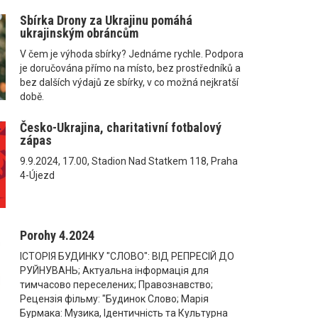
Sbírka Drony za Ukrajinu pomáhá
ukrajinským obráncům
V čem je výhoda sbírky? Jednáme rychle. Podpora
je doručována přímo na místo, bez prostředníků a
bez dalších výdajů ze sbírky, v co možná nejkratší
době.
Česko-Ukrajina, charitativní fotbalový
zápas
9.9.2024, 17.00, Stadion Nad Statkem 118, Praha
4-Újezd
Porohy 4.2024
ІСТОРІЯ БУДИНКУ "СЛОВО": ВІД РЕПРЕСІЙ ДО
РУЙНУВАНЬ; Актуальна інформація для
тимчасово переселених; Правознавство;
Рецензія фільму: "Будинок Слово; Марія
Бурмака: Музика, Ідентичність та Культурна