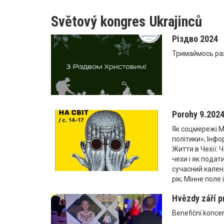
Světový kongres Ukrajinců
Різдво 2024
Тримаймось раз
Porohy 9.202
Як соцмережі M
політики»; Інф
Життя в Чехії: 
чехи і як подат
сучасний кален
рік; Мінне поле
Hvězdy září p
Benefiční konce