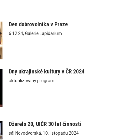
Den dobrovolníka v Praze
6.12.24, Galerie Lapidarium
Dny ukrajinské kultury v ČR 2024
aktualizovaný program
Džerelo 20, UIČR 30 let činnosti
sál Novodvorská, 10. listopadu 2024