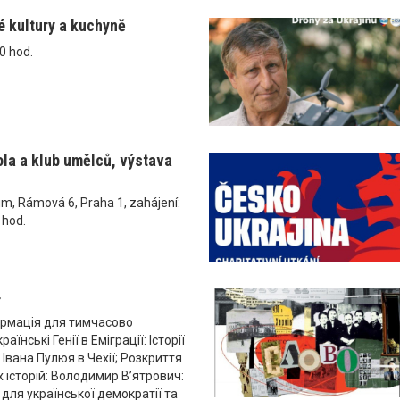
é kultury a kuchyně
0 hod.
ola a klub umělců, výstava
um, Rámová 6, Praha 1, zahájení:
 hod.
4
рмація для тимчасово
аїнські Генії в Еміграції: Історії
 Івана Пулюя в Чехії; Розкриття
 історій: Володимир В’ятрович:
 для української демократії та