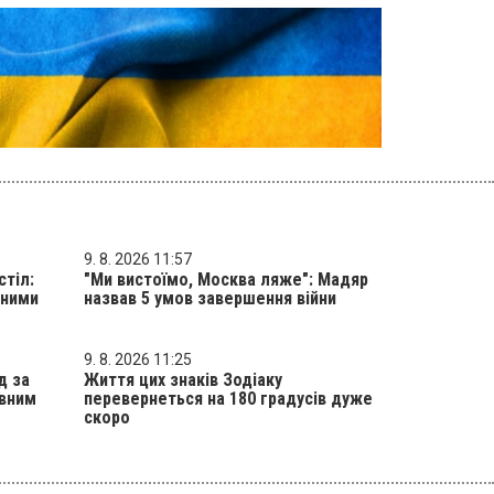
9. 8. 2026 11:57
стіл:
"Ми вистоїмо, Москва ляже": Мадяр
вними
назвав 5 умов завершення війни
9. 8. 2026 11:25
д за
Життя цих знаків Зодіаку
овним
перевернеться на 180 градусів дуже
скоро