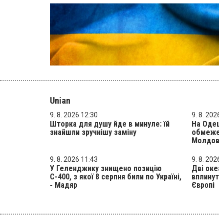
Unian
9. 8. 2026 12:30
9. 8. 202
Шторка для душу йде в минуле: їй
На Одещ
знайшли зручнішу заміну
обмежен
Молдов
9. 8. 2026 11:43
9. 8. 202
У Геленджику знищено позицію
Дві оке
С-400, з якої 8 серпня били по Україні,
вплинут
- Мадяр
Європі