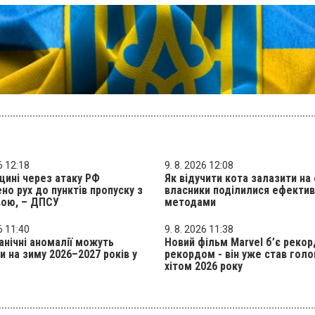
6 12:18
9. 8. 2026 12:08
ині через атаку РФ
Як відучити кота залазити на 
о рух до пунктів пропуску з
власники поділилися ефекти
ою, – ДПСУ
методами
6 11:40
9. 8. 2026 11:38
анічні аномалії можуть
Новий фільм Marvel б’є рекор
и на зиму 2026–2027 років у
рекордом - він уже став гол
хітом 2026 року