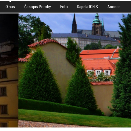
O nás
Časopis Porohy
Foto
Kapela IGNIS
Anonce