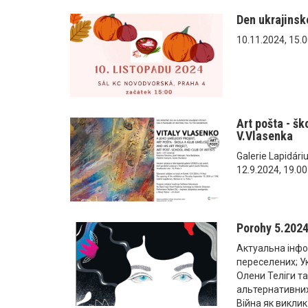
Den ukrajinsk
10.11.2024, 15.0
Art pošta - šk
V.Vlasenka
Galerie Lapidári
12.9.2024, 19.00
Porohy 5.202
Актуальна інфо
переселених; Укр
Олени Теліги та
альтернативних
Війна як виклик