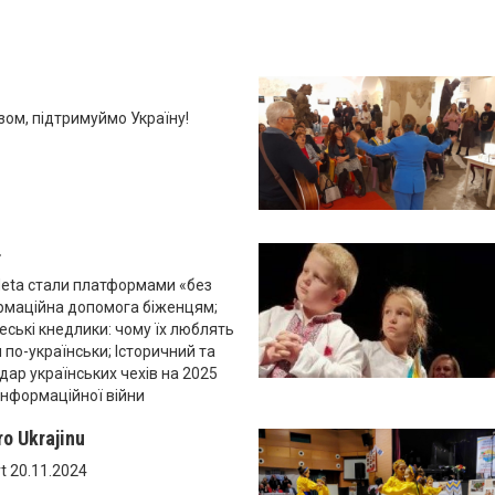
ом, підтримуймо Україну!
4
eta стали платформами «без
ормаційна допомога біженцям;
Чеські кнедлики: чому їх люблять
и по-українськи; Історичний та
дар українських чехів на 2025
 інформаційної війни
ro Ukrajinu
rt 20.11.2024