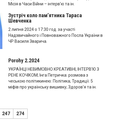
Місія в Часи Війни – інтерв'ю та ін.
Зустріч коло пам’ятника Тараса
Шевченка
2 липня 2024 о 17:30 год. за участі
Надзвичайного і Повноважного Посла України в
ЧР Василя Зварича.
Porohy 2.2024
УКРАЇНЦІ НЕВИМОВНО КРЕАТИВНІ, ІНТЕРВ’Ю З
РЕНЕ КОЧІКОМ; Інга Петричка: розмова з
чеською політикинею: Політика; Традиції: 5
міфів про українську вишивку; Здоров'я та ін.
247
274