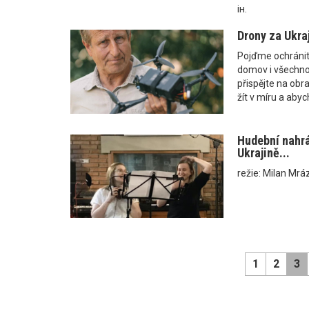
ін.
Drony za Ukraj
Pojďme ochránit u
domov i všechno,
přispějte na obran
žít v míru a abyc
Hudební nahrá
Ukrajině...
režie: Milan Mrá
1
2
3