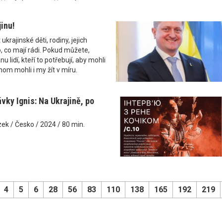
inu!
krajinské děti, rodiny, jejich
 co mají rádi. Pokud můžete,
u lidí, kteří to potřebují, aby mohli
hom mohli i my žít v míru.
vky Ignis: Na Ukrajině, po
zek / Česko / 2024 / 80 min.
4
5
6
28
56
83
110
138
165
192
219