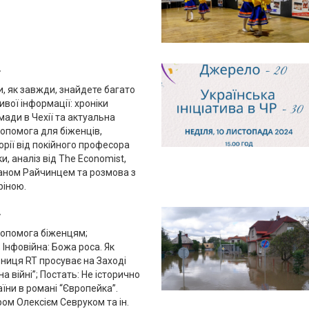
4
и, як завжди, знайдете багато
ивої інформації: хроніки
мади в Чехії та актуальна
опомога для біженців,
орії від покійного професора
, аналіз від The Economist,
даном Райчинцем та розмова з
ріною.
4
опомога біженцям;
Інфовійна: Божа роса. Як
ниця RT просуває на Заході
на війні”; Постать: Не історично
аїни в романі “Європейка”.
ром Олексієм Севруком та ін.