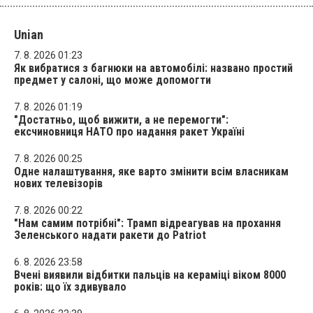
Unian
7. 8. 2026 01:23
Як вибратися з багнюки на автомобілі: названо простий
предмет у салоні, що може допомогти
7. 8. 2026 01:19
"Достатньо, щоб вижити, а не перемогти":
ексчиновниця НАТО про надання ракет Україні
7. 8. 2026 00:25
Одне налаштування, яке варто змінити всім власникам
нових телевізорів
7. 8. 2026 00:22
"Нам самим потрібні": Трамп відреагував на прохання
Зеленського надати ракети до Patriot
6. 8. 2026 23:58
Вчені виявили відбитки пальців на кераміці віком 8000
років: що їх здивувало