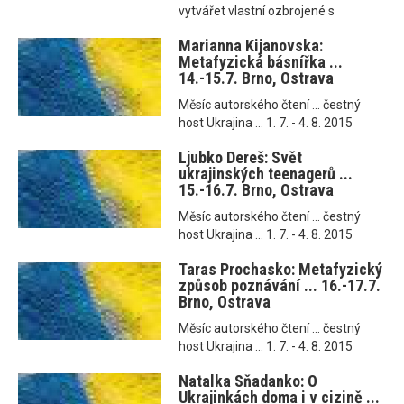
vytvářet vlastní ozbrojené s
Marianna Kijanovska:
Metafyzická básnířka ...
14.-15.7. Brno, Ostrava
Měsíc autorského čtení ... čestný
host Ukrajina ... 1. 7. - 4. 8. 2015
Ljubko Dereš: Svět
ukrajinských teenagerů ...
15.-16.7. Brno, Ostrava
Měsíc autorského čtení ... čestný
host Ukrajina ... 1. 7. - 4. 8. 2015
Taras Prochasko: Metafyzický
způsob poznávání ... 16.-17.7.
Brno, Ostrava
Měsíc autorského čtení ... čestný
host Ukrajina ... 1. 7. - 4. 8. 2015
Natalka Sňadanko: O
Ukrajinkách doma i v cizině ...