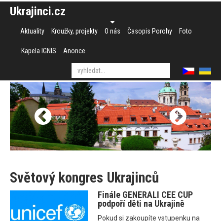
Ukrajinci.cz
Aktuality
Kroužky, projekty
O nás
Časopis Porohy
Foto
Kapela IGNIS
Anonce
Světový kongres Ukrajinců
Finále GENERALI CEE CUP
podpoří děti na Ukrajině
Pokud si zakoupíte vstupenku na