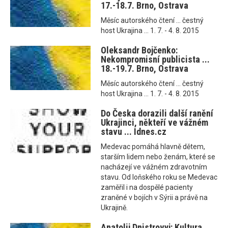
17.-18.7. Brno, Ostrava
Měsíc autorského čtení ... čestný
host Ukrajina ... 1. 7. - 4. 8. 2015
Oleksandr Bojčenko:
Nekompromisní publicista ...
18.-19.7. Brno, Ostrava
Měsíc autorského čtení ... čestný
host Ukrajina ... 1. 7. - 4. 8. 2015
Do Česka dorazili další ranění
Ukrajinci, někteří ve vážném
stavu ... Idnes.cz
Medevac pomáhá hlavně dětem,
starším lidem nebo ženám, které se
nacházejí ve vážném zdravotním
stavu. Od loňského roku se Medevac
zaměřil i na dospělé pacienty
zraněné v bojích v Sýrii a právě na
Ukrajině.
Anatolij Dnistrovyj: Kultura