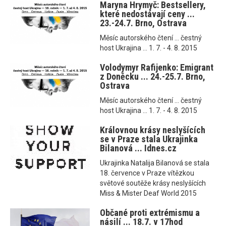
Maryna Hrymyč: Bestsellery,
které nedostávají ceny ...
23.-24.7. Brno, Ostrava
Měsíc autorského čtení ... čestný
host Ukrajina ... 1. 7. - 4. 8. 2015
Volodymyr Rafijenko: Emigrant
z Doněcku ... 24.-25.7. Brno,
Ostrava
Měsíc autorského čtení ... čestný
host Ukrajina ... 1. 7. - 4. 8. 2015
Královnou krásy neslyšících
se v Praze stala Ukrajinka
Bilanová ... Idnes.cz
Ukrajinka Natalija Bilanová se stala
18. července v Praze vítězkou
světové soutěže krásy neslyšících
Miss & Mister Deaf World 2015
Občané proti extrémismu a
násilí ... 18.7. v 17hod