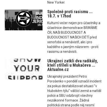
New Yorker.
Společně proti rasismu ...
18.7. v 17hod
Kulturní večer nejen pro účastníky a
účastnice demonstrace BRAŇME
ČR, NAŠI BUDOUCNOST A
BUDOUCNOST NAŠICH DĚTÍ před
xenofobii a nenávistí!, ale i pro
každého s jasným názorem - proti
rasismu a nenávisti.
Ukrajinci zatkli dva radikály,
kteří stříleli u Mukačeva ...
Aktualne.cz
Ukrajinský prezident Petro
Porošenko v pondělí označil incident
za pokus destabilizovat situaci "v
hlubokém týlu" válčící země a nařídil
policii a SBU odzbrojit všechny
nezákonné formace. Žádná
politická strana podle něj nesmí