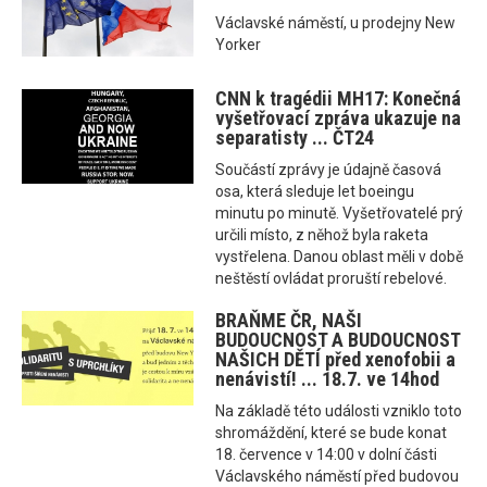
Václavské náměstí, u prodejny New
Yorker
CNN k tragédii MH17: Konečná
vyšetřovací zpráva ukazuje na
separatisty ... ČT24
Součástí zprávy je údajně časová
osa, která sleduje let boeingu
minutu po minutě. Vyšetřovatelé prý
určili místo, z něhož byla raketa
vystřelena. Danou oblast měli v době
neštěstí ovládat proruští rebelové.
BRAŇME ČR, NAŠI
BUDOUCNOST A BUDOUCNOST
NAŠICH DĚTÍ před xenofobii a
nenávistí! ... 18.7. ve 14hod
Na základě této události vzniklo toto
shromáždění, které se bude konat
18. července v 14:00 v dolní části
Václavského náměstí před budovou