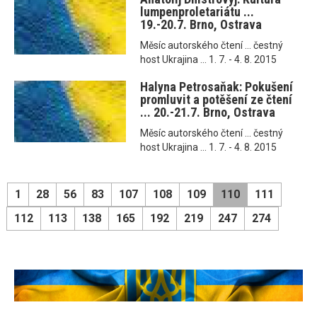
lumpenproletariátu ...
19.-20.7. Brno, Ostrava
Měsíc autorského čtení ... čestný
host Ukrajina ... 1. 7. - 4. 8. 2015
Halyna Petrosaňak: Pokušení
promluvit a potěšení ze čtení
... 20.-21.7. Brno, Ostrava
Měsíc autorského čtení ... čestný
host Ukrajina ... 1. 7. - 4. 8. 2015
1
28
56
83
107
108
109
110
111
112
113
138
165
192
219
247
274