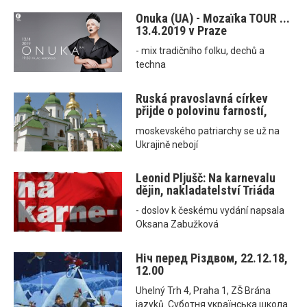
Onuka (UA) - Mozaїka TOUR ...
13.4.2019 v Praze
- mix tradičního folku, dechů a
techna
Ruská pravoslavná církev
přijde o polovinu farností,
moskevského patriarchy se už na
Ukrajině nebojí
Leonid Pljušč: Na karnevalu
dějin, nakladatelství Triáda
- doslov k českému vydání napsala
Oksana Zabužková
Ніч перед Різдвом, 22.12.18,
12.00
Uhelný Trh 4, Praha 1, ZŠ Brána
jazyků. Суботня українська школа