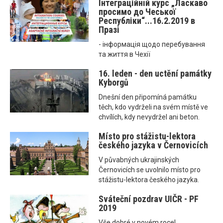
Інтеграційнiй курс „Ласкаво
просимо до Чеської
Республіки“...16.2.2019 в
Празі
- інформація щодо перебування
та життя в Чехії
16. leden - den uctění památky
Kyborgů
Dnešní den připomíná památku
těch, kdo vydrželi na svém místě ve
chvílích, kdy nevydržel ani beton.
Místo pro stážistu-lektora
českého jazyka v Černovicích
V půvabných ukrajinských
Černovicích se uvolnilo místo pro
stážistu-lektora českého jazyka.
Sváteční pozdrav UIČR - PF
2019
Vše dobré v novém roce!