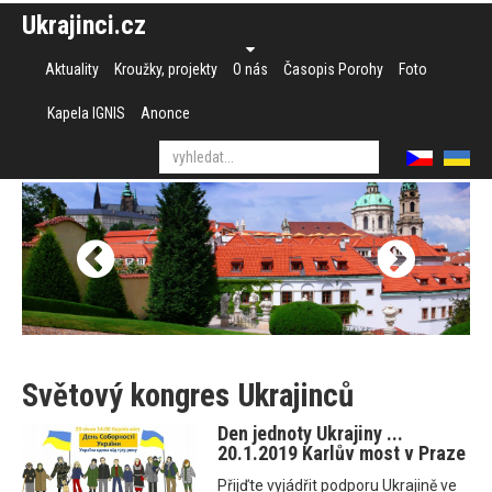
Ukrajinci.cz
Aktuality
Kroužky, projekty
O nás
Časopis Porohy
Foto
Kapela IGNIS
Anonce
Světový kongres Ukrajinců
Den jednoty Ukrajiny ...
20.1.2019 Karlův most v Praze
Přijďte vyjádřit podporu Ukrajině ve