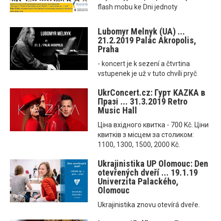
flash mobu ke Dni jednoty
Lubomyr Melnyk (UA) ...
21.2.2019 Palác Akropolis,
Praha
- koncert je k sezení a čtvrtina
vstupenek je už v tuto chvíli pryč
UkrConcert.cz: Гурт KAZKA в
Празі ... 31.3.2019 Retro
Music Hall
Ціна вхідного квитка - 700 Kč. Ціни
квитків з місцем за столиком:
1100, 1300, 1500, 2000 Kč.
Ukrajinistika UP Olomouc: Den
otevřených dveří ... 19.1.19
Univerzita Palackého,
Olomouc
Ukrajinistika znovu otevírá dveře.