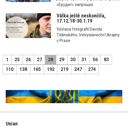
«Ерудит» запрошує
Válka ještě neskončila,
17.12.18-30.1.19
Výstava fotografií Davida
Těšínského, Velvyslanectví Ukrajiny
v Praze
1
25
26
27
28
29
30
31
56
83
110
138
165
192
219
247
274
Unian