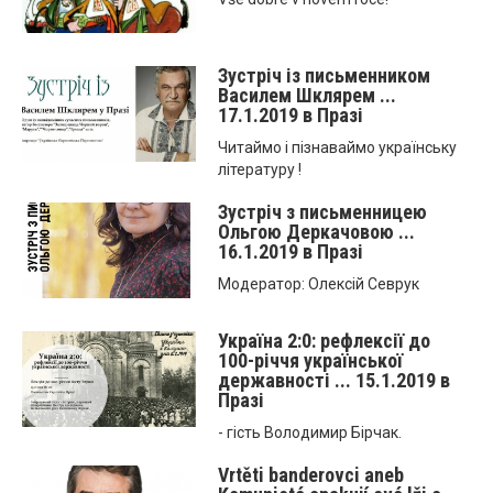
Зустріч із письменником
Василем Шклярем ...
17.1.2019 в Празі
Читаймо і пізнаваймо українську
літературу !
Зустріч з письменницею
Ольгою Деркачовою ...
16.1.2019 в Празі
Модератор: Олексій Севрук
Україна 2:0: рефлексії до
100-річчя української
державності ... 15.1.2019 в
Празі
- гість Володимир Бірчак.
Vrtěti banderovci aneb