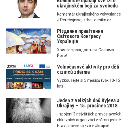
Komunisté opakují své lži o
ukrajinském boji za svobodu
Komentář ukrajinského velvyslance
J.Perebyjnise, zdroj: denikn.cz
Різдвяне привітання
Світового Конґресу
Українців
Христос рождається! Славімо
Його!
Volnočasové aktivity pro děti
cizinců zdarma
Vyzkoušejte si 5 měsíců (věk 10-15
let)
Jeden z velkých dnů Kyjeva a
Ukrajiny – 15. prosinec 2018
- spojení 3 největších pravoslavných
církevních organizací v rámci jediné
Pravoslavné církve v Ukrajině