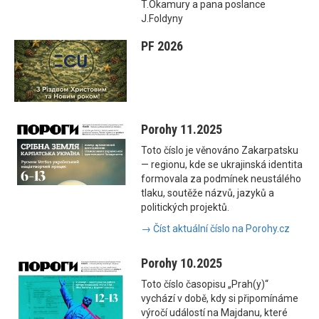
T.Okamury a pana poslance
J.Foldyny
PF 2026
Porohy 11.2025
Toto číslo je věnováno Zakarpatsku
— regionu, kde se ukrajinská identita
formovala za podmínek neustálého
tlaku, soutěže názvů, jazyků a
politických projektů.
→ Číst aktuální číslo na Porohy.cz
Porohy 10.2025
Toto číslo časopisu „Prah(y)“
vychází v době, kdy si připomínáme
výročí událostí na Majdanu, které