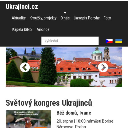
Ukrajinci.cz
Aktuality
Kroužky, projekty
O nás
Časopis Porohy
Foto
Kapela IGNIS
Anonce
Světový kongres Ukrajinců
Běž domů, Ivane
20. srpna | 18:00 náměstí Borise
Němcova, Praha