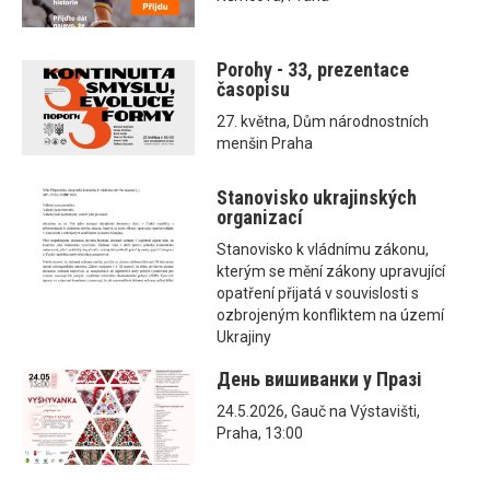
Porohy - 33, prezentace
časopisu
27. května, Dům národnostních
menšin Praha
Stanovisko ukrajinských
organizací
Stanovisko k vládnímu zákonu,
kterým se mění zákony upravující
opatření přijatá v souvislosti s
ozbrojeným konfliktem na území
Ukrajiny
День вишиванки у Празі
24.5.2026, Gauč na Výstavišti,
Praha, 13:00