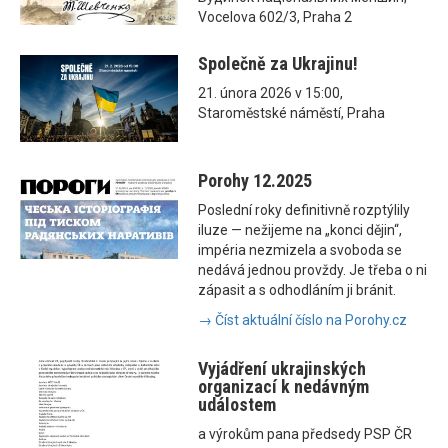
Vocelova 602/3, Praha 2
Společně za Ukrajinu!
21. února 2026 v 15:00,
Staroměstské náměstí, Praha
Porohy 12.2025
Poslední roky definitivně rozptýlily
iluze — nežijeme na „konci dějin“,
impéria nezmizela a svoboda se
nedává jednou provždy. Je třeba o ni
zápasit a s odhodláním ji bránit.
→ Číst aktuální číslo na Porohy.cz
Vyjádření ukrajinských
organizací k nedávným
událostem
a výrokům pana předsedy PSP ČR