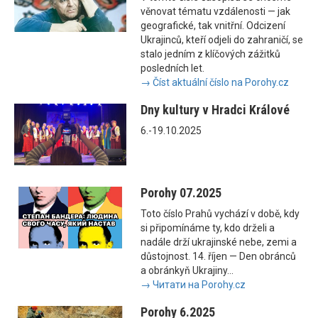
věnovat tématu vzdálenosti — jak
geografické, tak vnitřní. Odcizení
Ukrajinců, kteří odjeli do zahraničí, se
stalo jedním z klíčových zážitků
posledních let.
→ Číst aktuální číslo na Porohy.cz
Dny kultury v Hradci Králové
6.-19.10.2025
Porohy 07.2025
Toto číslo Prahů vychází v době, kdy
si připomínáme ty, kdo drželi a
nadále drží ukrajinské nebe, zemi a
důstojnost. 14. říjen — Den obránců
a obránkyň Ukrajiny...
→ Читати на Porohy.cz
Porohy 6.2025