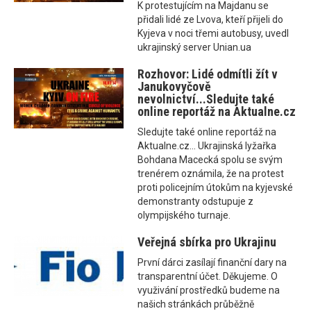
K protestujícím na Majdanu se
přidali lidé ze Lvova, kteří přijeli do
Kyjeva v noci třemi autobusy, uvedl
ukrajinský server Unian.ua
Rozhovor: Lidé odmítli žít v
Janukovyčově
nevolnictví...Sledujte také
online reportáž na Aktualne.cz
Sledujte také online reportáž na
Aktualne.cz... Ukrajinská lyžařka
Bohdana Macecká spolu se svým
trenérem oznámila, že na protest
proti policejním útokům na kyjevské
demonstranty odstupuje z
olympijského turnaje.
Veřejná sbírka pro Ukrajinu
První dárci zasílají finanční dary na
transparentní účet. Děkujeme. O
využivání prostředků budeme na
našich stránkách průběžně