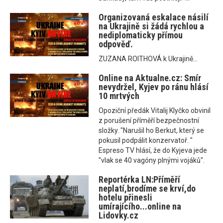
Organizovaná eskalace násilí
na Ukrajině si žádá rychlou a
nediplomaticky přímou
odpověď.
ZUZANA ROITHOVÁ k Ukrajině...
Online na Aktualne.cz: Smír
nevydržel, Kyjev po ránu hlásí
10 mrtvých
Opoziční předák Vitalij Klyčko obvinil
z porušení příměří bezpečnostní
složky. "Narušil ho Berkut, který se
pokusil podpálit konzervatoř. "
Espreso TV hlásí, že do Kyjeva jede
"vlak se 40 vagóny plnými vojáků".
Reportérka LN:Příměří
neplatí,brodíme se krví,do
hotelu přinesli
umírajícího...online na
Lidovky.cz