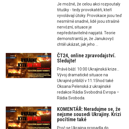
Je možné, že celou akci rozpoutaly
titušky - tedy provokatéři, kteří
vyvolávají útoky. Provokace jsou teď
nesmírně snadné, lidé jsou strašně
nervózní, situace je
nepředstavitelně napjatá. Teorie
demonstrantů je, že Janukovyč
chtěl ukázat, jak jeho ...
ČT24, online zpravodajství.
Sledujte!
Právě běží: 10:00 Ukrajinská krize...
Vývoj dramatické situace na
Ukrajině přiblíží v 11.15hod také
Oksana Pelenská z ukrajinské
redakce Rádia Svobodná Evropa –
Rádia Svoboda.
KOMENTÁŘ: Neradujme se, že
nejsme sousedi Ukrajiny. Krizi
pocítíme také
Proč se Ukrajina propadla do