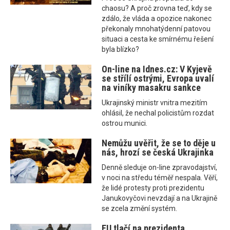
chaosu? A proč zrovna teď, kdy se
zdálo, že vláda a opozice nakonec
překonaly mnohatýdenní patovou
situaci a cesta ke smírnému řešení
byla blízko?
On-line na Idnes.cz: V Kyjevě
se střílí ostrými, Evropa uvalí
na viníky masakru sankce
Ukrajinský ministr vnitra mezitím
ohlásil, že nechal policistům rozdat
ostrou munici.
Nemůžu uvěřit, že se to děje u
nás, hrozí se česká Ukrajinka
Denně sleduje on-line zpravodajství,
v noci na středu téměř nespala. Věří,
že lidé protesty proti prezidentu
Janukovyčovi nevzdají a na Ukrajině
se zcela změní systém.
EU tlačí na prezidenta