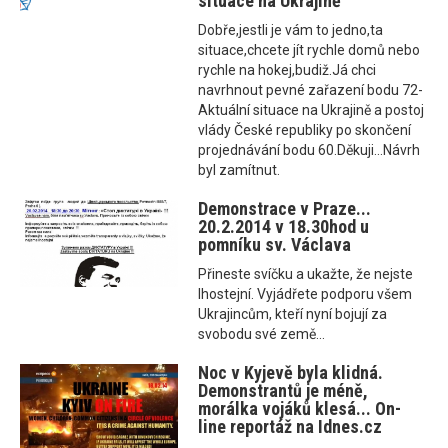
situace na Ukrajině
Dobře,jestli je vám to jedno,ta
situace,chcete jít rychle domů nebo
rychle na hokej,budiž.Já chci
navrhnout pevné zařazení bodu 72-
Aktuální situace na Ukrajině a postoj
vlády České republiky po skončení
projednávání bodu 60.Děkuji...Návrh
byl zamítnut.
Demonstrace v Praze...
20.2.2014 v 18.30hod u
pomníku sv. Václava
Přineste svíčku a ukažte, že nejste
lhostejní. Vyjádřete podporu všem
Ukrajincům, kteří nyní bojují za
svobodu své země...
Noc v Kyjevě byla klidná.
Demonstrantů je méně,
morálka vojáků klesá... On-
line reportáž na Idnes.cz