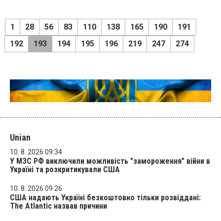
1
28
56
83
110
138
165
190
191
192
193
194
195
196
219
247
274
Unian
10. 8. 2026 09:34
У МЗС РФ виключили можливість "замороження" війни в
Україні та розкритикували США
10. 8. 2026 09:26
США надають Україні безкоштовно тільки розвіддані:
The Atlantic назвав причини