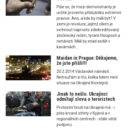
Píše se, že mezi demonstranty je
určité procento příslušníků extrémní
pravice. Ano, a kde by měli být? V
zemi je revoluce, jejímž cílem je
svrhnout naprosto zdiskreditovaný
zločinecký režim, tyranii hlouposti a
nenávisti. Měli by snad sedět v
kavárnách...
Maidan in Prague: Děkujeme,
že jste přišli!!!
20.2.2014 Václavské náměstí...
Netroufám si říci, kolika lidem není
situace na Ukrajině lhostejná.
Jinak to nešlo. Ukrajinci
odmítají slova o teroristech
Protestní hnutí na Ukrajině má - i
přes krvavé střety v Kyjevě a v
regionálních centrech - stále větší
podporu.