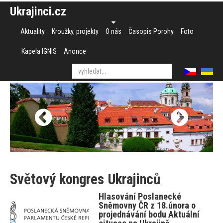
Ukrajinci.cz
Aktuality
Kroužky, projekty
O nás
Časopis Porohy
Foto
Kapela IGNIS
Anonce
Světový kongres Ukrajinců
Hlasování Poslanecké
Sněmovny ČR z 18.února o
projednávání bodu Aktuální