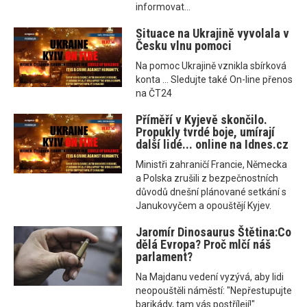
informovat...
Situace na Ukrajině vyvolala v
Česku vlnu pomoci
Na pomoc Ukrajině vznikla sbírková
konta ... Sledujte také On-line přenos
na ČT24
Příměří v Kyjevě skončilo.
Propukly tvrdé boje, umírají
další lidé... online na Idnes.cz
Ministři zahraničí Francie, Německa
a Polska zrušili z bezpečnostních
důvodů dnešní plánované setkání s
Janukovyčem a opouštějí Kyjev.
Jaromír Dinosaurus Štětina:Co
dělá Evropa? Proč mlčí náš
parlament?
Na Majdanu vedení vyzývá, aby lidi
neopouštěli náměstí: "Nepřestupujte
barikády, tam vás postřílejí!"...