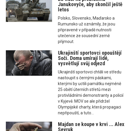
Janukovyče, aby skončil ještě
letos
Polsko, Slovensko, Maďarsko a
Rumunsko už oznámily, že jsou
připravené v případě nutnosti
utečence ze sousední země
přijmout.
Ukrajinští sportovci opouštějí
Soči. Doma umírají lidé,
vysvětlují svůj odjezd
Ukrajinští sportovci chtěli ve středu
nastoupit s černými páskami,
kterými by uctili památku nejméně
25 obětí úterních střetů mezi
protivládními demonstranty a policií
v Kyjevě. MOV se ale přidržel
Olympijské charty, která propagaci
nepřipouští, a tuto...
Majdan se koupe v krvi ... Alex
Sevruk