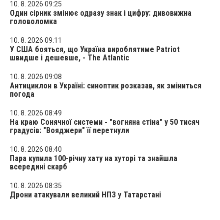
10. 8. 2026 09:25
Один сірник змінює одразу знак і цифру: дивовижна
головоломка
10. 8. 2026 09:11
У США бояться, що Україна вироблятиме Patriot
швидше і дешевше, - The Atlantic
10. 8. 2026 09:08
Антициклон в Україні: синоптик розказав, як зміниться
погода
10. 8. 2026 08:49
На краю Сонячної системи - "вогняна стіна" у 50 тисяч
градусів: "Вояджери" її перетнули
10. 8. 2026 08:40
Пара купила 100-річну хату на хуторі та знайшла
всередині скарб
10. 8. 2026 08:35
Дрони атакували великий НПЗ у Татарстані