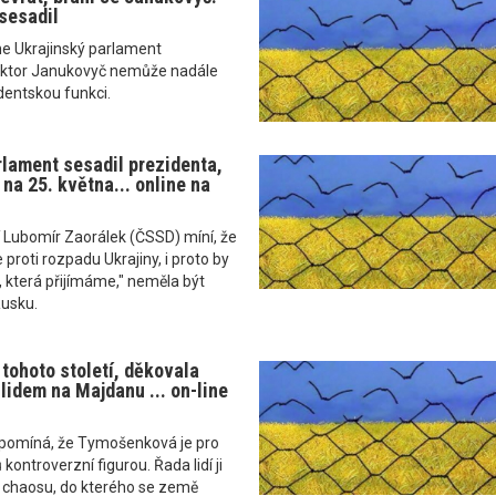
sesadil
ne Ukrajinský parlament
Viktor Janukovyč nemůže nadále
dentskou funkci.
rlament sesadil prezidenta,
 na 25. května... online na
í Lubomír Zaorálek (ČSSD) míní, že
e proti rozpadu Ukrajiny, i proto by
í, která přijímáme," neměla být
Rusku.
 tohoto století, děkovala
idem na Majdanu ... on-line
ipomíná, že Tymošenková je pro
ontroverzní figurou. Řada lidí ji
ho chaosu, do kterého se země