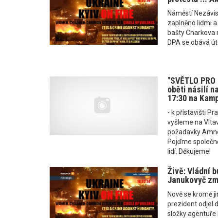
Náměstí Nezávisl
zaplněno lidmi a
bašty Charkova 
DPA se obává út
"SVĚTLO PRO 
oběti násilí na
17:30 na Kam
- k přístavišti P
vyšleme na Vltav
požadavky Amnest
Pojďme společně
lidí. Děkujeme!
Živě: Vládní 
Janukovyč zmi
Nově se kromě ji
prezident odjel 
složky agentuře 