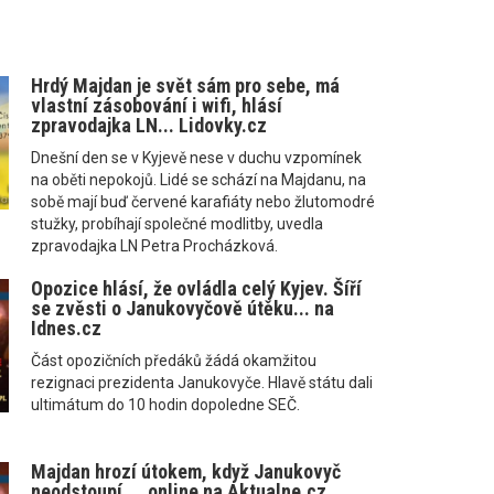
Hrdý Majdan je svět sám pro sebe, má
vlastní zásobování i wifi, hlásí
zpravodajka LN... Lidovky.cz
Dnešní den se v Kyjevě nese v duchu vzpomínek
na oběti nepokojů. Lidé se schází na Majdanu, na
sobě mají buď červené karafiáty nebo žlutomodré
stužky, probíhají společné modlitby, uvedla
zpravodajka LN Petra Procházková.
Opozice hlásí, že ovládla celý Kyjev. Šíří
se zvěsti o Janukovyčově útěku... na
Idnes.cz
Část opozičních předáků žádá okamžitou
rezignaci prezidenta Janukovyče. Hlavě státu dali
ultimátum do 10 hodin dopoledne SEČ.
Majdan hrozí útokem, když Janukovyč
neodstoupí ... online na Aktualne.cz