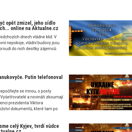
yč opět zmizel, jeho sídlo
ch... online na Aktualne.cz
ředchozích dnech vládne klid. V
avní nepokoje, vládní budovy jsou
proudí do nich desítky zájemců.
anukovyče. Putin telefonoval
počítejte se mnou, o posty
Vyšetřovatelé a novináři zkoumají
enci prezidenta Viktora
žství dokumentů, které tam po
jsme celý Kyjev, tvrdí vůdce
ktualne.cz