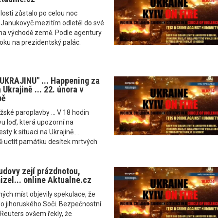
osti zůstalo po celou noc
 Janukovyč mezitím odletěl do své
na východě země. Podle agentury
oku na prezidentský palác.
UKRAJINU" ... Happening za
 Ukrajině ... 22. února v
pě
ražské paroplavby ... V 18 hodin
u loď, která upozorní na
y k situaci na Ukrajině....
 uctít památku desítek mrtvých
budovy zejí prázdnotou,
zel... online Aktualne.cz
ných míst objevily spekulace, že
do jihoruského Soči. Bezpečnostní
Reuters ovšem řekly, že