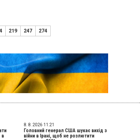
4
219
247
274
8. 8. 2026 11:21
ати
Головний генерал США шукає вихід з
 в
війни в Ірані, щоб не розлютити