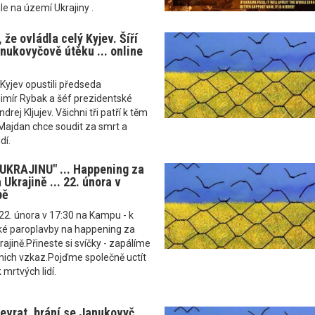
le na území Ukrajiny .
 že ovládla celý Kyjev. Šíří
anukovyčově útěku ... online
yjev opustili předseda
imír Rybak a šéf prezidentské
drej Kljujev. Všichni tři patří k těm
 Majdan chce soudit za smrt a
dí.
UKRAJINU" ... Happening za
 Ukrajině ... 22. února v
pě
 22. února v 17:30 na Kampu - k
ské paroplavby na happening za
krajině.Přineste si svíčky - zapálíme
 nich vzkaz.Pojďme společně uctít
mrtvých lidí.
řevrat, brání se Janukovyč.