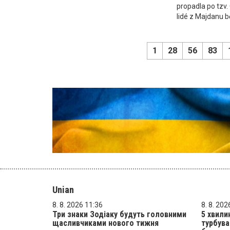
propadla po tzv. 
lidé z Majdanu b
1
28
56
83
Unian
8. 8. 2026 11:36
8. 8. 202
Три знаки Зодіаку будуть головними
5 хвили
щасливчиками нового тижня
турбува