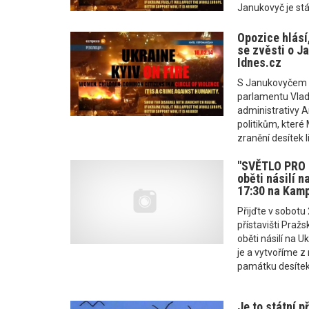
Janukovyč je stá
Opozice hlásí,
se zvěsti o J
Idnes.cz
S Janukovyčem K
parlamentu Vlad
administrativy An
politikům, které
zranění desítek li
"SVĚTLO PRO 
oběti násilí na
17:30 na Kam
Přijďte v sobotu
přístavišti Praž
oběti násilí na U
je a vytvoříme z
památku desítek 
Je to státní p