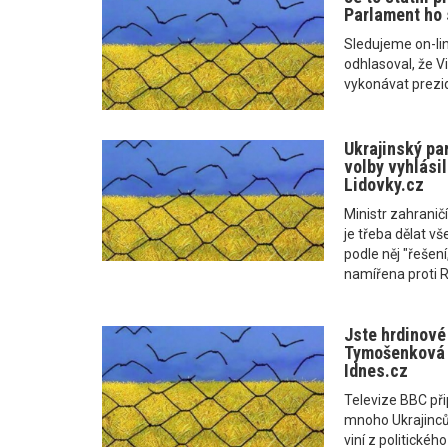
Parlament ho 
Sledujeme on-li
odhlasoval, že 
vykonávat prezi
Ukrajinský pa
volby vyhlásil
Lidovky.cz
Ministr zahranič
je třeba dělat vš
podle něj "řešen
namířena proti 
Jste hrdinové
Tymošenková l
Idnes.cz
Televize BBC př
mnoho Ukrajinců k
viní z politické