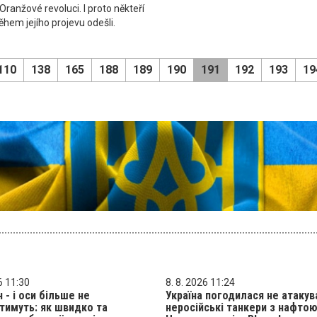
Oranžové revoluci. I proto někteří
ěhem jejího projevu odešli.
110
138
165
188
189
190
191
192
193
19
6 11:30
8. 8. 2026 11:24
н - і оси більше не
Україна погодилася не атакув
тимуть: як швидко та
неросійські танкери з нафтою