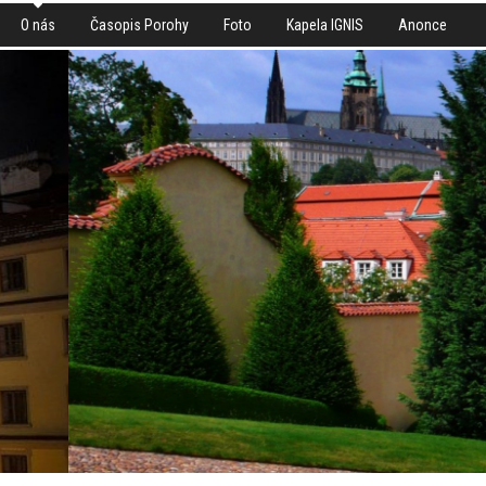
O nás
Časopis Porohy
Foto
Kapela IGNIS
Anonce