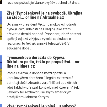
rezoluci požadující Janukovyčův odchod už dnes.
Živě: Tymošenková je na svobodě, Ukrajina
se štěpí... online na Aktualne.cz
Ukrajinský prezident Viktor Janukovyč hodnotí
nynější vývoj událostí na Ukrajině jako státní
převrat a demisi nepodá. Prezident, jehož páteční
spěšný odjezd z Kyjeva vyvolal spekulace o
rezignaci, to řekl ukrajinské televizi UBR. V
současné době ...
Tymošenková dorazila do Kyjeva.
Diktatura padla, řekla po propuštění... on-
line na Idnes.cz
Podle Lavrova je dohoda mezi opozicí a
Janukovyčem ohrožena. "Ilegální extremisté
odmítají složit zbraně a za přihlížení opozičních
lídrů fakticky převzali kontrolu nad Kyjevem," řekl
Lavrov v tel. rozhovoru se svým americkým
protějškem Johnem Kerrym.
Živě: Tymošenková je volná, Janukovyč