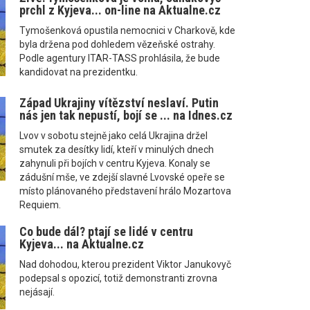
prchl z Kyjeva... on-line na Aktualne.cz
Tymošenková opustila nemocnici v Charkově, kde
byla držena pod dohledem vězeňské ostrahy.
Podle agentury ITAR-TASS prohlásila, že bude
kandidovat na prezidentku.
Západ Ukrajiny vítězství neslaví. Putin
nás jen tak nepustí, bojí se ... na Idnes.cz
Lvov v sobotu stejně jako celá Ukrajina držel
smutek za desítky lidí, kteří v minulých dnech
zahynuli při bojích v centru Kyjeva. Konaly se
zádušní mše, ve zdejší slavné Lvovské opeře se
místo plánovaného představení hrálo Mozartova
Requiem.
Co bude dál? ptají se lidé v centru
Kyjeva... na Aktualne.cz
Nad dohodou, kterou prezident Viktor Janukovyč
podepsal s opozicí, totiž demonstranti zrovna
nejásají.