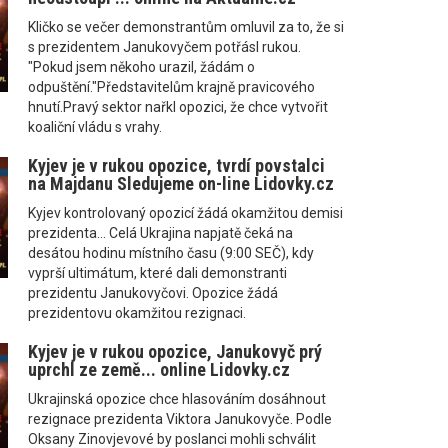
Kličko se večer demonstrantům omluvil za to, že si
s prezidentem Janukovyčem potřásl rukou.
"Pokud jsem někoho urazil, žádám o
odpuštění."Představitelům krajně pravicového
hnutí.Pravý sektor nařkl opozici, že chce vytvořit
koaliční vládu s vrahy.
Kyjev je v rukou opozice, tvrdí povstalci
na Majdanu Sledujeme on-line Lidovky.cz
Kyjev kontrolovaný opozicí žádá okamžitou demisi
prezidenta... Celá Ukrajina napjatě čeká na
desátou hodinu místního času (9:00 SEČ), kdy
vyprší ultimátum, které dali demonstranti
prezidentu Janukovyčovi. Opozice žádá
prezidentovu okamžitou rezignaci.
Kyjev je v rukou opozice, Janukovyč prý
uprchl ze země... online Lidovky.cz
Ukrajinská opozice chce hlasováním dosáhnout
rezignace prezidenta Viktora Janukovyče. Podle
Oksany Zinovjevové by poslanci mohli schválit