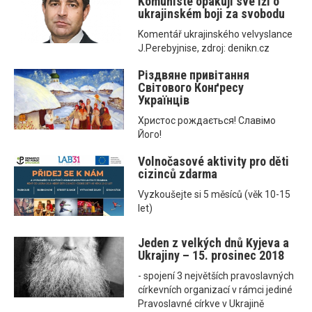
Komunisté opakují své lži o
ukrajinském boji za svobodu
Komentář ukrajinského velvyslance
J.Perebyjnise, zdroj: denikn.cz
Різдвяне привітання
Світового Конґресу
Українців
Христос рождається! Славімо
Його!
Volnočasové aktivity pro děti
cizinců zdarma
Vyzkoušejte si 5 měsíců (věk 10-15
let)
Jeden z velkých dnů Kyjeva a
Ukrajiny – 15. prosinec 2018
- spojení 3 největších pravoslavných
církevních organizací v rámci jediné
Pravoslavné církve v Ukrajině