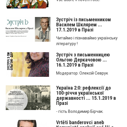
Зустріч із письменником
Василем Шклярем ...
17.1.2019 в Празі
Читаймо і пізнаваймо українську
літературу !
Зустріч з письменницею
Ольгою Деркачовою ...
16.1.2019 в Празі
Модератор: Олексій Севрук
Україна 2:0: рефлексії до
100-річчя української
державності ... 15.1.2019 в
Празі
- гість Володимир Бірчак.
Vrtěti banderovci aneb