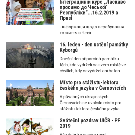
Інтеграційнiй курс „Ласкаво
просимо до Чеської
Республіки“...16.2.2019 в
Празі
- інформація щодо перебування
та життя в Чехії
16. leden - den uctění památky
Kyborgů
Dnešní den připomíná památku
těch, kdo vydrželi na svém místě ve
chvílích, kdy nevydržel ani beton.
Místo pro stážistu-lektora
českého jazyka v Černovicích
V půvabných ukrajinských
Černovicích se uvolnilo místo pro
stážistu-lektora českého jazyka.
Sváteční pozdrav UIČR - PF
2019
Vše dobré v novém roce!