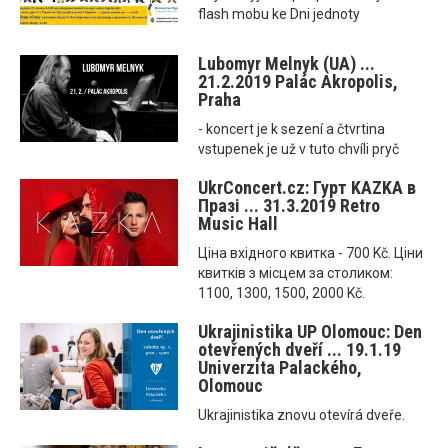
flash mobu ke Dni jednoty
Lubomyr Melnyk (UA) ...
21.2.2019 Palác Akropolis,
Praha
- koncert je k sezení a čtvrtina
vstupenek je už v tuto chvíli pryč
UkrConcert.cz: Гурт KAZKA в
Празі ... 31.3.2019 Retro
Music Hall
Ціна вхідного квитка - 700 Kč. Ціни
квитків з місцем за столиком:
1100, 1300, 1500, 2000 Kč.
Ukrajinistika UP Olomouc: Den
otevřených dveří ... 19.1.19
Univerzita Palackého,
Olomouc
Ukrajinistika znovu otevírá dveře.