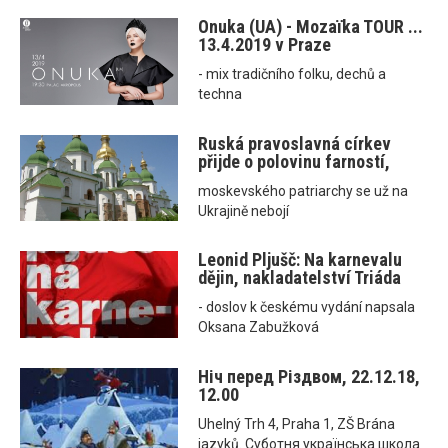
Onuka (UA) - Mozaїka TOUR ...
13.4.2019 v Praze
- mix tradičního folku, dechů a
techna
Ruská pravoslavná církev
přijde o polovinu farností,
moskevského patriarchy se už na
Ukrajině nebojí
Leonid Pljušč: Na karnevalu
dějin, nakladatelství Triáda
- doslov k českému vydání napsala
Oksana Zabužková
Ніч перед Різдвом, 22.12.18,
12.00
Uhelný Trh 4, Praha 1, ZŠ Brána
jazyků. Суботня українська школа