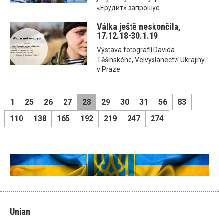
«Ерудит» запрошує
Válka ještě neskončila,
17.12.18-30.1.19
Výstava fotografií Davida
Těšínského, Velvyslanectví Ukrajiny
v Praze
1
25
26
27
28
29
30
31
56
83
110
138
165
192
219
247
274
Unian