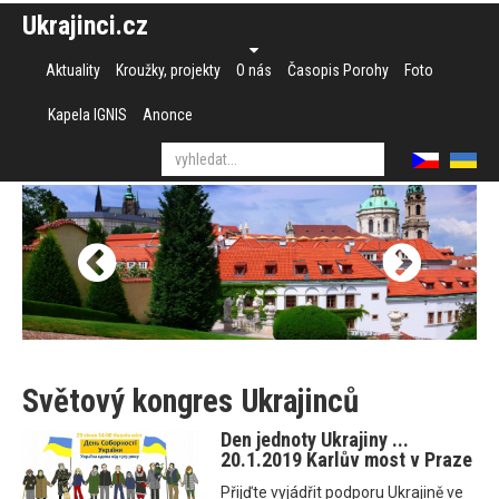
Ukrajinci.cz
Aktuality
Kroužky, projekty
O nás
Časopis Porohy
Foto
Kapela IGNIS
Anonce
Světový kongres Ukrajinců
Den jednoty Ukrajiny ...
20.1.2019 Karlův most v Praze
Přijďte vyjádřit podporu Ukrajině ve