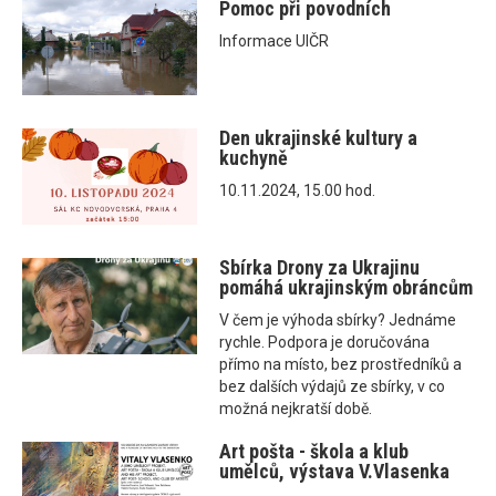
Pomoc při povodních
Informace UIČR
Den ukrajinské kultury a
kuchyně
10.11.2024, 15.00 hod.
Sbírka Drony za Ukrajinu
pomáhá ukrajinským obráncům
V čem je výhoda sbírky? Jednáme
rychle. Podpora je doručována
přímo na místo, bez prostředníků a
bez dalších výdajů ze sbírky, v co
možná nejkratší době.
Art pošta - škola a klub
umělců, výstava V.Vlasenka