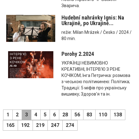
Зварича.
Hudební nahrávky Ignis: Na
Ukrajině, po Ukrajině...
režie: Milan Mrázek / Česko / 2024 /
80 min.
Porohy 2.2024
УКРАЇНЦІ НЕВИМОВНО
КРЕАТИВНІ, ІНТЕРВ’Ю З РЕНЕ
КОЧІКОМ; Інга Петричка: розмова
з чеською політикинею: Політика;
Традиції: 5 міфів про українську
вишивку; Здоров'я та ін.
1
2
3
4
5
6
28
56
83
110
138
165
192
219
247
274