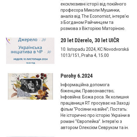
ексклюзивні історії від покійного
професора Миколи Мушинки,
аналіз від The Economist, інтерв'ю
з Богданом Райчинцем та
розмова з Вікторією Маторіною.
20 let Džerelo, 30 let UIČR
10. listopadu 2024, KC Novodvorská
1013/151, Praha 4, 15.00
Porohy 6.2024
Інформаційна допомога
біженцям; Правознавство;
Інфовійна: Божа роса. Як колишня
працівниця RT просуває на Заході
фільм “Росіяни на війні”; Постать:
Не історично про історію України в
романі “Європейка”. Інтерв’ю з
автором Олексієм Севруком та ін.