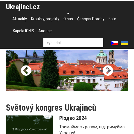
Ukrajinci.cz
Aktuality
Kroužky, projekty
O nás
Časopis Porohy
Foto
Kapela IGNIS
Anonce
Světový kongres Ukrajinců
Різдво 2024
Тримаймось разом, підтримуймо
Україну!