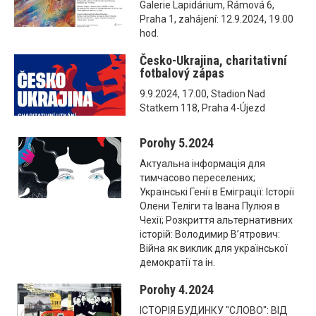
Galerie Lapidárium, Rámová 6,
Praha 1, zahájení: 12.9.2024, 19.00
hod.
Česko-Ukrajina, charitativní
fotbalový zápas
9.9.2024, 17.00, Stadion Nad
Statkem 118, Praha 4-Újezd
Porohy 5.2024
Актуальна інформація для
тимчасово переселених;
Українські Генії в Еміграції: Історії
Олени Теліги та Івана Пулюя в
Чехії; Розкриття альтернативних
історій: Володимир В’ятрович:
Війна як виклик для української
демократії та ін.
Porohy 4.2024
ІСТОРІЯ БУДИНКУ "СЛОВО": ВІД