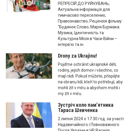
РЕПРЕСІЙ ДО РУЙНУВАНЬ;
Актуальна інформація для
тимчасово переселених;
Правознавство; Рецензія фільму:
"Будинок Слово; Марія Бурмака:
Музика, Ідентичність та
Культурна Місія в Часи Війни –
інтерв'ю та ін.
Drony za Ukrajinu!
Pojďme ochránit ukrajinské děti,
rodiny, jejich domov i všechno, co
mají rádi. Pokud můžete, přispějte
na obranu lidí, kteří to potřebují, aby
mohli žít v míru a abychom mohli i
my žít v míru.
Зустріч коло пам’ятника
Тараса Шевченка
2 липня 2024 о 17:30 год. за участі
Надзвичайного і Повноважного
Посла України в ЧР Василя