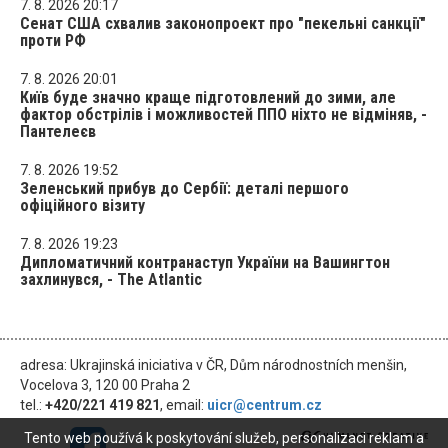
7. 8. 2026 20:17
Сенат США схвалив законопроект про "пекельні санкції"
проти РФ
7. 8. 2026 20:01
Київ буде значно краще підготовлений до зими, але
фактор обстрілів і можливостей ППО ніхто не відміняв, -
Пантелеєв
7. 8. 2026 19:52
Зеленський прибув до Сербії: деталі першого
офіційного візиту
7. 8. 2026 19:23
Дипломатичний контранаступ України на Вашингтон
захлинувся, - The Atlantic
adresa: Ukrajinská iniciativa v ČR, Dům národnostních menšin,
Vocelova 3, 120 00 Praha 2
tel.:
+420/221 419 821
, email:
uicr@centrum.cz
Tento web používá k poskytování služeb, personalizaci reklam a