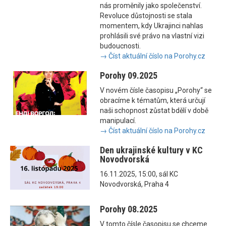
nás proměnily jako společenství.
Revoluce důstojnosti se stala
momentem, kdy Ukrajinci nahlas
prohlásili své právo na vlastní vizi
budoucnosti.
→ Číst aktuální číslo na Porohy.cz
Porohy 09.2025
V novém čísle časopisu „Porohy“ se
obracíme k tématům, která určují
naši schopnost zůstat bdělí v době
manipulací.
→ Číst aktuální číslo na Porohy.cz
Den ukrajinské kultury v KC
Novodvorská
16.11.2025, 15:00, sál KC
Novodvorská, Praha 4
Porohy 08.2025
V tomto čísle časopisu se chceme