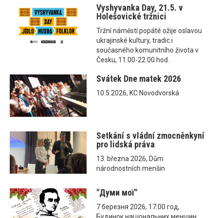
Vyshyvanka Day, 21.5. v
Holešovické tržnici
Tržní náměstí popáté ožije oslavou
ukrajinské kultury, tradic i
současného komunitního života v
Česku, 11.00-22.00 hod.
Svátek Dne matek 2026
10.5.2026, KC Novodvorská
Setkání s vládní zmocněnkyní
pro lidská práva
13. března 2026, Dům
národnostních menšin
"Думи мої"
7 березня 2026, 17:00 год,
Будинок національних меншин,