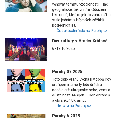
věnovat tématu vzdálenosti — jak
geografické, tak vnitřní. Odcizení
Ukrajinců, kteří odjeli do zahraničí, se
stalo jedním z klíčových zážitků
posledních let.
→ Číst aktuální číslo na Porohy.cz
Dny kultury v Hradci Králové
6.-19.10.2025
Porohy 07.2025
Toto číslo Prahů vychází v době, kdy
si připomínáme ty, kdo drželi a
nadále drží ukrajinské nebe, zemi a
důstojnost. 14. říjen — Den obránců
a obránkyň Ukrajiny...
→ Читати на Porohy.cz
Porohy 6.2025