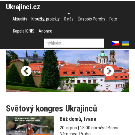
Ukrajinci.cz
Aktuality
Kroužky, projekty
O nás
Časopis Porohy
Foto
Kapela IGNIS
Anonce
Světový kongres Ukrajinců
Běž domů, Ivane
20. srpna | 18:00 náměstí Borise
Němcova, Praha