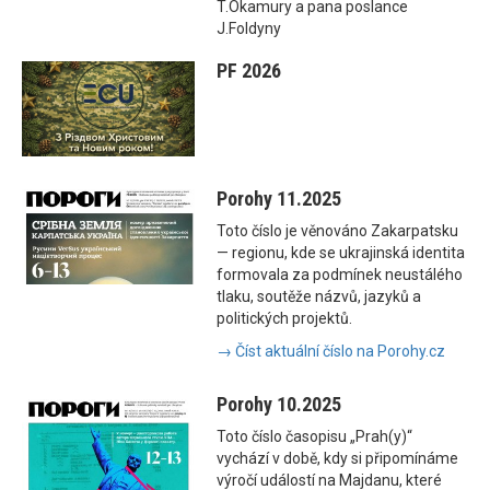
T.Okamury a pana poslance
J.Foldyny
PF 2026
Porohy 11.2025
Toto číslo je věnováno Zakarpatsku
— regionu, kde se ukrajinská identita
formovala za podmínek neustálého
tlaku, soutěže názvů, jazyků a
politických projektů.
→ Číst aktuální číslo na Porohy.cz
Porohy 10.2025
Toto číslo časopisu „Prah(y)“
vychází v době, kdy si připomínáme
výročí událostí na Majdanu, které