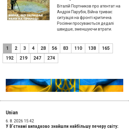
Віталій Портников про атентат на
Андрія Парубія, Війна триває:
ситуація на фронті критична.
Росіяни просуваються дедалі
швидше, зменшуючи втрати.
1
2
3
4
28
56
83
110
138
165
192
219
247
274
Unian
6. 8. 2026 15:42
У Вʼєтнамі випадково знайшли найбільшу печеру світу: