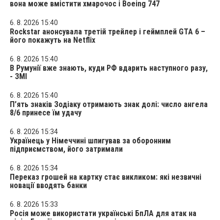
вона може вмістити хмарочос і Boeing 747
6. 8. 2026 15:40
Rockstar анонсувала третій трейлер і геймплей GTA 6 –
його покажуть на Netflix
6. 8. 2026 15:40
В Румунії вже знають, куди РФ вдарить наступного разу,
- ЗМІ
6. 8. 2026 15:40
П’ять знаків Зодіаку отримають знак долі: число ангела
8/6 принесе їм удачу
6. 8. 2026 15:34
Українець у Німеччині шпигував за оборонним
підприємством, його затримали
6. 8. 2026 15:34
Переказ грошей на картку стає викликом: які незвичні
новації вводять банки
6. 8. 2026 15:33
Росія може використати українські БпЛА для атак на