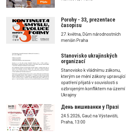
Porohy - 33, prezentace
časopisu
27. května, Dům národnostních
menšin Praha
Stanovisko ukrajinských
organizací
Stanovisko k vládnímu zákonu,
kterým se mění zákony upravující
opatření přijatá v souvislosti s
ozbrojeným konfliktem na území
Ukrajiny
День вишиванки у Празі
24.5.2026, Gauč na Výstavišti,
Praha, 13:00