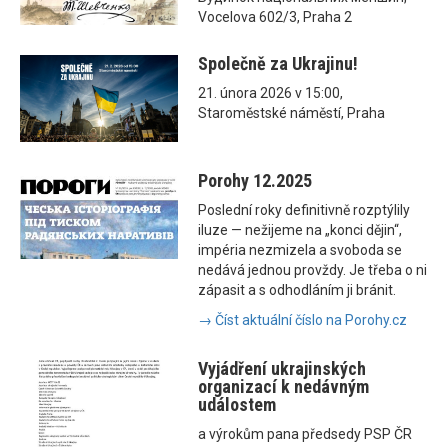
Vocelova 602/3, Praha 2
Společně za Ukrajinu!
21. února 2026 v 15:00,
Staroměstské náměstí, Praha
Porohy 12.2025
Poslední roky definitivně rozptýlily
iluze — nežijeme na „konci dějin“,
impéria nezmizela a svoboda se
nedává jednou provždy. Je třeba o ni
zápasit a s odhodláním ji bránit.
→ Číst aktuální číslo na Porohy.cz
Vyjádření ukrajinských
organizací k nedávným
událostem
a výrokům pana předsedy PSP ČR