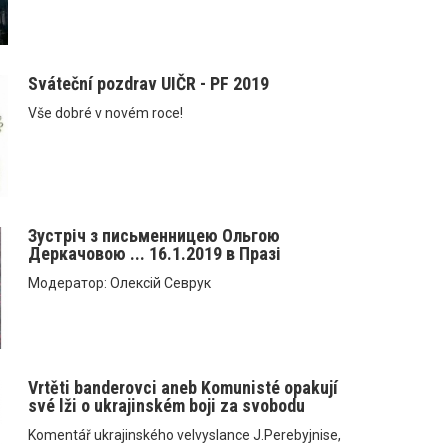
Sváteční pozdrav UIČR - PF 2019
Vše dobré v novém roce!
Зустріч з письменницею Ольгою
Деркачовою ... 16.1.2019 в Празі
Модератор: Олексій Севрук
Vrtěti banderovci aneb Komunisté opakují
své lži o ukrajinském boji za svobodu
Komentář ukrajinského velvyslance J.Perebyjnise,