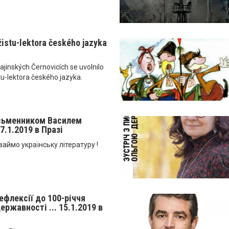
žistu-lektora českého jazyka
jinských Černovicích se uvolnilo
tu-lektora českého jazyka.
исьменником Василем
7.1.2019 в Празі
ваймо українську літературу !
рефлексії до 100-річчя
ержавності ... 15.1.2019 в