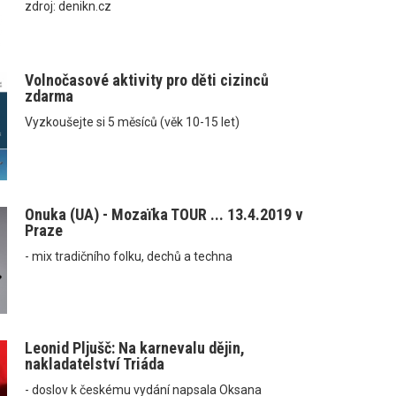
zdroj: denikn.cz
Volnočasové aktivity pro děti cizinců
zdarma
Vyzkoušejte si 5 měsíců (věk 10-15 let)
Onuka (UA) - Mozaїka TOUR ... 13.4.2019 v
Praze
- mix tradičního folku, dechů a techna
Leonid Pljušč: Na karnevalu dějin,
nakladatelství Triáda
- doslov k českému vydání napsala Oksana