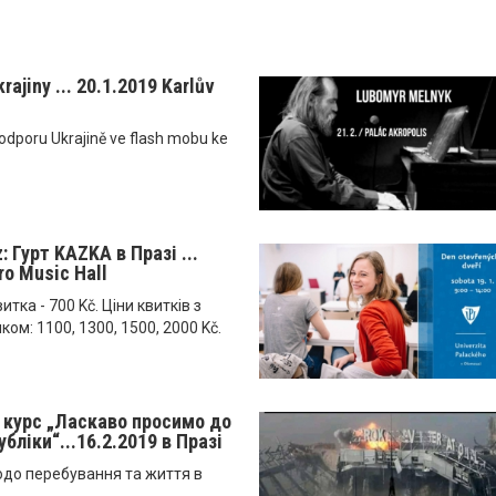
rajiny ... 20.1.2019 Karlův
 podporu Ukrajině ve flash mobu ke
: Гурт KAZKA в Празі ...
ro Music Hall
итка - 700 Kč. Ціни квитків з
ком: 1100, 1300, 1500, 2000 Kč.
й курс „Ласкаво просимо до
бліки“...16.2.2019 в Празі
одо перебування та життя в