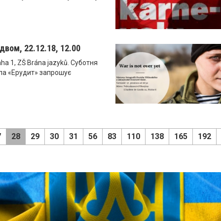
двом, 22.12.18, 12.00
aha 1, ZŠ Brána jazyků. Суботня
ла «Ерудит» запрошує
7
28
29
30
31
56
83
110
138
165
192