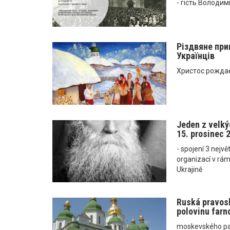
- гість Володим
Різдвяне при
Українців
Христос рождає
Jeden z velký
15. prosinec 
- spojení 3 nejv
organizací v rám
Ukrajině
Ruská pravosl
polovinu farno
moskevského patr