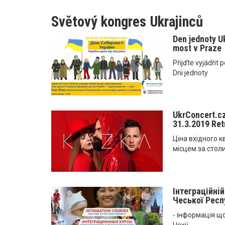
Světový kongres Ukrajinců
Den jednoty Uk
most v Praze
Přijďte vyjádřit
Dni jednoty
UkrConcert.cz
31.3.2019 Ret
Ціна вхідного кв
місцем за столи
Інтеграційнi
Чеської Респу
- інформація щ
Чехії