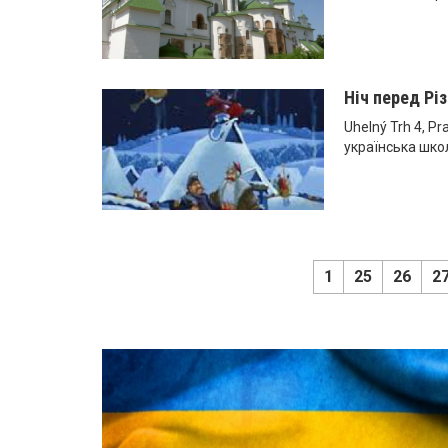
Ніч перед Різ
Uhelný Trh 4, Pr
українська шко
1
25
26
2