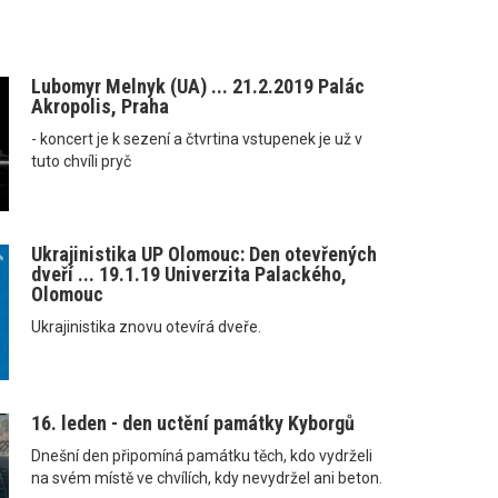
Lubomyr Melnyk (UA) ... 21.2.2019 Palác
Akropolis, Praha
- koncert je k sezení a čtvrtina vstupenek je už v
tuto chvíli pryč
Ukrajinistika UP Olomouc: Den otevřených
dveří ... 19.1.19 Univerzita Palackého,
Olomouc
Ukrajinistika znovu otevírá dveře.
16. leden - den uctění památky Kyborgů
Dnešní den připomíná památku těch, kdo vydrželi
na svém místě ve chvílích, kdy nevydržel ani beton.