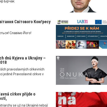
ир Бірчак.
вітання Світового Конґресу
ться! Славімо Його!
ch dnů Kyjeva a Ukrajiny –
2018
ětších pravoslavných církevních
ci jediné Pravoslavné církve v
avná církev přijde o
stí,
iarchy se už na Ukrajině nebojí