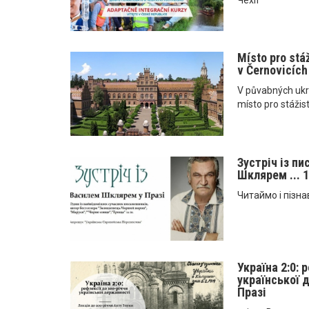
Místo pro stá
v Černovicích
V půvabných ukra
místo pro stážis
Зустріч із п
Шклярем ... 1
Читаймо і пізна
Україна 2:0: 
української д
Празі