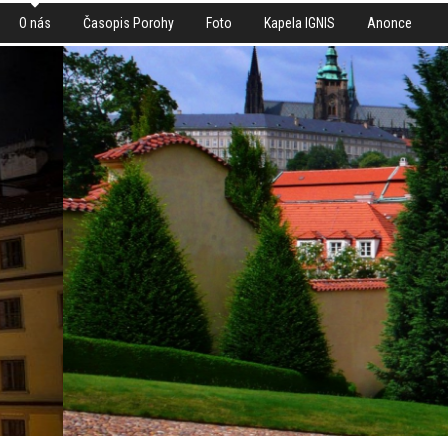
O nás
Časopis Porohy
Foto
Kapela IGNIS
Anonce