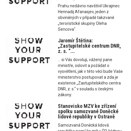
Prahu nedávno navštívil Ukrajinec
Hennadij Afanasjev, jeden z
obviněných v případě takzvané
„teroristické skupiny Oleha
Sencova".
Jaromír Štětina:
„Zastupitelské centrum DNR,
z. s. “...
... si Vás dovoluji, vážený pane
ministře, oslovit a požádat o
vysvětlení, jak v této věci bude Vaše
ministerstvo postupovat a zda je
existence „Zastupitelského centra
DNR, z. s.“ v souladu s českými
zákony.
Stanovisko MZV ke zřízení
spolku samozvané Doněcké
lidové republiky v Ostravě
Samozvaná Doněcká lidová