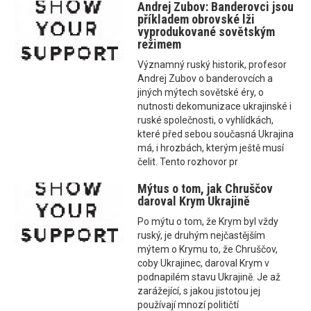
Andrej Zubov: Banderovci jsou
příkladem obrovské lži
vyprodukované sovětským
režimem
Významný ruský historik, profesor
Andrej Zubov o banderovcích a
jiných mýtech sovětské éry, o
nutnosti dekomunizace ukrajinské i
ruské společnosti, o vyhlídkách,
které před sebou současná Ukrajina
má, i hrozbách, kterým ještě musí
čelit. Tento rozhovor pr
Mýtus o tom, jak Chruščov
daroval Krym Ukrajině
Po mýtu o tom, že Krym byl vždy
ruský, je druhým nejčastějším
mýtem o Krymu to, že Chruščov,
coby Ukrajinec, daroval Krym v
podnapilém stavu Ukrajině. Je až
zarážející, s jakou jistotou jej
používají mnozí političtí