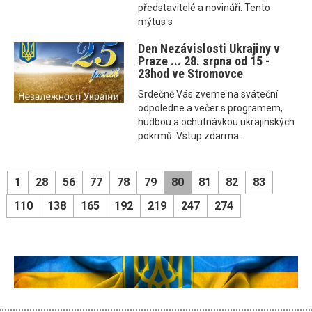
představitelé a novináři. Tento
mýtus s
Den Nezávislosti Ukrajiny v
Praze ... 28. srpna od 15 -
23hod ve Stromovce
Srdečně Vás zveme na sváteční
odpoledne a večer s programem,
hudbou a ochutnávkou ukrajinských
pokrmů. Vstup zdarma.
1
28
56
77
78
79
80
81
82
83
110
138
165
192
219
247
274