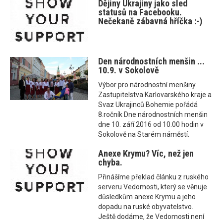
Dějiny Ukrajiny jako sled
statusů na Facebooku.
Nečekaně zábavná hříčka :-)
Den národnostních menšin ...
10.9. v Sokolově
Výbor pro národnostní menšiny
Zastupitelstva Karlovarského kraje a
Svaz Ukrajinců Bohemie pořádá
8.ročník Dne národnostních menšin
dne 10. září 2016 od 10.00 hodin v
Sokolově na Starém náměstí.
Anexe Krymu? Víc, než jen
chyba.
Přinášíme překlad článku z ruského
serveru Vedomosti, který se věnuje
důsledkům anexe Krymu a jeho
dopadu na ruské obyvatelstvo.
Ještě dodáme, že Vedomosti není