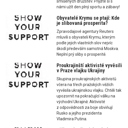
smíšených družstev. Přijďte si s
námi užít den plný sportu a zábavy!
Obyvatelé Krymu se ptají: Kde
je slibovaná prosperita?
Zpravodajové agentury Reuters
mluvili s obyvateli Krymu, kterým
podle jejich vlastních slov nejvíc
škodí především samotná Moskva.
Neplní prý sliby o prosperitě.
Proukrajinští aktivisté vyvěsili
v Praze vlajku Ukrajiny
Skupina proukrajinských aktivistů
včera na třech pražských věžích
vyvěsila ukrajinskou vlajku. Chtěli tak
upozornit na pokračující válku na
východní Ukrajině. Aktivisté
z odpovědnosti za boje obviňují
Rusko a jejího prezidenta
Vladimira Putina.