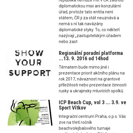
republika nemůže mít v ČR žádnou
diplomatickou misi ani konzulární
úřad, protože tato entita není
státem, ČR ji za stát neuznává a
nemá s ní tak navázány
diplomatické styky. To, co někteří
nazývají „zastupitelským úřadem
nebo zast
Regionální poradní platforma
...13. 9. 2016 od 14hod
Tématem bude mimo jiné i
prezentace priorit akčního plánu na
rok 2017, návaznost na grantové
příležitosti nebo prezentace činnosti
rusky a ukrajinsky mluvících spolků.
ICP Beach Cup, vol 3 ... 3.9. ve
Sport Vítkov
Integrační centrum Praha, o.p.s. Vás
zve na třetí ročník
beachvolejbalového turnaje