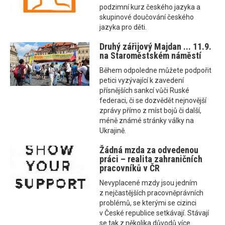
podzimní kurz českého jazyka a
skupinové doučování českého
jazyka pro děti.
Druhý zářijový Majdan ... 11.9.
na Staroměstském náměstí
Během odpoledne můžete podpořit
petici vyzývající k zavedení
přísnějších sankcí vůči Ruské
federaci, či se dozvědět nejnovější
zprávy přímo z míst bojů či další,
méně známé stránky války na
Ukrajině.
Žádná mzda za odvedenou
práci – realita zahraničních
pracovníků v ČR
Nevyplacené mzdy jsou jedním
z nejčastějších pracovněprávních
problémů, se kterými se cizinci
v České republice setkávají. Stávají
se tak z několika důvodů více