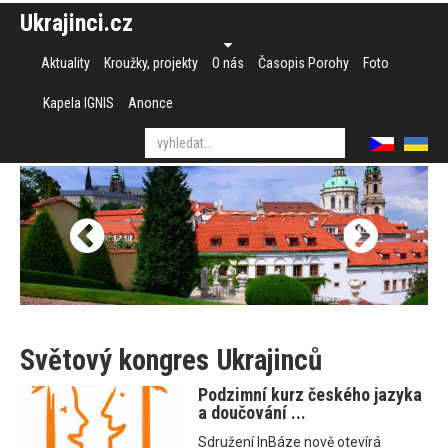
Ukrajinci.cz
Aktuality
Kroužky, projekty
O nás
Časopis Porohy
Foto
Kapela IGNIS
Anonce
Světový kongres Ukrajinců
Podzimní kurz českého jazyka
a doučování ...
Sdružení InBáze nově otevírá