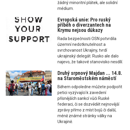
žádný minoritní plátek, ale solidní
médium.
Evropská unie: Pro ruský
příběh o diverzantech na
Krymu nejsou důkazy
Rada bezpečnosti OSN potvrdila
územní nedotknutelnost a
svrchovanost Ukrajiny, tvrdí
ukrajinský delegát. Rusko ale dalo
najevo, že takové stanovisko nesdílí.
Druhý srpnový Majdan ... 14.8.
na Staroměstském náměstí
Během odpoledne můžete podpořit
petici vyzývající k zavedení
přísnějších sankcí vůči Ruské
federaci, či se dozvědět nejnovější
zprávy přímo z míst bojů či další,
méně známé stránky války na
Ukrajině.