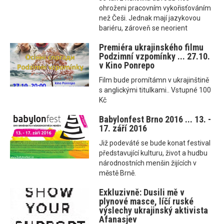
ohroženi pracovním vykořisťováním
než Češi. Jednak mají jazykovou
bariéru, zároveň se neorient
Premiéra ukrajinského filmu
Podzimní vzpomínky ... 27.10.
v Kino Ponrepo
Film bude promítámn v ukrajinštině
s anglickými titulkami.. Vstupné 100
Kč
Babylonfest Brno 2016 ... 13. -
17. září 2016
Již podeváté se bude konat festival
představující kulturu, život a hudbu
národnostních menšin žijících v
městě Brně.
Exkluzivně: Dusili mě v
plynové masce, líčí ruské
výslechy ukrajinský aktivista
Afanasjev