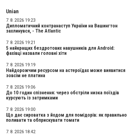
Unian
7. 8. 2026 19:23
Дипломатичний контранаступ України на Вашингтон
захлинувся, - The Atlantic
7. 8. 2026 19:21
5 найкращих бездротових навушників для Android:
фахівці назвали головні хіти
7. 8. 2026 19:19
Найдорожчим ресурсом на астероїдах може виявитися
зовсім не платина
7. 8. 2026 19:06
До 10 годин спізнення: через обстріли низка поїздів
курсують із затримками
7. 8. 2026 19:00
Що дає сироватка з йодом для помідорів: як правильно
поливати та обприскувати томати
7. 8. 2026 18:42