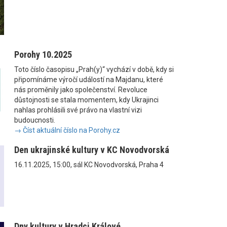
Porohy 10.2025
Toto číslo časopisu „Prah(y)“ vychází v době, kdy si
připomínáme výročí událostí na Majdanu, které
nás proměnily jako společenství. Revoluce
důstojnosti se stala momentem, kdy Ukrajinci
nahlas prohlásili své právo na vlastní vizi
budoucnosti.
→ Číst aktuální číslo na Porohy.cz
Den ukrajinské kultury v KC Novodvorská
16.11.2025, 15:00, sál KC Novodvorská, Praha 4
Dny kultury v Hradci Králové