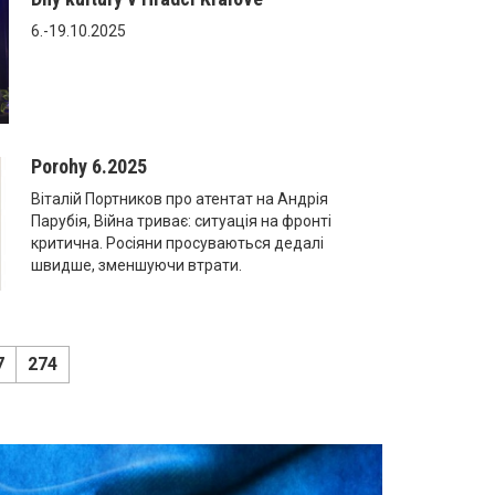
6.-19.10.2025
Porohy 6.2025
Віталій Портников про атентат на Андрія
Парубія, Війна триває: ситуація на фронті
критична. Росіяни просуваються дедалі
швидше, зменшуючи втрати.
7
274