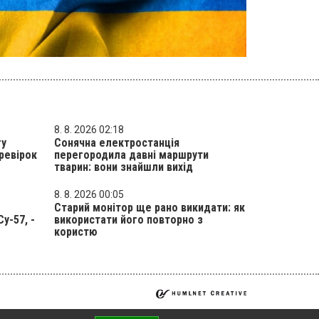
8. 8. 2026 02:18
гу
Сонячна електростанція
ревірок
перегородила давні маршрути
тварин: вони знайшли вихід
8. 8. 2026 00:05
Старий монітор ще рано викидати: як
у-57, -
використати його повторно з
користю