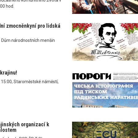
.00 hod.
dní zmocněnkyní pro lidská
, Dům národnostních menšin
krajinu!
v 15:00, Staroměstské náměstí,
ajinských organizací k
álostem