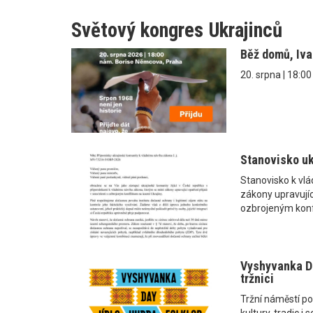
Světový kongres Ukrajinců
Běž domů, Iv
20. srpna | 18:0
Stanovisko uk
Stanovisko k vl
zákony upravující
ozbrojeným konf
Vyshyvanka Da
tržnici
Tržní náměstí po
kultury, tradic 