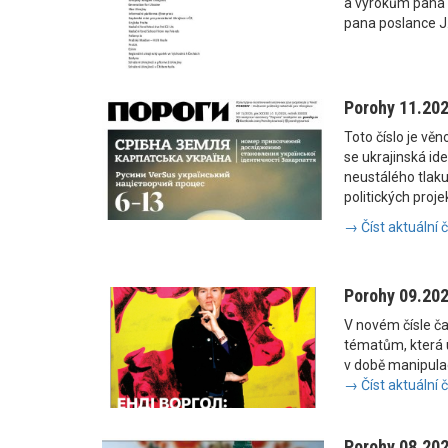
a výrokům pana
pana poslance J
Porohy 11.20
Toto číslo je vě
se ukrajinská i
neustálého tlaku
politických proje
→ Číst aktuální 
Porohy 09.20
V novém čísle č
tématům, která u
v době manipulac
→ Číst aktuální 
Porohy 08.20