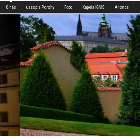
O nás
Časopis Porohy
Foto
Kapela IGNIS
Anonce