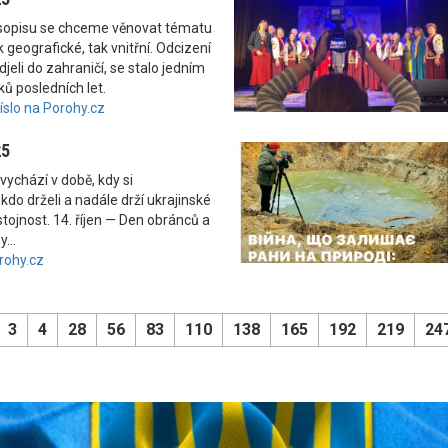
asopisu se chceme věnovat tématu
 geografické, tak vnitřní. Odcizení
odjeli do zahraničí, se stalo jedním
ků posledních let.
číslo na Porohy.cz
25
vychází v době, kdy si
kdo drželi a nadále drží ukrajinské
tojnost. 14. říjen — Den obránců a
...
rohy.cz
3
4
28
56
83
110
138
165
192
219
24