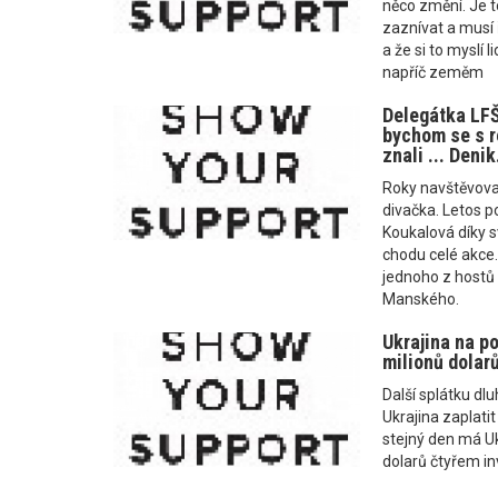
něco změní. Je t
zaznívat a musí 
a že si to myslí 
napříč zeměm
Delegátka LF
bychom se s 
znali ... Denik
Roky navštěvoval
divačka. Letos 
Koukalová díky sv
chodu celé akce.
jednoho z hostů L
Manského.
Ukrajina na po
milionů dolarů
Další splátku dl
Ukrajina zaplatit
stejný den má Ukr
dolarů čtyřem i