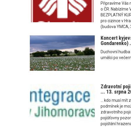
Připravíme Vás n
o ČR. Nabízíme 
BEZPLATNÝ KURZ
pro cizince v Hr
(budova YMCA, 3
Koncert kyjev
Gondarenko) ..
Duchovní hudba 
umělci po večern
Zdravotní poji
... 13. srpna 
... kdo musí mít z
podmínek je možn
zdravotního pojišt
pojišťovny pozor 
pojištění hrazena