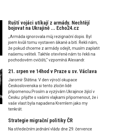
Ruští vojáci utíkají z armády. Nechtějí
bojovat na Ukrajině ... Echo24.cz
,,Armáda ignorovala můj rezignační dopis. Byl
jsem kvůli tomu vystaven šikaně a bití. Řekli nám,
že pokud chceme z armády odejít, musím zaplatit
našemu veliteli. Takhle otevřeně nám to řekli na
pochodovém cvičišti,“ vzpomíná Alexandr.
21. srpen ve 14hod v Praze u sv. Václava
Jaromír Štětina: V den výročí okupace
Československa si tento zločin lidé
připomenou.Prosím a vyzývám Ukrajince žijící v
Česku: přijďte s vašimi vlajkami připomenout, že i
vaše vlast byla napadena Kremlem jako my
tenkrát.
Strategie migrační politiky ČR
Na středečním jednání vlády dne 29. července