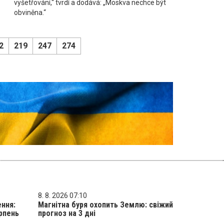
vyšetřování,“ tvrdí a dodává: „Moskva nechce být
obviněna.“
2
219
247
274
8. 8. 2026 07:10
ення:
Магнітна буря охопить Землю: свіжий
рпень
прогноз на 3 дні