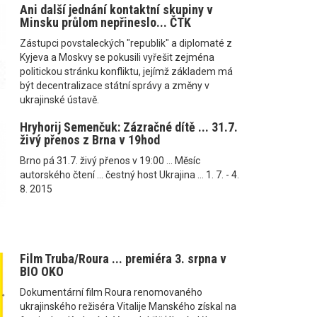
Ani další jednání kontaktní skupiny v
Minsku průlom nepřineslo... ČTK
Zástupci povstaleckých "republik" a diplomaté z
Kyjeva a Moskvy se pokusili vyřešit zejména
politickou stránku konfliktu, jejímž základem má
být decentralizace státní správy a změny v
ukrajinské ústavě.
Hryhorij Semenčuk: Zázračné dítě ... 31.7.
živý přenos z Brna v 19hod
Brno pá 31.7. živý přenos v 19:00 ... Měsíc
autorského čtení ... čestný host Ukrajina ... 1. 7. - 4.
8. 2015
Film Truba/Roura ... premiéra 3. srpna v
BIO OKO
Dokumentární film Roura renomovaného
ukrajinského režiséra Vitalije Manského získal na