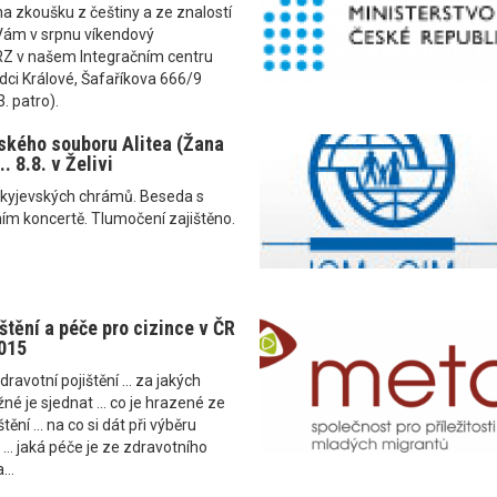
a zkoušku z češtiny a ze znalostí
Vám v srpnu víkendový
 v našem Integračním centru
adci Králové, Šafaříkova 666/9
. patro).
ského souboru Alitea (Žana
. 8.8. v Želivi
kyjevských chrámů. Beseda s
ím koncertě. Tlumočení zajištěno.
štění a péče pro cizince v ČR
2015
dravotní pojištění ... za jakých
é je sjednat ... co je hrazené ze
ění ... na co si dát při výběru
... jaká péče je ze zdravotního
...