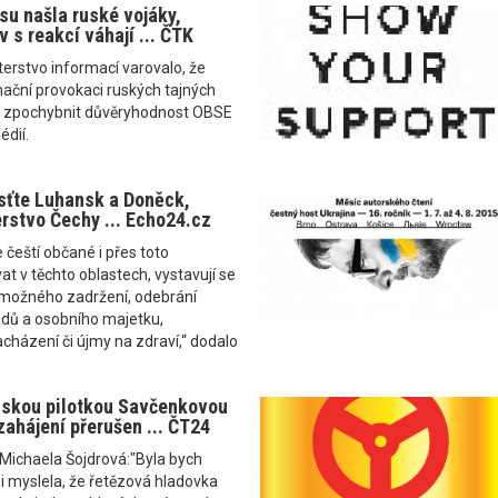
u našla ruské vojáky,
 s reakcí váhají ... ČTK
terstvo informací varovalo, že
mační provokaci ruských tajných
á zpochybnit důvěryhodnost OBSE
édií.
sťte Luhansk a Doněck,
erstvo Čechy ... Echo24.cz
 čeští občané i přes toto
at v těchto oblastech, vystavují se
 možného zadržení, odebrání
adů a osobního majetku,
házení či újmy na zdraví,“ dodalo
nskou pilotkou Savčenkovou
zahájení přerušen ... ČT24
Michaela Šojdrová:"Byla bych
si myslela, že řetězová hladovka