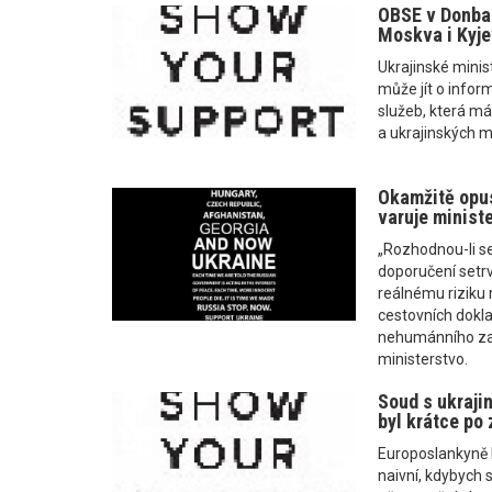
OBSE v Donbas
Moskva i Kyjev
Ukrajinské minis
může jít o infor
služeb, která m
a ukrajinských m
Okamžitě opu
varuje minist
„Rozhodnou-li se
doporučení setrv
reálnému riziku
cestovních dokl
nehumánního zac
ministerstvo.
Soud s ukraji
byl krátce po 
Europoslankyně 
naivní, kdybych 