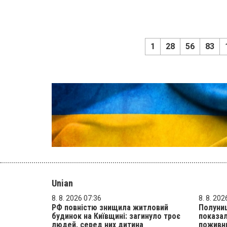
1
28
56
83
Unian
8. 8. 2026 07:36
8. 8. 202
РФ повністю знищила житловий
Полуниц
будинок на Київщині: загинуло троє
показал
людей, серед них дитина
поживн