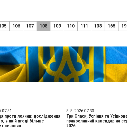
105
106
107
108
109
110
111
138
165
19
6 07:31
8. 8. 2026 07:30
я проти лохини: дослідження
Три Спаси, Успіння та Усікнов
о, в якій ягоді більше
православний календар на се
их речовин
2026