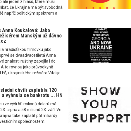
o ale jeden z hlasů, které musí
říkat, že Ukrajina má být svobodná
lidé napříč politickým spektrem a
Š Anna Koukalová: Jako
režisérem Manským už dávno
.cz
a hradišťskou filmovku jako
poprvé se dvaadvacetiletá Anna
é znalosti ruštiny zapojila i do
 A to rovnou jako průvodkyně
FŠ, ukrajinského režiséra Vitalije
slední chvíli zaplatila 120
 a vyhnula se bankrotu ... HN
uhu ve výši 60 milionů dolarů má
 23. srpna a 58 milionů 23. září. Ve
ajina také zaplatit půl miliardy
nvestičním společnostem.