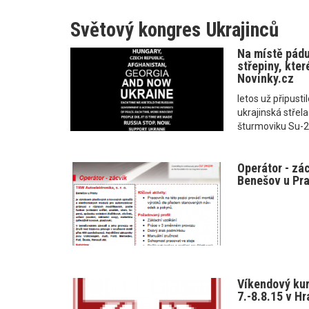
Světový kongres Ukrajinců
Na místě pádu
střepiny, kter
Novinky.cz
letos už připustil
ukrajinská stře
šturmoviku Su-2
Operátor - zá
Benešov u Pr
Víkendový kurz
7.-8.8.15 v Hr