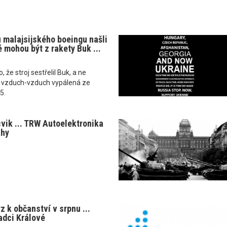
 malajsijského boeingu našli
é mohou být z rakety Buk ...
o, že stroj sestřelil Buk, a ne
la vzduch-vzduch vypálená ze
5.
cvik ... TRW Autoelektronika
ahy
 k občanství v srpnu ...
adci Králové