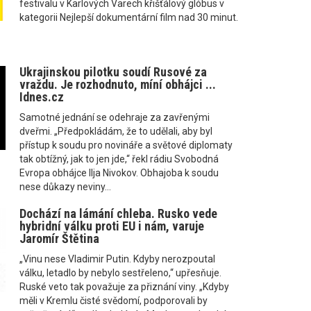
festivalu v Karlových Varech křišťálový glóbus v
kategorii Nejlepší dokumentární film nad 30 minut.
Ukrajinskou pilotku soudí Rusové za
vraždu. Je rozhodnuto, míní obhájci ...
Idnes.cz
Samotné jednání se odehraje za zavřenými
dveřmi. „Předpokládám, že to udělali, aby byl
přístup k soudu pro novináře a světové diplomaty
tak obtížný, jak to jen jde,“ řekl rádiu Svobodná
Evropa obhájce Ilja Nivokov. Obhajoba k soudu
nese důkazy neviny...
Dochází na lámání chleba. Rusko vede
hybridní válku proti EU i nám, varuje
Jaromír Štětina
„Vinu nese Vladimir Putin. Kdyby nerozpoutal
válku, letadlo by nebylo sestřeleno,“ upřesňuje.
Ruské veto tak považuje za přiznání viny. „Kdyby
měli v Kremlu čisté svědomí, podporovali by