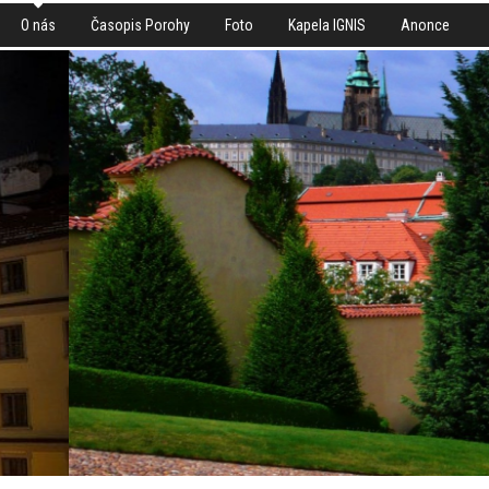
O nás
Časopis Porohy
Foto
Kapela IGNIS
Anonce