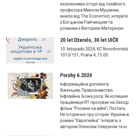
ексклюзивні історії від покійного
професора Миколи Мушинки,
аналіз від The Economist, інтерв'ю
з Богданом Райчинцем та
розмова з Вікторією Маторіною.
20 let Džerelo, 30 let UIČR
10. listopadu 2024, KC Novodvorská
1013/151, Praha 4, 15.00
Porohy 6.2024
Інформаційна допомога
біженцям; Правознавство;
Інфовійна: Божа роса. Як колишня
працівниця RT просуває на Заході
фільм “Росіяни на війні”; Постать:
Не історично про історію України в
романі “Європейка”. Інтерв’ю з
автором Олексієм Севруком та ін.