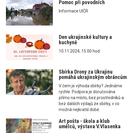
Pomoc při povodních
Informace UIČR
Den ukrajinské kultury a
kuchyně
10.11.2024, 15.00 hod.
Sbírka Drony za Ukrajinu
pomáhá ukrajinským obráncům
V čem je výhoda sbírky? Jednáme
rychle. Podpora je doručována
přímo na místo, bez prostředníků a
bez dalších výdajů ze sbírky, v co
možná nejkratší době.
Art pošta - škola a klub
umělců, výstava V.Vlasenka