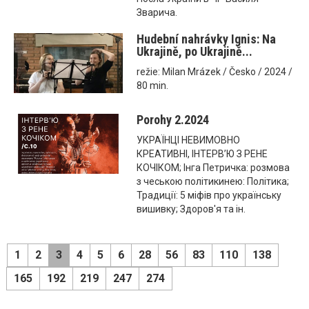
Зварича.
Hudební nahrávky Ignis: Na
Ukrajině, po Ukrajině...
režie: Milan Mrázek / Česko / 2024 /
80 min.
Porohy 2.2024
УКРАЇНЦІ НЕВИМОВНО
КРЕАТИВНІ, ІНТЕРВ’Ю З РЕНЕ
КОЧІКОМ; Інга Петричка: розмова
з чеською політикинею: Політика;
Традиції: 5 міфів про українську
вишивку; Здоров'я та ін.
1
2
3
4
5
6
28
56
83
110
138
165
192
219
247
274