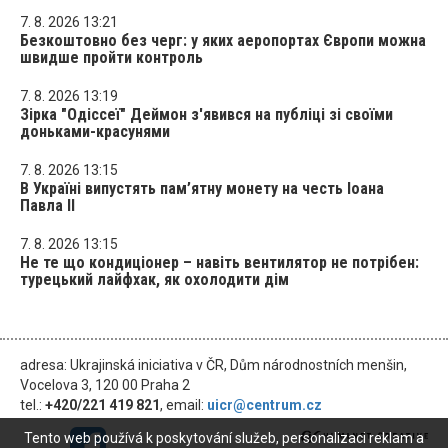
7. 8. 2026 13:21
Безкоштовно без черг: у яких аеропортах Європи можна
швидше пройти контроль
7. 8. 2026 13:19
Зірка "Одіссеї" Деймон з'явився на публіці зі своїми
доньками-красунями
7. 8. 2026 13:15
В Україні випустять пам’ятну монету на честь Іоана
Павла II
7. 8. 2026 13:15
Не те що кондиціонер – навіть вентилятор не потрібен:
турецький лайфхак, як охолодити дім
adresa: Ukrajinská iniciativa v ČR, Dům národnostních menšin,
Vocelova 3, 120 00 Praha 2
tel.:
+420/221 419 821
, email:
uicr@centrum.cz
Tento web používá k poskytování služeb, personalizaci reklam a