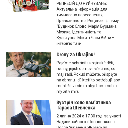
РЕПРЕСІЙ ДО РУЙНУВАНЬ;
Актуальна інформація для
тимчасово переселених;
Правознавство; Рецензія фільму:
"Будинок Слово; Марія Бурмака:
Музика, Ідентичність та
Культурна Місія в Часи Війни –
інтерв'ю та ін.
Drony za Ukrajinu!
Pojďme ochránit ukrajinské děti,
rodiny, jejich domov i všechno, co
mají rádi. Pokud můžete, přispějte
na obranu lidí, kteří to potřebují, aby
mohli žít v míru a abychom mohli i
my žít v míru.
Зустріч коло пам’ятника
Тараса Шевченка
2 липня 2024 о 17:30 год. за участі
Надзвичайного і Повноважного
Посла України в ЧР Василя