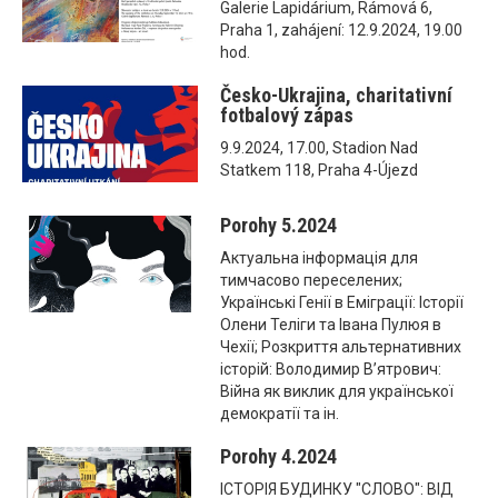
Galerie Lapidárium, Rámová 6,
Praha 1, zahájení: 12.9.2024, 19.00
hod.
Česko-Ukrajina, charitativní
fotbalový zápas
9.9.2024, 17.00, Stadion Nad
Statkem 118, Praha 4-Újezd
Porohy 5.2024
Актуальна інформація для
тимчасово переселених;
Українські Генії в Еміграції: Історії
Олени Теліги та Івана Пулюя в
Чехії; Розкриття альтернативних
історій: Володимир В’ятрович:
Війна як виклик для української
демократії та ін.
Porohy 4.2024
ІСТОРІЯ БУДИНКУ "СЛОВО": ВІД