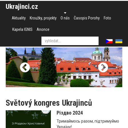
Ukrajinci.cz
Aktuality
Kroužky, projekty
O nás
Časopis Porohy
Foto
Kapela IGNIS
Anonce
Světový kongres Ukrajinců
Різдво 2024
Тримаймось разом, підтримуймо
Україну!