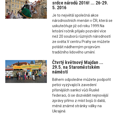
srdce národů 2016! ... 26-29.
5. 2016
Je to největší společná akce
národnostních menšin v ČR, která se
uskutečňuje již od roku 1999.Na
letošní ročník přijalo pozvání více
než 20 souborů různých národností
ze světa.V centru Prahy se můžete
potěšit nádherným projevům
tradičního lidového umění.
Čtvrtý květnový Majdan ...
29.5. na Staroměstském
náměstí
Během odpoledne můžete podpořit
petici vyzývající k zavedení
přísnějších sankcí vůči Ruské
federaci, či se dozvědět nejnovější
zprávy přímo z míst bojů či další,
méně známé stránky války na
Ukrajině.