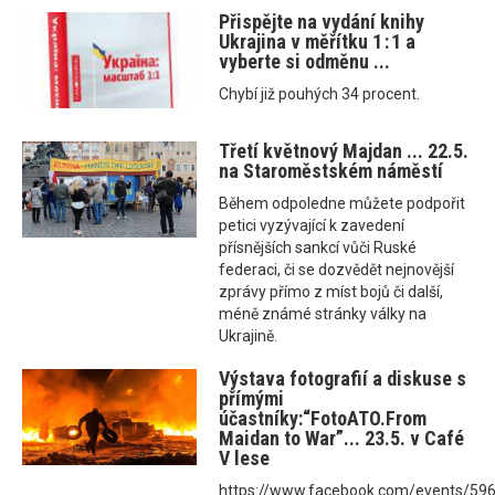
Přispějte na vydání knihy
Ukrajina v měřítku 1 : 1 a
vyberte si odměnu ...
Chybí již pouhých 34 procent.
Třetí květnový Majdan ... 22.5.
na Staroměstském náměstí
Během odpoledne můžete podpořit
petici vyzývající k zavedení
přísnějších sankcí vůči Ruské
federaci, či se dozvědět nejnovější
zprávy přímo z míst bojů či další,
méně známé stránky války na
Ukrajině.
Výstava fotografií a diskuse s
přímými
účastníky:“FotoATO.From
Maidan to War”... 23.5. v Café
V lese
https://www.facebook.com/events/5