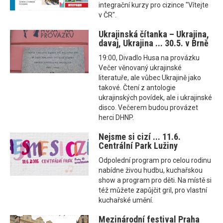
integrační kurzy pro cizince "Vítejte
v ČR".
Ukrajinská čítanka – Ukrajina,
davaj, Ukrajina ... 30.5. v Brně
19:00, Divadlo Husa na provázku
Večer věnovaný ukrajinské
literatuře, ale vůbec Ukrajině jako
takové. Čtení z antologie
ukrajinských povídek, ale i ukrajinské
disco. Večerem budou provázet
herci DHNP.
Nejsme si cizí ... 11.6.
Centrální Park Lužiny
Odpolední program pro celou rodinu
nabídne živou hudbu, kuchařskou
show a program pro děti. Na místě si
též můžete zapůjčit gril, pro vlastní
kuchařské umění.
Mezinárodní festival Praha