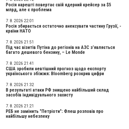
Росія нарешті повертає свій ядерний крейсер за $5
млрд, але є проблема
7. 8. 2026 22:01
Росія збирається остаточно анексувати частину Грузії, -
країни НАТО
7. 8. 2026 21:51
Під час візитів Путіна до регіонів на АЗС з’являється
багато дешевого бензину, – Le Monde
7. 8. 2026 21:41
США зробили невтішний прогноз щодо експорту
українського збіжжя: Bloomberg розкрив цифри
7. 8. 2026 21:32
В результаті атаки РФ знищено найбільший склад
засобів індивідуального захисту
7. 8. 2026 21:21
РЕБ не замінить "Петріоти": Флеш розповів про
найбільшу небезпеку