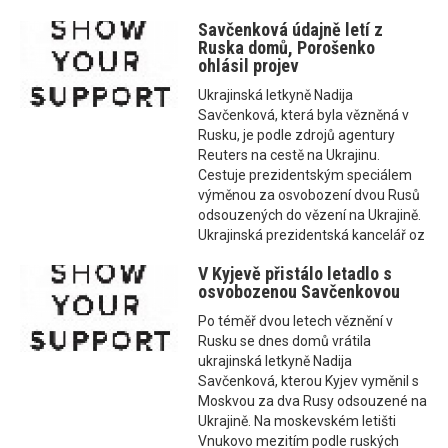
Savčenková údajně letí z
Ruska domů, Porošenko
ohlásil projev
Ukrajinská letkyně Nadija
Savčenková, která byla vězněná v
Rusku, je podle zdrojů agentury
Reuters na cestě na Ukrajinu.
Cestuje prezidentským speciálem
výměnou za osvobození dvou Rusů
odsouzených do vězení na Ukrajině.
Ukrajinská prezidentská kancelář oz
V Kyjevě přistálo letadlo s
osvobozenou Savčenkovou
Po téměř dvou letech věznění v
Rusku se dnes domů vrátila
ukrajinská letkyně Nadija
Savčenková, kterou Kyjev vyměnil s
Moskvou za dva Rusy odsouzené na
Ukrajině. Na moskevském letišti
Vnukovo mezitím podle ruských