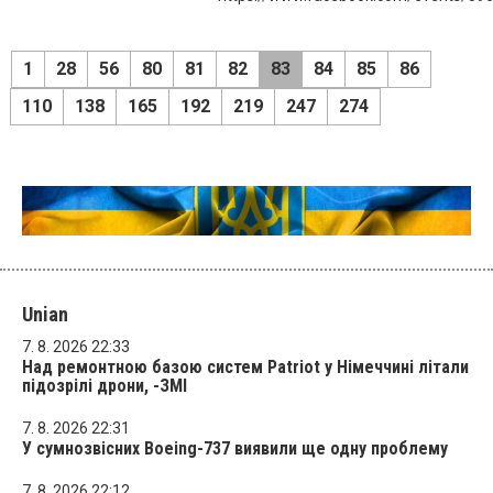
1
28
56
80
81
82
83
84
85
86
110
138
165
192
219
247
274
Unian
7. 8. 2026 22:33
Над ремонтною базою систем Patriot у Німеччині літали
підозрілі дрони, -ЗМІ
7. 8. 2026 22:31
У сумнозвісних Boeing-737 виявили ще одну проблему
7. 8. 2026 22:12