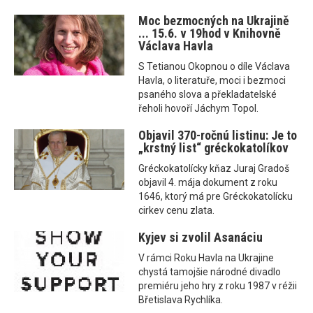
Moc bezmocných na Ukrajině
... 15.6. v 19hod v Knihovně
Václava Havla
S Tetianou Okopnou o díle Václava
Havla, o literatuře, moci i bezmoci
psaného slova a překladatelské
řeholi hovoří Jáchym Topol.
Objavil 370-ročnú listinu: Je to
„krstný list“ gréckokatolíkov
Gréckokatolícky kňaz Juraj Gradoš
objavil 4. mája dokument z roku
1646, ktorý má pre Gréckokatolícku
cirkev cenu zlata.
Kyjev si zvolil Asanáciu
V rámci Roku Havla na Ukrajine
chystá tamojšie národné divadlo
premiéru jeho hry z roku 1987 v réžii
Břetislava Rychlíka.