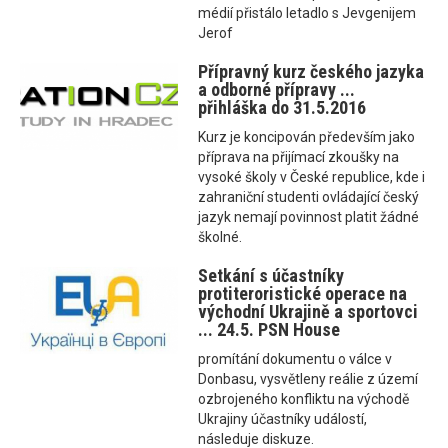
médií přistálo letadlo s Jevgenijem
Jerof
Přípravný kurz českého jazyka
a odborné přípravy ...
přihláška do 31.5.2016
Kurz je koncipován především jako
příprava na přijímací zkoušky na
vysoké školy v České republice, kde i
zahraniční studenti ovládající český
jazyk nemají povinnost platit žádné
školné.
Setkání s účastníky
protiteroristické operace na
východní Ukrajině a sportovci
... 24.5. PSN House
promítání dokumentu o válce v
Donbasu, vysvětleny reálie z území
ozbrojeného konfliktu na východě
Ukrajiny účastníky událostí,
následuje diskuze.