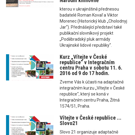
Národní knihovně
kterou v ukrajinštině přednesou
badatelé Roman Kovaľ a Viktor
Morenec (Historický klub „Cholodnyj
Jar“). Přednášející představí také
publikační slovníkový projekt
„Poděbradský pluk armády
Ukrajinské lidové republiky“.
Kurz „Vítejte v České
republice“ v Integračním
centru Praha v sobotu 11. 6.
2016 od 9 do 17 hodin.
Zveme Vás k účasti na adaptačně
integračním kurzu „Vítejte v České
republice“, který se koná v
Integračním centru Praha, Žitná
1574/51, Praha.
Vítejte v České republice ...
Slovo21
Slovo 21 organizuje adaptačně