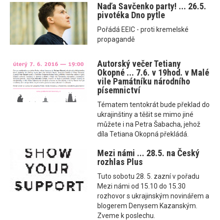
Naďa Savčenko party! ... 26.5.
pivotéka Dno pytle
Pořádá EEIC - proti kremelské
propagandě
Autorský večer Tetiany
Okopné ... 7.6. v 19hod. v Malé
vile Památníku národního
písemnictví
Tématem tentokrát bude překlad do
ukrajinštiny a těšit se mimo jiné
můžete i na Petra Šabacha, jehož
díla Tetiana Okopná překládá.
Mezi námi ... 28.5. na Český
rozhlas Plus
Tuto sobotu 28. 5. zazní v pořadu
Mezi námi od 15.10 do 15.30
rozhovor s ukrajinským novinářem a
blogerem Denysem Kazanským.
Zveme k poslechu.