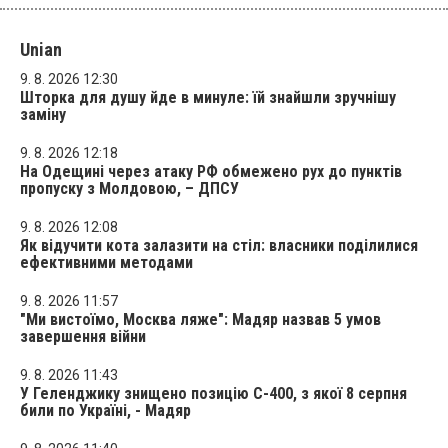
Unian
9. 8. 2026 12:30
Шторка для душу йде в минуле: їй знайшли зручнішу
заміну
9. 8. 2026 12:18
На Одещині через атаку РФ обмежено рух до пунктів
пропуску з Молдовою, – ДПСУ
9. 8. 2026 12:08
Як відучити кота залазити на стіл: власники поділилися
ефективними методами
9. 8. 2026 11:57
"Ми вистоїмо, Москва ляже": Мадяр назвав 5 умов
завершення війни
9. 8. 2026 11:43
У Геленджику знищено позицію С-400, з якої 8 серпня
били по Україні, - Мадяр