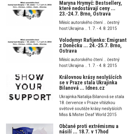
Maryna Hrymyč: Bestsellery,
které nedostávají ceny ...
23.-24.7. Brno, Ostrava
Měsíc autorského čtení ... čestný
host Ukrajina ... 1. 7. - 4. 8. 2015
Volodymyr Rafijenko: Emigrant
z Doněcku ... 24.-25.7. Brno,
Ostrava
Měsíc autorského čtení ... čestný
host Ukrajina ... 1. 7. - 4. 8. 2015
Královnou krásy neslyšících
se v Praze stala Ukrajinka
Bilanová ... Idnes.cz
Ukrajinka Natalija Bilanová se stala
18. července v Praze vítězkou
světové soutěže krásy neslyšících
Miss & Mister Deaf World 2015
Občané proti extrémismu a
násilí ... 18.7. v 17hod