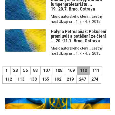
lumpenproletariátu ...
19.-20.7. Brno, Ostrava
Měsíc autorského čtení ... čestný
host Ukrajina ... 1. 7. - 4. 8. 2015
Halyna Petrosaňak: Pokušení
promluvit a potěšení ze čtení
... 20.-21.7. Brno, Ostrava
Měsíc autorského čtení ... čestný
host Ukrajina ... 1. 7. - 4. 8. 2015
1
28
56
83
107
108
109
110
111
112
113
138
165
192
219
247
274