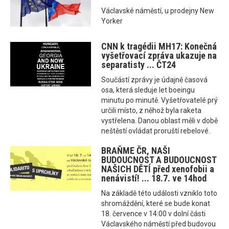
Václavské náměstí, u prodejny New
Yorker
CNN k tragédii MH17: Konečná
vyšetřovací zpráva ukazuje na
separatisty ... ČT24
Součástí zprávy je údajně časová
osa, která sleduje let boeingu
minutu po minutě. Vyšetřovatelé prý
určili místo, z něhož byla raketa
vystřelena. Danou oblast měli v době
neštěstí ovládat proruští rebelové.
BRAŇME ČR, NAŠI
BUDOUCNOST A BUDOUCNOST
NAŠICH DĚTÍ před xenofobii a
nenávistí! ... 18.7. ve 14hod
Na základě této události vzniklo toto
shromáždění, které se bude konat
18. července v 14:00 v dolní části
Václavského náměstí před budovou