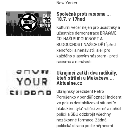
New Yorker.
Společně proti rasismu ...
18.7. v 17hod
Kulturní večer nejen pro účastníky a
účastnice demonstrace BRAŇME
ČR, NAŠI BUDOUCNOST A
BUDOUCNOST NAŠICH DĚTÍ před
xenofobii a nenávistí!, ale i pro
každého s jasným názorem - proti
rasismu a nenávisti.
Ukrajinci zatkli dva radikály,
kteří stříleli u Mukačeva ...
Aktualne.cz
Ukrajinský prezident Petro
Porošenko v pondělí označil incident
za pokus destabilizovat situaci "v
hlubokém týlu" válčící země a nařídil
policii a SBU odzbrojit všechny
nezákonné formace. Žádná
politická strana podle něj nesmí