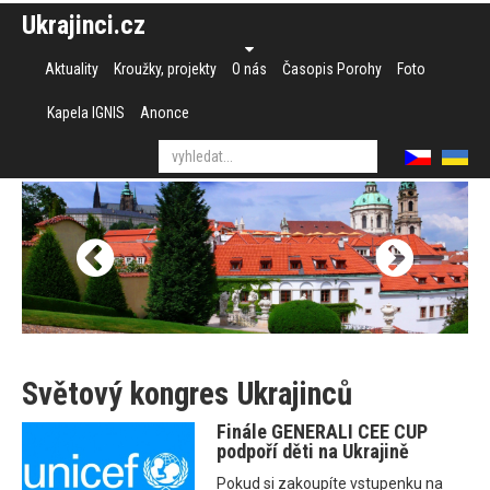
Ukrajinci.cz
Aktuality
Kroužky, projekty
O nás
Časopis Porohy
Foto
Kapela IGNIS
Anonce
Světový kongres Ukrajinců
Finále GENERALI CEE CUP
podpoří děti na Ukrajině
Pokud si zakoupíte vstupenku na