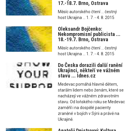
17.-18.7. Brno, Ostrava
Měsíc autorského čtení ... čestný
host Ukrajina ... 1. 7. - 4. 8. 2015
Oleksandr Bojčenko:
Nekompromisní publicista ...
18.-19.7. Brno, Ostrava
Měsíc autorského čtení ... čestný
host Ukrajina ... 1. 7. - 4. 8. 2015
Do Česka dorazili další ranění
Ukrajinci, někteří ve vážném
stavu ... Idnes.cz
Medevac pomáhá hlavně dětem,
starším lidem nebo ženám, které se
nacházejí ve vážném zdravotním
stavu. Od loňského roku se Medevac
zaměřil i na dospělé pacienty
zraněné v bojích v Sýrii a právě na
Ukrajině.
Anatolij Dnistrovyj: Kultura