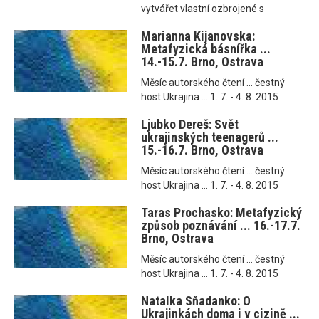
vytvářet vlastní ozbrojené s
Marianna Kijanovska:
Metafyzická básnířka ...
14.-15.7. Brno, Ostrava
Měsíc autorského čtení ... čestný
host Ukrajina ... 1. 7. - 4. 8. 2015
Ljubko Dereš: Svět
ukrajinských teenagerů ...
15.-16.7. Brno, Ostrava
Měsíc autorského čtení ... čestný
host Ukrajina ... 1. 7. - 4. 8. 2015
Taras Prochasko: Metafyzický
způsob poznávání ... 16.-17.7.
Brno, Ostrava
Měsíc autorského čtení ... čestný
host Ukrajina ... 1. 7. - 4. 8. 2015
Natalka Sňadanko: O
Ukrajinkách doma i v cizině ...