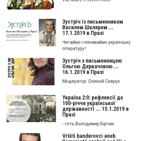
Зустріч із письменником
Василем Шклярем ...
17.1.2019 в Празі
Читаймо і пізнаваймо українську
літературу !
Зустріч з письменницею
Ольгою Деркачовою ...
16.1.2019 в Празі
Модератор: Олексій Севрук
Україна 2:0: рефлексії до
100-річчя української
державності ... 15.1.2019 в
Празі
- гість Володимир Бірчак.
Vrtěti banderovci aneb