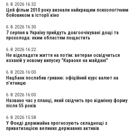
6. 8. 2026 16:32
Цей фільм 2010 року визнали найкращим психологічним
бойовиком в історії кіно
6. 8. 2026 16:30
7 серпня в Україну прийдуть довгоочікувані дощі та
прохолода: яким областям пощастить
6. 8. 2026 16:22
Не відкладати життя на потім: ветеран освідчиться
коханій у новому випуску "Караоке на майдані"
6. 8. 2026 16:00
Нацбанк послабив гривню: офіційний курс валют на
п’ятницю
6. 8. 2026 16:00
Названо час у планці, який свідчить про відмінну форму
після 55 років
6. 8. 2026 15:58
У Фонді держмайна прогнозують складнощі з
приватизацією великих державних активів