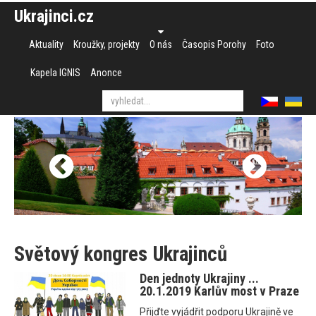
Ukrajinci.cz
Aktuality
Kroužky, projekty
O nás
Časopis Porohy
Foto
Kapela IGNIS
Anonce
Světový kongres Ukrajinců
Den jednoty Ukrajiny ...
20.1.2019 Karlův most v Praze
Přijďte vyjádřit podporu Ukrajině ve