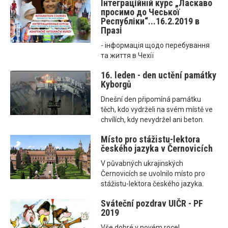
Інтеграційнiй курс „Ласкаво
просимо до Чеської
Республіки“...16.2.2019 в
Празі
- інформація щодо перебування
та життя в Чехії
16. leden - den uctění památky
Kyborgů
Dnešní den připomíná památku
těch, kdo vydrželi na svém místě ve
chvílích, kdy nevydržel ani beton.
Místo pro stážistu-lektora
českého jazyka v Černovicích
V půvabných ukrajinských
Černovicích se uvolnilo místo pro
stážistu-lektora českého jazyka.
Sváteční pozdrav UIČR - PF
2019
Vše dobré v novém roce!