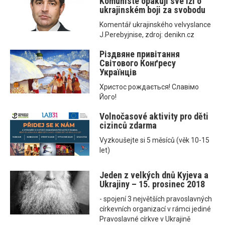
Komunisté opakují své lži o
ukrajinském boji za svobodu
Komentář ukrajinského velvyslance
J.Perebyjnise, zdroj: denikn.cz
Різдвяне привітання
Світового Конґресу
Українців
Христос рождається! Славімо
Його!
Volnočasové aktivity pro děti
cizinců zdarma
Vyzkoušejte si 5 měsíců (věk 10-15
let)
Jeden z velkých dnů Kyjeva a
Ukrajiny – 15. prosinec 2018
- spojení 3 největších pravoslavných
církevních organizací v rámci jediné
Pravoslavné církve v Ukrajině