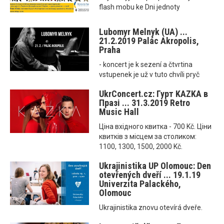
flash mobu ke Dni jednoty
Lubomyr Melnyk (UA) ...
21.2.2019 Palác Akropolis,
Praha
- koncert je k sezení a čtvrtina
vstupenek je už v tuto chvíli pryč
UkrConcert.cz: Гурт KAZKA в
Празі ... 31.3.2019 Retro
Music Hall
Ціна вхідного квитка - 700 Kč. Ціни
квитків з місцем за столиком:
1100, 1300, 1500, 2000 Kč.
Ukrajinistika UP Olomouc: Den
otevřených dveří ... 19.1.19
Univerzita Palackého,
Olomouc
Ukrajinistika znovu otevírá dveře.