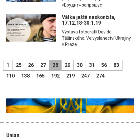
«Ерудит» запрошує
Válka ještě neskončila,
17.12.18-30.1.19
Výstava fotografií Davida
Těšínského, Velvyslanectví Ukrajiny
v Praze
1
25
26
27
28
29
30
31
56
83
110
138
165
192
219
247
274
Unian