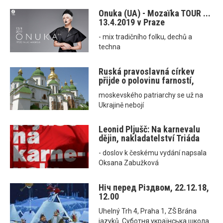
Onuka (UA) - Mozaїka TOUR ...
13.4.2019 v Praze
- mix tradičního folku, dechů a
techna
Ruská pravoslavná církev
přijde o polovinu farností,
moskevského patriarchy se už na
Ukrajině nebojí
Leonid Pljušč: Na karnevalu
dějin, nakladatelství Triáda
- doslov k českému vydání napsala
Oksana Zabužková
Ніч перед Різдвом, 22.12.18,
12.00
Uhelný Trh 4, Praha 1, ZŠ Brána
jazyků. Суботня українська школа