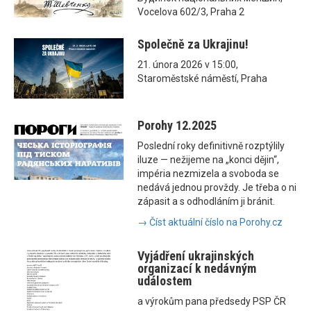
Vocelova 602/3, Praha 2
Společně za Ukrajinu!
21. února 2026 v 15:00,
Staroměstské náměstí, Praha
Porohy 12.2025
Poslední roky definitivně rozptýlily
iluze — nežijeme na „konci dějin“,
impéria nezmizela a svoboda se
nedává jednou provždy. Je třeba o ni
zápasit a s odhodláním ji bránit.
→ Číst aktuální číslo na Porohy.cz
Vyjádření ukrajinských
organizací k nedávným
událostem
a výrokům pana předsedy PSP ČR