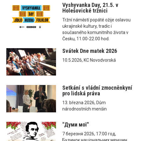
Vyshyvanka Day, 21.5. v
Holešovické tržnici
Tržní náměstí popáté ožije oslavou
ukrajinské kultury, tradic i
současného komunitního života v
Česku, 11.00-22.00 hod.
Svátek Dne matek 2026
10.5.2026, KC Novodvorská
Setkání s vládní zmocněnkyní
pro lidská práva
13. března 2026, Dům
národnostních menšin
"Думи мої"
7 березня 2026, 17:00 год,
Будинок національних меншин,