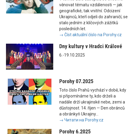
věnovat tématu vzdálenosti — jak
geografické, tak vnitřní. Odcizení
Ukrajinců, kteří odjeli do zahraničí, se
stalo jedním z klíčových zážitků
posledních let.
→ Číst aktuální číslo na Porohy.cz
Dny kultury v Hradci Králové
6.-19.10.2025
Porohy 07.2025
Toto číslo Prahů vychází v době, kdy
si připomínáme ty, kdo drželi a
nadále drží ukrajinské nebe, zemi a
důstojnost. 14. říjen — Den obránců
a obránkyň Ukrajiny...
→ Читати на Porohy.cz
Porohy 6.2025