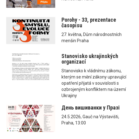
Porohy - 33, prezentace
časopisu
27. května, Dům národnostních
menšin Praha
Stanovisko ukrajinských
organizací
Stanovisko k vládnímu zákonu,
kterým se mění zákony upravující
opatření přijatá v souvislosti s
ozbrojeným konfliktem na území
Ukrajiny
День вишиванки у Празі
24.5.2026, Gauč na Výstavišti,
Praha, 13:00