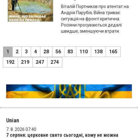
Віталій Портников про атентат на
Андрія Парубія, Війна триває:
ситуація на фронті критична.
Росіяни просуваються дедалі
швидше, зменшуючи втрати.
1
2
3
4
28
56
83
110
138
165
192
219
247
274
Unian
7. 8. 2026 07:40
7 серпня: церковне свято сьогодні, кому не можна