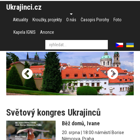
Ukrajinci.cz
Aktuality
Kroužky, projekty
O nás
Časopis Porohy
Foto
Kapela IGNIS
Anonce
Světový kongres Ukrajinců
Běž domů, Ivane
20. srpna | 18:00 náměstí Borise
Němcova, Praha