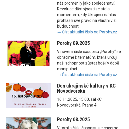
nás proměnily jako společenství.
Revoluce důstojnosti se stala
momentem, kdy Ukrajinci nahlas
prohlásili své právo na vlastní vizi
budoucnosti.
→ Číst aktuální číslo na Porohy.cz
Porohy 09.2025
V novém čísle časopisu „Porohy“ se
obracíme k tématům, která určují
naši schopnost zůstat bdělí v době
manipulací.
→ Číst aktuální číslo na Porohy.cz
Den ukrajinské kultury v KC
Novodvorská
16.11.2025, 15:00, sál KC
Novodvorská, Praha 4
Porohy 08.2025
V tomto čísle časopisu se chceme