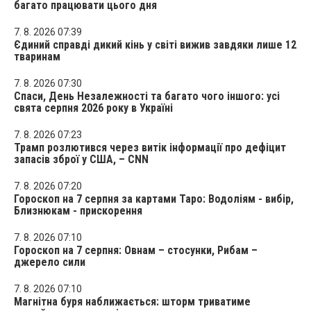
багато працювати цього дня
7. 8. 2026 07:39
Єдиний справді дикий кінь у світі вижив завдяки лише 12
тваринам
7. 8. 2026 07:30
Спаси, День Незалежності та багато чого іншого: усі
свята серпня 2026 року в Україні
7. 8. 2026 07:23
Трамп розлютився через витік інформації про дефіцит
запасів зброї у США, – CNN
7. 8. 2026 07:20
Гороскоп на 7 серпня за картами Таро: Водоліям - вибір,
Близнюкам - прискорення
7. 8. 2026 07:10
Гороскоп на 7 серпня: Овнам – стосунки, Рибам –
джерело сили
7. 8. 2026 07:10
Магнітна буря наближається: шторм триватиме