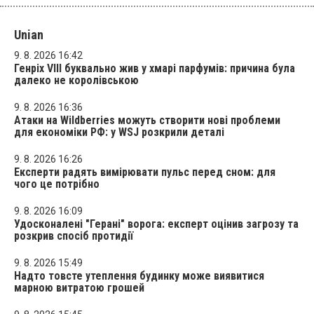
Unian
9. 8. 2026 16:42
Генріх VIII буквально жив у хмарі парфумів: причина була
далеко не королівською
9. 8. 2026 16:36
Атаки на Wildberries можуть створити нові проблеми
для економіки РФ: у WSJ розкрили деталі
9. 8. 2026 16:26
Експерти радять вимірювати пульс перед сном: для
чого це потрібно
9. 8. 2026 16:09
Удосконалені "Герані" ворога: експерт оцінив загрозу та
розкрив спосіб протидії
9. 8. 2026 15:49
Надто товсте утеплення будинку може виявитися
марною витратою грошей