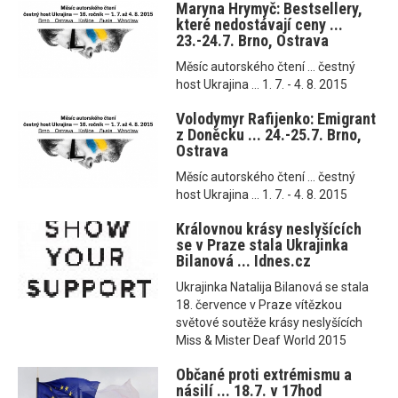
Maryna Hrymyč: Bestsellery,
které nedostávají ceny ...
23.-24.7. Brno, Ostrava
Měsíc autorského čtení ... čestný
host Ukrajina ... 1. 7. - 4. 8. 2015
Volodymyr Rafijenko: Emigrant
z Doněcku ... 24.-25.7. Brno,
Ostrava
Měsíc autorského čtení ... čestný
host Ukrajina ... 1. 7. - 4. 8. 2015
Královnou krásy neslyšících
se v Praze stala Ukrajinka
Bilanová ... Idnes.cz
Ukrajinka Natalija Bilanová se stala
18. července v Praze vítězkou
světové soutěže krásy neslyšících
Miss & Mister Deaf World 2015
Občané proti extrémismu a
násilí ... 18.7. v 17hod