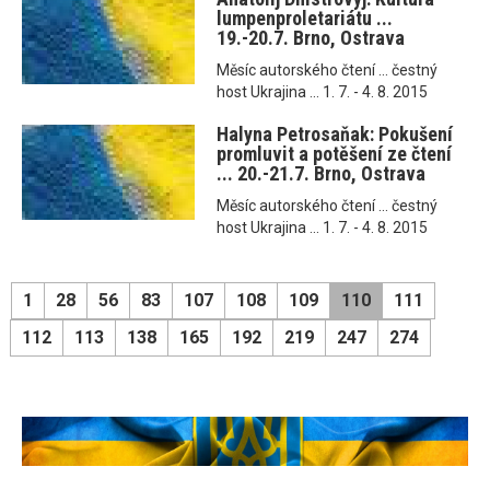
lumpenproletariátu ...
19.-20.7. Brno, Ostrava
Měsíc autorského čtení ... čestný
host Ukrajina ... 1. 7. - 4. 8. 2015
Halyna Petrosaňak: Pokušení
promluvit a potěšení ze čtení
... 20.-21.7. Brno, Ostrava
Měsíc autorského čtení ... čestný
host Ukrajina ... 1. 7. - 4. 8. 2015
1
28
56
83
107
108
109
110
111
112
113
138
165
192
219
247
274