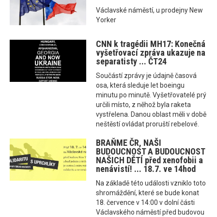
Václavské náměstí, u prodejny New
Yorker
CNN k tragédii MH17: Konečná
vyšetřovací zpráva ukazuje na
separatisty ... ČT24
Součástí zprávy je údajně časová
osa, která sleduje let boeingu
minutu po minutě. Vyšetřovatelé prý
určili místo, z něhož byla raketa
vystřelena. Danou oblast měli v době
neštěstí ovládat proruští rebelové.
BRAŇME ČR, NAŠI
BUDOUCNOST A BUDOUCNOST
NAŠICH DĚTÍ před xenofobii a
nenávistí! ... 18.7. ve 14hod
Na základě této události vzniklo toto
shromáždění, které se bude konat
18. července v 14:00 v dolní části
Václavského náměstí před budovou