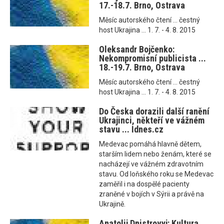
17.-18.7. Brno, Ostrava
Měsíc autorského čtení ... čestný
host Ukrajina ... 1. 7. - 4. 8. 2015
Oleksandr Bojčenko:
Nekompromisní publicista ...
18.-19.7. Brno, Ostrava
Měsíc autorského čtení ... čestný
host Ukrajina ... 1. 7. - 4. 8. 2015
Do Česka dorazili další ranění
Ukrajinci, někteří ve vážném
stavu ... Idnes.cz
Medevac pomáhá hlavně dětem,
starším lidem nebo ženám, které se
nacházejí ve vážném zdravotním
stavu. Od loňského roku se Medevac
zaměřil i na dospělé pacienty
zraněné v bojích v Sýrii a právě na
Ukrajině.
Anatolij Dnistrovyj: Kultura