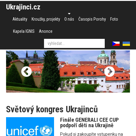
Ukrajinci.cz
Aktuality
Kroužky, projekty
O nás
Časopis Porohy
Foto
Kapela IGNIS
Anonce
Světový kongres Ukrajinců
Finále GENERALI CEE CUP
podpoří děti na Ukrajině
Pokud si zakoupíte vstupenku na