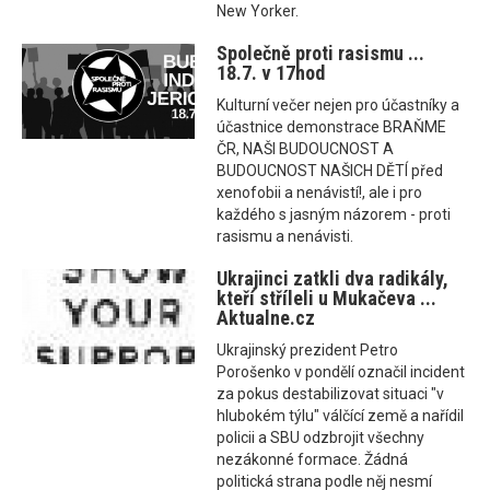
New Yorker.
Společně proti rasismu ...
18.7. v 17hod
Kulturní večer nejen pro účastníky a
účastnice demonstrace BRAŇME
ČR, NAŠI BUDOUCNOST A
BUDOUCNOST NAŠICH DĚTÍ před
xenofobii a nenávistí!, ale i pro
každého s jasným názorem - proti
rasismu a nenávisti.
Ukrajinci zatkli dva radikály,
kteří stříleli u Mukačeva ...
Aktualne.cz
Ukrajinský prezident Petro
Porošenko v pondělí označil incident
za pokus destabilizovat situaci "v
hlubokém týlu" válčící země a nařídil
policii a SBU odzbrojit všechny
nezákonné formace. Žádná
politická strana podle něj nesmí