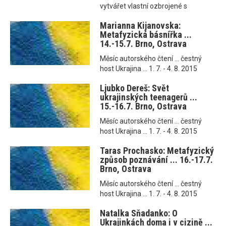
vytvářet vlastní ozbrojené s
Marianna Kijanovska:
Metafyzická básnířka ...
14.-15.7. Brno, Ostrava
Měsíc autorského čtení ... čestný
host Ukrajina ... 1. 7. - 4. 8. 2015
Ljubko Dereš: Svět
ukrajinských teenagerů ...
15.-16.7. Brno, Ostrava
Měsíc autorského čtení ... čestný
host Ukrajina ... 1. 7. - 4. 8. 2015
Taras Prochasko: Metafyzický
způsob poznávání ... 16.-17.7.
Brno, Ostrava
Měsíc autorského čtení ... čestný
host Ukrajina ... 1. 7. - 4. 8. 2015
Natalka Sňadanko: O
Ukrajinkách doma i v cizině ...