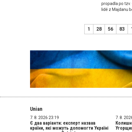
propadla po tzv. 
lidé z Majdanu b
1
28
56
83
Unian
7. 8. 2026 23:19
7. 8. 202
Є два варіанти: експерт назвав
Колишн
країни, які можуть допомогти Україні
Угорщи