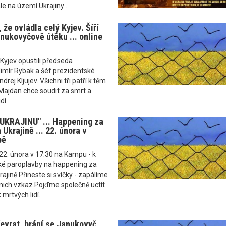
le na území Ukrajiny .
 že ovládla celý Kyjev. Šíří
anukovyčově útěku ... online
yjev opustili předseda
imír Rybak a šéf prezidentské
drej Kljujev. Všichni tři patří k těm
 Majdan chce soudit za smrt a
dí.
UKRAJINU" ... Happening za
 Ukrajině ... 22. února v
pě
 22. února v 17:30 na Kampu - k
ské paroplavby na happening za
krajině.Přineste si svíčky - zapálíme
 nich vzkaz.Pojďme společně uctít
mrtvých lidí.
řevrat, brání se Janukovyč.