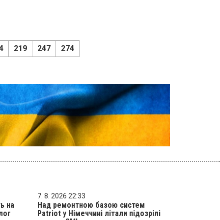
4
219
247
274
7. 8. 2026 22:33
ь на
Над ремонтною базою систем
лог
Patriot у Німеччині літали підозрілі