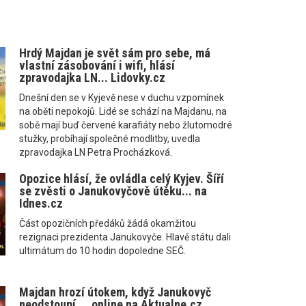
Hrdý Majdan je svět sám pro sebe, má
vlastní zásobování i wifi, hlásí
zpravodajka LN... Lidovky.cz
Dnešní den se v Kyjevě nese v duchu vzpomínek
na oběti nepokojů. Lidé se schází na Majdanu, na
sobě mají buď červené karafiáty nebo žlutomodré
stužky, probíhají společné modlitby, uvedla
zpravodajka LN Petra Procházková.
Opozice hlásí, že ovládla celý Kyjev. Šíří
se zvěsti o Janukovyčově útěku... na
Idnes.cz
Část opozičních předáků žádá okamžitou
rezignaci prezidenta Janukovyče. Hlavě státu dali
ultimátum do 10 hodin dopoledne SEČ.
Majdan hrozí útokem, když Janukovyč
neodstoupí ... online na Aktualne.cz