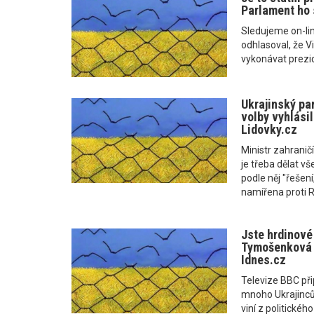
Parlament ho 
Sledujeme on-li
odhlasoval, že 
vykonávat prezi
Ukrajinský pa
volby vyhlásil
Lidovky.cz
Ministr zahranič
je třeba dělat vš
podle něj "řešen
namířena proti 
Jste hrdinové
Tymošenková l
Idnes.cz
Televize BBC př
mnoho Ukrajinců k
viní z politické