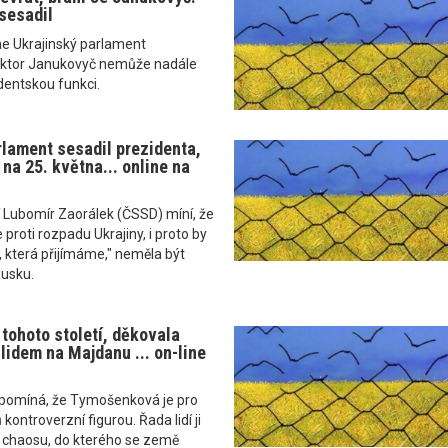
sesadil
ne Ukrajinský parlament
Viktor Janukovyč nemůže nadále
dentskou funkci.
rlament sesadil prezidenta,
 na 25. května... online na
í Lubomír Zaorálek (ČSSD) míní, že
e proti rozpadu Ukrajiny, i proto by
í, která přijímáme," neměla být
Rusku.
 tohoto století, děkovala
idem na Majdanu ... on-line
ipomíná, že Tymošenková je pro
ontroverzní figurou. Řada lidí ji
ho chaosu, do kterého se země