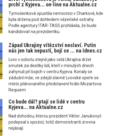
prchl z Kyjeva... on-line na Aktualne.cz
Tymošenková opustila nemocnici v Charkově, kde
byla držena pod dohledem vězeňské ostrahy.
Podle agentury ITAR-TASS prohlásila, že bude
kandidovat na prezidentku.
Západ Ukrajiny vítězství neslaví. Putin
nás jen tak nepustí, bojí se ... na Idnes.cz
Lvov v sobotu stejně jako celá Ukrajina držel
smutek za desítky lidí, kteří v minulých dnech
zahynuli při bojích v centru Kyjeva. Konaly se
zádušní mše, ve zdejší slavné Lvovské opeře se
místo plánovaného představení hrálo Mozartova
Requiem.
Co bude dál? ptají se lidé v centru
Kyjeva... na Aktualne.cz
Nad dohodou, kterou prezident Viktor Janukovyč
podepsal s opozicí, totiž demonstranti zrovna
nejásají.