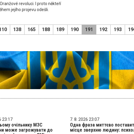
Oranžové revoluci. I proto někteří
ěhem jejího projevu odešli.
110
138
165
188
189
190
191
192
193
19
6 23:17
7. 8. 2026 23:07
ьому очільнику МЗС
Одна фраза миттєво поставит
ни може загрожувати до
місце зверхню людину: психо