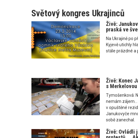
Světový kongres Ukrajinců
Živě: Janukov
praská ve šve
Na Ukrajině po p
Kyjevě utichly hl
stále prázdné a 
Živě: Konec J
s Merkelovou
Tymošenková: Ne
nemám zájem... 
v opuštěné rezid
Janukovyče mno
sobě zanechal.
Živě: Ovládli 
protestů ... A