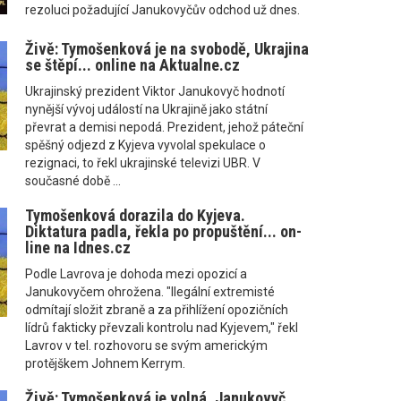
rezoluci požadující Janukovyčův odchod už dnes.
Živě: Tymošenková je na svobodě, Ukrajina
se štěpí... online na Aktualne.cz
Ukrajinský prezident Viktor Janukovyč hodnotí
nynější vývoj událostí na Ukrajině jako státní
převrat a demisi nepodá. Prezident, jehož páteční
spěšný odjezd z Kyjeva vyvolal spekulace o
rezignaci, to řekl ukrajinské televizi UBR. V
současné době ...
Tymošenková dorazila do Kyjeva.
Diktatura padla, řekla po propuštění... on-
line na Idnes.cz
Podle Lavrova je dohoda mezi opozicí a
Janukovyčem ohrožena. "Ilegální extremisté
odmítají složit zbraně a za přihlížení opozičních
lídrů fakticky převzali kontrolu nad Kyjevem," řekl
Lavrov v tel. rozhovoru se svým americkým
protějškem Johnem Kerrym.
Živě: Tymošenková je volná, Janukovyč