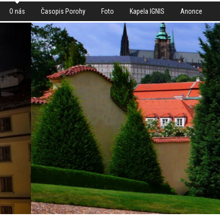
O nás
Časopis Porohy
Foto
Kapela IGNIS
Anonce