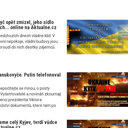
yč opět zmizel, jeho sídlo
ch... online na Aktualne.cz
ředchozích dnech vládne klid. V
avní nepokoje, vládní budovy jsou
proudí do nich desítky zájemců.
anukovyče. Putin telefonoval
počítejte se mnou, o posty
Vyšetřovatelé a novináři zkoumají
enci prezidenta Viktora
žství dokumentů, které tam po
jsme celý Kyjev, tvrdí vůdce
ktualne.cz