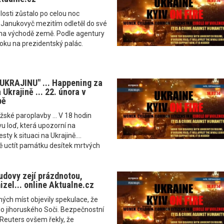
osti zůstalo po celou noc
 Janukovyč mezitím odletěl do své
na východě země. Podle agentury
oku na prezidentský palác.
UKRAJINU" ... Happening za
 Ukrajině ... 22. února v
pě
ražské paroplavby ... V 18 hodin
u loď, která upozorní na
y k situaci na Ukrajině....
 uctít památku desítek mrtvých
budovy zejí prázdnotou,
zel... online Aktualne.cz
ných míst objevily spekulace, že
do jihoruského Soči. Bezpečnostní
Reuters ovšem řekly, že