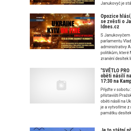
Janukovyč je stá
Opozice hlásí,
se zvěsti o J
Idnes.cz
S Janukovyčem K
parlamentu Vlad
administrativy An
politikům, které
zranění desítek li
"SVĚTLO PRO 
oběti násilí na
17:30 na Kam
Přijďte v sobotu
přístavišti Praž
oběti násilí na U
je a vytvoříme z
památku desítek 
Je to státní p