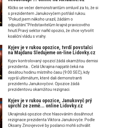
Kličko se večer demonstrantům omluvil za to, že si
s prezidentem Janukovyčem potřásl rukou.
"Pokud jsem někoho urazil, žádám o
odpuštění."Představitelům krajně pravicového
hnutí.Pravý sektor nařkl opozici, že chce vytvořit
koaliční vládu s vrahy.
Kyjev je v rukou opozice, tvrdí povstalci
na Majdanu Sledujeme on-line Lidovky.cz
Kyjev kontrolovaný opozicí žádá okamžitou demisi
prezidenta... Celá Ukrajina napjatě čeká na
desátou hodinu místního času (9:00 SEČ), kdy
vyprší ultimátum, které dali demonstranti
prezidentu Janukovyčovi. Opozice žádá
prezidentovu okamžitou rezignaci.
Kyjev je v rukou opozice, Janukovyč prý
uprchl ze země... online Lidovky.cz
Ukrajinská opozice chce hlasováním dosáhnout
rezignace prezidenta Viktora Janukovyče. Podle
Oksany Zinovjevové by poslanci mohli schválit