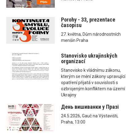
Porohy - 33, prezentace
časopisu
27. května, Dům národnostních
menšin Praha
Stanovisko ukrajinských
organizací
Stanovisko k vládnímu zákonu,
kterým se mění zákony upravující
opatření přijatá v souvislosti s
ozbrojeným konfliktem na území
Ukrajiny
День вишиванки у Празі
24.5.2026, Gauč na Výstavišti,
Praha, 13:00