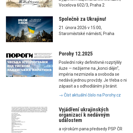
Vocelova 602/3, Praha 2
Společně za Ukrajinu!
21. února 2026 v 15:00,
Staroměstské náměstí, Praha
Porohy 12.2025
Poslední roky definitivně rozptýlily
iluze — nežijeme na „konci dějin“,
impéria nezmizela a svoboda se
nedává jednou provždy. Je třeba o ni
zápasit a s odhodláním ji bránit.
→ Číst aktuální číslo na Porohy.cz
Vyjádření ukrajinských
organizací k nedávným
událostem
a výrokům pana předsedy PSP ČR