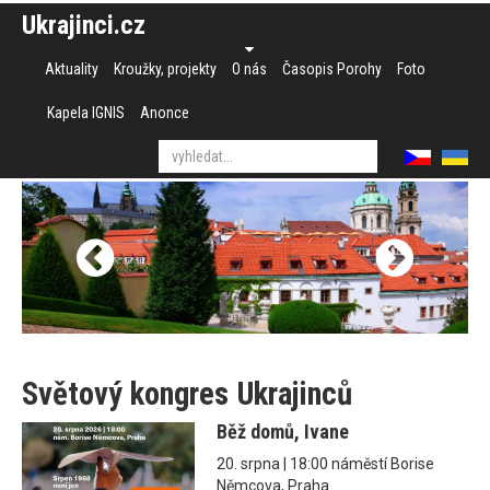
Ukrajinci.cz
Aktuality
Kroužky, projekty
O nás
Časopis Porohy
Foto
Kapela IGNIS
Anonce
Světový kongres Ukrajinců
Běž domů, Ivane
20. srpna | 18:00 náměstí Borise
Němcova, Praha