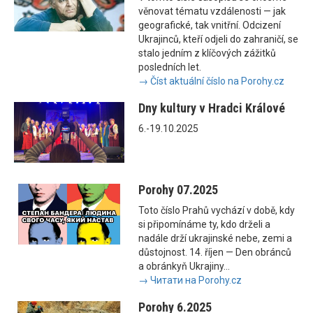
věnovat tématu vzdálenosti — jak
geografické, tak vnitřní. Odcizení
Ukrajinců, kteří odjeli do zahraničí, se
stalo jedním z klíčových zážitků
posledních let.
→ Číst aktuální číslo na Porohy.cz
Dny kultury v Hradci Králové
6.-19.10.2025
Porohy 07.2025
Toto číslo Prahů vychází v době, kdy
si připomínáme ty, kdo drželi a
nadále drží ukrajinské nebe, zemi a
důstojnost. 14. říjen — Den obránců
a obránkyň Ukrajiny...
→ Читати на Porohy.cz
Porohy 6.2025