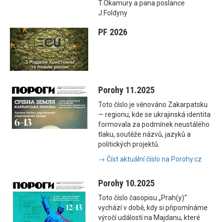
T.Okamury a pana poslance
J.Foldyny
PF 2026
Porohy 11.2025
Toto číslo je věnováno Zakarpatsku
— regionu, kde se ukrajinská identita
formovala za podmínek neustálého
tlaku, soutěže názvů, jazyků a
politických projektů.
→ Číst aktuální číslo na Porohy.cz
Porohy 10.2025
Toto číslo časopisu „Prah(y)“
vychází v době, kdy si připomínáme
výročí událostí na Majdanu, které