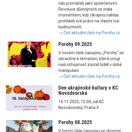
nás proměnily jako společenství.
Revoluce důstojnosti se stala
momentem, kdy Ukrajinci nahlas
prohlásili své právo na vlastní vizi
budoucnosti.
→ Číst aktuální číslo na Porohy.cz
Porohy 09.2025
V novém čísle časopisu „Porohy“ se
obracíme k tématům, která určují
naši schopnost zůstat bdělí v době
manipulací.
→ Číst aktuální číslo na Porohy.cz
Den ukrajinské kultury v KC
Novodvorská
16.11.2025, 15:00, sál KC
Novodvorská, Praha 4
Porohy 08.2025
V tomto čísle časopisu se chceme