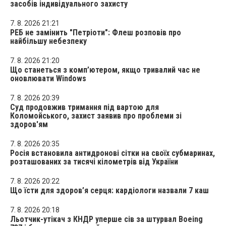
засобів індивідуального захисту
7. 8. 2026 21:21
РЕБ не замінить "Петріоти": Флеш розповів про
найбільшу небезпеку
7. 8. 2026 21:20
Що станеться з комп’ютером, якщо тривалий час не
оновлювати Windows
7. 8. 2026 20:39
Суд продовжив тримання під вартою для
Коломойського, захист заявив про проблеми зі
здоров'ям
7. 8. 2026 20:35
Росія встановила антидронові сітки на своїх субмаринах,
розташованих за тисячі кілометрів від України
7. 8. 2026 20:22
Що їсти для здоров’я серця: кардіологи назвали 7 каш
7. 8. 2026 20:18
Льотчик-утікач з КНДР уперше сів за штурвал Boeing