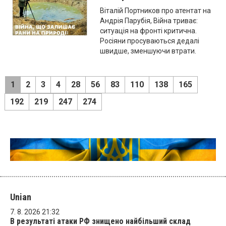
Віталій Портников про атентат на
Андрія Парубія, Війна триває:
ситуація на фронті критична.
Росіяни просуваються дедалі
швидше, зменшуючи втрати.
1
2
3
4
28
56
83
110
138
165
192
219
247
274
Unian
7. 8. 2026 21:32
В результаті атаки РФ знищено найбільший склад