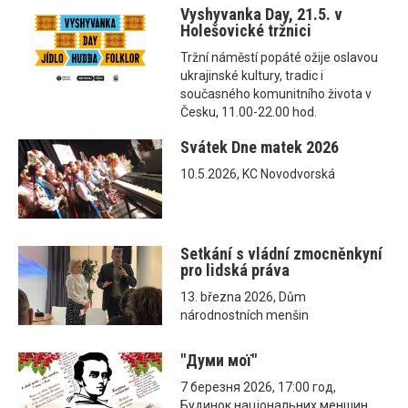
Vyshyvanka Day, 21.5. v
Holešovické tržnici
Tržní náměstí popáté ožije oslavou
ukrajinské kultury, tradic i
současného komunitního života v
Česku, 11.00-22.00 hod.
Svátek Dne matek 2026
10.5.2026, KC Novodvorská
Setkání s vládní zmocněnkyní
pro lidská práva
13. března 2026, Dům
národnostních menšin
"Думи мої"
7 березня 2026, 17:00 год,
Будинок національних меншин,