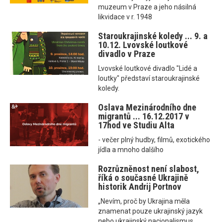
muzeum v Praze a jeho násilná
likvidace v r. 1948
Staroukrajinské koledy ... 9. a
10.12. Lvovské loutkové
divadlo v Praze
Lvovské loutkové divadlo "Lidé a
loutky" představí staroukrajinské
koledy.
Oslava Mezinárodního dne
migrantů ... 16.12.2017 v
17hod ve Studiu Alta
- večer plný hudby, filmů, exotického
jídla a mnoho dalšího
Rozrůzněnost není slabost,
říká o současné Ukrajině
historik Andrij Portnov
„Nevím, proč by Ukrajina měla
znamenat pouze ukrajinský jazyk
nebo ukrajinský nacionalismus