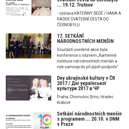
... 19.12. Trutnov
- výstava KATEŘINY ŠEDÉ / HANA A
RADEK SVATEBNÍ CESTA DO
ČERNOBYLU
17. SETKÁNÍ
NÁRODNOSTNÍCH MENŠIN
Součástí uvedené akce byla
konference s názvem „Kamenné
instituce národnostních menšin a
role samospráv při jejich podpoře“.
Dny ukrajinské kultury v ČR
2017 / Днi української
культури 2017 в ЧР
Praha, Chomutov, Brno, Hradec
Králové
Setkání národnostních menšin
s programem ... 20.10. v DNM
v Praze