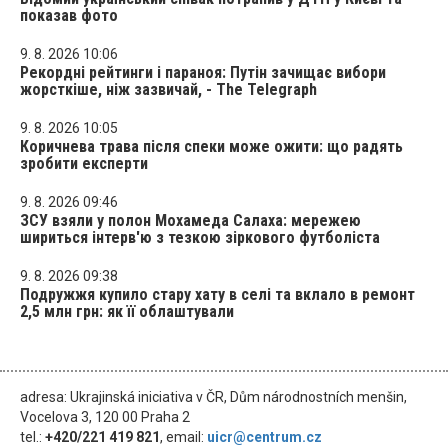
показав фото
9. 8. 2026 10:06
Рекордні рейтинги і параноя: Путін зачищає вибори
жорсткіше, ніж зазвичай, - The Telegraph
9. 8. 2026 10:05
Коричнева трава після спеки може ожити: що радять
зробити експерти
9. 8. 2026 09:46
ЗСУ взяли у полон Мохамеда Салаха: мережею
шириться інтерв'ю з тезкою зіркового футболіста
9. 8. 2026 09:38
Подружжя купило стару хату в селі та вклало в ремонт
2,5 млн грн: як її облаштували
adresa: Ukrajinská iniciativa v ČR, Dům národnostních menšin,
Vocelova 3, 120 00 Praha 2
tel.:
+420/221 419 821
, email:
uicr@centrum.cz