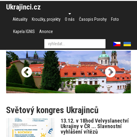
Ukrajinci.cz
Aktuality
Kroužky, projekty
O nás
Časopis Porohy
Foto
Kapela IGNIS
Anonce
Světový kongres Ukrajinců
13.12. v 18hod Velvyslanectví
Ukrajiny v ČR ... Slavnostní
vyhlášení vítězů