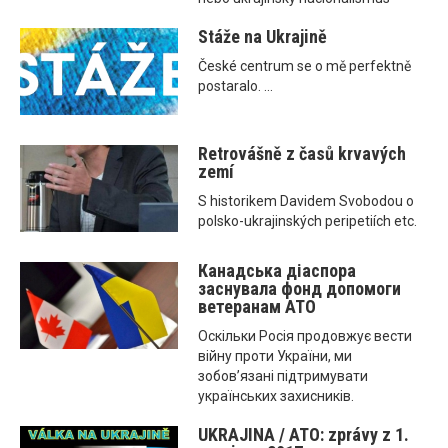
Stáže na Ukrajině
České centrum se o mě perfektně
postaralo. ...
Retrovášně z časů krvavých
zemí
S historikem Davidem Svobodou o
polsko-ukrajinských peripetiích etc.
Канадська діаспора
заснувала фонд допомоги
ветеранам ATO
Оскільки Росія продовжує вести
війну проти України, ми
зобов’язані підтримувати
українських захисників.
UKRAJINA / ATO: zprávy z 1.