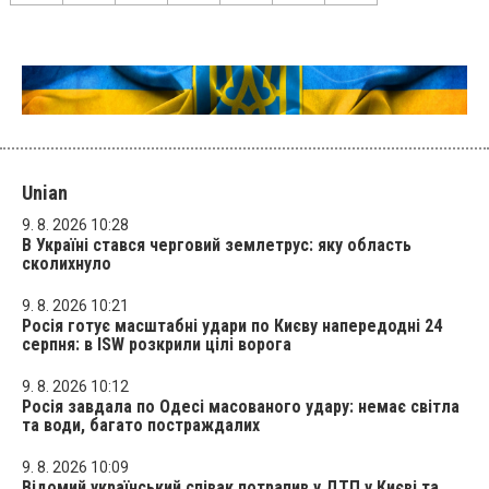
Unian
9. 8. 2026 10:28
В Україні стався черговий землетрус: яку область
сколихнуло
9. 8. 2026 10:21
Росія готує масштабні удари по Києву напередодні 24
серпня: в ISW розкрили цілі ворога
9. 8. 2026 10:12
Росія завдала по Одесі масованого удару: немає світла
та води, багато постраждалих
9. 8. 2026 10:09
Відомий український співак потрапив у ДТП у Києві та