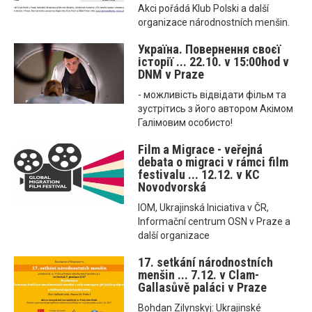
Akci pořádá Klub Polski a další
organizace národnostních menšin.
Україна. Повернення своєї
історії ... 22.10. v 15:00hod v
DNM v Praze
- можливість відвідати фільм та
зустрітись з його автором Акімом
Галімовим особисто!
Film a Migrace - veřejná
debata o migraci v rámci film
festivalu ... 12.12. v KC
Novodvorská
IOM, Ukrajinská Iniciativa v ČR,
Informační centrum OSN v Praze a
další organizace
17. setkání národnostních
menšin ... 7.12. v Clam-
Gallasůvě paláci v Praze
Bohdan Zilynskyj: Ukrajinské