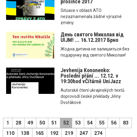
prosince 2017
Situace v oblasti ATO
nezaznamenala žádné výrazné
změny.
День святого Миколая від
UIJM! ... 16.12.2017 Брно
Жодна дитина не залишиться без
подарунку від святого Миколая!
Jevhenija Kononenko:
Poslední přání ... 12.12. v
19:30hod vČítárně UniJazz
Autorské čtení ukrajinských textů
doprovodí české překlady Jiřiny
Dvořákové.
1
28
49
50
51
52
53
54
55
56
83
110
138
165
192
219
247
274