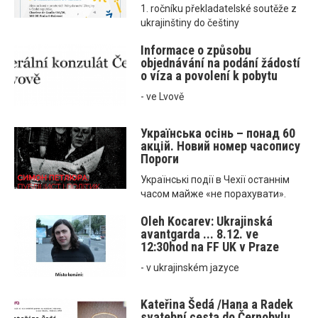
1. ročníku překladatelské soutěže z
ukrajinštiny do češtiny
Informace o způsobu
objednávání na podání žádostí
o víza a povolení k pobytu
- ve Lvově
Українська осінь – понад 60
акцій. Новий номер часопису
Пороги
Українські події в Чехії останнім
часом майже «не порахувати».
Oleh Kocarev: Ukrajinská
avantgarda ... 8.12. ve
12:30hod na FF UK v Praze
- v ukrajinském jazyce
Kateřina Šedá /Hana a Radek
svatební cesta do Černobylu