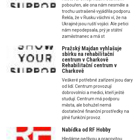
pobouřen, ale ona nám nesměle a
trochu ustrašeně vyjádřila podporu.
Řekla, že v Rusku všichni ví, že na
Ukrajině jsou ruští vojáci. Ale petici
nám nepodepsala, prý je státní
zaměstnanec a má st
Pražský Majdan vyhlašuje
sbírku na rehabilitační
centrum v Charkově
Rehabilitační centrum v
Charkově
Veškeré potřebné zařízení jsou dary
od lidí. Centrum provozují
dobrovolníci a medici, kteří ještě
studují. Centrum má podporu
města, ale bohužel nemá
dostatečné finanční prostředky na
plně funkční provoz.
Nabídka od RF Hobby
Hledáme pečlivou a pracovitou