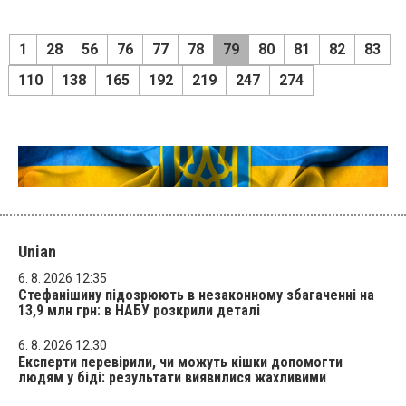
1
28
56
76
77
78
79
80
81
82
83
110
138
165
192
219
247
274
Unian
6. 8. 2026 12:35
Стефанішину підозрюють в незаконному збагаченні на
13,9 млн грн: в НАБУ розкрили деталі
6. 8. 2026 12:30
Експерти перевірили, чи можуть кішки допомогти
людям у біді: результати виявилися жахливими