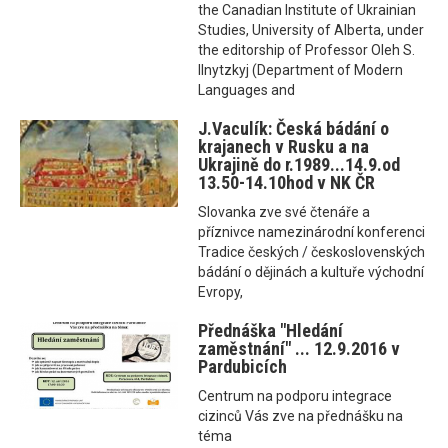
the Canadian Institute of Ukrainian
Studies, University of Alberta, under
the editorship of Professor Oleh S.
Ilnytzkyj (Department of Modern
Languages and
J.Vaculík: Česká bádání o
krajanech v Rusku a na
Ukrajině do r.1989...14.9.od
13.50-14.10hod v NK ČR
Slovanka zve své čtenáře a
příznivce namezinárodní konferenci
Tradice českých / československých
bádání o dějinách a kultuře východní
Evropy,
Přednáška "Hledání
zaměstnání" ... 12.9.2016 v
Pardubicích
Centrum na podporu integrace
cizinců Vás zve na přednášku na
téma