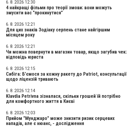
6. 8. 2026 12:30
4 найкращі фільми про теорії змови: вони можуть
змусити вас "прокинутися"
6. 8. 2026 12:21
Для цих знаків Зодіаку серпень стане найгіршим
місяцем року
6. 8. 2026 12:21
Чи можна повернути в магазин товар, якщо загубив чек:
відповідь юриста
6. 8. 2026 12:15
Сибіга: Б’ємося за кожну ракету до Patriot, консультації
щодо ліцензій тривають
6. 8. 2026 12:14
Klavdia Petrivna зізналася, скільки грошей їй потрібно
для комфортного життя в Києві
6. 8. 2026 12:03
Прийом "Мунджаро" може знизити ризик серцевих
нападів, але є нюанс, - дослідження