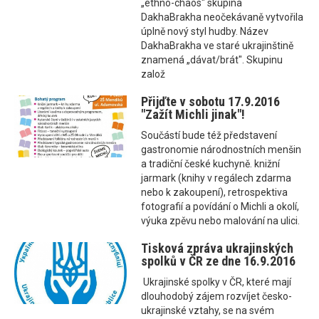
„ethno-chaos" skupina
DakhaBrakha neočekávaně vytvořila
úplně nový styl hudby. Název
DakhaBrakha ve staré ukrajinštině
znamená „dávat/brát". Skupinu
založ
Přijďte v sobotu 17.9.2016
"Zažít Michli jinak"!
Součástí bude též představení
gastronomie národnostních menšin
a tradiční české kuchyně. knižní
jarmark (knihy v regálech zdarma
nebo k zakoupení), retrospektiva
fotografií a povídání o Michli a okolí,
výuka zpěvu nebo malování na ulici.
Tisková zpráva ukrajinských
spolků v ČR ze dne 16.9.2016
Ukrajinské spolky v ČR, které mají
dlouhodobý zájem rozvíjet česko-
ukrajinské vztahy, se na svém