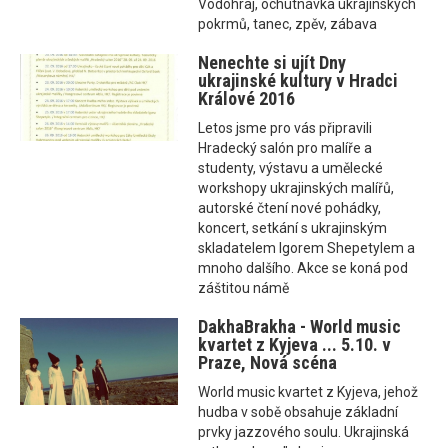
Vodohraj, ochutnávka ukrajinských
pokrmů, tanec, zpěv, zábava
Nenechte si ujít Dny
ukrajinské kultury v Hradci
Králové 2016
Letos jsme pro vás připravili
Hradecký salón pro malíře a
studenty, výstavu a umělecké
workshopy ukrajinských malířů,
autorské čtení nové pohádky,
koncert, setkání s ukrajinským
skladatelem Igorem Shepetylem a
mnoho dalšího. Akce se koná pod
záštitou námě
DakhaBrakha - World music
kvartet z Kyjeva ... 5.10. v
Praze, Nová scéna
World music kvartet z Kyjeva, jehož
hudba v sobě obsahuje základní
prvky jazzového soulu. Ukrajinská