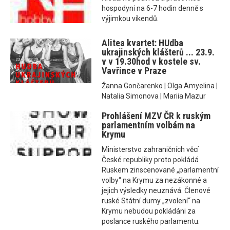
hospodyni na 6-7 hodin denně s
výjimkou víkendů.
Alitea kvartet: HUdba
ukrajinských klášterů ... 23.9.
v v 19.30hod v kostele sv.
Vavřince v Praze
Žanna Gončarenko | Olga Amyelina |
Natalia Simonova | Mariia Mazur
Prohlášení MZV ČR k ruským
parlamentním volbám na
Krymu
Ministerstvo zahraničních věcí
České republiky proto pokládá
Ruskem zinscenované „parlamentní
volby“ na Krymu za nezákonné a
jejich výsledky neuznává. Členové
ruské Státní dumy „zvolení“ na
Krymu nebudou pokládáni za
poslance ruského parlamentu.