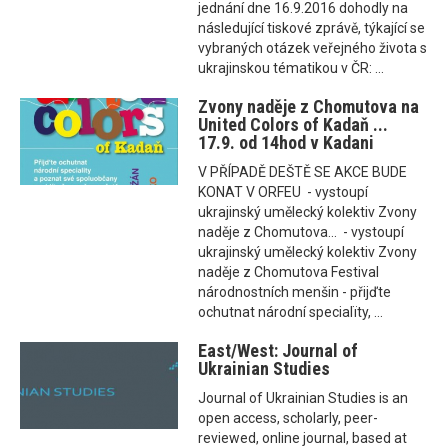
jednání dne 16.9.2016 dohodly na
následující tiskové zprávě, týkající se
vybraných otázek veřejného života s
ukrajinskou tématikou v ČR: ...
Zvony naděje z Chomutova na
United Colors of Kadaň ...
17.9. od 14hod v Kadani
V PŘÍPADĚ DEŠTĚ SE AKCE BUDE
KONAT V ORFEU - vystoupí
ukrajinský umělecký kolektiv Zvony
naděje z Chomutova... - vystoupí
ukrajinský umělecký kolektiv Zvony
naděje z Chomutova Festival
národnostních menšin - přijďte
ochutnat národní specialïty, ...
East/West: Journal of
Ukrainian Studies
Journal of Ukrainian Studies is an
open access, scholarly, peer-
reviewed, online journal, based at