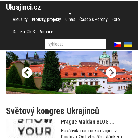
Ukrajinci.cz
Aktuality
Kroužky, projekty
O nás
Časopis Porohy
Foto
Kapela IGNIS
Anonce
Světový kongres Ukrajinců
Prague Maidan BLOG ...
Navštívila nás ruská dvojice z
Rostova. On byl naším stánkem