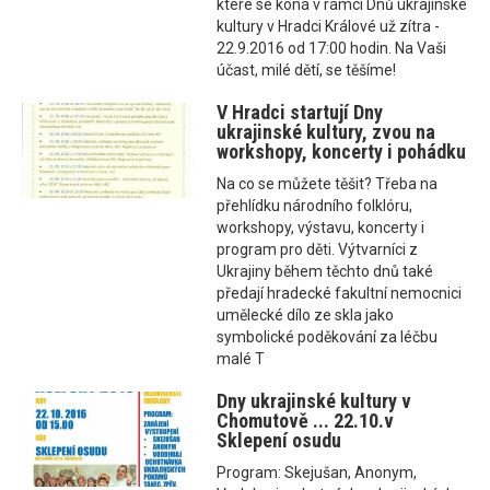
které se koná v rámci Dnů ukrajinské
kultury v Hradci Králové už zítra -
22.9.2016 od 17:00 hodin. Na Vaši
účast, milé dětí, se těšíme!
V Hradci startují Dny
ukrajinské kultury, zvou na
workshopy, koncerty i pohádku
Na co se můžete těšit? Třeba na
přehlídku národního folklóru,
workshopy, výstavu, koncerty i
program pro děti. Výtvarníci z
Ukrajiny během těchto dnů také
předají hradecké fakultní nemocnici
umělecké dílo ze skla jako
symbolické poděkování za léčbu
malé T
Dny ukrajinské kultury v
Chomutově ... 22.10.v
Sklepení osudu
Program: Skejušan, Anonym,