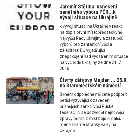
Jaromír Štětina: usnesení
senátního výboru PČR...k
vývoji situace na Ukrajině
k vývoji situaci na Ukrajině v reakci
na dopis první místopředsedkyně
Nejvyšší Rady Ukrajiny a zástupců
výborů pro zahraniční věci a
záležitosti EU vyjadřující
znepokojení nad vyostřením situace
na východě Ukrajiny ze dne 21. 7.
2016
Čtvrtý zářijový Majdan ... 25.9.
na Staroměstském náměstí
Během odpoledne můžete podpořit
petici vyzývající k zavedení
přísnějších sankcí vůči Ruské
federaci, či se dozvědět nejnovější
zprávy přímo z míst bojů či další,
méně známé stránky války na
Ukrajině.