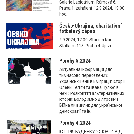
Galerie Lapidárium, Rámová 6,
Praha 1, zahájení: 12.9.2024, 19.00
hod.
Česko-Ukrajina, charitativní
fotbalový zápas
9.9.2024, 17.00, Stadion Nad
Statkem 118, Praha 4-Újezd
Porohy 5.2024
Актуальна інформація для
тимчасово переселених;
Українські Генії в Еміграції: Історії
Олени Теліги та Івана Пулюя в
Чехії; Розкриття альтернативних
історій: Володимир В’ятрович:
Війна як виклик для української
демократії та ін.
Porohy 4.2024
ІСТОРІЯ БУДИНКУ "СЛОВО": ВІД