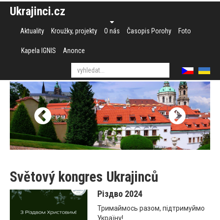
Ukrajinci.cz
Aktuality
Kroužky, projekty
O nás
Časopis Porohy
Foto
Kapela IGNIS
Anonce
Světový kongres Ukrajinců
Різдво 2024
Тримаймось разом, підтримуймо
Україну!