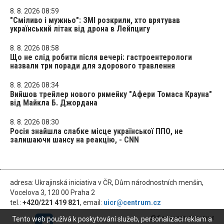
8. 8. 2026 08:59
"Сміливо і мужньо": ЗМІ розкрили, хто врятував
український літак від дрона в Лейпцигу
8. 8. 2026 08:58
Що не слід робити після вечері: гастроентерологи
назвали три поради для здорового травлення
8. 8. 2026 08:34
Вийшов трейлер нового римейку "Афери Томаса Крауна"
від Майкла Б. Джордана
8. 8. 2026 08:30
Росія знайшла слабке місце української ППО, не
залишаючи шансу на реакцію, - CNN
adresa: Ukrajinská iniciativa v ČR, Dům národnostních menšin,
Vocelova 3, 120 00 Praha 2
tel.:
+420/221 419 821
, email:
uicr@centrum.cz
Tento web používá k poskytování služeb, personalizaci reklam a