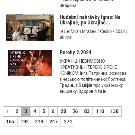
Зварича.
Hudební nahrávky Ignis: Na
Ukrajině, po Ukrajině...
režie: Milan Mrázek / Česko / 2024 /
80 min.
Porohy 2.2024
УКРАЇНЦІ НЕВИМОВНО
КРЕАТИВНІ, ІНТЕРВ’Ю З РЕНЕ
КОЧІКОМ; Інга Петричка: розмова
з чеською політикинею: Політика;
Традиції: 5 міфів про українську
вишивку; Здоров'я та ін.
1
2
3
4
5
6
28
56
83
110
138
165
192
219
247
274