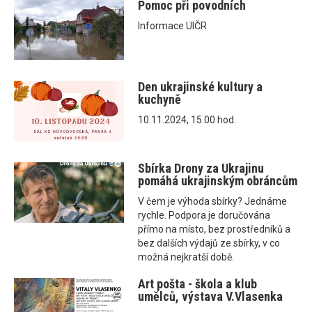
Pomoc při povodních
Informace UIČR
Den ukrajinské kultury a
kuchyně
10.11.2024, 15.00 hod.
Sbírka Drony za Ukrajinu
pomáhá ukrajinským obráncům
V čem je výhoda sbírky? Jednáme
rychle. Podpora je doručována
přímo na místo, bez prostředníků a
bez dalších výdajů ze sbírky, v co
možná nejkratší době.
Art pošta - škola a klub
umělců, výstava V.Vlasenka