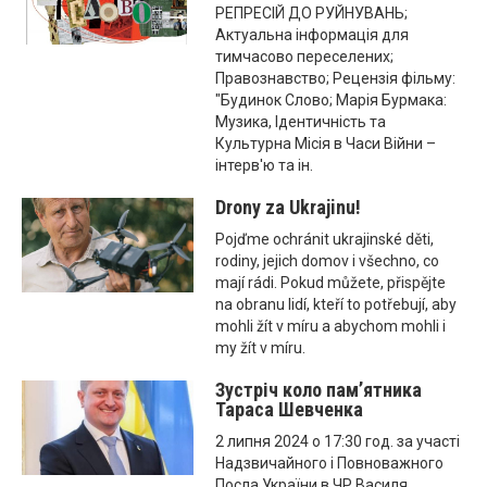
РЕПРЕСІЙ ДО РУЙНУВАНЬ;
Актуальна інформація для
тимчасово переселених;
Правознавство; Рецензія фільму:
"Будинок Слово; Марія Бурмака:
Музика, Ідентичність та
Культурна Місія в Часи Війни –
інтерв'ю та ін.
Drony za Ukrajinu!
Pojďme ochránit ukrajinské děti,
rodiny, jejich domov i všechno, co
mají rádi. Pokud můžete, přispějte
na obranu lidí, kteří to potřebují, aby
mohli žít v míru a abychom mohli i
my žít v míru.
Зустріч коло пам’ятника
Тараса Шевченка
2 липня 2024 о 17:30 год. за участі
Надзвичайного і Повноважного
Посла України в ЧР Василя