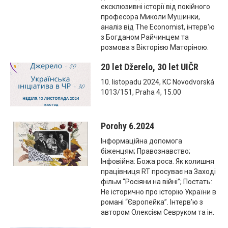
ексклюзивні історії від покійного
професора Миколи Мушинки,
аналіз від The Economist, інтерв'ю
з Богданом Райчинцем та
розмова з Вікторією Маторіною.
20 let Džerelo, 30 let UIČR
10. listopadu 2024, KC Novodvorská
1013/151, Praha 4, 15.00
Porohy 6.2024
Інформаційна допомога
біженцям; Правознавство;
Інфовійна: Божа роса. Як колишня
працівниця RT просуває на Заході
фільм “Росіяни на війні”; Постать:
Не історично про історію України в
романі “Європейка”. Інтерв’ю з
автором Олексієм Севруком та ін.