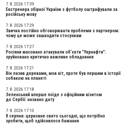
7. 8. 2026 17:39
Екстренера збірної України з футболу оштрафували за
російську мову
7. 8. 2026 17:29
Звичка постійно обговорювати проблеми з партнером:
чому це може зашкодити стосункам
7. 8. 2026 17:27
Росіяни масовано атакували обʼєкти "Укрнафти":
зруйновано критично важливе обладнання
7. 8. 2026 17:21
Він лазив деревами, мов кіт, проте був першим в історії
собакою на планеті
7. 8. 2026 17:18
Зеленський вперше поїде з офіційним візитом
до Сербії: названо дату
7. 8. 2026 17:10
8 серпня: церковне свято сьогодні, що потрібно
зробити, щоб здійснилося бажання