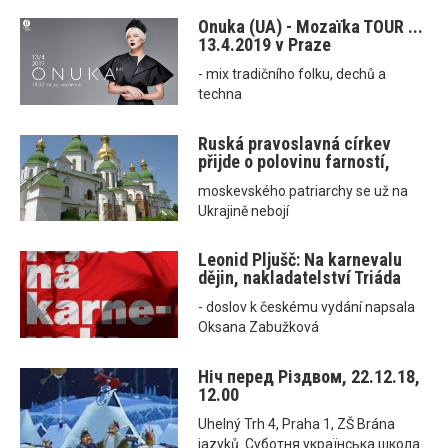
Onuka (UA) - Mozaїka TOUR ...
13.4.2019 v Praze
- mix tradičního folku, dechů a
techna
Ruská pravoslavná církev
přijde o polovinu farností,
moskevského patriarchy se už na
Ukrajině nebojí
Leonid Pljušč: Na karnevalu
dějin, nakladatelství Triáda
- doslov k českému vydání napsala
Oksana Zabužková
Ніч перед Різдвом, 22.12.18,
12.00
Uhelný Trh 4, Praha 1, ZŠ Brána
jazyků. Суботня українська школа