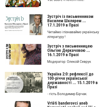
Зустріч із письменником
Василем Шклярем ...
17.1.2019 в Празі
Читаймо і пізнаваймо українську
літературу !
Зустріч з письменницею
Ольгою Деркачовою ...
16.1.2019 в Празі
Модератор: Олексій Севрук
Україна 2:0: рефлексії до
100-річчя української
державності ... 15.1.2019 в
Празі
- гість Володимир Бірчак.
Vrtěti banderovci aneb