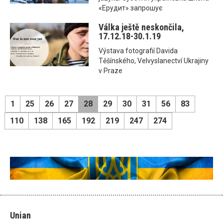
«Ерудит» запрошує
Válka ještě neskončila,
17.12.18-30.1.19
Výstava fotografií Davida
Těšínského, Velvyslanectví Ukrajiny
v Praze
1
25
26
27
28
29
30
31
56
83
110
138
165
192
219
247
274
Unian