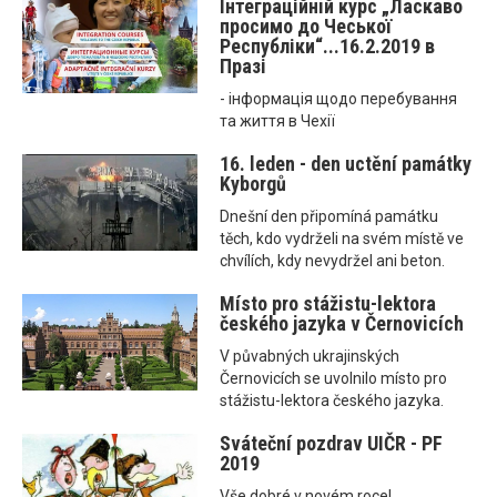
Інтеграційнiй курс „Ласкаво
просимо до Чеської
Республіки“...16.2.2019 в
Празі
- інформація щодо перебування
та життя в Чехії
16. leden - den uctění památky
Kyborgů
Dnešní den připomíná památku
těch, kdo vydrželi na svém místě ve
chvílích, kdy nevydržel ani beton.
Místo pro stážistu-lektora
českého jazyka v Černovicích
V půvabných ukrajinských
Černovicích se uvolnilo místo pro
stážistu-lektora českého jazyka.
Sváteční pozdrav UIČR - PF
2019
Vše dobré v novém roce!