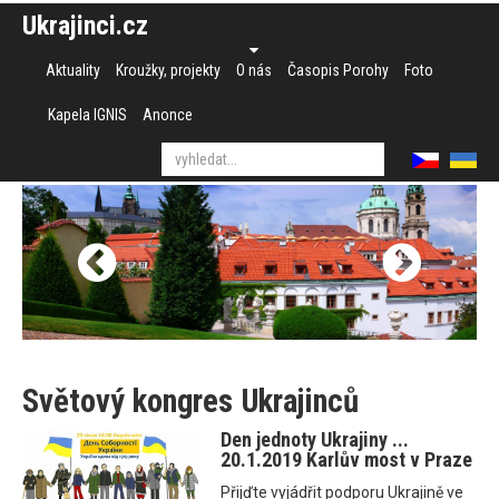
Ukrajinci.cz
Aktuality
Kroužky, projekty
O nás
Časopis Porohy
Foto
Kapela IGNIS
Anonce
Světový kongres Ukrajinců
Den jednoty Ukrajiny ...
20.1.2019 Karlův most v Praze
Přijďte vyjádřit podporu Ukrajině ve