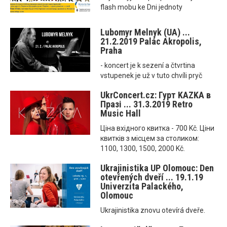
flash mobu ke Dni jednoty
Lubomyr Melnyk (UA) ...
21.2.2019 Palác Akropolis,
Praha
- koncert je k sezení a čtvrtina
vstupenek je už v tuto chvíli pryč
UkrConcert.cz: Гурт KAZKA в
Празі ... 31.3.2019 Retro
Music Hall
Ціна вхідного квитка - 700 Kč. Ціни
квитків з місцем за столиком:
1100, 1300, 1500, 2000 Kč.
Ukrajinistika UP Olomouc: Den
otevřených dveří ... 19.1.19
Univerzita Palackého,
Olomouc
Ukrajinistika znovu otevírá dveře.