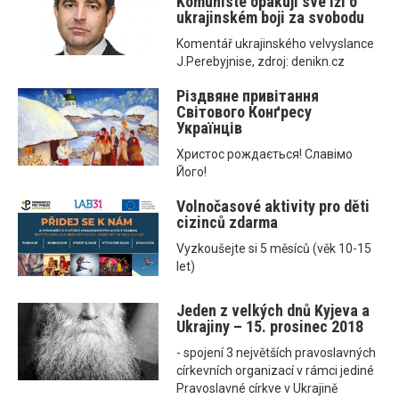
Komunisté opakují své lži o
ukrajinském boji za svobodu
Komentář ukrajinského velvyslance
J.Perebyjnise, zdroj: denikn.cz
Різдвяне привітання
Світового Конґресу
Українців
Христос рождається! Славімо
Його!
Volnočasové aktivity pro děti
cizinců zdarma
Vyzkoušejte si 5 měsíců (věk 10-15
let)
Jeden z velkých dnů Kyjeva a
Ukrajiny – 15. prosinec 2018
- spojení 3 největších pravoslavných
církevních organizací v rámci jediné
Pravoslavné církve v Ukrajině