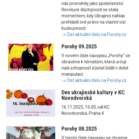
nás proměnily jako společenství.
Revoluce důstojnosti se stala
momentem, kdy Ukrajinci nahlas
prohlásili své právo na vlastní vizi
budoucnosti.
→ Číst aktuální číslo na Porohy.cz
Porohy 09.2025
V novém čísle časopisu „Porohy“ se
obracíme k tématům, která určují
naši schopnost zůstat bdělí v době
manipulací.
→ Číst aktuální číslo na Porohy.cz
Den ukrajinské kultury v KC
Novodvorská
16.11.2025, 15:00, sál KC
Novodvorská, Praha 4
Porohy 08.2025
V tomto čísle časopisu se chceme