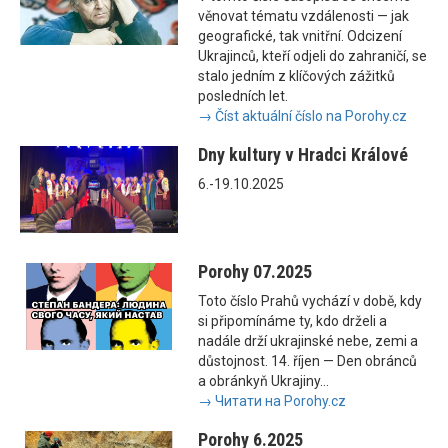
věnovat tématu vzdálenosti — jak
geografické, tak vnitřní. Odcizení
Ukrajinců, kteří odjeli do zahraničí, se
stalo jedním z klíčových zážitků
posledních let.
→ Číst aktuální číslo na Porohy.cz
Dny kultury v Hradci Králové
6.-19.10.2025
Porohy 07.2025
Toto číslo Prahů vychází v době, kdy
si připomínáme ty, kdo drželi a
nadále drží ukrajinské nebe, zemi a
důstojnost. 14. říjen — Den obránců
a obránkyň Ukrajiny...
→ Читати на Porohy.cz
Porohy 6.2025