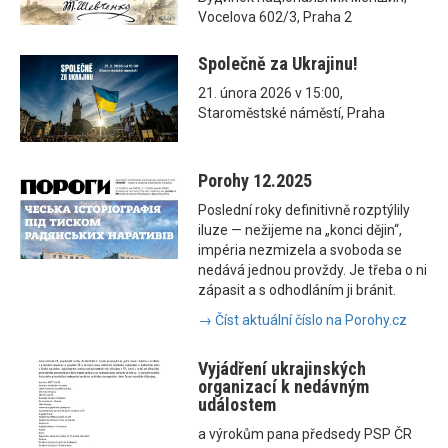
Vocelova 602/3, Praha 2
Společně za Ukrajinu!
21. února 2026 v 15:00,
Staroměstské náměstí, Praha
Porohy 12.2025
Poslední roky definitivně rozptýlily
iluze — nežijeme na „konci dějin“,
impéria nezmizela a svoboda se
nedává jednou provždy. Je třeba o ni
zápasit a s odhodláním ji bránit.
→ Číst aktuální číslo na Porohy.cz
Vyjádření ukrajinských
organizací k nedávným
událostem
a výrokům pana předsedy PSP ČR