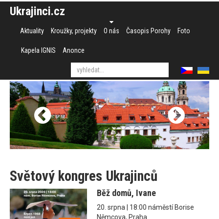
Ukrajinci.cz
Aktuality
Kroužky, projekty
O nás
Časopis Porohy
Foto
Kapela IGNIS
Anonce
Světový kongres Ukrajinců
Běž domů, Ivane
20. srpna | 18:00 náměstí Borise
Němcova, Praha