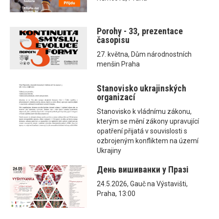
Porohy - 33, prezentace
časopisu
27. května, Dům národnostních
menšin Praha
Stanovisko ukrajinských
organizací
Stanovisko k vládnímu zákonu,
kterým se mění zákony upravující
opatření přijatá v souvislosti s
ozbrojeným konfliktem na území
Ukrajiny
День вишиванки у Празі
24.5.2026, Gauč na Výstavišti,
Praha, 13:00