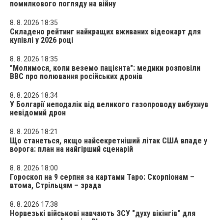
помилкового погляду на війну
8. 8. 2026 18:35
Складено рейтинг найкращих вживаних відеокарт для
купівлі у 2026 році
8. 8. 2026 18:35
"Молимося, коли веземо пацієнта": медики розповіли
BBC про полювання російських дронів
8. 8. 2026 18:34
У Болгарії неподалік від великого газопроводу вибухнув
невідомий дрон
8. 8. 2026 18:21
Що станеться, якщо найсекретніший літак США впаде у
ворога: план на найгірший сценарій
8. 8. 2026 18:00
Гороскоп на 9 серпня за картами Таро: Скорпіонам –
втома, Стрільцям – зрада
8. 8. 2026 17:38
Норвезькі військові навчають ЗСУ "духу вікінгів" для