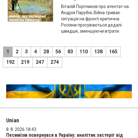
Віталій Портников про атентат на
Андрія Парубія, Війна триває:
ситуація на фронті критична.
Росіяни просуваються дедалі
швидше, зменшуючи втрати.
1
2
3
4
28
56
83
110
138
165
192
219
247
274
Unian
8. 8. 2026 18:43
Песимізм повернувся в Україну: аналітик застеріг від