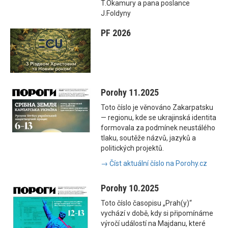
T.Okamury a pana poslance
J.Foldyny
PF 2026
Porohy 11.2025
Toto číslo je věnováno Zakarpatsku
— regionu, kde se ukrajinská identita
formovala za podmínek neustálého
tlaku, soutěže názvů, jazyků a
politických projektů.
→ Číst aktuální číslo na Porohy.cz
Porohy 10.2025
Toto číslo časopisu „Prah(y)“
vychází v době, kdy si připomínáme
výročí událostí na Majdanu, které