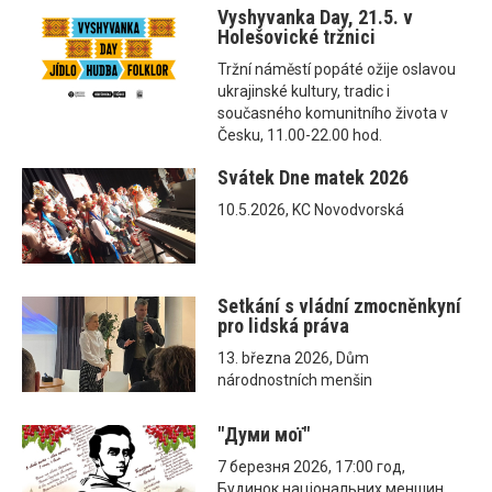
Vyshyvanka Day, 21.5. v
Holešovické tržnici
Tržní náměstí popáté ožije oslavou
ukrajinské kultury, tradic i
současného komunitního života v
Česku, 11.00-22.00 hod.
Svátek Dne matek 2026
10.5.2026, KC Novodvorská
Setkání s vládní zmocněnkyní
pro lidská práva
13. března 2026, Dům
národnostních menšin
"Думи мої"
7 березня 2026, 17:00 год,
Будинок національних меншин,