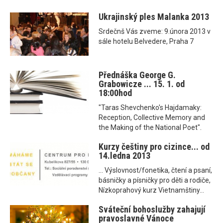
Ukrajinský ples Malanka 2013
Srdečnš Vás zveme: 9.února 2013 v
sále hotelu Belvedere, Praha 7
Přednáška George G.
Grabowicze ... 15. 1. od
18:00hod
"Taras Shevchenko's Hajdamaky:
Reception, Collective Memory and
the Making of the National Poet".
Kurzy češtiny pro cizince... od
14.ledna 2013
... Výslovnost/fonetika, čtení a psaní,
básničky a písničky pro děti a rodiče,
Nízkoprahový kurz Vietnamštiny...
Sváteční bohoslužby zahajují
pravoslavné Vánoce