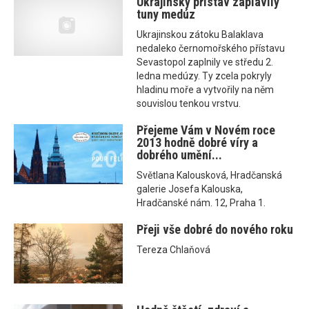
Ukrajinský přístav zaplavily
tuny medúz
Ukrajinskou zátoku Balaklava
nedaleko černomořského přístavu
Sevastopol zaplnily ve středu 2.
ledna medúzy. Ty zcela pokryly
hladinu moře a vytvořily na něm
souvislou tenkou vrstvu.
Přejeme Vám v Novém roce
2013 hodně dobré víry a
dobrého umění...
Světlana Kalousková, Hradčanská
galerie Josefa Kalouska,
Hradčanské nám. 12, Praha 1.
Přeji vše dobré do nového roku
Tereza Chlaňová