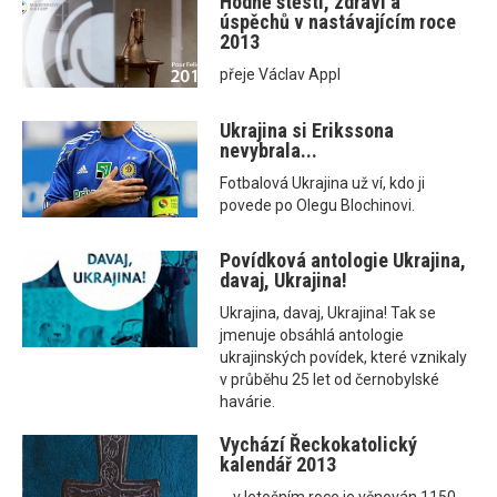
Hodně štěstí, zdraví a
úspěchů v nastávajícím roce
2013
přeje Václav Appl
Ukrajina si Erikssona
nevybrala...
Fotbalová Ukrajina už ví, kdo ji
povede po Olegu Blochinovi.
Povídková antologie Ukrajina,
davaj, Ukrajina!
Ukrajina, davaj, Ukrajina! Tak se
jmenuje obsáhlá antologie
ukrajinských povídek, které vznikaly
v průběhu 25 let od černobylské
havárie.
Vychází Řeckokatolický
kalendář 2013