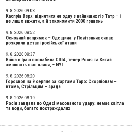
9. 8. 2026 09:03
Каспрів Верх: піднятися на одну з найвищих гір Татр – і
не лише вижити, а й зекономити 2000 гривень
9. 8. 2026 08:52
Основний напрямок – Одещина: у Повітряних силах
розкрили деталі російської атаки
9. 8. 2026 08:37
Війна в Ірані послабила США, тепер Росія та Китай
змінюють свої плани, – NYT
9. 8. 2026 08:20
Гороскоп на 9 серпня за картами Таро: Скорпіонам –
втома, Стрільцям – зрада
9. 8. 2026 08:19
Росія завдала по Одесі масованого удару: немає світла
та води, багато постраждалих