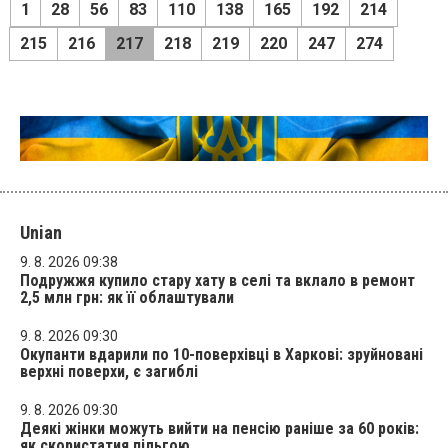
1
28
56
83
110
138
165
192
214
215
216
217
218
219
220
247
274
Unian
9. 8. 2026 09:38
Подружжя купило стару хату в селі та вклало в ремонт
2,5 млн грн: як її облаштували
9. 8. 2026 09:30
Окупанти вдарили по 10-поверхівці в Харкові: зруйновані
верхні поверхи, є загиблі
9. 8. 2026 09:30
Деякі жінки можуть вийти на пенсію раніше за 60 років:
як скористатия пільгою