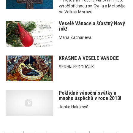
... v letošním roce je věnován 1150.
výročí příchodu sv. Cyrila a Metoděje
na Velkou Moravu.
Veselé Vánoce a šťastný Nový
rok!
Maria Zacharieva
KRASNE A VESELE VANOCE
SERHIJ FEDORČUK
Poklidné vánoční svátky a
mnoho úspěchů v roce 2013!
Janka Haluková