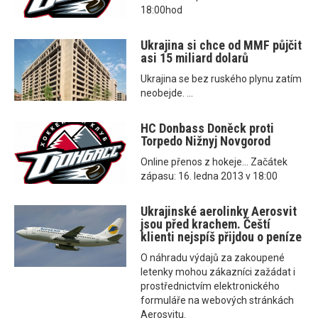
18:00hod
Ukrajina si chce od MMF půjčit
asi 15 miliard dolarů
Ukrajina se bez ruského plynu zatím
neobejde. ...
HC Donbass Doněck proti
Torpedo Nižnyj Novgorod
Online přenos z hokeje... Začátek
zápasu: 16. ledna 2013 v 18:00
Ukrajinské aerolinky Aerosvit
jsou před krachem. Čeští
klienti nejspíš přijdou o peníze
O náhradu výdajů za zakoupené
letenky mohou zákazníci zažádat i
prostřednictvím elektronického
formuláře na webových stránkách
Aerosvitu.