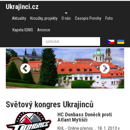
Ukrajinci.cz
Aktuality
Kroužky, projekty
O nás
Časopis Porohy
Foto
Kapela IGNIS
Anonce
Světový kongres Ukrajinců
HC Donbass Doněck proti
Atlant Mytišči
KHL - Online přenos ... 18. 1. 2013 v