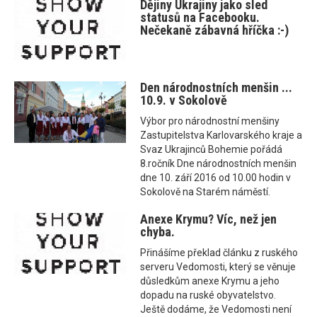
Dějiny Ukrajiny jako sled
statusů na Facebooku.
Nečekaně zábavná hříčka :-)
Den národnostních menšin ...
10.9. v Sokolově
Výbor pro národnostní menšiny
Zastupitelstva Karlovarského kraje a
Svaz Ukrajinců Bohemie pořádá
8.ročník Dne národnostních menšin
dne 10. září 2016 od 10.00 hodin v
Sokolově na Starém náměstí.
Anexe Krymu? Víc, než jen
chyba.
Přinášíme překlad článku z ruského
serveru Vedomosti, který se věnuje
důsledkům anexe Krymu a jeho
dopadu na ruské obyvatelstvo.
Ještě dodáme, že Vedomosti není