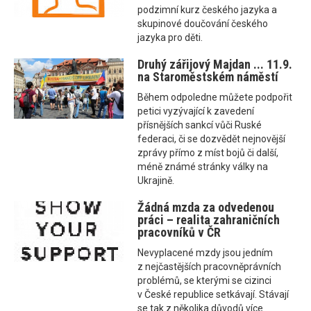
podzimní kurz českého jazyka a
skupinové doučování českého
jazyka pro děti.
Druhý zářijový Majdan ... 11.9.
na Staroměstském náměstí
Během odpoledne můžete podpořit
petici vyzývající k zavedení
přísnějších sankcí vůči Ruské
federaci, či se dozvědět nejnovější
zprávy přímo z míst bojů či další,
méně známé stránky války na
Ukrajině.
Žádná mzda za odvedenou
práci – realita zahraničních
pracovníků v ČR
Nevyplacené mzdy jsou jedním
z nejčastějších pracovněprávních
problémů, se kterými se cizinci
v České republice setkávají. Stávají
se tak z několika důvodů více