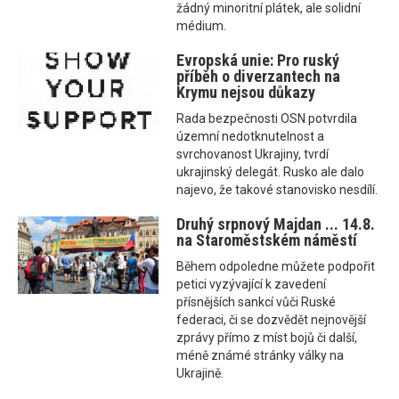
žádný minoritní plátek, ale solidní
médium.
Evropská unie: Pro ruský
příběh o diverzantech na
Krymu nejsou důkazy
Rada bezpečnosti OSN potvrdila
územní nedotknutelnost a
svrchovanost Ukrajiny, tvrdí
ukrajinský delegát. Rusko ale dalo
najevo, že takové stanovisko nesdílí.
Druhý srpnový Majdan ... 14.8.
na Staroměstském náměstí
Během odpoledne můžete podpořit
petici vyzývající k zavedení
přísnějších sankcí vůči Ruské
federaci, či se dozvědět nejnovější
zprávy přímo z míst bojů či další,
méně známé stránky války na
Ukrajině.