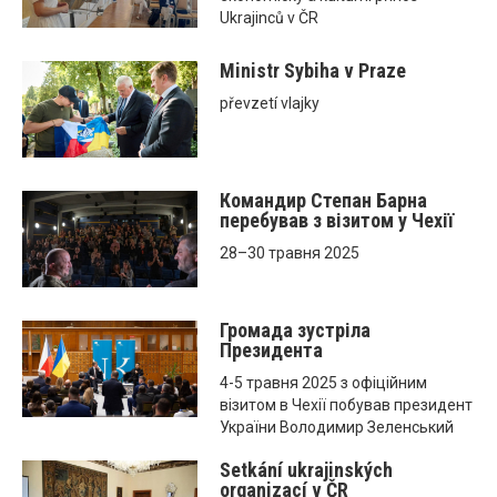
Ukrajinců v ČR
Ministr Sybiha v Praze
převzetí vlajky
Командир Степан Барна
перебував з візитом у Чехії
28–30 травня 2025
Громада зустріла
Президента
4-5 травня 2025 з офіційним
візитом в Чехії побував президент
України Володимир Зеленський
Setkání ukrajinských
organizací v ČR