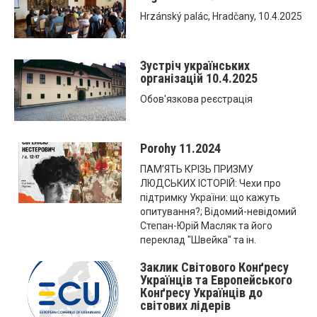
Hrzánský palác, Hradčany, 10.4.2025
Зустріч українських
організацій 10.4.2025
Обов'язкова реєстрація
Porohy 11.2024
ПАМ’ЯТЬ КРІЗЬ ПРИЗМУ
ЛЮДСЬКИХ ІСТОРІЙ: Чехи про
підтримку України: що кажуть
опитування?; Відомий-невідомий
Степан-Юрій Масляк та його
переклад "Швейка" та ін.
Заклик Світового Конґресу
Українців та Eвропейського
Конґресу Українців до
світових лідерів