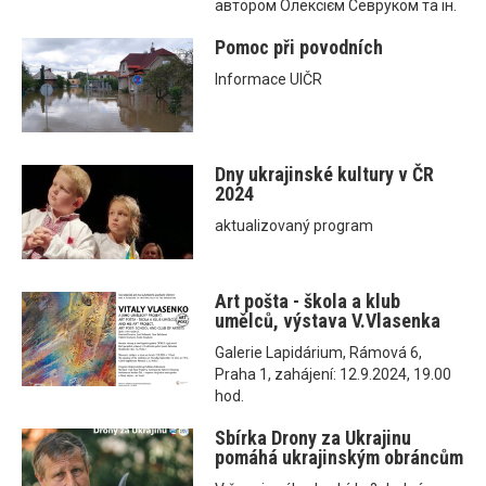
автором Олексієм Севруком та ін.
Pomoc při povodních
Informace UIČR
Dny ukrajinské kultury v ČR
2024
aktualizovaný program
Art pošta - škola a klub
umělců, výstava V.Vlasenka
Galerie Lapidárium, Rámová 6,
Praha 1, zahájení: 12.9.2024, 19.00
hod.
Sbírka Drony za Ukrajinu
pomáhá ukrajinským obráncům