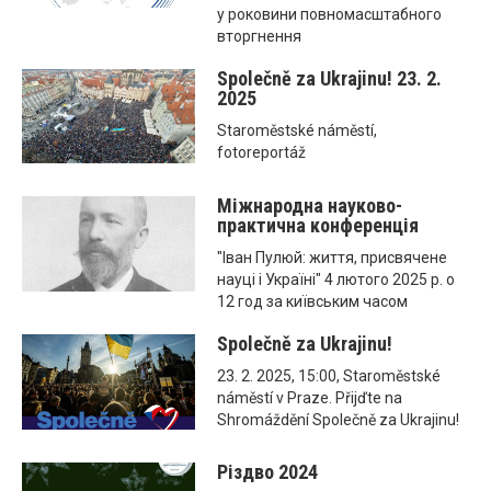
у роковини повномасштабного
вторгнення
Společně za Ukrajinu! 23. 2.
2025
Staroměstské náměstí,
fotoreportáž
Міжнародна науково-
практична конференція
"Іван Пулюй: життя, присвячене
науці і Україні" 4 лютого 2025 р. о
12 год за київським часом
Společně za Ukrajinu!
23. 2. 2025, 15:00, Staroměstské
náměstí v Praze. Přijďte na
Shromáždění Společně za Ukrajinu!
Різдво 2024