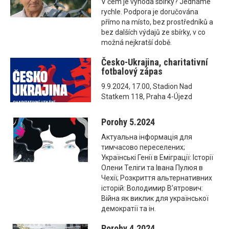
V čem je výhoda sbírky? Jednáme
rychle. Podpora je doručována
přímo na místo, bez prostředníků a
bez dalších výdajů ze sbírky, v co
možná nejkratší době.
Česko-Ukrajina, charitativní
fotbalový zápas
9.9.2024, 17.00, Stadion Nad
Statkem 118, Praha 4-Újezd
Porohy 5.2024
Актуальна інформація для
тимчасово переселених;
Українські Генії в Еміграції: Історії
Олени Теліги та Івана Пулюя в
Чехії; Розкриття альтернативних
історій: Володимир В’ятрович:
Війна як виклик для української
демократії та ін.
Porohy 4.2024