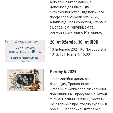
актуальна інформаційна
допомога для біженців,
ексклюзивні історії від покійного
професора Миколи Мушинки,
аналіз від The Economist, інтерв'ю
з Богданом Райчинцем та
розмова з Вікторією Маторіною.
20 let Džerelo, 30 let UIČR
10. listopadu 2024, KC Novodvorská
1013/151, Praha 4, 15.00
Porohy 6.2024
Інформаційна допомога
біженцям; Правознавство;
Інфовійна: Божа роса. Як колишня
працівниця RT просуває на Заході
фільм “Росіяни на війні”; Постать:
Не історично про історію України в
романі “Європейка”. Інтерв’ю з