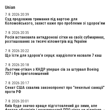
Unian
7. 8. 2026 20:39
Суд продовжив тримання під вартою для
Коломойського, захист каже про проблеми зі здоров'ям
7. 8. 2026 20:35
Росія встановила антидронові сітки на своїх субмаринах,
розташованих за тисячі кілометрів від України
7. 8. 2026 20:22
Що їсти для здоров’я серця: кардіологи назвали 7 каш
7. 8. 2026 20:18
Льотчик-утікач з КНДР уперше сів за штурвал Boeing
737 і був приголомшений
7. 8. 2026 20:17
Сенат США схвалив законопроект про "пекельні санкції"
проти РФ
7. 8. 2026 20:01
Київ буде значно краще підготовлений до зими, але
фактор обстрілів і можливостей ППО ніхто не відміняв, -