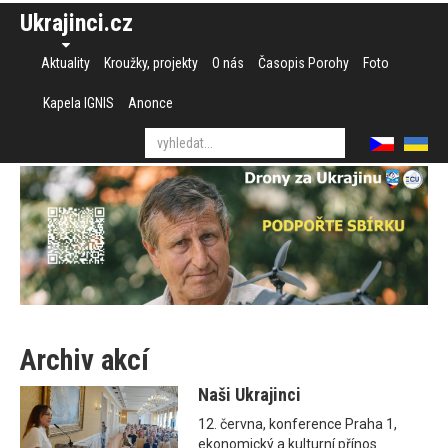
Ukrajinci.cz
Aktuality
Kroužky, projekty
O nás
Časopis Porohy
Foto
Kapela IGNIS
Anonce
Archiv akcí
Naši Ukrajinci
12. června, konference Praha 1,
ekonomický a kulturní přínos