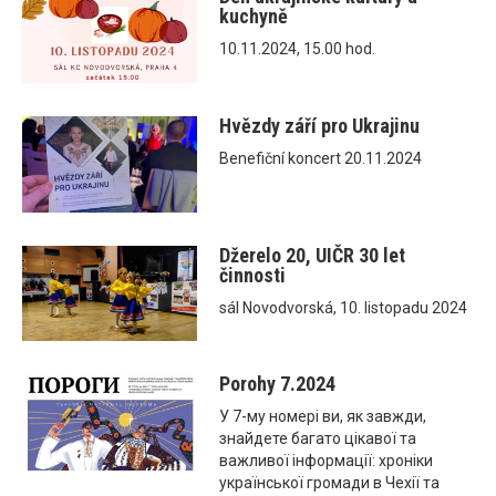
kuchyně
10.11.2024, 15.00 hod.
Hvězdy září pro Ukrajinu
Benefiční koncert 20.11.2024
Džerelo 20, UIČR 30 let
činnosti
sál Novodvorská, 10. listopadu 2024
Porohy 7.2024
У 7-му номері ви, як завжди,
знайдете багато цікавої та
важливої інформації: хроніки
української громади в Чехії та