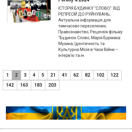
ІСТОРІЯ БУДИНКУ "СЛОВО": ВІД
РЕПРЕСІЙ ДО РУЙНУВАНЬ;
Актуальна інформація для
тимчасово переселених;
Правознавство; Рецензія фільму:
"Будинок Слово; Марія Бурмака:
Музика, Ідентичність та
Культурна Місія в Часи Війни –
інтерв'ю та ін.
1
2
3
4
5
21
41
62
82
102
122
142
163
183
203