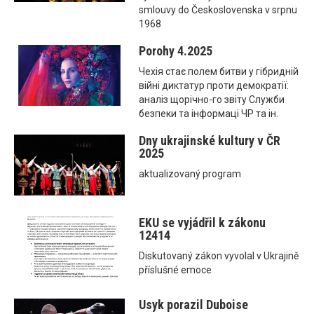
smlouvy do Československa v srpnu
1968
Porohy 4.2025
Чехія стає полем битви у гібридній
війні диктатур проти демократії:
аналіз щорічно-го звіту Служби
безпеки та інформаці ЧР та ін.
Dny ukrajinské kultury v ČR
2025
aktualizovaný program
EKU se vyjádřil k zákonu
12414
Diskutovaný zákon vyvolal v Ukrajině
příslušné emoce
Usyk porazil Duboise