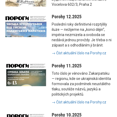
Vocelova 602/3, Praha 2
Porohy 12.2025
Poslední roky definitivně rozptýlily
iluze — nežijeme na „konci dějin“,
impéria nezmizela a svoboda se
nedává jednou provždy. Je třeba o ni
zápasit a s odhodláním ji bránit.
→ Číst aktuální číslo na Porohy.cz
Porohy 11.2025
Toto číslo je věnováno Zakarpatsku
— regionu, kde se ukrajinská identita
formovala za podmínek neustálého
tlaku, soutěže názvů, jazyků a
politických projektů.
→ Číst aktuální číslo na Porohy.cz
Porohy 10.2025