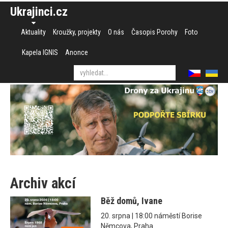
Ukrajinci.cz
Aktuality
Kroužky, projekty
O nás
Časopis Porohy
Foto
Kapela IGNIS
Anonce
Archiv akcí
Běž domů, Ivane
20. srpna | 18:00 náměstí Borise
Němcova, Praha