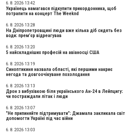
6. 8. 2026 13:42
Українець намагався підкупити прикордонника, щоб
потрапити на концерт The Weeknd
6. 8. 2026 13:28
На Дніпропетровщині люди вже кілька діб сидять без
води: прем’єр відреагував
6. 8. 2026 13:20
5 найскладніших професій на авіаносці США
6. 8. 2026 13:19
Синоптикиня назвала області, які першими накриє
негода та довгоочікуване похолодання
6. 8. 2026 13:13
Дрон з вибухівкою біля українського Ан-24 в Лейпцигу:
чи постраждали літак і люди
6. 8. 2026 13:07
"Не припиняйте підтримувати": Джамала закликала світ
допомогти Україні під час війни
6. 8. 2026 13:03