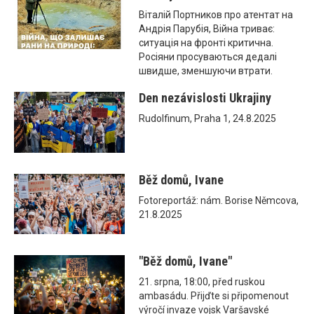
Віталій Портников про атентат на
Андрія Парубія, Війна триває:
ситуація на фронті критична.
Росіяни просуваються дедалі
швидше, зменшуючи втрати.
Den nezávislosti Ukrajiny
Rudolfinum, Praha 1, 24.8.2025
Běž domů, Ivane
Fotoreportáž: nám. Borise Němcova,
21.8.2025
"Běž domů, Ivane"
21. srpna, 18:00, před ruskou
ambasádu. Přijďte si připomenout
výročí invaze vojsk Varšavské