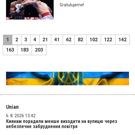
Gratulujeme!
1
2
3
4
21
41
62
82
102
122
142
163
183
203
Unian
6. 8. 2026 13:42
Киянам порадили менше виходити на вулицю через
небезпечне забруднення повітря