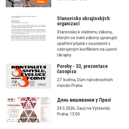
Stanovisko ukrajinských
organizací
Stanovisko k vládnímu zákonu,
kterým se mění zákony upravující
opatření přijatá v souvislosti s
ozbrojeným konfliktem na území
Ukrajiny
Porohy - 33, prezentace
časopisu
27. května, Dům národnostních
menšin Praha
День вишиванки у Празі
24.5.2026, Gauč na Výstavišti,
Praha, 13:00