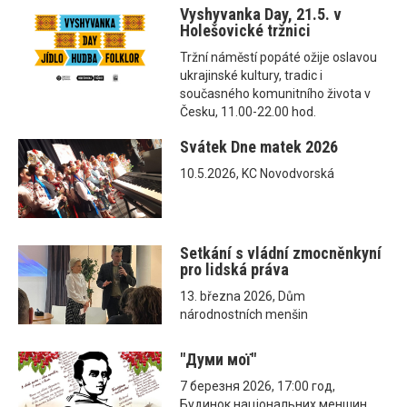
Vyshyvanka Day, 21.5. v
Holešovické tržnici
Tržní náměstí popáté ožije oslavou
ukrajinské kultury, tradic i
současného komunitního života v
Česku, 11.00-22.00 hod.
Svátek Dne matek 2026
10.5.2026, KC Novodvorská
Setkání s vládní zmocněnkyní
pro lidská práva
13. března 2026, Dům
národnostních menšin
"Думи мої"
7 березня 2026, 17:00 год,
Будинок національних меншин,