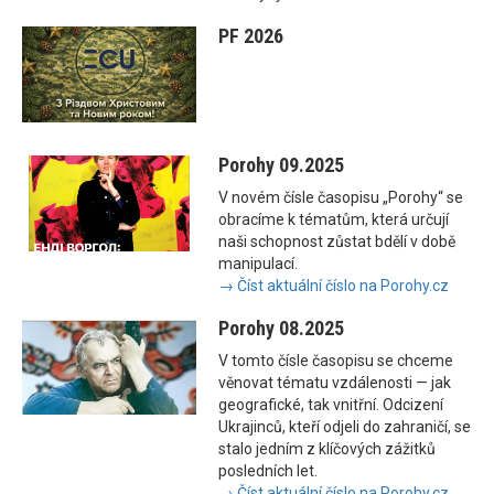
PF 2026
Porohy 09.2025
V novém čísle časopisu „Porohy“ se
obracíme k tématům, která určují
naši schopnost zůstat bdělí v době
manipulací.
→ Číst aktuální číslo na Porohy.cz
Porohy 08.2025
V tomto čísle časopisu se chceme
věnovat tématu vzdálenosti — jak
geografické, tak vnitřní. Odcizení
Ukrajinců, kteří odjeli do zahraničí, se
stalo jedním z klíčových zážitků
posledních let.
→ Číst aktuální číslo na Porohy.cz