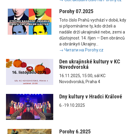
Porohy 07.2025
Toto číslo Prahů vychází v době, kdy
si připomínáme ty, kdo drželi a
nadále drží ukrajinské nebe, zemi a
důstojnost. 14. říjen — Den obránců
a obránkyň Ukrajiny...
→ Читати на Porohy.cz
Den ukrajinské kultury v KC
Novodvorská
16.11.2025, 15:00, sál KC
Novodvorská, Praha 4
Dny kultury v Hradci Králové
6.-19.10.2025
Porohy 6.2025