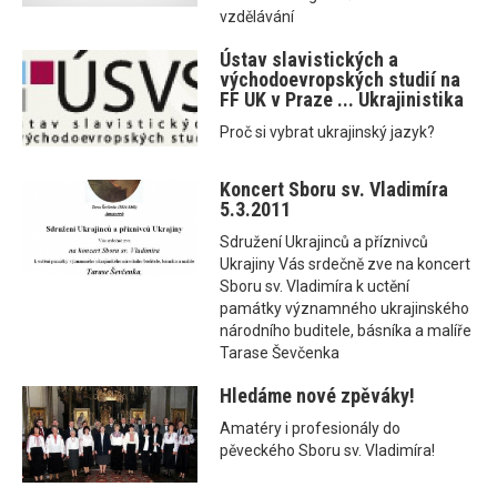
vzdělávání
Ústav slavistických a
východoevropských studií na
FF UK v Praze ... Ukrajinistika
Proč si vybrat ukrajinský jazyk?
Koncert Sboru sv. Vladimíra
5.3.2011
Sdružení Ukrajinců a příznivců
Ukrajiny Vás srdečně zve na koncert
Sboru sv. Vladimíra k uctění
památky významného ukrajinského
národního buditele, básníka a malíře
Tarase Ševčenka
Hledáme nové zpěváky!
Amatéry i profesionály do
pěveckého Sboru sv. Vladimíra!