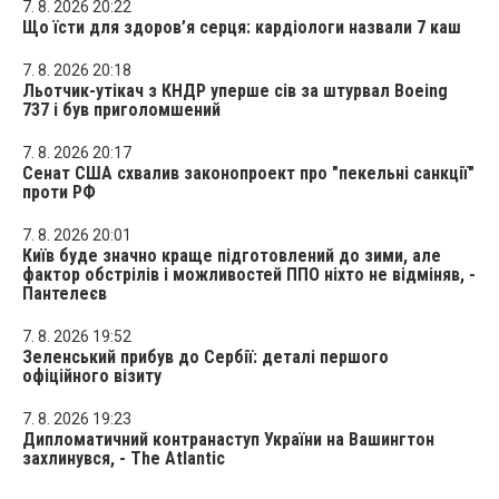
7. 8. 2026 20:22
Що їсти для здоров’я серця: кардіологи назвали 7 каш
7. 8. 2026 20:18
Льотчик-утікач з КНДР уперше сів за штурвал Boeing
737 і був приголомшений
7. 8. 2026 20:17
Сенат США схвалив законопроект про "пекельні санкції"
проти РФ
7. 8. 2026 20:01
Київ буде значно краще підготовлений до зими, але
фактор обстрілів і можливостей ППО ніхто не відміняв, -
Пантелеєв
7. 8. 2026 19:52
Зеленський прибув до Сербії: деталі першого
офіційного візиту
7. 8. 2026 19:23
Дипломатичний контранаступ України на Вашингтон
захлинувся, - The Atlantic