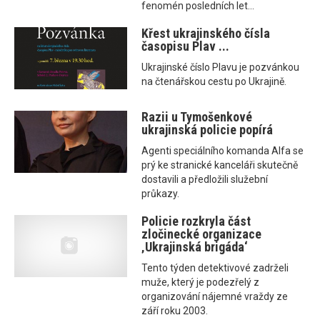
fenomén posledních let...
Křest ukrajinského čísla
časopisu Plav ...
Ukrajinské číslo Plavu je pozvánkou
na čtenářskou cestu po Ukrajině.
Razii u Tymošenkové
ukrajinská policie popírá
Agenti speciálního komanda Alfa se
prý ke stranické kanceláři skutečně
dostavili a předložili služební
průkazy.
Policie rozkryla část
zločinecké organizace
‚Ukrajinská brigáda‘
Tento týden detektivové zadrželi
muže, který je podezřelý z
organizování nájemné vraždy ze
září roku 2003.