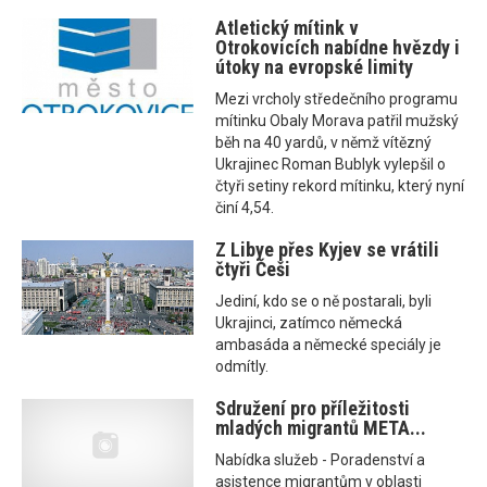
Atletický mítink v
Otrokovicích nabídne hvězdy i
útoky na evropské limity
Mezi vrcholy středečního programu
mítinku Obaly Morava patřil mužský
běh na 40 yardů, v němž vítězný
Ukrajinec Roman Bublyk vylepšil o
čtyři setiny rekord mítinku, který nyní
činí 4,54.
Z Libye přes Kyjev se vrátili
čtyři Češi
Jediní, kdo se o ně postarali, byli
Ukrajinci, zatímco německá
ambasáda a německé speciály je
odmítly.
Sdružení pro příležitosti
mladých migrantů META...
Nabídka služeb - Poradenství a
asistence migrantům v oblasti