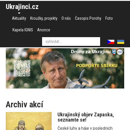
Ukrajinci.cz
Aktuality
Kroužky, projekty
O nás
Časopis Porohy
Foto
Kapela IGNIS
Anonce
Archiv akcí
Ukrajinský objev Zapaska,
seznamte se!
České luhy a háje v posledních