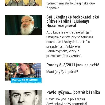
týdnech navštívilo ukrajinské duo
Zapaska.
Šéf ukrajinské řeckokatolické
církve kardinál Ljubomyr
Huzar rezignoval
Abdikace hlavy třetí nejsilnější
ukrajinské církve prý nesouvisí s
neshodami řeckých katolíků s
prezidentem Viktorem
Janukovyčem, který je
pravoslavného vyznání.
Porohy č. 3/2011 jsou na světě
Marš (pryč), odpůrci !!!
Pavlo Tyčyna... portrét básníka
Pavlo Tyčyna je po Tarasu
Ševčenkovi nejvýznamnější