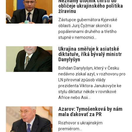
Neznámý útočník chrstl do
obličeje ukrajinského politika
žíravinu
Zástupce gubernátora Kyjevské
oblasti Jurij Čyžmar skončil s
popáleninami druhého a třetího
stupně v nemocnici...
Ukrajina směřuje k asiatské
diktatuře, říká bývalý ministr
Danylyšyn
Bohdan Danylyšyn, který v Česku
nedávno získal azyl, v rozhovoru pro
LN přirovnal způsob vlády
prezidenta Viktora Janukovyče ke
stylu diktatur někde v rovníkové
Africe nebo Asii...
Azarov: Tymošenková by nám
mala ďakovať za PR
Rozhovor s ukrajinským
premiérom...