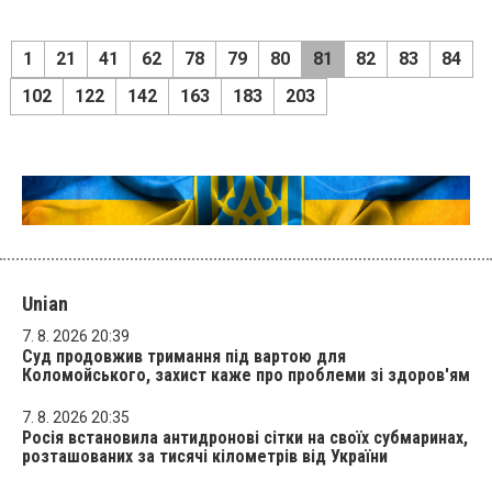
1
21
41
62
78
79
80
81
82
83
84
102
122
142
163
183
203
Unian
7. 8. 2026 20:39
Суд продовжив тримання під вартою для
Коломойського, захист каже про проблеми зі здоров'ям
7. 8. 2026 20:35
Росія встановила антидронові сітки на своїх субмаринах,
розташованих за тисячі кілометрів від України