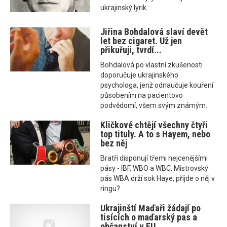
ukrajinský lyrik.
Jiřina Bohdalová slaví devět
let bez cigaret. Už jen
přikuřuji, tvrdí...
Bohdalová po vlastní zkušenosti
doporučuje ukrajinského
psychologa, jenž odnaučuje kouření
působením na pacientovo
podvědomí, všem svým známým.
Kličkové chtějí všechny čtyři
top tituly. A to s Hayem, nebo
bez něj
Bratři disponují třemi nejcenějšími
pásy - IBF, WBO a WBC. Mistrovský
pás WBA drží sok Haye, přijde o něj v
ringu?
Ukrajinští Maďaři žádají po
tisících o maďarský pas a
občanství v EU