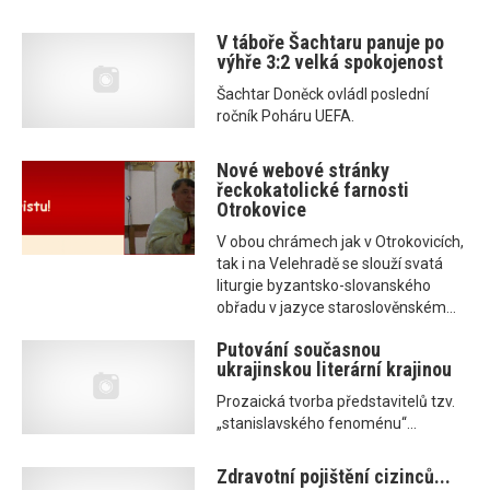
V táboře Šachtaru panuje po
výhře 3:2 velká spokojenost
Šachtar Doněck ovládl poslední
ročník Poháru UEFA.
Nové webové stránky
řeckokatolické farnosti
Otrokovice
V obou chrámech jak v Otrokovicích,
tak i na Velehradě se slouží svatá
liturgie byzantsko-slovanského
obřadu v jazyce staroslověnském...
Putování současnou
ukrajinskou literární krajinou
Prozaická tvorba představitelů tzv.
„stanislavského fenoménu“...
Zdravotní pojištění cizinců...