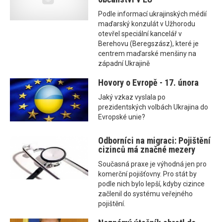
Podle informací ukrajinských médií
maďarský konzulát v Užhorodu
otevřel speciální kancelář v
Berehovu (Beregszász), které je
centrem maďarské menšiny na
západní Ukrajině
Hovory o Evropě - 17. února
Jaký vzkaz vyslala po
prezidentských volbách Ukrajina do
Evropské unie?
Odborníci na migraci: Pojištění
cizinců má značné mezery
Současná praxe je výhodná jen pro
komerční pojišťovny. Pro stát by
podle nich bylo lepší, kdyby cizince
začlenil do systému veřejného
pojištění.