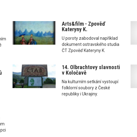
Arts&film - Zpověď
Kateryny K.
U poroty zabodoval například
čním
dokument ostravského studia
é
ČT Zpověď Kateryny K.
14. Olbrachtovy slavnosti
ů
v Koločavě
Na kulturním setkání vystoupí
folklorní soubory z České
republiky i Ukrajiny.
u
rum
pci