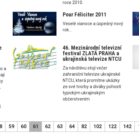
roce 2010.
Pour Féliciter 2011
Veselé vianoce a úspešný nový
rok...
e
46. Mezinárodní televizní
festival ZLATÁ PRAHA a
ukrajinská televize NTCU
Za návštěvu stojí večer
ic a
zahraniční televize ukrajinské
ají
NTCU, která promítne ukázky
ky
ze své tvorby a diváky pohostí
,
typickým ukrajinským
občerstvením.
.
8
59
60
61
62
63
64
82
102
122
142