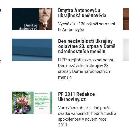
y
Dmytro Antonovyč a
ukrajinská uměnověda
Vychází ke 130. výročí narození
D. Antonovyče
Den nezávislosti Ukrajiny
oslavíme 23. srpna v Domě
národnostních menšin
UIČR a její příznivci vzpomenou
e
Den nezávislosti Ukrajiny 23.
srpna v Domě národnostních
menšin
PF 2011 Redakce
Ukrnoviny.cz
Vám všem přeje klidné prožití
svátků vánočních, hodně štěstí a
spokojenosti v novém roce
2011.