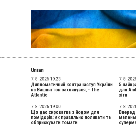
Unian
7. 8. 2026 19:23
7. 8. 202
Дипломатичний контранаступ України
5 найкр
на Вашингтон захлинувся, - The
для And
Atlantic
хіти
7. 8. 2026 19:00
7. 8. 202
Що дає сироватка з йодом для
Вперед 
помідорів: як правильно поливати та
маленьк
обприскувати томати
суперма