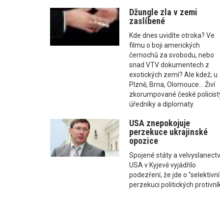
Džungle zla v zemi
zaslíbené
Kde dnes uvidíte otroka? Ve
filmu o boji amerických
černochů za svobodu, nebo
snad VTV dokumentech z
exotických zemí? Ale kdež; u
Plzně, Brna, Olomouce... Živí
zkorumpované české policist
úředníky a diplomaty.
USA znepokojuje
perzekuce ukrajinské
opozice
Spojené státy a velvyslanectv
USA v Kyjevě vyjádřilo
podezření, že jde o "selektivní
perzekuci politických protivní