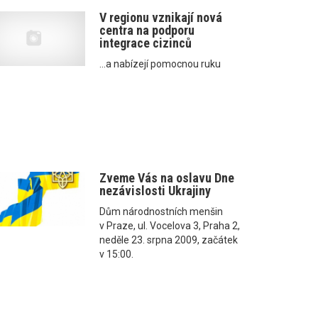
V regionu vznikají nová
centra na podporu
integrace cizinců
...a nabízejí pomocnou ruku
Zveme Vás na oslavu Dne
nezávislosti Ukrajiny
Dům národnostních menšin
v Praze, ul. Vocelova 3, Praha 2,
neděle 23. srpna 2009, začátek
v 15:00.