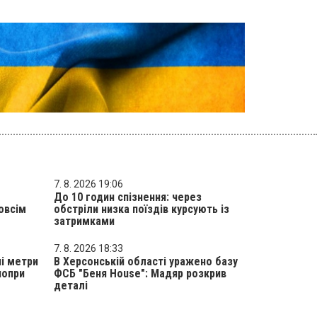
7. 8. 2026 19:06
До 10 годин спізнення: через
овсім
обстріли низка поїздів курсують із
затримками
7. 8. 2026 18:33
ні метри
В Херсонській області уражено базу
попри
ФСБ "Беня House": Мадяр розкрив
деталі