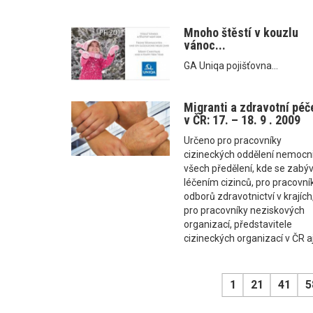
Mnoho štěstí v kouzlu
vánoc...
GA Uniqa pojišťovna...
Migranti a zdravotní péč
v ČR: 17. – 18. 9 . 2009
Určeno pro pracovníky
cizineckých oddělení nemocn
všech předělení, kde se zabýv
léčením cizinců, pro pracovní
odborů zdravotnictví v krajích
pro pracovníky neziskových
organizací, představitele
cizineckých organizací v ČR aj
1
21
41
5