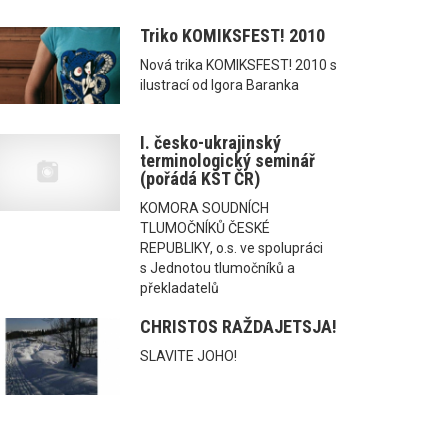
Triko KOMIKSFEST! 2010
Nová trika KOMIKSFEST! 2010 s
ilustrací od Igora Baranka
I. česko-ukrajinský
terminologický seminář
(pořádá KST ČR)
KOMORA SOUDNÍCH
TLUMOČNÍKŮ ČESKÉ
REPUBLIKY, o.s. ve spolupráci
s Jednotou tlumočníků a
překladatelů
CHRISTOS RAŽDAJETSJA!
SLAVITE JOHO!