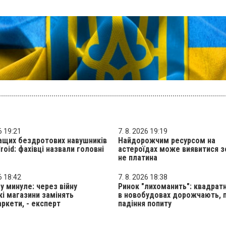
6 19:21
7. 8. 2026 19:19
ащих бездротових навушників
Найдорожчим ресурсом на
roid: фахівці назвали головні
астероїдах може виявитися з
не платина
6 18:42
7. 8. 2026 18:38
у минуле: через війну
Ринок "лихоманить": квадрат
і магазини замінять
в новобудовах дорожчають, 
ркети, - експерт
падіння попиту