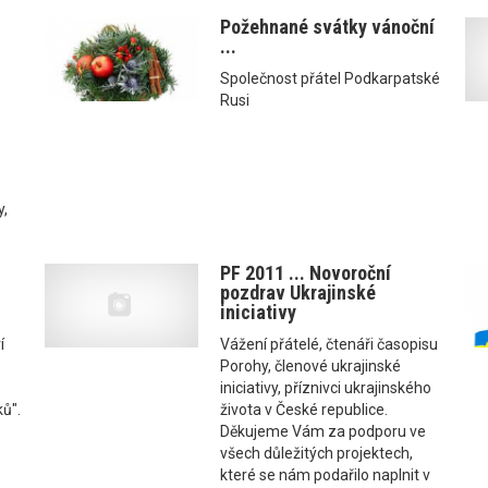
Požehnané svátky vánoční
...
Společnost přátel Podkarpatské
Rusi
y,
PF 2011 ... Novoroční
pozdrav Ukrajinské
iniciativy
í
Vážení přátelé, čtenáři časopisu
Porohy, členové ukrajinské
iniciativy, příznivci ukrajinského
ků".
života v České republice.
Děkujeme Vám za podporu ve
všech důležitých projektech,
které se nám podařilo naplnit v