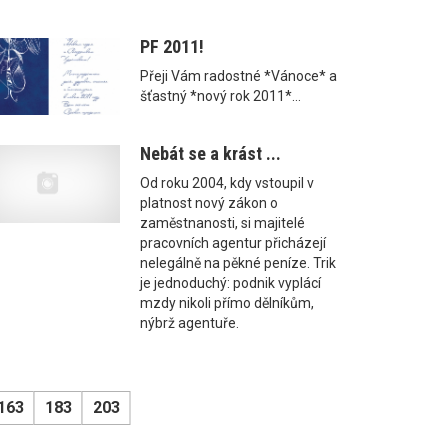
PF 2011!
Přeji Vám radostné *Vánoce* a
šťastný *nový rok 2011*...
Nebát se a krást ...
Od roku 2004, kdy vstoupil v
platnost nový zákon o
zaměstnanosti, si majitelé
pracovních agentur přicházejí
nelegálně na pěkné peníze. Trik
je jednoduchý: podnik vyplácí
mzdy nikoli přímo dělníkům,
nýbrž agentuře.
163
183
203