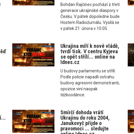
ž
Bohdan Rajčinec pochází z třetí
generace ukrajinské diaspory v
Česku. V pátek dopoledne bude
Hostem Radiožurnálu. Vysílá se
v pátek 21. února v 10.05.
Ukrajina míří k nové vládě,
věď
tvrdí tisk. V centru Kyjeva
se opět střílí... online na
Idnes.cz
U budovy parlamentu se střílí.
Podle policie napadli ostrahu
budovy agresivní demonstranti,
opozice viní naopak
těžkooděnce.
Smírčí dohoda vrátí
...
Ukrajinu do roku 2004,
Janukovyč přijde o
pravomoci ... sledujte
online Idnes.cz