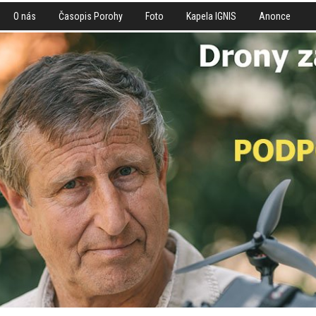
O nás
Časopis Porohy
Foto
Kapela IGNIS
Anonce