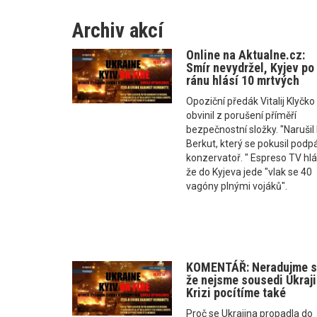
Archiv akcí
Online na Aktualne.cz:
Smír nevydržel, Kyjev po
ránu hlásí 10 mrtvých
Opoziční předák Vitalij Klyčko
obvinil z porušení příměří
bezpečnostní složky. "Narušil
Berkut, který se pokusil podpá
konzervatoř. " Espreso TV hlá
že do Kyjeva jede "vlak se 40
vagóny plnými vojáků".
KOMENTÁŘ: Neradujme s
že nejsme sousedi Ukraji
Krizi pocítíme také
Proč se Ukrajina propadla do