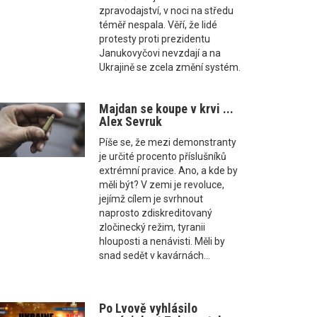
zpravodajství, v noci na středu
téměř nespala. Věří, že lidé
protesty proti prezidentu
Janukovyčovi nevzdají a na
Ukrajině se zcela změní systém.
Majdan se koupe v krvi ...
Alex Sevruk
Píše se, že mezi demonstranty
je určité procento příslušníků
extrémní pravice. Ano, a kde by
měli být? V zemi je revoluce,
jejímž cílem je svrhnout
naprosto zdiskreditovaný
zločinecký režim, tyranii
hlouposti a nenávisti. Měli by
snad sedět v kavárnách...
Po Lvově vyhlásilo