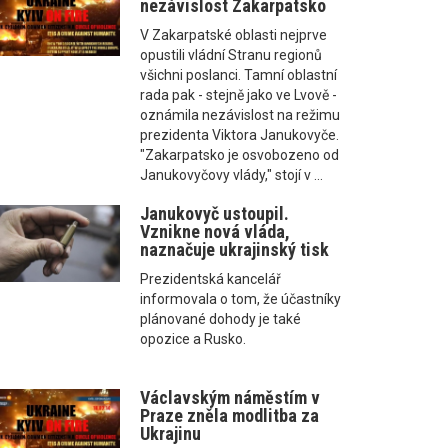
nezávislost Zakarpatsko
V Zakarpatské oblasti nejprve
opustili vládní Stranu regionů
všichni poslanci. Tamní oblastní
rada pak - stejně jako ve Lvově -
oznámila nezávislost na režimu
prezidenta Viktora Janukovyče.
"Zakarpatsko je osvobozeno od
Janukovyčovy vlády," stojí v ...
Janukovyč ustoupil.
Vznikne nová vláda,
naznačuje ukrajinský tisk
Prezidentská kancelář
informovala o tom, že účastníky
plánované dohody je také
opozice a Rusko.
Václavským náměstím v
Praze zněla modlitba za
Ukrajinu