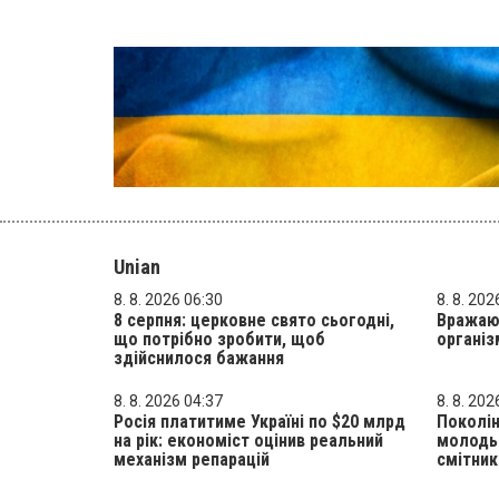
Unian
8. 8. 2026 06:30
8. 8. 202
8 серпня: церковне свято сьогодні,
Вражают
що потрібно зробити, щоб
організ
здійснилося бажання
8. 8. 2026 04:37
8. 8. 202
Росія платитиме Україні по $20 млрд
Поколін
на рік: економіст оцінив реальний
молодь 
механізм репарацій
смітник