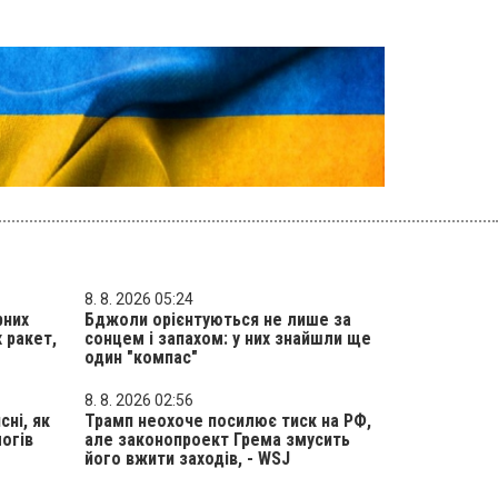
8. 8. 2026 05:24
рних
Бджоли орієнтуються не лише за
 ракет,
сонцем і запахом: у них знайшли ще
один "компас"
8. 8. 2026 02:56
сні, як
Трамп неохоче посилює тиск на РФ,
логів
але законопроект Грема змусить
його вжити заходів, - WSJ