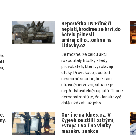
Reportérka LN:Příměří
neplatí,brodíme se krví,do
hotelu přinesli
umírajícího...online na
Lidovky.cz
Je možné, že celou akci
 ho
rozpoutaly titušky - tedy
lit
provokatéři, kteří vyvolávají
sí,
útoky. Provokace jsou teď
nesmírně snadné, lidé jsou
strašně nervózní, situace je
nepředstavitelně napjatá. Teorie
demonstrantů je, že Janukovyč
chtěl ukázat, jak jeho ...
e,
On-line na Idnes.cz: V
ny.
Kyjevě se střílí ostrými,
Evropa uvalí na viníky
masakru sankce