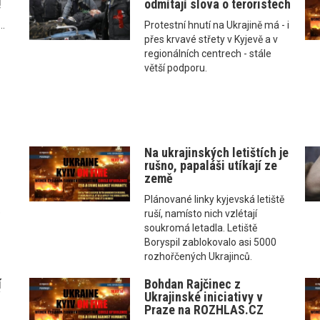
!
odmítají slova o teroristech
..
Protestní hnutí na Ukrajině má - i
přes krvavé střety v Kyjevě a v
regionálních centrech - stále
větší podporu.
Na ukrajinských letištích je
rušno, papaláši utíkají ze
země
Plánované linky kyjevská letiště
e
ruší, namísto nich vzlétají
u
soukromá letadla. Letiště
Boryspil zablokovalo asi 5000
rozhořčených Ukrajinců.
í
Bohdan Rajčinec z
í
Ukrajinské iniciativy v
Praze na ROZHLAS.CZ