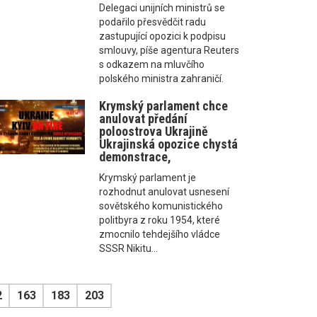
Delegaci unijních ministrů se
podařilo přesvědčit radu
zastupující opozici k podpisu
smlouvy, píše agentura Reuters
s odkazem na mluvčího
polského ministra zahraničí.
Krymský parlament chce
anulovat předání
poloostrova Ukrajině
Ukrajinská opozice chystá
demonstrace,
Krymský parlament je
rozhodnut anulovat usnesení
sovětského komunistického
politbyra z roku 1954, které
zmocnilo tehdejšího vládce
SSSR Nikitu...
2
163
183
203