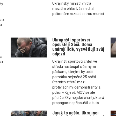
Ukrajinský ministr vnitra
dy
mezitím ohlásil, že nechal
policistům rozdat ostrou munici.
i a
la
Ukrajinští sportovci
opouštějí Soči. Doma
umírají lidé, vysvětlují svůj
odjezd
 a
Ukrajinští sportovci chtěli ve
ou
středu nastoupit s černými
páskami, kterými by uctili
památku nejméně 25 obětí
úterních střetů mezi
protivládními demonstranty a
policií v Kyjevě. MOV se ale
přidržel Olympijské charty, která
propagaci nepřipouští, a tuto...
Jinak to nešlo. Ukrajinci