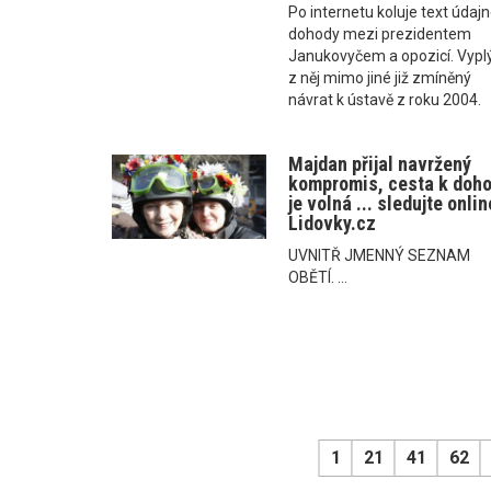
Po internetu koluje text údaj
dohody mezi prezidentem
Janukovyčem a opozicí. Vypl
z něj mimo jiné již zmíněný
návrat k ústavě z roku 2004.
Majdan přijal navržený
kompromis, cesta k doh
je volná ... sledujte onlin
Lidovky.cz
UVNITŘ JMENNÝ SEZNAM
OBĚTÍ. ...
1
21
41
62