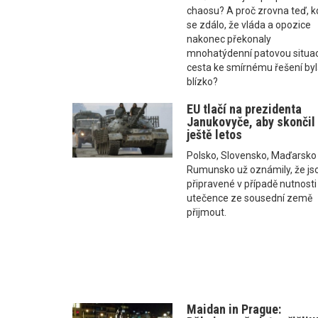
chaosu? A proč zrovna teď, k
se zdálo, že vláda a opozice
nakonec překonaly
mnohatýdenní patovou situac
cesta ke smírnému řešení by
blízko?
EU tlačí na prezidenta
Janukovyče, aby skončil
ještě letos
Polsko, Slovensko, Maďarsko
Rumunsko už oznámily, že js
připravené v případě nutnosti
utečence ze sousední země
přijmout.
Maidan in Prague: