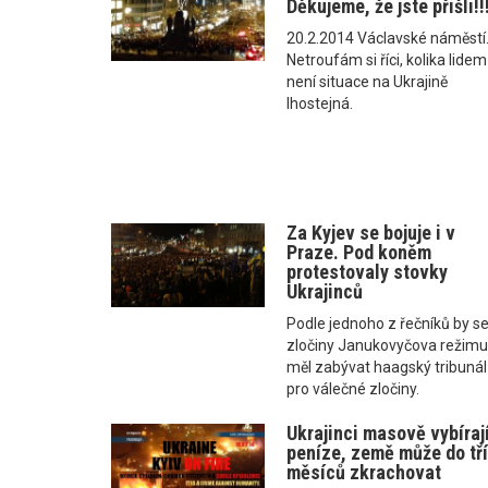
Děkujeme, že jste přišli!!
20.2.2014 Václavské náměstí.
Netroufám si říci, kolika lidem
není situace na Ukrajině
lhostejná.
Za Kyjev se bojuje i v
Praze. Pod koněm
protestovaly stovky
Ukrajinců
Podle jednoho z řečníků by s
zločiny Janukovyčova režim
měl zabývat haagský tribunál
pro válečné zločiny.
Ukrajinci masově vybíraj
peníze, země může do tř
měsíců zkrachovat