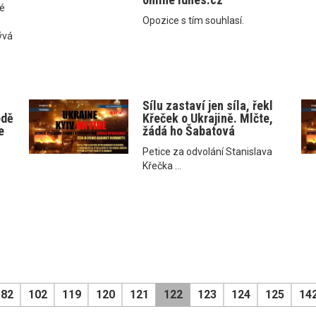
né
Opozice s tím souhlasí.
ývá
Sílu zastaví jen síla, řekl
odě
Křeček o Ukrajině. Mlčte,
e
žádá ho Šabatová
Petice za odvolání Stanislava
Křečka ...
82
102
119
120
121
122
123
124
125
14