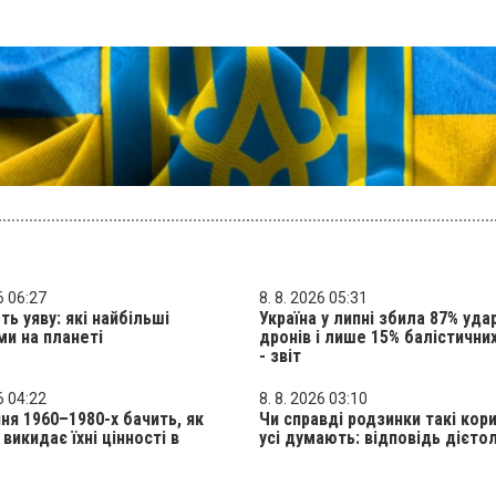
6 06:27
8. 8. 2026 05:31
ь уяву: які найбільші
Україна у липні збила 87% уда
ми на планеті
дронів і лише 15% балістичних
- звіт
6 04:22
8. 8. 2026 03:10
ня 1960–1980-х бачить, як
Чи справді родзинки такі кори
викидає їхні цінності в
усі думають: відповідь дієто