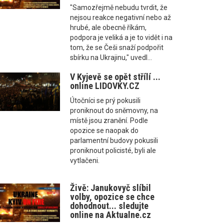
"Samozřejmě nebudu tvrdit, že
nejsou reakce negativní nebo až
hrubé, ale obecně říkám,
podpora je veliká a je to vidět i na
tom, že se Češi snaží podpořit
sbírku na Ukrajinu," uvedl...
V Kyjevě se opět střílí ...
online LIDOVKY.CZ
Útočníci se prý pokusili
proniknout do sněmovny, na
místě jsou zranění. Podle
opozice se naopak do
parlamentní budovy pokusili
proniknout policisté, byli ale
vytlačeni.
Živě: Janukovyč slíbil
volby, opozice se chce
dohodnout... sledujte
online na Aktualne.cz