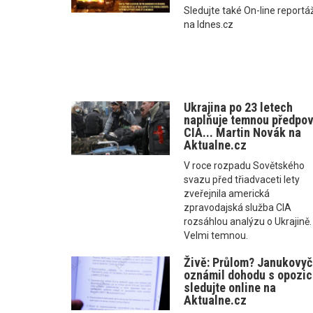
Sledujte také On-line reportá
na Idnes.cz
Ukrajina po 23 letech
naplňuje temnou předpo
CIA... Martin Novák na
Aktualne.cz
V roce rozpadu Sovětského
svazu před třiadvaceti lety
zveřejnila americká
zpravodajská služba CIA
rozsáhlou analýzu o Ukrajině.
Velmi temnou.
Živě: Průlom? Janukovyč
oznámil dohodu s opozicí
sledujte online na
Aktualne.cz