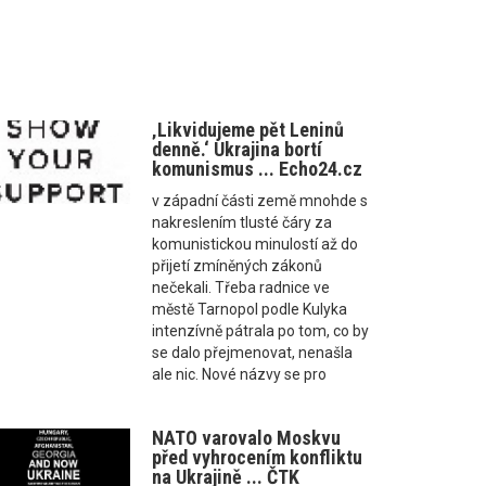
‚Likvidujeme pět Leninů
denně.‘ Ukrajina bortí
komunismus ... Echo24.cz
v západní části země mnohde s
nakreslením tlusté čáry za
komunistickou minulostí až do
přijetí zmíněných zákonů
nečekali. Třeba radnice ve
městě Tarnopol podle Kulyka
intenzívně pátrala po tom, co by
se dalo přejmenovat, nenašla
ale nic. Nové názvy se pro
NATO varovalo Moskvu
před vyhrocením konfliktu
na Ukrajině ... ČTK