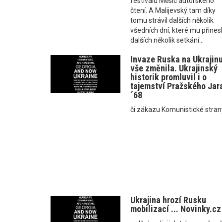
festivalu Měsíc autorského
čtení. A Malijevský tam díky
tomu strávil dalších několik
všedních dní, které mu přines
dalších několik setkání…
Invaze Ruska na Ukrajin
vše změnila. Ukrajinský
historik promluvil i o
tajemství Pražského Jar
´68
či zákazu Komunistické stran
Ukrajina hrozí Rusku
mobilizací ... Novinky.cz