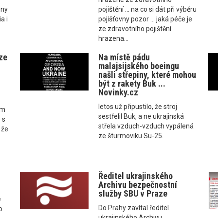
hny
pojištění ... na co si dát při výběru
a i
pojišťovny pozor ... jaká péče je
ze zdravotního pojištění
hrazena...
ze
Na místě pádu
malajsijského boeingu
našli střepiny, které mohou
být z rakety Buk ...
Novinky.cz
letos už připustilo, že stroj
ám
sestřelil Buk, a ne ukrajinská
 s
střela vzduch-vzduch vypálená
 že
ze šturmoviku Su-25.
Ředitel ukrajinského
Archivu bezpečnostní
služby SBU v Praze
é
Do Prahy zavítal ředitel
o
ukrajinského Archivu