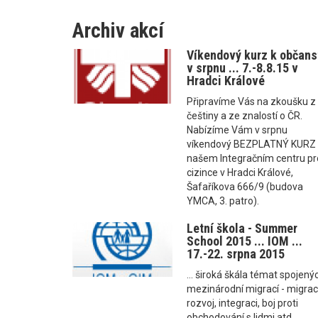
Archiv akcí
Víkendový kurz k občans
v srpnu ... 7.-8.8.15 v
Hradci Králové
Připravíme Vás na zkoušku z
češtiny a ze znalostí o ČR.
Nabízíme Vám v srpnu
víkendový BEZPLATNÝ KURZ 
našem Integračním centru pr
cizince v Hradci Králové,
Šafaříkova 666/9 (budova
YMCA, 3. patro).
Letní škola - Summer
School 2015 ... IOM ...
17.-22. srpna 2015
... široká škála témat spojený
mezinárodní migrací - migrac
rozvoj, integraci, boj proti
obchodování s lidmi atd.