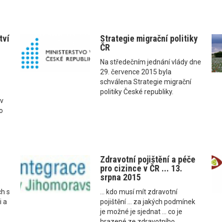
tví
Strategie migrační politiky
ČR
Na středečním jednání vlády dne
29. července 2015 byla
schválena Strategie migrační
politiky České republiky.
v
o
Zdravotní pojištění a péče
pro cizince v ČR ... 13.
srpna 2015
ch s
... kdo musí mít zdravotní
i a
pojištění ... za jakých podmínek
je možné je sjednat ... co je
hrazené ze zdravotního