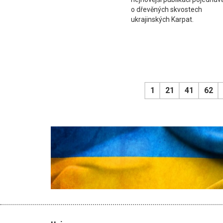
o dřevěných skvostech
ukrajinských Karpat.
1
21
41
62