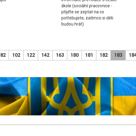
škole (sociální pracovnice -
přijďte se zeptat na co
potřebujete, zatímco si děti
budou hrát).
82
102
122
142
163
180
181
182
183
18