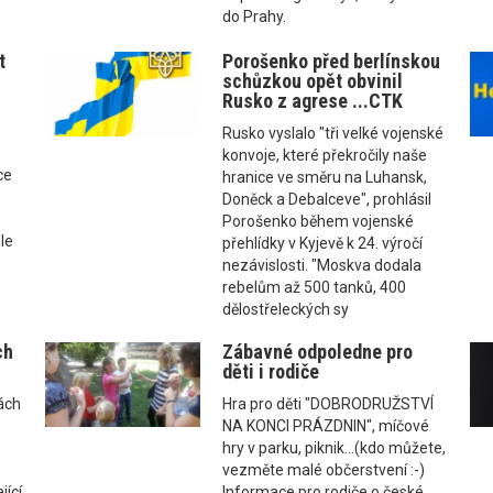
do Prahy.
t
Porošenko před berlínskou
schůzkou opět obvinil
Rusko z agrese ...CTK
Rusko vyslalo "tři velké vojenské
konvoje, které překročily naše
ce
hranice ve směru na Luhansk,
Doněck a Debalceve", prohlásil
Porošenko během vojenské
le
přehlídky v Kyjevě k 24. výročí
nezávislosti. "Moskva dodala
rebelům až 500 tanků, 400
dělostřeleckých sy
ch
Zábavné odpoledne pro
děti i rodiče
ách
Hra pro děti "DOBRODRUŽSTVÍ
NA KONCI PRÁZDNIN", míčové
e
hry v parku, piknik...(kdo můžete,
vezměte malé občerstvení :-)
jící
Informace pro rodiče o české