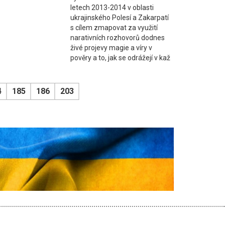
letech 2013-2014 v oblasti
ukrajinského Polesí a Zakarpatí
s cílem zmapovat za využití
narativních rozhovorů dodnes
živé projevy magie a víry v
pověry a to, jak se odrážejí v kaž
4
185
186
203