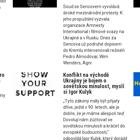
ědčí
Soud se Sencovem vyvolává
a
široké mezinárodní protesty. K
jeho propuštění vyzvala
organizace Amnesty
International i filmové svazy na
Ukrajině a v Rusku. Dnes za
Sencova už podruhé dopisem
do Kremlu intervenovali režiséři
Pedro Almodóvar, Wim
Wenders, Agni
ro
Konflikt na východě
m
Ukrajiny je bojem o
sovětskou minulost, myslí
si Igor Kulyk
tiny
„Tyto zákony měly být přijaty
dříve, ještě v 90. letech, ale je
dobře, že je máme alespoň teď.
Dovolují nám zúčtovat se
sovětskou minulostí a kráčet do
evropské budoucnosti,“
odpovídá Igor Kulyk, který dorazil