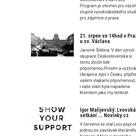
Program je otevřen pro všec
stupně vysokoškolského studi
pro zájemce z praxe.
21. srpen ve 14hod v Pra
u sv. Václava
Jaromír Štětina: V den výročí
okupace Československa si
tento zločin lidé
připomenou.Prosím a vyzýv
Ukrajince žijící v Česku: přijďte
vašimi vlajkami připomenout,
i vaše vlast byla napadena
Kremlem jako my tenkrát.
Igor Malijevský: Lvovská
setkání ... Novinky.cz
V červenci se stal Lvov poprv
jednou ze zastávek literárníh