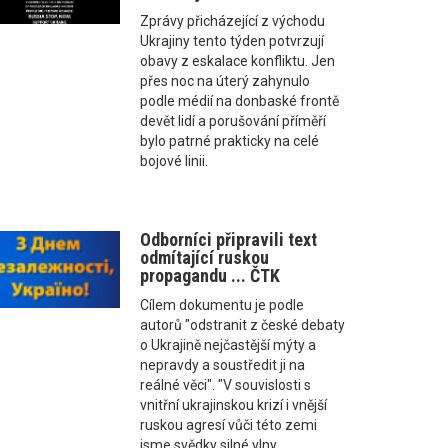
Zprávy přicházející z východu
Ukrajiny tento týden potvrzují
obavy z eskalace konfliktu. Jen
přes noc na úterý zahynulo
podle médií na donbaské frontě
devět lidí a porušování příměří
bylo patrné prakticky na celé
bojové linii.
Odborníci připravili text
odmítající ruskou
propagandu ... ČTK
Cílem dokumentu je podle
autorů "odstranit z české debaty
o Ukrajině nejčastější mýty a
nepravdy a soustředit ji na
reálné věci". "V souvislosti s
vnitřní ukrajinskou krizí i vnější
ruskou agresí vůči této zemi
jsme svědky silné vlny