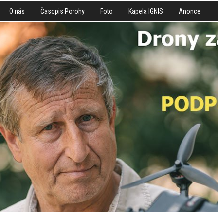
O nás
Časopis Porohy
Foto
Kapela IGNIS
Anonce