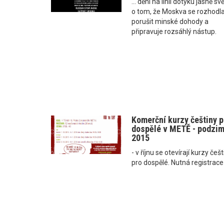
... dění na linii dotyku jasně sv
o tom, že Moskva se rozhodl
porušit minské dohody a
připravuje rozsáhlý nástup.
Komerční kurzy češtiny p
dospělé v METĚ - podzi
2015
- v říjnu se otevírají kurzy češ
pro dospělé. Nutná registrace