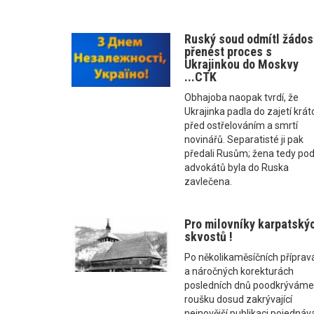
Ruský soud odmítl žádos
přenést proces s
Ukrajinkou do Moskvy
...CTK
Obhajoba naopak tvrdí, že
Ukrajinka padla do zajetí krát
před ostřelováním a smrtí
novinářů. Separatisté ji pak
předali Rusům; žena tedy pod
advokátů byla do Ruska
zavlečena.
Pro milovníky karpatský
skvostů !
Po několikaměsíčních příprav
a náročných korekturách
posledních dnů poodkrývám
roušku dosud zakrývající
nejnovější publikaci pojednáva