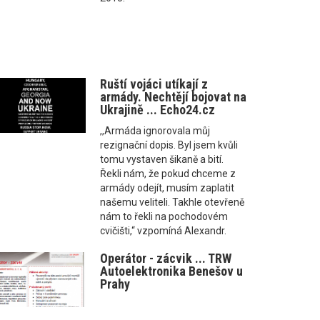
Ruští vojáci utíkají z
armády. Nechtějí bojovat na
Ukrajině ... Echo24.cz
,,Armáda ignorovala můj
rezignační dopis. Byl jsem kvůli
tomu vystaven šikaně a bití.
Řekli nám, že pokud chceme z
armády odejít, musím zaplatit
našemu veliteli. Takhle otevřeně
nám to řekli na pochodovém
cvičišti,“ vzpomíná Alexandr.
Operátor - zácvik ... TRW
Autoelektronika Benešov u
Prahy