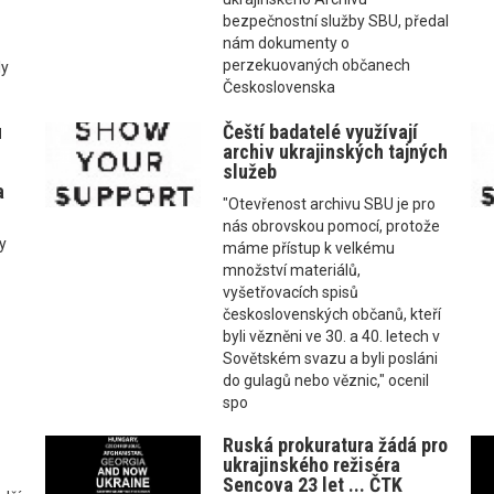
bezpečnostní služby SBU, předal
nám dokumenty o
perzekuovaných občanech
ly
Československa
u
Čeští badatelé využívají
archiv ukrajinských tajných
služeb
a
"Otevřenost archivu SBU je pro
nás obrovskou pomocí, protože
y
máme přístup k velkému
množství materiálů,
vyšetřovacích spisů
československých občanů, kteří
byli vězněni ve 30. a 40. letech v
Sovětském svazu a byli posláni
do gulagů nebo věznic," ocenil
spo
Ruská prokuratura žádá pro
ukrajinského režiséra
Sencova 23 let ... ČTK