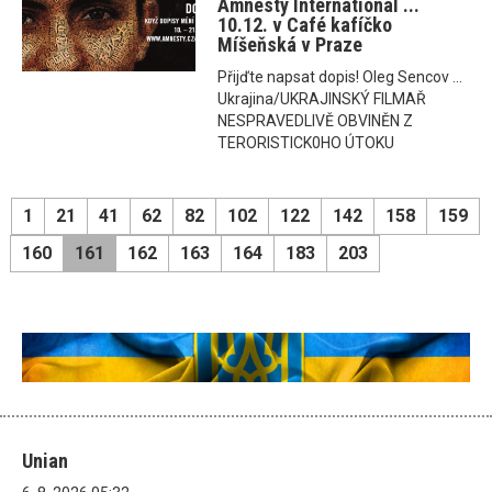
Amnesty International ...
10.12. v Café kafíčko
Míšeňská v Praze
Přijďte napsat dopis! Oleg Sencov ...
Ukrajina/UKRAJINSKÝ FILMAŘ
NESPRAVEDLIVĚ OBVINĚN Z
TERORISTICK0HO ÚTOKU
1
21
41
62
82
102
122
142
158
159
160
161
162
163
164
183
203
Unian