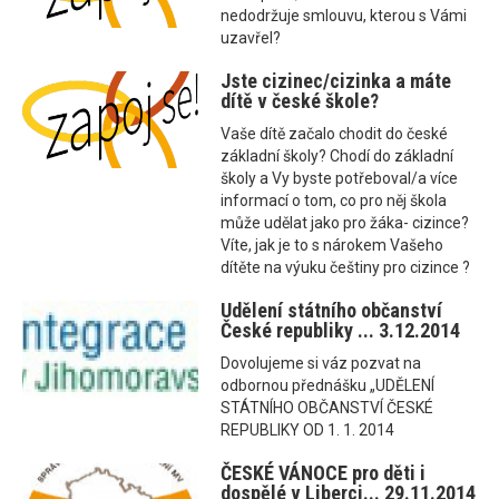
nedodržuje smlouvu, kterou s Vámi
uzavřel?
Jste cizinec/cizinka a máte
dítě v české škole?
Vaše dítě začalo chodit do české
základní školy? Chodí do základní
školy a Vy byste potřeboval/a více
informací o tom, co pro něj škola
může udělat jako pro žáka- cizince?
Víte, jak je to s nárokem Vašeho
dítěte na výuku češtiny pro cizince ?
Udělení státního občanství
České republiky ... 3.12.2014
Dovolujeme si váz pozvat na
odbornou přednášku „UDĚLENÍ
STÁTNÍHO OBČANSTVÍ ČESKÉ
REPUBLIKY OD 1. 1. 2014
ČESKÉ VÁNOCE pro děti i
dospělé v Liberci... 29.11.2014