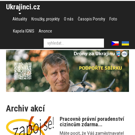
Ukrajinci.cz
Aktuality
Kroužky, projekty
O nás
Časopis Porohy
Foto
Kapela IGNIS
Anonce
Archiv akcí
Pracovně právní poradenství
cizincům zdarma...
Máte pocit, že Váš zaměstnavatel