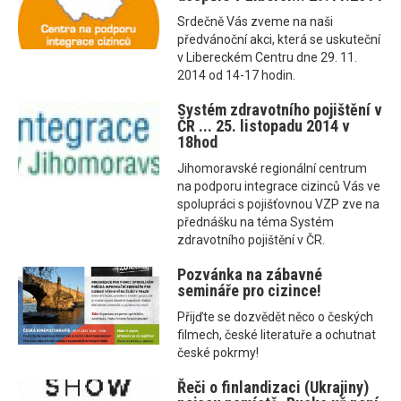
Srdečně Vás zveme na naši
předvánoční akci, která se uskuteční
v Libereckém Centru dne 29. 11.
2014 od 14-17 hodin.
Systém zdravotního pojištění v
ČR ... 25. listopadu 2014 v
18hod
Jihomoravské regionální centrum
na podporu integrace cizinců Vás ve
spolupráci s pojišťovnou VZP zve na
přednášku na téma Systém
zdravotního pojištění v ČR.
Pozvánka na zábavné
semináře pro cizince!
Přijďte se dozvědět něco o českých
filmech, české literatuře a ochutnat
české pokrmy!
Řeči o finlandizaci (Ukrajiny)