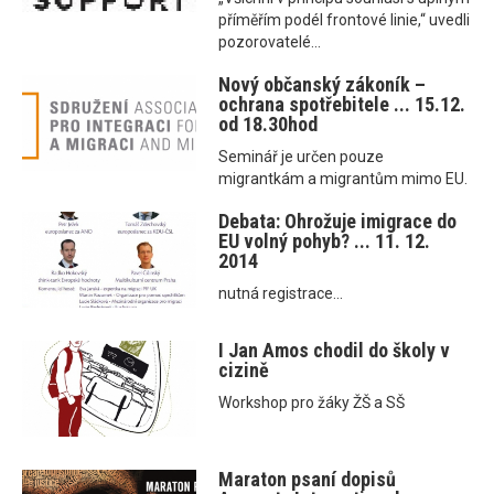
příměřím podél frontové linie,“ uvedli
pozorovatelé...
Nový občanský zákoník –
ochrana spotřebitele ... 15.12.
od 18.30hod
Seminář je určen pouze
migrantkám a migrantům mimo EU.
Debata: Ohrožuje imigrace do
EU volný pohyb? ... 11. 12.
2014
nutná registrace...
I Jan Amos chodil do školy v
cizině
Workshop pro žáky ŽŠ a SŠ
Maraton psaní dopisů