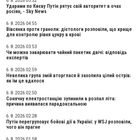
6. 8. 2026 05:32
Ударами по Києву Путін рятує свій авторитет в очах
росіян, - Sky News
6. 8. 2026 04:55
Вівсянка проти граноли: дієтологи розповіли, що краще
для контролю рівня цукру в крові
6. 8. 2026 03:53
Чи можна заварювати чайний пакетик двічі: відповідь
експертів
6. 8. 2026 02:59
Невелика група змій вторглася й захопила цілий острів:
як їм це вдалося
6. 8. 2026 02:50
Сонячну електростанцію зупинили в розпал літа:
причина виявилася парадоксальною
6. 8. 2026 02:28
Путін перегруповує бойові дії в Україні: у WSJ розповіли,
чого він прагне
6. 8. 2026 01:58