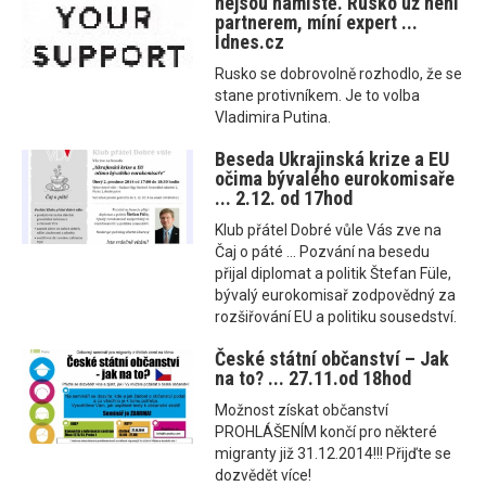
nejsou namístě. Rusko už není
partnerem, míní expert ...
Idnes.cz
Rusko se dobrovolně rozhodlo, že se
stane protivníkem. Je to volba
Vladimira Putina.
Beseda Ukrajinská krize a EU
očima bývalého eurokomisaře
... 2.12. od 17hod
Klub přátel Dobré vůle Vás zve na
Čaj o páté ... Pozvání na besedu
přijal diplomat a politik Štefan Füle,
bývalý eurokomisař zodpovědný za
rozšiřování EU a politiku sousedství.
České státní občanství – Jak
na to? ... 27.11.od 18hod
Možnost získat občanství
PROHLÁŠENÍM končí pro některé
migranty již 31.12.2014!!! Přijďte se
dozvědět více!