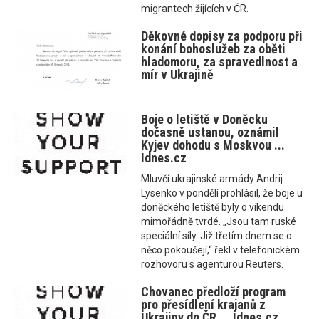
migrantech žijících v ČR.
Děkovné dopisy za podporu při
konání bohoslužeb za oběti
hladomoru, za spravedlnost a
mír v Ukrajině
Boje o letiště v Doněcku
dočasně ustanou, oznámil
Kyjev dohodu s Moskvou ...
Idnes.cz
Mluvčí ukrajinské armády Andrij
Lysenko v pondělí prohlásil, že boje u
doněckého letiště byly o víkendu
mimořádně tvrdé. „Jsou tam ruské
speciální síly. Již třetím dnem se o
něco pokoušejí,“ řekl v telefonickém
rozhovoru s agenturou Reuters.
Chovanec předloží program
pro přesídlení krajanů z
Ukrajiny do ČR ... Idnes.cz