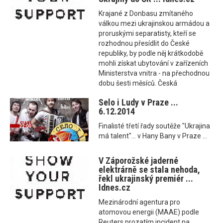
Krajané z Donbasu zmítaného
válkou mezi ukrajinskou armádou a
proruskými separatisty, kteří se
rozhodnou přesídlit do České
republiky, by podle něj krátkodobě
mohli získat ubytování v zařízeních
Ministerstva vnitra - na přechodnou
dobu šesti měsíců. Česká
Selo i Ludy v Praze ...
6.12.2014
Finalisté třetí řady soutěže "Ukrajina
má talent"... v Hany Bany v Praze ...
V Záporožské jaderné
elektrárně se stala nehoda,
řekl ukrajinský premiér ...
Idnes.cz
Mezinárodní agentura pro
atomovou energii (MAAE) podle
Reuters prozatím incident na