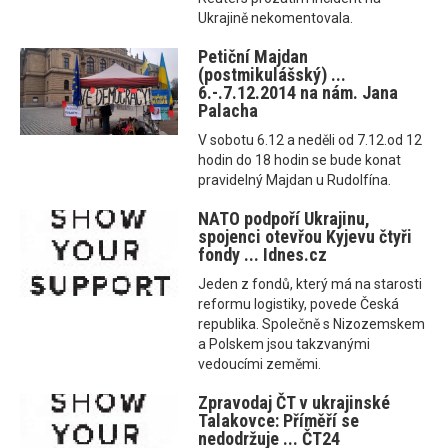
Ukrajině nekomentovala.
Petiční Majdan
(postmikulášský) ...
6.-.7.12.2014 na nám. Jana
Palacha
V sobotu 6.12 a neděli od 7.12.od 12
hodin do 18 hodin se bude konat
pravidelný Majdan u Rudolfína.
NATO podpoří Ukrajinu,
spojenci otevřou Kyjevu čtyři
fondy ... Idnes.cz
Jeden z fondů, který má na starosti
reformu logistiky, povede Česká
republika. Společně s Nizozemskem
a Polskem jsou takzvanými
vedoucími zeměmi.
Zpravodaj ČT v ukrajinské
Talakovce: Příměří se
nedodržuje ... ČT24