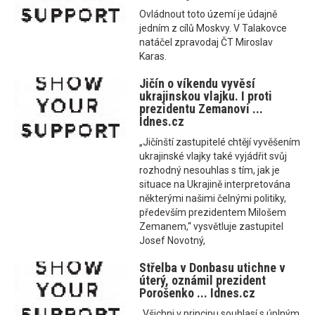
Ovládnout toto území je údajně
jedním z cílů Moskvy. V Talakovce
natáčel zpravodaj ČT Miroslav
Karas.
Jičín o víkendu vyvěsí
ukrajinskou vlajku. I proti
prezidentu Zemanovi ...
Idnes.cz
„Jičínští zastupitelé chtějí vyvěšením
ukrajinské vlajky také vyjádřit svůj
rozhodný nesouhlas s tím, jak je
situace na Ukrajině interpretována
některými našimi čelnými politiky,
především prezidentem Milošem
Zemanem,“ vysvětluje zastupitel
Josef Novotný,
Střelba v Donbasu utichne v
úterý, oznámil prezident
Porošenko ... Idnes.cz
„Všichni v principu souhlasí s úplným