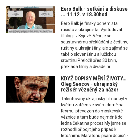
Eero Balk - setkání a diskuse
... 11.12. v 18.30hod
Eero Balk je finský bohemista,
rusista a ukrajinista. Vystudoval
filologii v Kyjevě. Věnuje se
soustavnému překládání z češtiny,
ruštiny a ukrajinštiny, ale zajímá se
také o slovenštinu a lužickou
srbštinu.Přeložil přes 30 knih,
překládá filmy a divadelní
KDYŽ DOPISY MĚNÍ ŽIVOTY…
Oleg Sencov - ukrajinský
režisér vězněný za názor
Talentovaný ukrajinský filmař byl v
květnu zatčen ve svém domě na
Krymu, převezen do moskevské
věznice a tam bude nejméně do
ledna čekat na proces.My jsme se
rozhodli připojit jeho případ k
letošnímu Maratonu psaní dopisů -