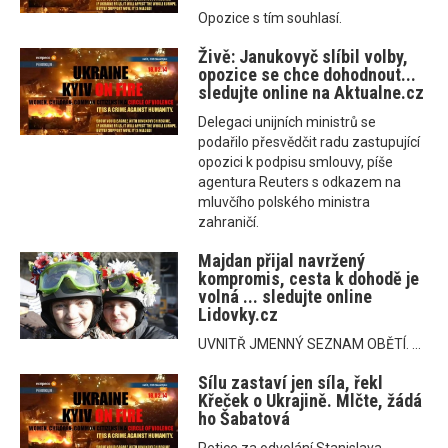
Opozice s tím souhlasí.
Živě: Janukovyč slíbil volby,
opozice se chce dohodnout...
sledujte online na Aktualne.cz
Delegaci unijních ministrů se
podařilo přesvědčit radu zastupující
opozici k podpisu smlouvy, píše
agentura Reuters s odkazem na
mluvčího polského ministra
zahraničí.
Majdan přijal navržený
kompromis, cesta k dohodě je
volná ... sledujte online
Lidovky.cz
UVNITŘ JMENNÝ SEZNAM OBĚTÍ. ...
Sílu zastaví jen síla, řekl
Křeček o Ukrajině. Mlčte, žádá
ho Šabatová