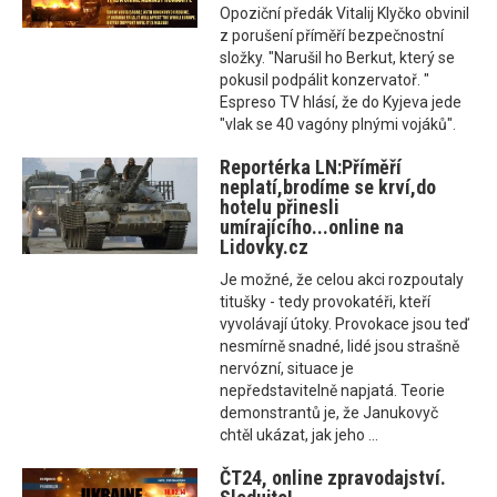
Opoziční předák Vitalij Klyčko obvinil
z porušení příměří bezpečnostní
složky. "Narušil ho Berkut, který se
pokusil podpálit konzervatoř. "
Espreso TV hlásí, že do Kyjeva jede
"vlak se 40 vagóny plnými vojáků".
Reportérka LN:Příměří
neplatí,brodíme se krví,do
hotelu přinesli
umírajícího...online na
Lidovky.cz
Je možné, že celou akci rozpoutaly
titušky - tedy provokatéři, kteří
vyvolávají útoky. Provokace jsou teď
nesmírně snadné, lidé jsou strašně
nervózní, situace je
nepředstavitelně napjatá. Teorie
demonstrantů je, že Janukovyč
chtěl ukázat, jak jeho ...
ČT24, online zpravodajství.