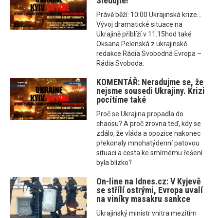
Sledujte!
Právě běží: 10:00 Ukrajinská krize...
Vývoj dramatické situace na
Ukrajině přiblíží v 11.15hod také
Oksana Pelenská z ukrajinské
redakce Rádia Svobodná Evropa –
Rádia Svoboda.
KOMENTÁŘ: Neradujme se, že
nejsme sousedi Ukrajiny. Krizi
pocítíme také
Proč se Ukrajina propadla do
chaosu? A proč zrovna teď, kdy se
zdálo, že vláda a opozice nakonec
překonaly mnohatýdenní patovou
situaci a cesta ke smírnému řešení
byla blízko?
On-line na Idnes.cz: V Kyjevě
se střílí ostrými, Evropa uvalí
na viníky masakru sankce
Ukrajinský ministr vnitra mezitím