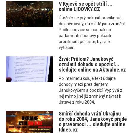
V Kyjevě se opět střílí ...
online LIDOVKY.CZ
Útočníci se prý pokusili proniknout
do sněmovny, na místě jsou zranění.
Podle opozice se naopak do
parlamentní budovy pokusili
proniknout policisté, byli ale
vytlačeni.
Živě: Průlom? Janukovyč
oznámil dohodu s opozicí...
sledujte online na Aktualne.cz
Po internetu koluje text údajné
dohody mezi prezidentem
Janukovyčem a opozicí. Vyplývá z
něj mimo jiné již zmíněný návrat k
ústavě z roku 2004.
Smírčí dohoda vrátí Ukrajinu
do roku 2004, Janukovyč přijde
o pravomoci ... sledujte online
Idnes.cz