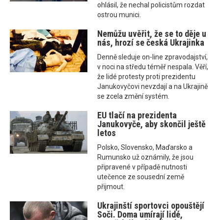
ohlásil, že nechal policistům rozdat
ostrou munici.
Nemůžu uvěřit, že se to děje u
nás, hrozí se česká Ukrajinka
Denně sleduje on-line zpravodajství,
v noci na středu téměř nespala. Věří,
že lidé protesty proti prezidentu
Janukovyčovi nevzdají a na Ukrajině
se zcela změní systém.
EU tlačí na prezidenta
Janukovyče, aby skončil ještě
letos
Polsko, Slovensko, Maďarsko a
Rumunsko už oznámily, že jsou
připravené v případě nutnosti
utečence ze sousední země
přijmout.
Ukrajinští sportovci opouštějí
Soči. Doma umírají lidé,