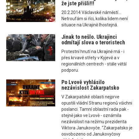
že jste přišli!!!
20.2.2014 Václavské náměstí...
Netroufám si říci, kolika lidem není
situace na Ukrajině lhostejná.
Jinak to nešlo. Ukrajinci
odmítají slova o teroristech
Protestní hnutí na Ukrajině má - i
přes krvavé střety v Kyjevě a v
regionálních centrech - stále větší
podporu.
Po Lvově vyhlásilo
nezávislost Zakarpatsko
V Zakarpatské oblasti nejprve
opustili vládní Stranu regionů všichni
poslanci. Tamní oblastní rada pak -
stejně jako ve Lvově - oznámila
nezávislost na režimu prezidenta
Viktora Janukovyče. "Zakarpatsko je
osvobozeno od Janukovyčovy