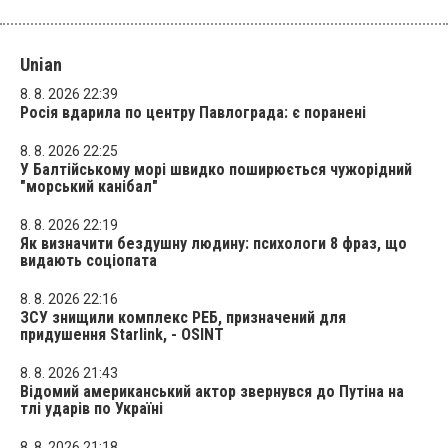
Unian
8. 8. 2026 22:39
Росія вдарила по центру Павлограда: є поранені
8. 8. 2026 22:25
У Балтійському морі швидко поширюється чужорідний
"морський канібал"
8. 8. 2026 22:19
Як визначити бездушну людину: психологи 8 фраз, що
видають соціопата
8. 8. 2026 22:16
ЗСУ знищили комплекс РЕБ, призначений для
придушення Starlink, - OSINT
8. 8. 2026 21:43
Відомий американський актор звернувся до Путіна на
тлі ударів по Україні
8. 8. 2026 21:18