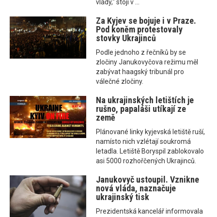
vlády," stojí v ...
Za Kyjev se bojuje i v Praze.
Pod koněm protestovaly
stovky Ukrajinců
Podle jednoho z řečníků by se
zločiny Janukovyčova režimu měl
zabývat haagský tribunál pro
válečné zločiny.
Na ukrajinských letištích je
rušno, papaláši utíkají ze
země
Plánované linky kyjevská letiště ruší,
namísto nich vzlétají soukromá
letadla. Letiště Boryspil zablokovalo
asi 5000 rozhořčených Ukrajinců.
Janukovyč ustoupil. Vznikne
nová vláda, naznačuje
ukrajinský tisk
Prezidentská kancelář informovala