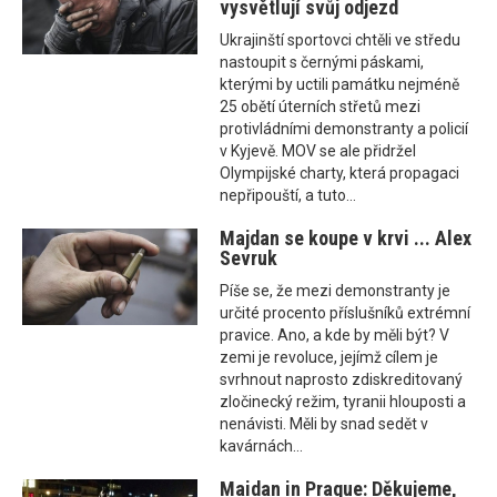
vysvětlují svůj odjezd
Ukrajinští sportovci chtěli ve středu
nastoupit s černými páskami,
kterými by uctili památku nejméně
25 obětí úterních střetů mezi
protivládními demonstranty a policií
v Kyjevě. MOV se ale přidržel
Olympijské charty, která propagaci
nepřipouští, a tuto...
Majdan se koupe v krvi ... Alex
Sevruk
Píše se, že mezi demonstranty je
určité procento příslušníků extrémní
pravice. Ano, a kde by měli být? V
zemi je revoluce, jejímž cílem je
svrhnout naprosto zdiskreditovaný
zločinecký režim, tyranii hlouposti a
nenávisti. Měli by snad sedět v
kavárnách...
Maidan in Prague: Děkujeme,