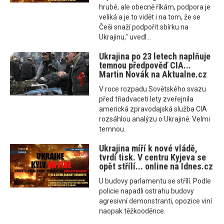
hrubé, ale obecně říkám, podpora je
veliká a je to vidět i na tom, že se
Češi snaží podpořit sbírku na
Ukrajinu," uvedl...
Ukrajina po 23 letech naplňuje
temnou předpověď CIA...
Martin Novák na Aktualne.cz
V roce rozpadu Sovětského svazu
před třiadvaceti lety zveřejnila
americká zpravodajská služba CIA
rozsáhlou analýzu o Ukrajině. Velmi
temnou.
Ukrajina míří k nové vládě,
tvrdí tisk. V centru Kyjeva se
opět střílí... online na Idnes.cz
U budovy parlamentu se střílí. Podle
policie napadli ostrahu budovy
agresivní demonstranti, opozice viní
naopak těžkooděnce.