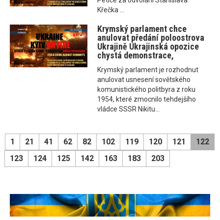
Petice za odvolání Stanislava
Křečka ...
Krymský parlament chce
anulovat předání poloostrova
Ukrajině Ukrajinská opozice
chystá demonstrace,
Krymský parlament je rozhodnut
anulovat usnesení sovětského
komunistického politbyra z roku
1954, které zmocnilo tehdejšího
vládce SSSR Nikitu...
1
21
41
62
82
102
119
120
121
122
123
124
125
142
163
183
203