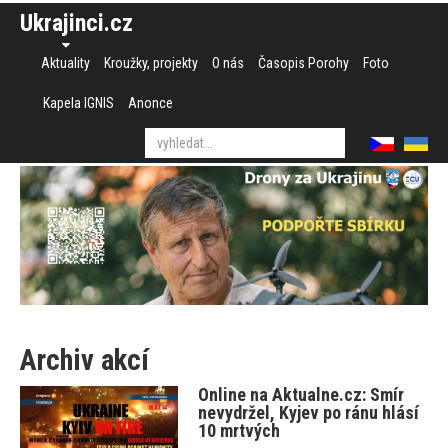
Ukrajinci.cz
Aktuality
Kroužky, projekty
O nás
Časopis Porohy
Foto
Kapela IGNIS
Anonce
Archiv akcí
Online na Aktualne.cz: Smír
nevydržel, Kyjev po ránu hlásí
10 mrtvých