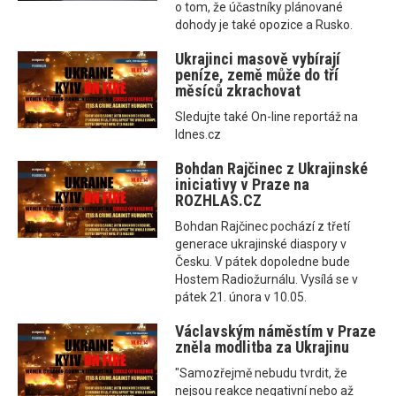
o tom, že účastníky plánované
dohody je také opozice a Rusko.
Ukrajinci masově vybírají
peníze, země může do tří
měsíců zkrachovat
Sledujte také On-line reportáž na
Idnes.cz
Bohdan Rajčinec z Ukrajinské
iniciativy v Praze na
ROZHLAS.CZ
Bohdan Rajčinec pochází z třetí
generace ukrajinské diaspory v
Česku. V pátek dopoledne bude
Hostem Radiožurnálu. Vysílá se v
pátek 21. února v 10.05.
Václavským náměstím v Praze
zněla modlitba za Ukrajinu
"Samozřejmě nebudu tvrdit, že
nejsou reakce negativní nebo až