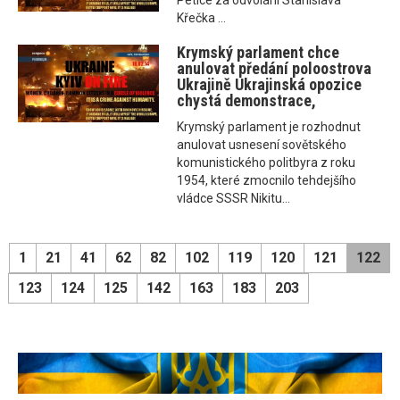
Petice za odvolání Stanislava
Křečka ...
Krymský parlament chce
anulovat předání poloostrova
Ukrajině Ukrajinská opozice
chystá demonstrace,
Krymský parlament je rozhodnut
anulovat usnesení sovětského
komunistického politbyra z roku
1954, které zmocnilo tehdejšího
vládce SSSR Nikitu...
1
21
41
62
82
102
119
120
121
122
123
124
125
142
163
183
203