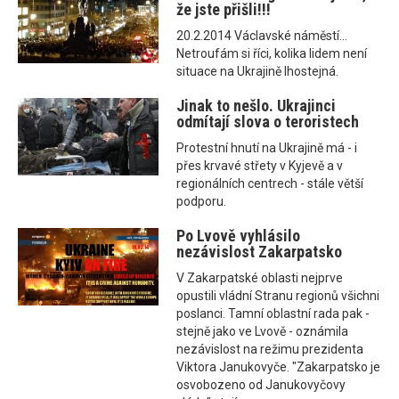
že jste přišli!!!
20.2.2014 Václavské náměstí...
Netroufám si říci, kolika lidem není
situace na Ukrajině lhostejná.
Jinak to nešlo. Ukrajinci
odmítají slova o teroristech
Protestní hnutí na Ukrajině má - i
přes krvavé střety v Kyjevě a v
regionálních centrech - stále větší
podporu.
Po Lvově vyhlásilo
nezávislost Zakarpatsko
V Zakarpatské oblasti nejprve
opustili vládní Stranu regionů všichni
poslanci. Tamní oblastní rada pak -
stejně jako ve Lvově - oznámila
nezávislost na režimu prezidenta
Viktora Janukovyče. "Zakarpatsko je
osvobozeno od Janukovyčovy