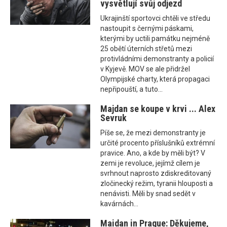
vysvětlují svůj odjezd
Ukrajinští sportovci chtěli ve středu
nastoupit s černými páskami,
kterými by uctili památku nejméně
25 obětí úterních střetů mezi
protivládními demonstranty a policií
v Kyjevě. MOV se ale přidržel
Olympijské charty, která propagaci
nepřipouští, a tuto...
Majdan se koupe v krvi ... Alex
Sevruk
Píše se, že mezi demonstranty je
určité procento příslušníků extrémní
pravice. Ano, a kde by měli být? V
zemi je revoluce, jejímž cílem je
svrhnout naprosto zdiskreditovaný
zločinecký režim, tyranii hlouposti a
nenávisti. Měli by snad sedět v
kavárnách...
Maidan in Prague: Děkujeme,