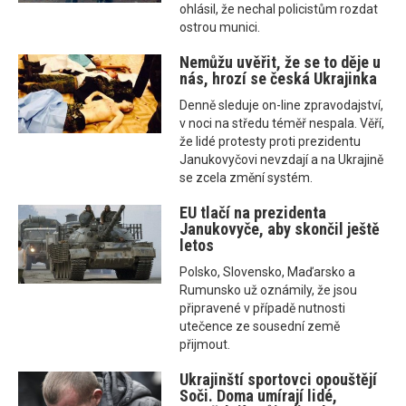
ohlásil, že nechal policistům rozdat
ostrou munici.
Nemůžu uvěřit, že se to děje u
nás, hrozí se česká Ukrajinka
Denně sleduje on-line zpravodajství,
v noci na středu téměř nespala. Věří,
že lidé protesty proti prezidentu
Janukovyčovi nevzdají a na Ukrajině
se zcela změní systém.
EU tlačí na prezidenta
Janukovyče, aby skončil ještě
letos
Polsko, Slovensko, Maďarsko a
Rumunsko už oznámily, že jsou
připravené v případě nutnosti
utečence ze sousední země
přijmout.
Ukrajinští sportovci opouštějí
Soči. Doma umírají lidé,