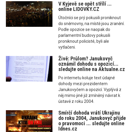
V Kyjevě se opět střílí ...
online LIDOVKY.CZ
Útočníci se prý pokusili proniknout
do sněmovny, na místě jsou zranění.
Podle opozice se naopak do
parlamentní budovy pokusili
proniknout policisté, byli ale
vytlačeni.
Živě: Průlom? Janukovyč
oznámil dohodu s opozicí...
sledujte online na Aktualne.cz
Po internetu koluje text údajné
dohody mezi prezidentem
Janukovyčem a opozicí. Vyplývá z
něj mimo jiné již zmíněný návrat k
ústavě z roku 2004.
Smírčí dohoda vrátí Ukrajinu
do roku 2004, Janukovyč přijde
o pravomoci ... sledujte online
Idnes.cz