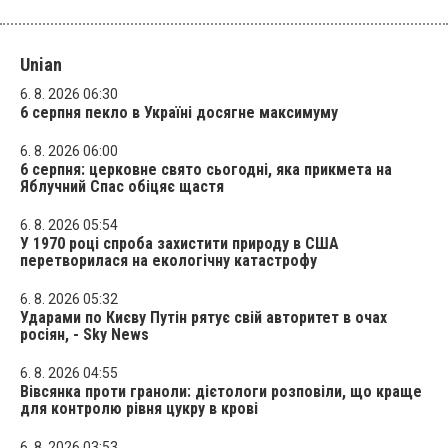
Unian
6. 8. 2026 06:30
6 серпня пекло в Україні досягне максимуму
6. 8. 2026 06:00
6 серпня: церковне свято сьогодні, яка прикмета на
Яблучний Спас обіцяє щастя
6. 8. 2026 05:54
У 1970 році спроба захистити природу в США
перетворилася на екологічну катастрофу
6. 8. 2026 05:32
Ударами по Києву Путін рятує свій авторитет в очах
росіян, - Sky News
6. 8. 2026 04:55
Вівсянка проти граноли: дієтологи розповіли, що краще
для контролю рівня цукру в крові
6. 8. 2026 03:53