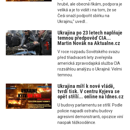
hrubé, ale obecně říkám, podpora je
veliká a je to vidět i na tom, že se
Češi snaží podpořit sbírku na
Ukrajinu," uvedl...
Ukrajina po 23 letech naplňuje
temnou předpověď CIA...
Martin Novák na Aktualne.cz
V roce rozpadu Sovětského svazu
před třiadvaceti lety zveřejnila
americká zpravodajská služba CIA
rozsáhlou analýzu o Ukrajině. Velmi
temnou.
Ukrajina míří k nové vládě,
tvrdí tisk. V centru Kyjeva se
opět střílí... online na Idnes.cz
U budovy parlamentu se střílí. Podle
policie napadli ostrahu budovy
agresivní demonstranti, opozice viní
naopak těžkooděnce.