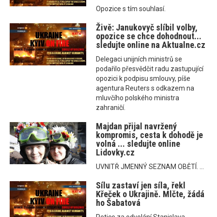
Opozice s tím souhlasí.
Živě: Janukovyč slíbil volby,
opozice se chce dohodnout...
sledujte online na Aktualne.cz
Delegaci unijních ministrů se
podařilo přesvědčit radu zastupující
opozici k podpisu smlouvy, píše
agentura Reuters s odkazem na
mluvčího polského ministra
zahraničí.
Majdan přijal navržený
kompromis, cesta k dohodě je
volná ... sledujte online
Lidovky.cz
UVNITŘ JMENNÝ SEZNAM OBĚTÍ. ...
Sílu zastaví jen síla, řekl
Křeček o Ukrajině. Mlčte, žádá
ho Šabatová