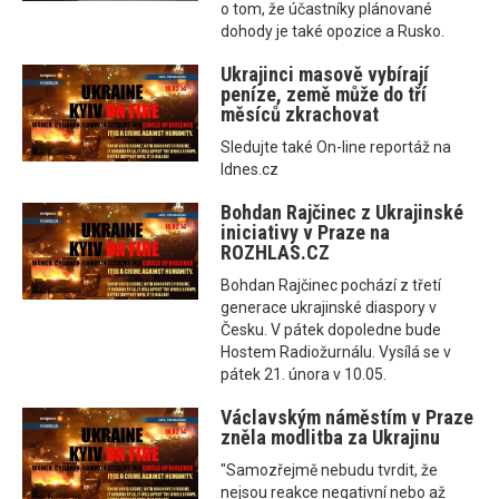
o tom, že účastníky plánované
dohody je také opozice a Rusko.
Ukrajinci masově vybírají
peníze, země může do tří
měsíců zkrachovat
Sledujte také On-line reportáž na
Idnes.cz
Bohdan Rajčinec z Ukrajinské
iniciativy v Praze na
ROZHLAS.CZ
Bohdan Rajčinec pochází z třetí
generace ukrajinské diaspory v
Česku. V pátek dopoledne bude
Hostem Radiožurnálu. Vysílá se v
pátek 21. února v 10.05.
Václavským náměstím v Praze
zněla modlitba za Ukrajinu
"Samozřejmě nebudu tvrdit, že
nejsou reakce negativní nebo až