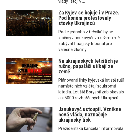
vlády," stojí v ...
Za Kyjev se bojuje i v Praze.
Pod koněm protestovaly
stovky Ukrajinců
Podle jednoho z řečníků by se
zločiny Janukovyčova režimu měl
zabývat haagský tribunál pro
válečné zločiny.
Na ukrajinských letištích je
rušno, papaláši utíkají ze
země
Plánované linky kyjevská letiště ruší,
namísto nich vzlétají soukromá
letadla. Letiště Boryspil zablokovalo
asi 5000 rozhořčených Ukrajinců.
Janukovyč ustoupil. Vznikne
nová vláda, naznačuje
ukrajinský tisk
Prezidentská kancelář informovala