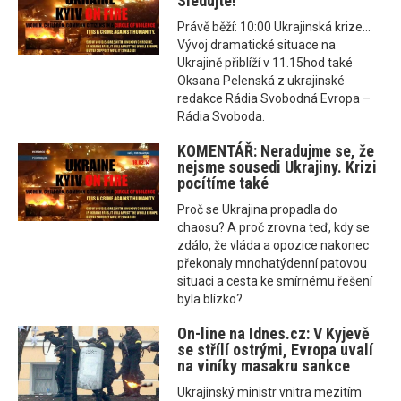
Sledujte!
Právě běží: 10:00 Ukrajinská krize...
Vývoj dramatické situace na
Ukrajině přiblíží v 11.15hod také
Oksana Pelenská z ukrajinské
redakce Rádia Svobodná Evropa –
Rádia Svoboda.
KOMENTÁŘ: Neradujme se, že
nejsme sousedi Ukrajiny. Krizi
pocítíme také
Proč se Ukrajina propadla do
chaosu? A proč zrovna teď, kdy se
zdálo, že vláda a opozice nakonec
překonaly mnohatýdenní patovou
situaci a cesta ke smírnému řešení
byla blízko?
On-line na Idnes.cz: V Kyjevě
se střílí ostrými, Evropa uvalí
na viníky masakru sankce
Ukrajinský ministr vnitra mezitím