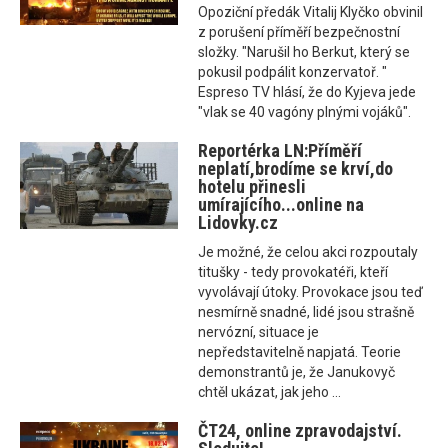
Opoziční předák Vitalij Klyčko obvinil
z porušení příměří bezpečnostní
složky. "Narušil ho Berkut, který se
pokusil podpálit konzervatoř. "
Espreso TV hlásí, že do Kyjeva jede
"vlak se 40 vagóny plnými vojáků".
Reportérka LN:Příměří
neplatí,brodíme se krví,do
hotelu přinesli
umírajícího...online na
Lidovky.cz
Je možné, že celou akci rozpoutaly
titušky - tedy provokatéři, kteří
vyvolávají útoky. Provokace jsou teď
nesmírně snadné, lidé jsou strašně
nervózní, situace je
nepředstavitelně napjatá. Teorie
demonstrantů je, že Janukovyč
chtěl ukázat, jak jeho ...
ČT24, online zpravodajství.