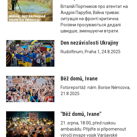
Віталій Портников про атентат на
Андрія Парубія, Війна триває:
ситуація на фронті критична.
Росіяни просуваються дедалі
швидше, зменшуючи втрати.
Den nezávislosti Ukrajiny
Rudolfinum, Praha 1, 24.8.2025
Běž domů, Ivane
Fotoreportáž: nám. Borise Němcova,
21.8.2025
"Běž domů, Ivane"
21. srpna, 18:00, před ruskou
ambasádu. Přijďte si připomenout
výročí invaze vojsk Varšavské