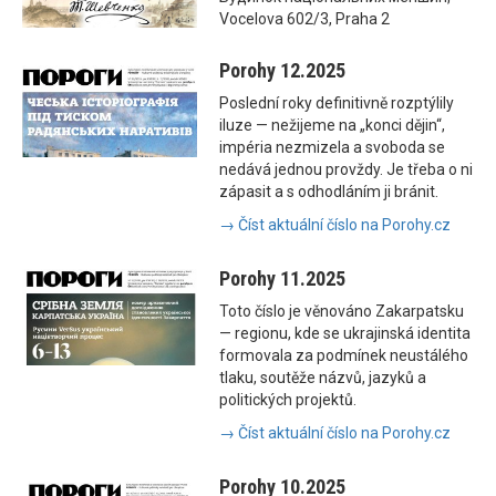
Vocelova 602/3, Praha 2
Porohy 12.2025
Poslední roky definitivně rozptýlily
iluze — nežijeme na „konci dějin“,
impéria nezmizela a svoboda se
nedává jednou provždy. Je třeba o ni
zápasit a s odhodláním ji bránit.
→ Číst aktuální číslo na Porohy.cz
Porohy 11.2025
Toto číslo je věnováno Zakarpatsku
— regionu, kde se ukrajinská identita
formovala za podmínek neustálého
tlaku, soutěže názvů, jazyků a
politických projektů.
→ Číst aktuální číslo na Porohy.cz
Porohy 10.2025