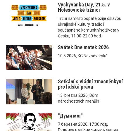
Vyshyvanka Day, 21.5. v
Holešovické tržnici
Tržní náměstí popáté ožije oslavou
ukrajinské kultury, tradic i
současného komunitního života v
Česku, 11.00-22.00 hod.
Svátek Dne matek 2026
10.5.2026, KC Novodvorská
Setkání s vládní zmocněnkyní
pro lidská práva
13. března 2026, Dům
národnostních menšin
"Думи мої"
7 березня 2026, 17:00 год,
Будинок національних меншин,