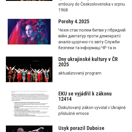
smlouvy do Československa v srpnu
1968
Porohy 4.2025
Чехія стає полем битви у гібридній
війні диктатур проти демократії:
аналіз щорічно-го звіту Служби
безпеки та інформаці ЧР та ін.
Dny ukrajinské kultury v ČR
2025
aktualizovaný program
EKU se vyjádřil k zákonu
12414
Diskutovaný zákon vyvolal v Ukrajině
příslušné emoce
Usyk porazil Duboise