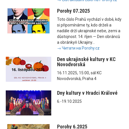
Porohy 07.2025
Toto číslo Prahů vychází v době, kdy
si připomínáme ty, kdo drželi a
nadále drží ukrajinské nebe, zemi a
důstojnost. 14. říjen — Den obránců
a obránkyň Ukrajiny...
→ Читати на Porohy.cz
Den ukrajinské kultury v KC
Novodvorská
16.11.2025, 15:00, sál KC
Novodvorská, Praha 4
Dny kultury v Hradci Králové
6.-19.10.2025
Porohy 6.2025