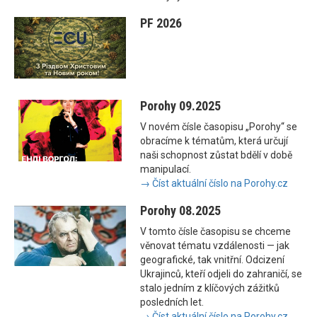
PF 2026
Porohy 09.2025
V novém čísle časopisu „Porohy“ se
obracíme k tématům, která určují
naši schopnost zůstat bdělí v době
manipulací.
→ Číst aktuální číslo na Porohy.cz
Porohy 08.2025
V tomto čísle časopisu se chceme
věnovat tématu vzdálenosti — jak
geografické, tak vnitřní. Odcizení
Ukrajinců, kteří odjeli do zahraničí, se
stalo jedním z klíčových zážitků
posledních let.
→ Číst aktuální číslo na Porohy.cz