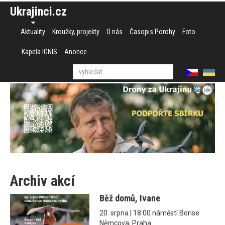
Ukrajinci.cz
Aktuality
Kroužky, projekty
O nás
Časopis Porohy
Foto
Kapela IGNIS
Anonce
Archiv akcí
Běž domů, Ivane
20. srpna | 18:00 náměstí Borise
Němcova, Praha