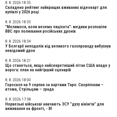
8. 8. 2026 18:35
Складено рейтинг найкращих вживаних відеокарт для
купівлі у 2026 році
8. 8. 2026 18:35
"Молимося, коли веземо пацієнта": медики розповіли
BBC про полювання російських дронів
8. 8. 2026 18:34
У Болгарії неподалік від великого газопроводу вибухнув
невідомий дрон
8. 8. 2026 18:21
Що станеться, якщо найсекретніший літак США впаде у
ворога: план на найгірший сценарій
8. 8. 2026 18:00
Гороскоп на 9 серпня за картами Таро: Скорпіонам –
втома, Стрільцям – зрада
8. 8. 2026 17:38
Норвезькі військові навчають ЗСУ "духу вікінгів" для
виживання на фронті, - BI