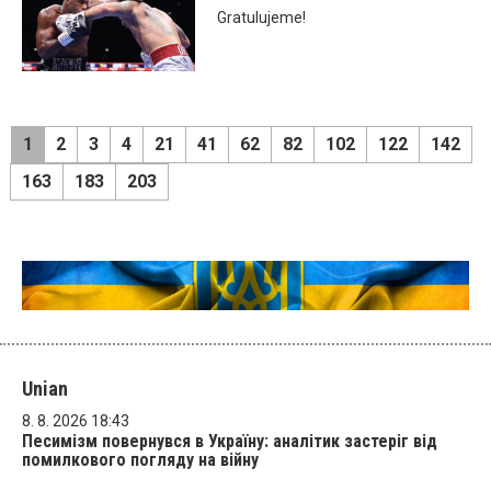
Gratulujeme!
1
2
3
4
21
41
62
82
102
122
142
163
183
203
Unian
8. 8. 2026 18:43
Песимізм повернувся в Україну: аналітик застеріг від
помилкового погляду на війну