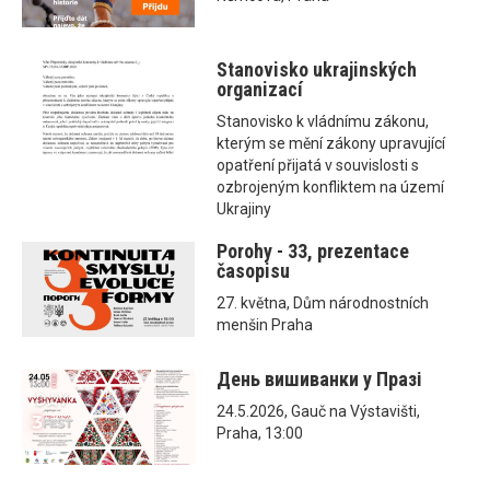
Stanovisko ukrajinských
organizací
Stanovisko k vládnímu zákonu,
kterým se mění zákony upravující
opatření přijatá v souvislosti s
ozbrojeným konfliktem na území
Ukrajiny
Porohy - 33, prezentace
časopisu
27. května, Dům národnostních
menšin Praha
День вишиванки у Празі
24.5.2026, Gauč na Výstavišti,
Praha, 13:00