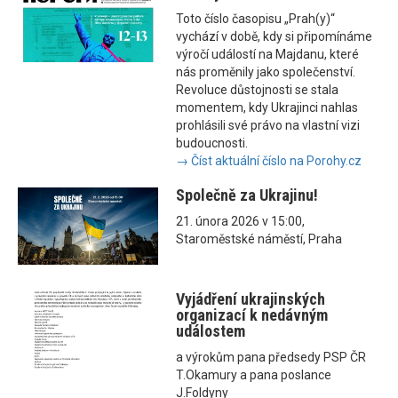
Toto číslo časopisu „Prah(y)“
vychází v době, kdy si připomínáme
výročí událostí na Majdanu, které
nás proměnily jako společenství.
Revoluce důstojnosti se stala
momentem, kdy Ukrajinci nahlas
prohlásili své právo na vlastní vizi
budoucnosti.
→ Číst aktuální číslo na Porohy.cz
Společně za Ukrajinu!
21. února 2026 v 15:00,
Staroměstské náměstí, Praha
Vyjádření ukrajinských
organizací k nedávným
událostem
a výrokům pana předsedy PSP ČR
T.Okamury a pana poslance
J.Foldyny