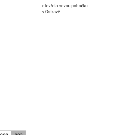
otevřela novou pobočku
v Ostravě