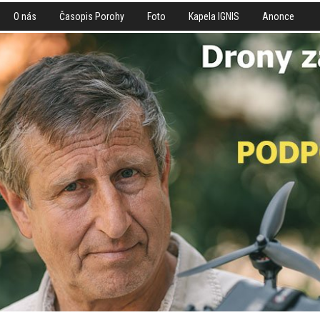
O nás
Časopis Porohy
Foto
Kapela IGNIS
Anonce