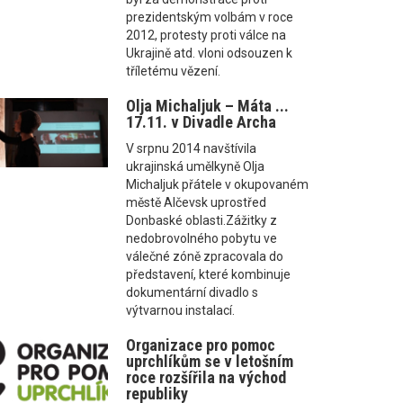
prezidentským volbám v roce
2012, protesty proti válce na
Ukrajině atd. vloni odsouzen k
tříletému vězení.
Olja Michaljuk – Máta ...
17.11. v Divadle Archa
V srpnu 2014 navštívila
ukrajinská umělkyně Olja
Michaljuk přátele v okupovaném
městě Alčevsk uprostřed
Donbaské oblasti.Zážitky z
nedobrovolného pobytu ve
válečné zóně zpracovala do
představení, které kombinuje
dokumentární divadlo s
výtvarnou instalací.
Organizace pro pomoc
uprchlíkům se v letošním
roce rozšířila na východ
republiky