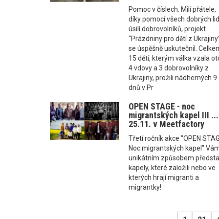
Pomoc v číslech. Milí přátele,
díky pomocí všech dobrých lid
úsilí dobrovolníků, projekt
“Prázdniny pro dětí z Ukrajiny
se úspěšně uskutečnil. Celke
15 dětí, kterým válka vzala ot
4 vdovy a 3 dobrovolníky z
Ukrajiny, prožili nádherných 9
dnů v Pr
OPEN STAGE - noc
migrantských kapel III ...
25.11. v Meetfactory
Třetí ročník akce "OPEN STAG
Noc migrantských kapel" Vá
unikátním způsobem předsta
kapely, které založili nebo ve
kterých hrají migranti a
migrantky!