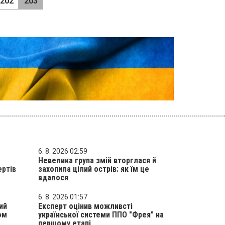
202
203
6. 8. 2026 02:59
Невелика група змій вторглася й
ертів
захопила цілий острів: як їм це
вдалося
6. 8. 2026 01:57
ий
Експерт оцінив можливсті
ом
української системи ППО "Фрея" на
першому етапі