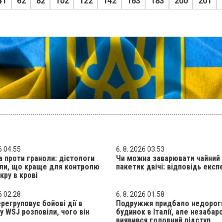
41
62
82
102
122
142
163
183
200
201
6 04:55
6. 8. 2026 03:53
а проти граноли: дієтологи
Чи можна заварювати чайний
іли, що краще для контролю
пакетик двічі: відповідь експ
кру в крові
6 02:28
6. 8. 2026 01:58
ерегруповує бойові дії в
Подружжя придбало недорог
 у WSJ розповіли, чого він
будинок в Італії, але незабар
виявився головний підступ