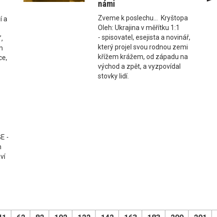
námi
Zveme k poslechu... Kryštopa
í a
Oleh: Ukrajina v měřítku 1:1
- spisovatel, esejista a novinář,
”,
který projel svou rodnou zemi
m
křížem krážem, od západu na
ce,
východ a zpět, a vyzpovídal
stovky lidí.
E -
m
ví