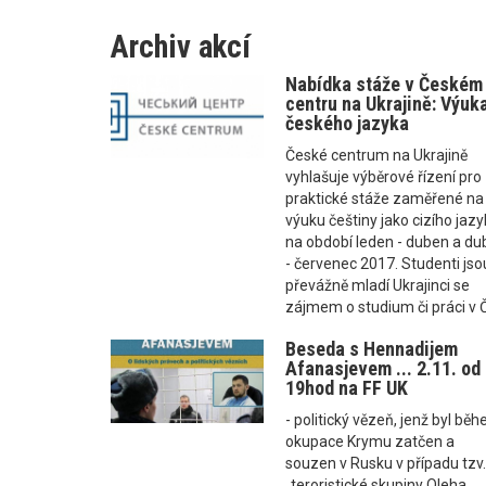
Archiv akcí
Nabídka stáže v Českém
centru na Ukrajině: Výuk
českého jazyka
České centrum na Ukrajině
vyhlašuje výběrové řízení pro
praktické stáže zaměřené na
výuku češtiny jako cizího jaz
na období leden - duben a d
- červenec 2017. Studenti jso
převážně mladí Ukrajinci se
zájmem o studium či práci v 
Beseda s Hennadijem
Afanasjevem ... 2.11. od
19hod na FF UK
- politický vězeň, jenž byl bě
okupace Krymu zatčen a
souzen v Rusku v případu tzv
„teroristické skupiny Oleha