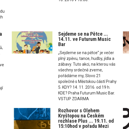
edu
ch
a
Sejdeme se na Pětce ...
14.11. ve Futurum Music
Bar
ů,
„Sejdeme se na pětce” je večer
a
plný zpěvu, tance, hudby, jídla a
zábavy. Tuto akci, na kterou vás
kve
všechny srdečně zveme,
pořádáme my, Slovo 21
společně s Městskou částí Prahy
5. KDY? 14. 11. 2016. od 19 h.
jí
KDE? Praha Futurum Music Bar.
VSTUP ZDARMA
Rozhovor s Olehem
Kryštopou na Českém
rozhlase Plus ... 19.11. od
15:10hod v pořadu Mezi