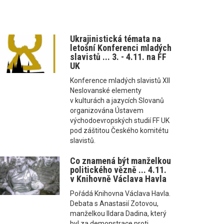
Ukrajinistická témata na
letošní Konferenci mladých
slavistů ... 3. - 4.11. na FF
UK
Konference mladých slavistů XII
Neslovanské elementy
v kulturách a jazycích Slovanů
organizována Ústavem
východoevropských studií FF UK
pod záštitou Českého komitétu
slavistů.
Co znamená být manželkou
politického vězně ... 4.11.
v Knihovně Václava Havla
Pořádá Knihovna Václava Havla.
Debata s Anastasií Zotovou,
manželkou Ildara Dadina, který
byl za demonstrace proti