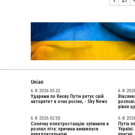
1
21
Unian
6. 8. 2026 05:32
6. 8. 202
Ударами по Києву Путін рятує свій
Вівсянк
авторитет в очах росіян, - Sky News
розпов
рівня цу
6. 8. 2026 02:50
6. 8. 202
Сонячну електростанцію зупинили в
Путін п
розпал літа: причина виявилася
Україні:
парадоксальною
прагне