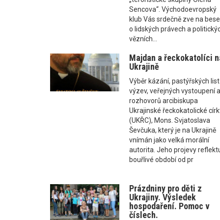
Sencova“. Východoevropský
klub Vás srdečně zve na bes
o lidských právech a politický
vězních...
Majdan a řeckokatolíci n
Ukrajině
Výběr kázání, pastýřských list
výzev, veřejných vystoupení 
rozhovorů arcibiskupa
Ukrajinské řeckokatolické cír
(UKŘC), Mons. Svjatoslava
Ševčuka, který je na Ukrajině
vnímán jako velká morální
autorita. Jeho projevy reflektu
bouřlivé období od pr
Prázdniny pro děti z
Ukrajiny. Výsledek
hospodaření. Pomoc v
číslech.