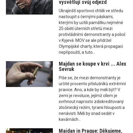
vysvětlují svůj odjezd
Ukrajinští sportovci chtěli ve středu
nastoupit s černými páskami,
kterými by uctili památku nejméně
25 obětí úterních střetů mezi
protivládními demonstranty a policií
v Kyjevě. MOV se ale přidržel
Olympijské charty, která propagaci
nepřipouští, a tuto...
Majdan se koupe v krvi ... Alex
Sevruk
Píše se, že mezi demonstranty je
určité procento příslušníků extrémní
pravice. Ano, a kde by měli být? V
zemi je revoluce, jejímž cílem je
svrhnout naprosto zdiskreditovaný
zločinecký režim, tyranii hlouposti a
nenávisti. Měli by snad sedět v
kavárnách...
Maidan in Prague: Děkujeme,