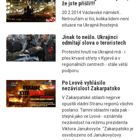
že jste přišli!!!
20.2.2014 Václavské náměstí...
Netroufám si říci, kolika lidem není
situace na Ukrajině lhostejná.
Jinak to nešlo. Ukrajinci
odmítají slova o teroristech
Protestní hnutí na Ukrajině má - i
přes krvavé střety v Kyjevě a v
regionálních centrech - stále větší
podporu.
Po Lvově vyhlásilo
nezávislost Zakarpatsko
V Zakarpatské oblasti nejprve
opustili vládní Stranu regionů všichni
poslanci. Tamní oblastní rada pak -
stejně jako ve Lvově - oznámila
nezávislost na režimu prezidenta
Viktora Janukovyče. "Zakarpatsko je
osvobozeno od Janukovyčovy