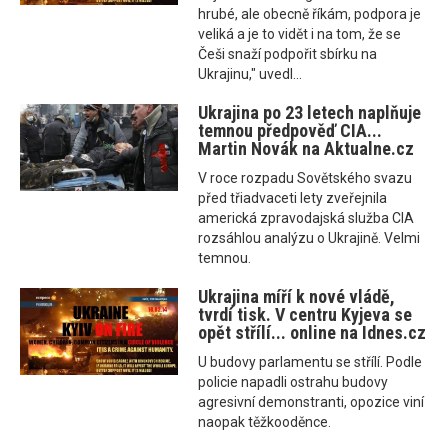
hrubé, ale obecně říkám, podpora je
veliká a je to vidět i na tom, že se
Češi snaží podpořit sbírku na
Ukrajinu," uvedl...
Ukrajina po 23 letech naplňuje
temnou předpověď CIA...
Martin Novák na Aktualne.cz
V roce rozpadu Sovětského svazu
před třiadvaceti lety zveřejnila
americká zpravodajská služba CIA
rozsáhlou analýzu o Ukrajině. Velmi
temnou.
Ukrajina míří k nové vládě,
tvrdí tisk. V centru Kyjeva se
opět střílí... online na Idnes.cz
U budovy parlamentu se střílí. Podle
policie napadli ostrahu budovy
agresivní demonstranti, opozice viní
naopak těžkooděnce.