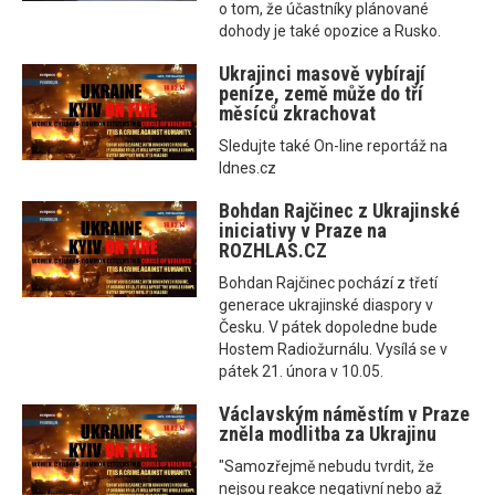
o tom, že účastníky plánované
dohody je také opozice a Rusko.
Ukrajinci masově vybírají
peníze, země může do tří
měsíců zkrachovat
Sledujte také On-line reportáž na
Idnes.cz
Bohdan Rajčinec z Ukrajinské
iniciativy v Praze na
ROZHLAS.CZ
Bohdan Rajčinec pochází z třetí
generace ukrajinské diaspory v
Česku. V pátek dopoledne bude
Hostem Radiožurnálu. Vysílá se v
pátek 21. února v 10.05.
Václavským náměstím v Praze
zněla modlitba za Ukrajinu
"Samozřejmě nebudu tvrdit, že
nejsou reakce negativní nebo až