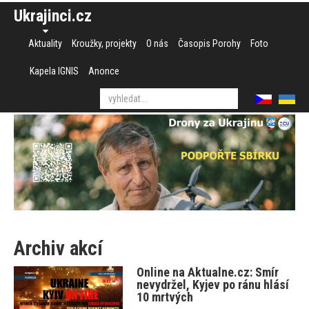
Ukrajinci.cz
Aktuality
Kroužky, projekty
O nás
Časopis Porohy
Foto
Kapela IGNIS
Anonce
Archiv akcí
Online na Aktualne.cz: Smír
nevydržel, Kyjev po ránu hlásí
10 mrtvých