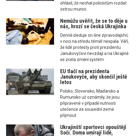
ohlásil, že nechal policistům rozdat
ostrou munici.
Nemůžu uvěřit, že se to děje u
nás, hrozí se česká Ukrajinka
Denně sleduje on-line zpravodajství,
v noci na středu téměř nespala. Věří,
že lidé protesty proti prezidentu
Janukovyčovi nevzdají a na Ukrajině
se zcela změní systém.
EU tlačí na prezidenta
Janukovyče, aby skončil ještě
letos
Polsko, Slovensko, Maďarsko a
Rumunsko už oznámily, že jsou
připravené v případě nutnosti
utečence ze sousední země
přijmout.
Ukrajinští sportovci opouštějí
Soči. Doma umírají lidé,