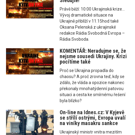
Sledujte!
Právě běží: 10:00 Ukrajinská krize...
Vývoj dramatické situace na
Ukrajině přiblíží v 11.15hod také
Oksana Pelenská z ukrajinské
redakce Rádia Svobodná Evropa –
Rádia Svoboda.
KOMENTÁŘ: Neradujme se, že
nejsme sousedi Ukrajiny. Krizi
pocítíme také
Proč se Ukrajina propadla do
chaosu? A proč zrovna teď, kdy se
zdálo, že vláda a opozice nakonec
překonaly mnohatýdenní patovou
situaci a cesta ke smírnému řešení
byla blízko?
On-line na Idnes.cz: V Kyjevě
se střílí ostrými, Evropa uvalí
na viníky masakru sankce
Ukrajinský ministr vnitra mezitím