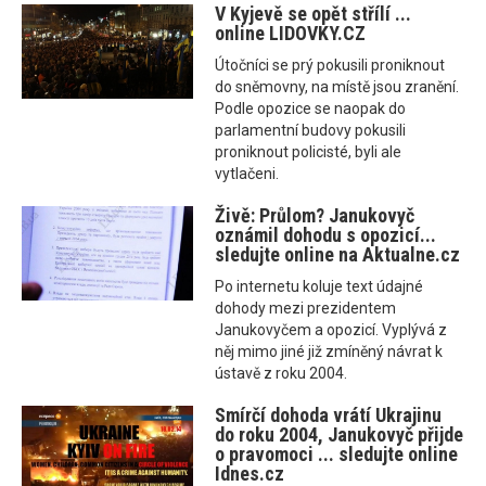
V Kyjevě se opět střílí ...
online LIDOVKY.CZ
Útočníci se prý pokusili proniknout
do sněmovny, na místě jsou zranění.
Podle opozice se naopak do
parlamentní budovy pokusili
proniknout policisté, byli ale
vytlačeni.
Živě: Průlom? Janukovyč
oznámil dohodu s opozicí...
sledujte online na Aktualne.cz
Po internetu koluje text údajné
dohody mezi prezidentem
Janukovyčem a opozicí. Vyplývá z
něj mimo jiné již zmíněný návrat k
ústavě z roku 2004.
Smírčí dohoda vrátí Ukrajinu
do roku 2004, Janukovyč přijde
o pravomoci ... sledujte online
Idnes.cz