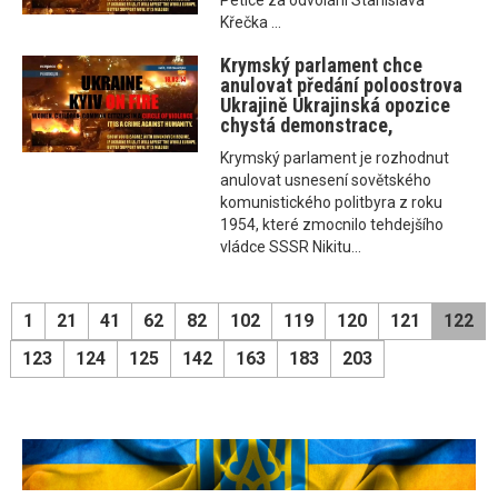
Petice za odvolání Stanislava
Křečka ...
Krymský parlament chce
anulovat předání poloostrova
Ukrajině Ukrajinská opozice
chystá demonstrace,
Krymský parlament je rozhodnut
anulovat usnesení sovětského
komunistického politbyra z roku
1954, které zmocnilo tehdejšího
vládce SSSR Nikitu...
1
21
41
62
82
102
119
120
121
122
123
124
125
142
163
183
203