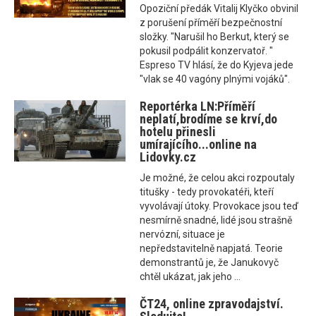
Opoziční předák Vitalij Klyčko obvinil
z porušení příměří bezpečnostní
složky. "Narušil ho Berkut, který se
pokusil podpálit konzervatoř. "
Espreso TV hlásí, že do Kyjeva jede
"vlak se 40 vagóny plnými vojáků".
Reportérka LN:Příměří
neplatí,brodíme se krví,do
hotelu přinesli
umírajícího...online na
Lidovky.cz
Je možné, že celou akci rozpoutaly
titušky - tedy provokatéři, kteří
vyvolávají útoky. Provokace jsou teď
nesmírně snadné, lidé jsou strašně
nervózní, situace je
nepředstavitelně napjatá. Teorie
demonstrantů je, že Janukovyč
chtěl ukázat, jak jeho ...
ČT24, online zpravodajství.