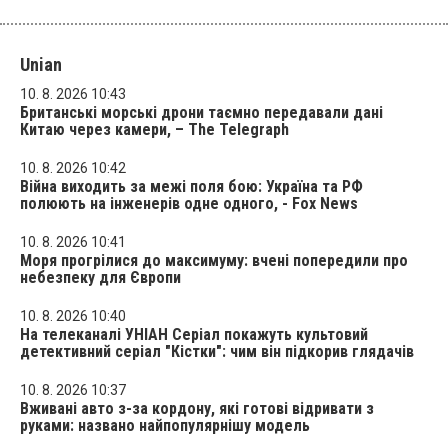
Unian
10. 8. 2026 10:43
Британські морські дрони таємно передавали дані
Китаю через камери, – The Telegraph
10. 8. 2026 10:42
Війна виходить за межі поля бою: Україна та РФ
полюють на інженерів одне одного, - Fox News
10. 8. 2026 10:41
Моря прогрілися до максимуму: вчені попередили про
небезпеку для Європи
10. 8. 2026 10:40
На телеканалі УНІАН Серіал покажуть культовий
детективний серіал "Кістки": чим він підкорив глядачів
10. 8. 2026 10:37
Вживані авто з-за кордону, які готові відривати з
руками: названо найпопулярнішу модель