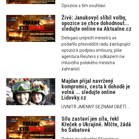
Opozice s tím souhlasí.
Živě: Janukovyč slíbil volby,
opozice se chce dohodnout...
sledujte online na Aktualne.cz
Delegaci unijních ministrů se
podařilo přesvědčit radu zastupující
opozici k podpisu smlouvy, píše
agentura Reuters s odkazem na
mluvčího polského ministra
zahraničí.
Majdan přijal navržený
kompromis, cesta k dohodě je
volná ... sledujte online
Lidovky.cz
UVNITŘ JMENNÝ SEZNAM OBĚTÍ. ...
Sílu zastaví jen síla, řekl
Křeček o Ukrajině. Mlčte, žádá
ho Šabatová