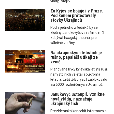
vlády," stojí v ...
Za Kyjev se bojuje i v Praze.
Pod koněm protestovaly
stovky Ukrajinců
Podle jednoho z řečníků by se
zločiny Janukovyčova režimu měl
zabývat haagský tribunál pro
válečné zločiny.
Na ukrajinských letištích je
rušno, papaláši utíkají ze
země
Plánované linky kyjevská letiště ruší,
namísto nich vzlétají soukromá
letadla. Letiště Boryspil zablokovalo
asi 5000 rozhořčených Ukrajinců.
Janukovyč ustoupil. Vznikne
nová vláda, naznačuje
ukrajinský tisk
Prezidentská kancelář informovala