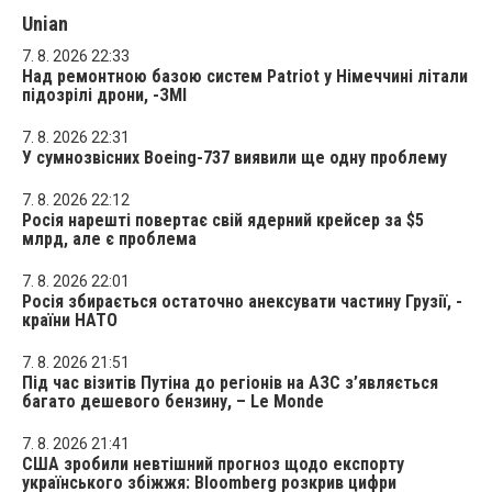
Unian
7. 8. 2026 22:33
Над ремонтною базою систем Patriot у Німеччині літали
підозрілі дрони, -ЗМІ
7. 8. 2026 22:31
У сумнозвісних Boeing-737 виявили ще одну проблему
7. 8. 2026 22:12
Росія нарешті повертає свій ядерний крейсер за $5
млрд, але є проблема
7. 8. 2026 22:01
Росія збирається остаточно анексувати частину Грузії, -
країни НАТО
7. 8. 2026 21:51
Під час візитів Путіна до регіонів на АЗС з’являється
багато дешевого бензину, – Le Monde
7. 8. 2026 21:41
США зробили невтішний прогноз щодо експорту
українського збіжжя: Bloomberg розкрив цифри