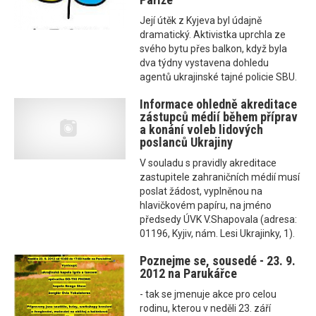
Její útěk z Kyjeva byl údajně
dramatický. Aktivistka uprchla ze
svého bytu přes balkon, když byla
dva týdny vystavena dohledu
agentů ukrajinské tajné policie SBU.
Informace ohledně akreditace
zástupců médií během příprav
a konání voleb lidových
poslanců Ukrajiny
V souladu s pravidly akreditace
zastupitele zahraničních médií musí
poslat žádost, vyplněnou na
hlavičkovém papíru, na jméno
předsedy ÚVK V.Shapovala (adresa:
01196, Kyjiv, nám. Lesi Ukrajinky, 1).
Poznejme se, sousedé - 23. 9.
2012 na Parukářce
- tak se jmenuje akce pro celou
rodinu, kterou v neděli 23. září