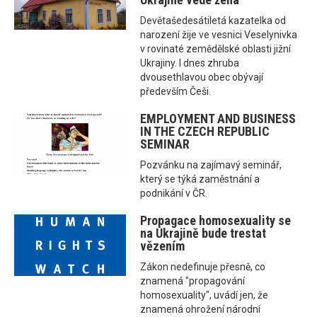
Devětašedesátiletá kazatelka od
narození žije ve vesnici Veselynivka
v rovinaté zemědělské oblasti jižní
Ukrajiny. I dnes zhruba
dvousethlavou obec obývají
především Češi.
EMPLOYMENT AND BUSINESS
IN THE CZECH REPUBLIC
SEMINAR
Pozvánku na zajímavý seminář,
který se týká zaměstnání a
podnikání v ČR.
Propagace homosexuality se
na Ukrajině bude trestat
vězením
Zákon nedefinuje přesně, co
znamená "propagování
homosexuality", uvádí jen, že
znamená ohrožení národní