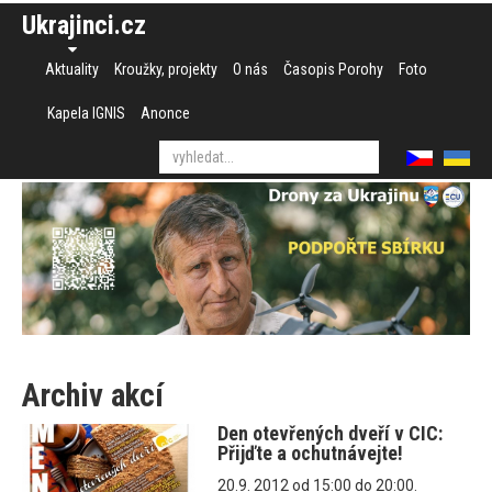
Ukrajinci.cz
Aktuality
Kroužky, projekty
O nás
Časopis Porohy
Foto
Kapela IGNIS
Anonce
Archiv akcí
Den otevřených dveří v CIC:
Přijďte a ochutnávejte!
20.9. 2012 od 15:00 do 20:00.