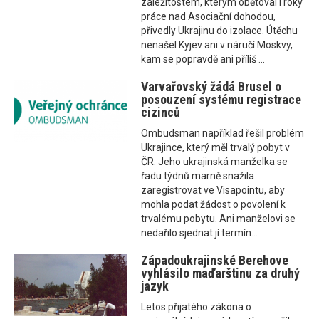
záležitostem, kterým obětoval i roky
práce nad Asociační dohodou,
přivedly Ukrajinu do izolace. Útěchu
nenašel Kyjev ani v náručí Moskvy,
kam se popravdě ani příliš ...
Varvařovský žádá Brusel o
posouzení systému registrace
cizinců
Ombudsman například řešil problém
Ukrajince, který měl trvalý pobyt v
ČR. Jeho ukrajinská manželka se
řadu týdnů marně snažila
zaregistrovat ve Visapointu, aby
mohla podat žádost o povolení k
trvalému pobytu. Ani manželovi se
nedařilo sjednat jí termín...
Západoukrajinské Berehove
vyhlásilo maďarštinu za druhý
jazyk
Letos přijatého zákona o