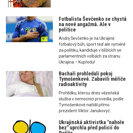
Fotbalista Ševčenko se chystá
na nové angažmá. Ale v
politice
Andrij Ševčenko je na Ukrajině
fotbalový bůh, sport teď ale vyměnil
za politiku, kandiduje v blížících se
parlamentních volbách za stranu
Ukrajina – Kupředu!
Bachaři prohledali pokoj
Tymošenkové. Zabavili měřiče
radioaktivity
Prohlídku, kterou dnes vězeňská
služba v nemocnici provedla, podle
Tymošenkové nařídil přímo
prezident Viktor Janukovyč...
Ukrajinská aktivistka "nahoře
bez" uprchla před policií do
Paříže