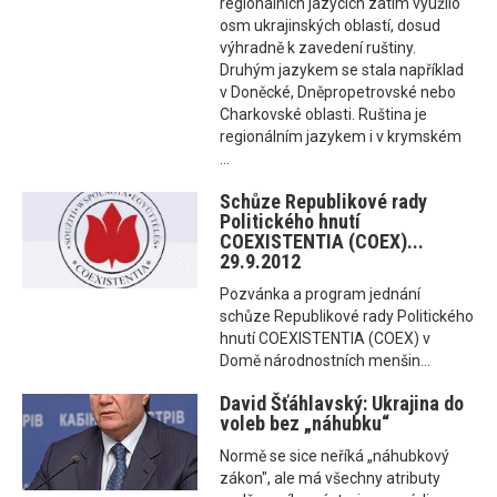
regionálních jazycích zatím využilo
osm ukrajinských oblastí, dosud
výhradně k zavedení ruštiny.
Druhým jazykem se stala například
v Doněcké, Dněpropetrovské nebo
Charkovské oblasti. Ruština je
regionálním jazykem i v krymském
...
Schůze Republikové rady
Politického hnutí
COEXISTENTIA (COEX)...
29.9.2012
Pozvánka a program jednání
schůze Republikové rady Politického
hnutí COEXISTENTIA (COEX) v
Domě národnostních menšin...
David Šťáhlavský: Ukrajina do
voleb bez „náhubku“
Normě se sice neříká „náhubkový
zákon", ale má všechny atributy