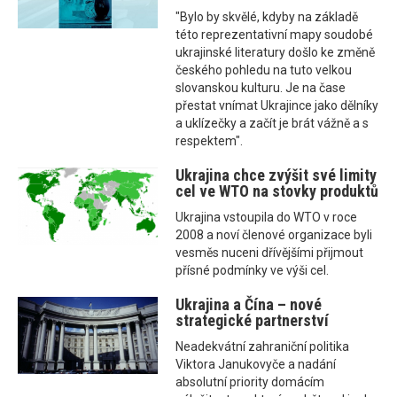
"Bylo by skvělé, kdyby na základě
této reprezentativní mapy soudobé
ukrajinské literatury došlo ke změně
českého pohledu na tuto velkou
slovanskou kulturu. Je na čase
přestat vnímat Ukrajince jako dělníky
a uklízečky a začít je brát vážně a s
respektem".
Ukrajina chce zvýšit své limity
cel ve WTO na stovky produktů
Ukrajina vstoupila do WTO v roce
2008 a noví členové organizace byli
vesměs nuceni dřívějšími přijmout
přísné podmínky ve výši cel.
Ukrajina a Čína – nové
strategické partnerství
Neadekvátní zahraniční politika
Viktora Janukovyče a nadání
absolutní priority domácím