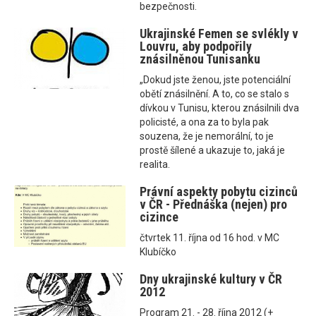
bezpečnosti.
Ukrajinské Femen se svlékly v
Louvru, aby podpořily
znásilněnou Tunisanku
„Dokud jste ženou, jste potenciální
obětí znásilnění. A to, co se stalo s
dívkou v Tunisu, kterou znásilnili dva
policisté, a ona za to byla pak
souzena, že je nemorální, to je
prostě šílené a ukazuje to, jaká je
realita.
Právní aspekty pobytu cizinců
v ČR - Přednáška (nejen) pro
cizince
čtvrtek 11. října od 16 hod. v MC
Klubíčko
Dny ukrajinské kultury v ČR
2012
Program 21. - 28. října 2012 (+