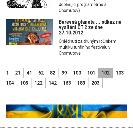
doplňující program Brno a
Chomutov)
Barevná planeta ... odkaz na
vysílání ČT 2 ze dne
27.10.2012
Ohlédnutí za druhým ročníkem
multikulturálního festivalu v
Chomutově.
1
21
41
62
82
99
100
101
102
103
104
105
122
142
163
183
203