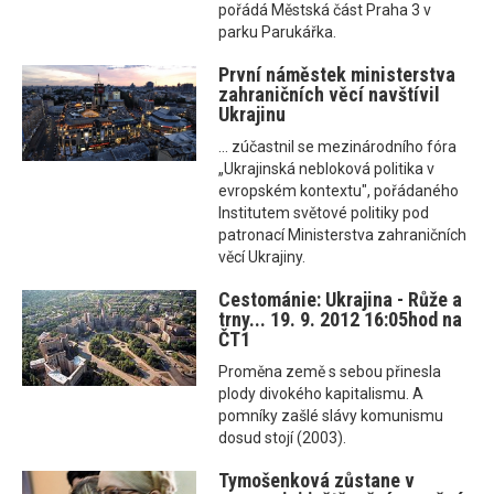
pořádá Městská část Praha 3 v
parku Parukářka.
První náměstek ministerstva
zahraničních věcí navštívil
Ukrajinu
... zúčastnil se mezinárodního fóra
„Ukrajinská nebloková politika v
evropském kontextu", pořádaného
Institutem světové politiky pod
patronací Ministerstva zahraničních
věcí Ukrajiny.
Cestománie: Ukrajina - Růže a
trny... 19. 9. 2012 16:05hod na
ČT1
Proměna země s sebou přinesla
plody divokého kapitalismu. A
pomníky zašlé slávy komunismu
dosud stojí (2003).
Tymošenková zůstane v