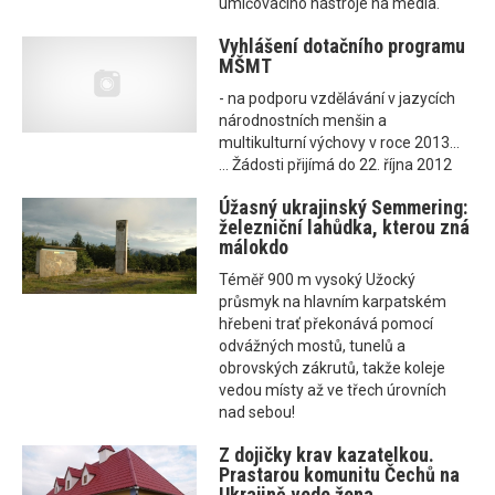
umlčovacího nástroje na média.
Vyhlášení dotačního programu
MŠMT
- na podporu vzdělávání v jazycích
národnostních menšin a
multikulturní výchovy v roce 2013...
... Žádosti přijímá do 22. října 2012
Úžasný ukrajinský Semmering:
železniční lahůdka, kterou zná
málokdo
Téměř 900 m vysoký Užocký
průsmyk na hlavním karpatském
hřebeni trať překonává pomocí
odvážných mostů, tunelů a
obrovských zákrutů, takže koleje
vedou místy až ve třech úrovních
nad sebou!
Z dojičky krav kazatelkou.
Prastarou komunitu Čechů na
Ukrajině vede žena