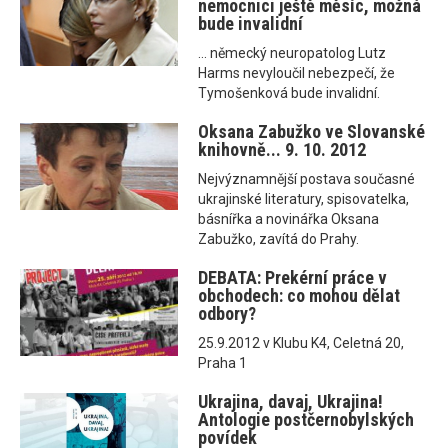
nemocnici ještě měsíc, možná
bude invalidní
... německý neuropatolog Lutz
Harms nevyloučil nebezpečí, že
Tymošenková bude invalidní.
Oksana Zabužko ve Slovanské
knihovně... 9. 10. 2012
Nejvýznamnější postava současné
ukrajinské literatury, spisovatelka,
básnířka a novinářka Oksana
Zabužko, zavítá do Prahy.
DEBATA: Prekérní práce v
obchodech: co mohou dělat
odbory?
25.9.2012 v Klubu K4, Celetná 20,
Praha 1
Ukrajina, davaj, Ukrajina!
Antologie postčernobylských
povídek