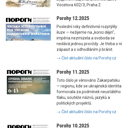
Vocelova 602/3, Praha 2
Porohy 12.2025
Poslední roky definitivně rozptýlily
iluze — nežijeme na „konci dějin“,
impéria nezmizela a svoboda se
nedává jednou provždy. Je třeba o ni
zápasit a s odhodláním ji bránit.
→ Číst aktuální číslo na Porohy.cz
Porohy 11.2025
Toto číslo je věnováno Zakarpatsku
— regionu, kde se ukrajinská identita
formovala za podmínek neustálého
tlaku, soutěže názvů, jazyků a
politických projektů.
→ Číst aktuální číslo na Porohy.cz
Porohy 10.2025