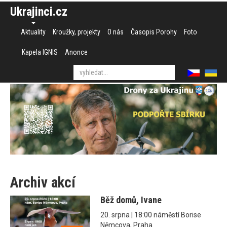
Ukrajinci.cz
Aktuality
Kroužky, projekty
O nás
Časopis Porohy
Foto
Kapela IGNIS
Anonce
Archiv akcí
Běž domů, Ivane
20. srpna | 18:00 náměstí Borise
Němcova, Praha