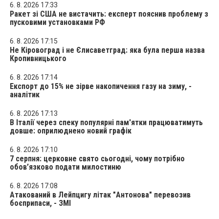
6. 8. 2026 17:33
Ракет зі США не вистачить: експерт пояснив проблему з
пусковими установками РФ
6. 8. 2026 17:15
Не Кіровоград і не Єлисаветград: яка була перша назва
Кропивницького
6. 8. 2026 17:14
Експорт до 15% не зірве накопичення газу на зиму, -
аналітик
6. 8. 2026 17:13
В Італії через спеку популярні пам'ятки працюватимуть
довше: оприлюднено новий графік
6. 8. 2026 17:10
7 серпня: церковне свято сьогодні, чому потрібно
обов’язково подати милостиню
6. 8. 2026 17:08
Атакований в Лейпцигу літак "Антонова" перевозив
боєприпаси, - ЗМІ