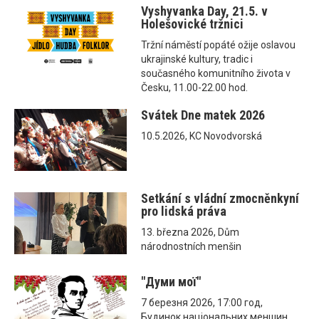
Vyshyvanka Day, 21.5. v
Holešovické tržnici
Tržní náměstí popáté ožije oslavou
ukrajinské kultury, tradic i
současného komunitního života v
Česku, 11.00-22.00 hod.
Svátek Dne matek 2026
10.5.2026, KC Novodvorská
Setkání s vládní zmocněnkyní
pro lidská práva
13. března 2026, Dům
národnostních menšin
"Думи мої"
7 березня 2026, 17:00 год,
Будинок національних меншин,