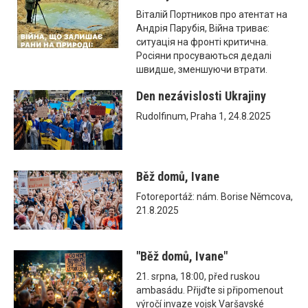
Віталій Портников про атентат на
Андрія Парубія, Війна триває:
ситуація на фронті критична.
Росіяни просуваються дедалі
швидше, зменшуючи втрати.
Den nezávislosti Ukrajiny
Rudolfinum, Praha 1, 24.8.2025
Běž domů, Ivane
Fotoreportáž: nám. Borise Němcova,
21.8.2025
"Běž domů, Ivane"
21. srpna, 18:00, před ruskou
ambasádu. Přijďte si připomenout
výročí invaze vojsk Varšavské