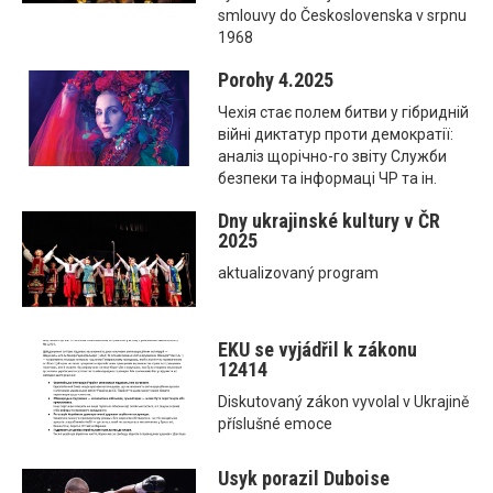
smlouvy do Československa v srpnu
1968
Porohy 4.2025
Чехія стає полем битви у гібридній
війні диктатур проти демократії:
аналіз щорічно-го звіту Служби
безпеки та інформаці ЧР та ін.
Dny ukrajinské kultury v ČR
2025
aktualizovaný program
EKU se vyjádřil k zákonu
12414
Diskutovaný zákon vyvolal v Ukrajině
příslušné emoce
Usyk porazil Duboise