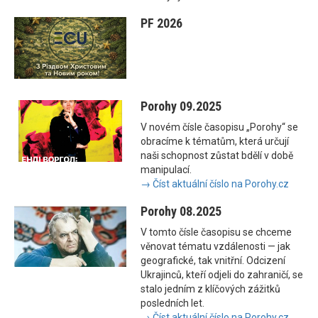
PF 2026
Porohy 09.2025
V novém čísle časopisu „Porohy“ se
obracíme k tématům, která určují
naši schopnost zůstat bdělí v době
manipulací.
→ Číst aktuální číslo na Porohy.cz
Porohy 08.2025
V tomto čísle časopisu se chceme
věnovat tématu vzdálenosti — jak
geografické, tak vnitřní. Odcizení
Ukrajinců, kteří odjeli do zahraničí, se
stalo jedním z klíčových zážitků
posledních let.
→ Číst aktuální číslo na Porohy.cz