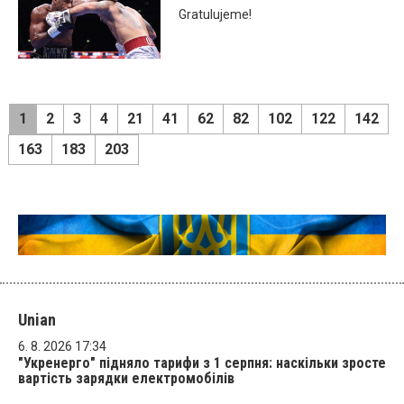
Gratulujeme!
1
2
3
4
21
41
62
82
102
122
142
163
183
203
Unian
6. 8. 2026 17:34
"Укренерго" підняло тарифи з 1 серпня: наскільки зросте
вартість зарядки електромобілів