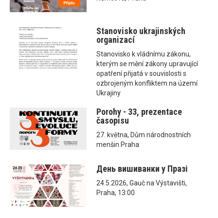
Stanovisko ukrajinských
organizací
Stanovisko k vládnímu zákonu,
kterým se mění zákony upravující
opatření přijatá v souvislosti s
ozbrojeným konfliktem na území
Ukrajiny
Porohy - 33, prezentace
časopisu
27. května, Dům národnostních
menšin Praha
День вишиванки у Празі
24.5.2026, Gauč na Výstavišti,
Praha, 13:00