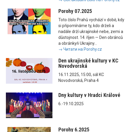
Porohy 07.2025
Toto číslo Prahů vychází v době, kdy
si připomínáme ty, kdo drželi a
nadále drží ukrajinské nebe, zemi a
důstojnost. 14. říjen — Den obránců
a obránkyň Ukrajiny...
→ Читати на Porohy.cz
Den ukrajinské kultury v KC
Novodvorská
16.11.2025, 15:00, sál KC
Novodvorská, Praha 4
Dny kultury v Hradci Králové
6.-19.10.2025
Porohy 6.2025