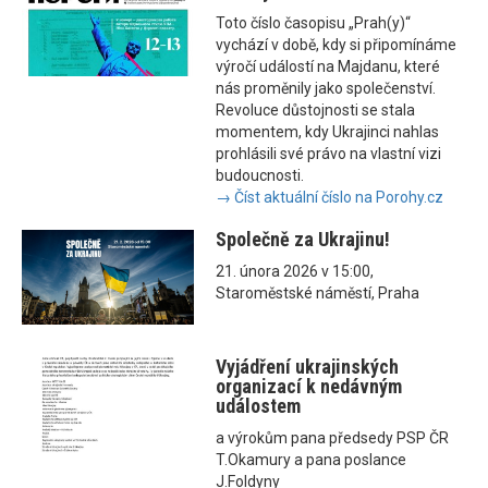
Toto číslo časopisu „Prah(y)“
vychází v době, kdy si připomínáme
výročí událostí na Majdanu, které
nás proměnily jako společenství.
Revoluce důstojnosti se stala
momentem, kdy Ukrajinci nahlas
prohlásili své právo na vlastní vizi
budoucnosti.
→ Číst aktuální číslo na Porohy.cz
Společně za Ukrajinu!
21. února 2026 v 15:00,
Staroměstské náměstí, Praha
Vyjádření ukrajinských
organizací k nedávným
událostem
a výrokům pana předsedy PSP ČR
T.Okamury a pana poslance
J.Foldyny