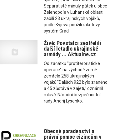
Separatisté minulý pátek u obce
Zelenopoľe v Luhanské oblasti
zabili 23 ukrajinských vojáků,
podle Kyjeva použili raketový
systém Grad
Živě: Povstalci sestřelili
další letadlo ukrajinské
armády ... Aktualne.cz
Od začátku "protiteroristické
operace" na východě země
zemřelo 258 ukrajinských
vojáků."Dalších 922 bylo zraněno
a 45 zůstává v zajetí," oznámil
mluvčí Národní bezpečnostní
rady Andrij Lysenko.
Obecné poradenství a
právní pomoc cizincům v