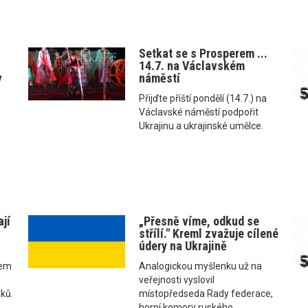
Setkat se s Prosperem ...
14.7. na Václavském
v
náměstí
Přijďte příští pondělí (14.7.) na
Václavské náměstí podpořit
Ukrajinu a ukrajinské umělce.
ají
„Přesně víme, odkud se
střílí." Kreml zvažuje cílené
údery na Ukrajině
hem
Analogickou myšlenku už na
i
veřejnosti vyslovil
áků.
místopředseda Rady federace,
horní komory ruského