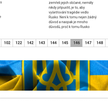
 s
zemřeli jejich občané, neměly
nikdy připustit, je to, aby
vyšetřování tragédie vedlo
e
Rusko. Není k tomu nejen žádný
důvod a naopak je mnoho
důvodů, proč k tomu Rusko
102
122
142
143
144
145
146
147
148