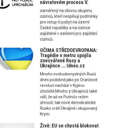
návratovém procesu V.
zaměřený na cílovou skupinu
cizinců, kteří nesplňují podmínky
pro vstup či pobyt na území
České republiky a na cizince
zajištěné v zařízení pro zajištění
cizinců.
OČIMA STŘEDOEVROPANA:
Tragédie v metru spojila
znesvářené Rusy a
Ukrajince ... Idnes.cz
Mnoho svobodomyslných Rusů
dnes podobně jako po Oranžové
revoluci nachází v Kyjevu
útočiště.Mnoho z Ukrajinců také
věří, že až se Putinův režim
zhroutí, tak nové demokratické
Rusko vrátí Ukrajině i okupovaný
Krym.
Živě: EU se chystá blokovat