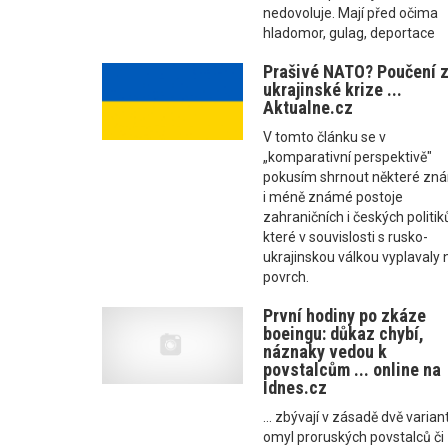
nedovoluje. Mají před očima
hladomor, gulag, deportace
Prašivé NATO? Poučení 
ukrajinské krize ...
Aktualne.cz
V tomto článku se v
„komparativní perspektivě"
pokusím shrnout některé zn
i méně známé postoje
zahraničních i českých politik
které v souvislosti s rusko-
ukrajinskou válkou vyplavaly 
povrch.
První hodiny po zkáze
boeingu: důkaz chybí,
náznaky vedou k
povstalcům ... online na
Idnes.cz
... zbývají v zásadě dvě varian
omyl proruských povstalců či