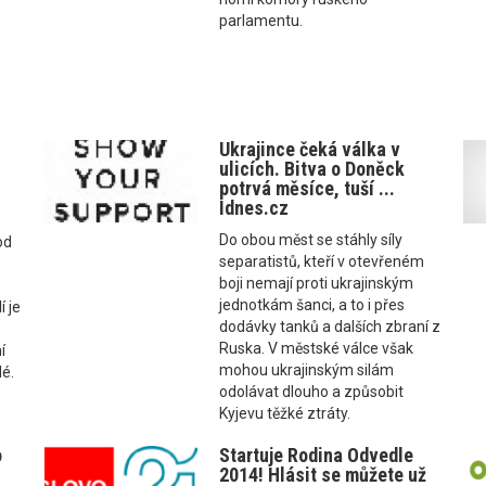
parlamentu.
Ukrajince čeká válka v
ulicích. Bitva o Doněck
potrvá měsíce, tuší ...
Idnes.cz
Do obou měst se stáhly síly
od
separatistů, kteří v otevřeném
boji nemají proti ukrajinským
jednotkám šanci, a to i přes
í je
dodávky tanků a dalších zbraní z
Ruska. V městské válce však
í
mohou ukrajinským silám
dé.
odolávat dlouho a způsobit
Kyjevu těžké ztráty.
o
Startuje Rodina Odvedle
2014! Hlásit se můžete už