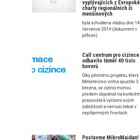
vyplývajících z Evropské
charty regionálních či
menšinových
byla schválena vládou dne 14
července 2014 (dokument v
příloze).
Call centrum pro cizince 
odbavilo téměř 40 tisíc
hovorů
Díky pilotnímu projektu, který
Ministerstvo vnitra spustilo 3.
března, se cizinci mohou
předem objednat na konkrétn
pracoviště k vyřízení svých
záležitostí a nemusí čekat v
nepříjemných frontách.
Postavme MikroMaidan! .