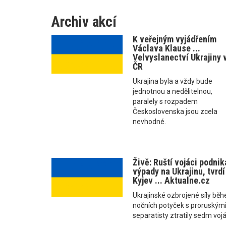
Archiv akcí
K veřejným vyjádřením
Václava Klause ...
Velvyslanectví Ukrajiny 
ČR
Ukrajina byla a vždy bude
jednotnou a nedělitelnou,
paralely s rozpadem
Československa jsou zcela
nevhodné.
Živě: Ruští vojáci podnik
výpady na Ukrajinu, tvrdí
Kyjev ... Aktualne.cz
Ukrajinské ozbrojené síly bě
nočních potyček s proruským
separatisty ztratily sedm voj