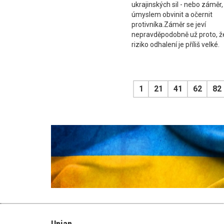
ukrajinských sil - nebo záměr,
úmyslem obvinit a očernit
protivníka.Záměr se jeví
nepravděpodobně už proto, ž
riziko odhalení je příliš velké.
1
21
41
62
82
Unian