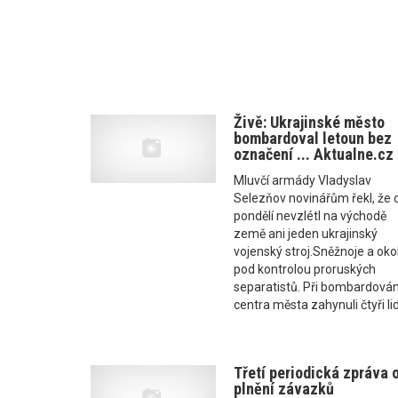
Živě: Ukrajinské město
bombardoval letoun bez
označení ... Aktualne.cz
Mluvčí armády Vladyslav
Selezňov novinářům řekl, že 
pondělí nevzlétl na východě
země ani jeden ukrajinský
vojenský stroj.Sněžnoje a okol
pod kontrolou proruských
separatistů. Při bombardován
centra města zahynuli čtyři li
Třetí periodická zpráva 
plnění závazků