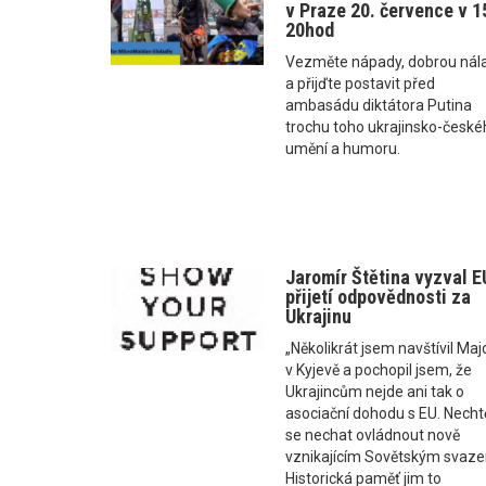
v Praze 20. července v 1
20hod
Vezměte nápady, dobrou nál
a přijďte postavit před
ambasádu diktátora Putina
trochu toho ukrajinsko-české
umění a humoru.
Jaromír Štětina vyzval E
přijetí odpovědnosti za
Ukrajinu
„Několikrát jsem navštívil Ma
v Kyjevě a pochopil jsem, že
Ukrajincům nejde ani tak o
asociační dohodu s EU. Nechtě
se nechat ovládnout nově
vznikajícím Sovětským svaz
Historická paměť jim to