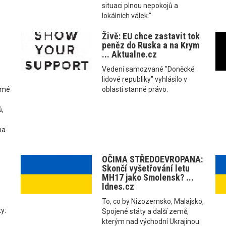
situaci plnou nepokojů a
lokálních válek."
z
Živě: EU chce zastavit tok
peněz do Ruska a na Krym
... Aktualne.cz
Vedení samozvané "Doněcké
lidové republiky" vyhlásilo v
ámé
oblasti stanné právo.
ů,
na
OČIMA STŘEDOEVROPANA:
Skončí vyšetřování letu
MH17 jako Smolensk? ...
Idnes.cz
To, co by Nizozemsko, Malajsko,
ty:
Spojené státy a další země,
kterým nad východní Ukrajinou