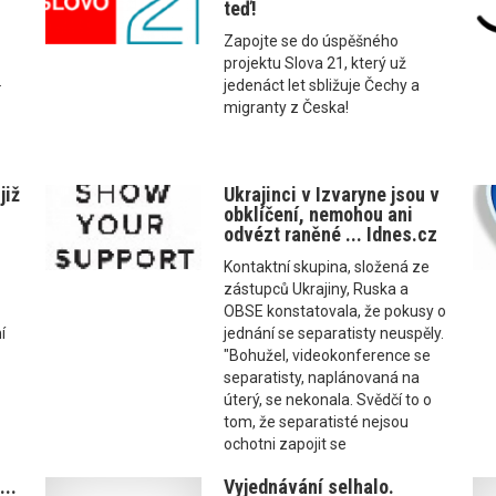
teď!
Zapojte se do úspěšného
projektu Slova 21, který už
.
jedenáct let sbližuje Čechy a
migranty z Česka!
již
Ukrajinci v Izvaryne jsou v
obklíčení, nemohou ani
odvézt raněné ... Idnes.cz
Kontaktní skupina, složená ze
zástupců Ukrajiny, Ruska a
OBSE konstatovala, že pokusy o
í
jednání se separatisty neuspěly.
"Bohužel, videokonference se
separatisty, naplánovaná na
úterý, se nekonala. Svědčí to o
tom, že separatisté nejsou
ochotni zapojit se
..
Vyjednávání selhalo.