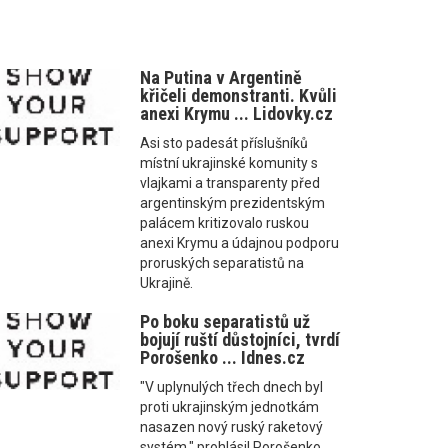
Na Putina v Argentině
křičeli demonstranti. Kvůli
anexi Krymu ... Lidovky.cz
Asi sto padesát příslušníků
místní ukrajinské komunity s
vlajkami a transparenty před
argentinským prezidentským
palácem kritizovalo ruskou
anexi Krymu a údajnou podporu
proruských separatistů na
Ukrajině.
Po boku separatistů už
bojují ruští důstojníci, tvrdí
Porošenko ... Idnes.cz
"V uplynulých třech dnech byl
proti ukrajinským jednotkám
nasazen nový ruský raketový
systém," prohlásil Porošenko.