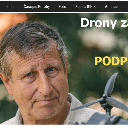
O nás
Časopis Porohy
Foto
Kapela IGNIS
Anonce