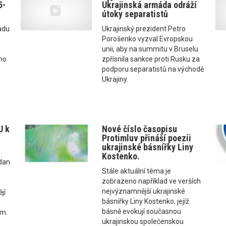
5-
Ukrajinská armáda odráží
útoky separatistů
adu
Ukrajinský prezident Petro
Porošenko vyzval Evropskou
unii, aby na summitu v Bruselu
ho
zpřísnila sankce proti Rusku za
podporu separatistů na východě
Ukrajiny.
U k
Nové číslo časopisu
Protimluv přináší poezii
ukrajinské básnířky Liny
Kostenko.
jdan
Stále aktuální téma je
zobrazeno například ve verších
nejvýznamnější ukrajinské
jí
básnířky Liny Kostenko, jejíž
básně evokují současnou
em.
ukrajinskou společenskou