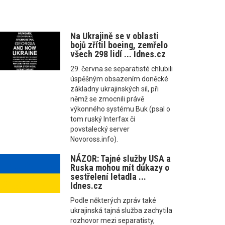
Na Ukrajině se v oblasti
bojů zřítil boeing, zemřelo
všech 298 lidí ... Idnes.cz
29. června se separatisté chlubili
úspěšným obsazením doněcké
základny ukrajinských sil, při
němž se zmocnili právě
výkonného systému Buk (psal o
tom ruský Interfax či
povstalecký server
Novoross.info).
NÁZOR: Tajné služby USA a
Ruska mohou mít důkazy o
sestřelení letadla ...
Idnes.cz
Podle některých zpráv také
ukrajinská tajná služba zachytila
rozhovor mezi separatisty,