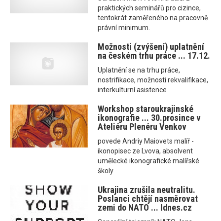
praktických seminářů pro cizince,
tentokrát zaměřeného na pracovně
právní minimum.
Možnosti (zvýšení) uplatnění
na českém trhu práce ... 17.12.
Uplatnění se na trhu práce,
nostrifikace, možnosti rekvalifikace,
interkulturní asistence
Workshop staroukrajinské
ikonografie ... 30.prosince v
Ateliéru Plenéru Venkov
povede Andriy Maiovets malíř -
ikonopisec ze Lvova, absolvent
umělecké ikonografické malířské
školy
Ukrajina zrušila neutralitu.
Poslanci chtějí nasměrovat
zemi do NATO ... Idnes.cz