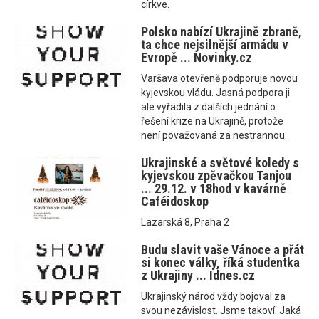
církve.
Polsko nabízí Ukrajině zbraně,
ta chce nejsilnější armádu v
Evropě ... Novinky.cz
Varšava otevřeně podporuje novou
kyjevskou vládu. Jasná podpora ji
ale vyřadila z dalších jednání o
řešení krize na Ukrajině, protože
není považovaná za nestrannou.
Ukrajinské a světové koledy s
kyjevskou zpěvačkou Tanjou
... 29.12. v 18hod v kavárně
Caféidoskop
Lazarská 8, Praha 2
Budu slavit vaše Vánoce a přát
si konec války, říká studentka
z Ukrajiny ... Idnes.cz
Ukrajinský národ vždy bojoval za
svou nezávislost. Jsme takoví. Jaká