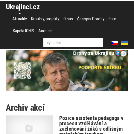
Ukrajinci.cz
Aktuality
Kroužky, projekty
O nás
Časopis Porohy
Foto
Kapela IGNIS
Anonce
Archiv akcí
Pozice asistenta pedagoga v
procesu vzdělávání a
začleňování žáků s odlišným