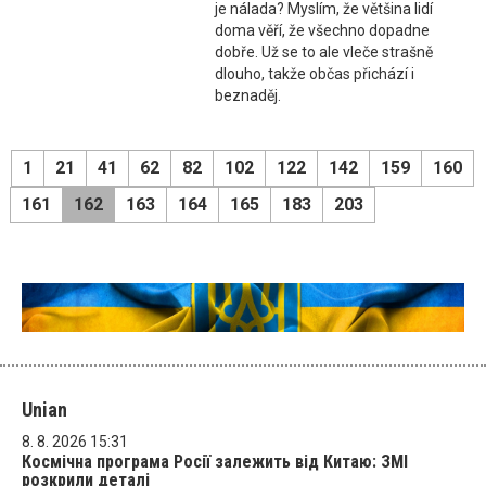
je nálada? Myslím, že většina lidí
doma věří, že všechno dopadne
dobře. Už se to ale vleče strašně
dlouho, takže občas přichází i
beznaděj.
1
21
41
62
82
102
122
142
159
160
161
162
163
164
165
183
203
Unian
8. 8. 2026 15:31
Космічна програма Росії залежить від Китаю: ЗМІ
розкрили деталі