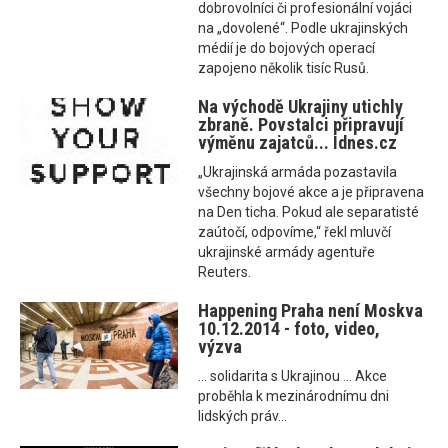
dobrovolníci či profesionální vojáci
na „dovolené“. Podle ukrajinských
médií je do bojových operací
zapojeno několik tisíc Rusů.
Na východě Ukrajiny utichly
zbraně. Povstalci připravují
výměnu zajatců... Idnes.cz
„Ukrajinská armáda pozastavila
všechny bojové akce a je připravena
na Den ticha. Pokud ale separatisté
zaútočí, odpovíme,“ řekl mluvčí
ukrajinské armády agentuře
Reuters.
Happening Praha není Moskva
10.12.2014 - foto, video,
výzva
... solidarita s Ukrajinou ... Akce
proběhla k mezinárodnímu dni
lidských práv...