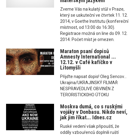
mateřským jazykem
Zveme Vás na kulatý stůl v Praze,
který se uskuteční ve čtvrtek 11. 12.
2014, v Goethe Institutu (konfereční
místnost, od 13:00 do 16:30).
Registrace možná on line do 09. 12.
2014. Počet míst je omezen.
Maraton psaní dopisů
Amnesty International ...
12.12. v Café kafíčko v
Litomyšli
Přijďte napsat dopis! Oleg Sencov...
Ukrajina/UKRAJINSKÝ FILMAŘ
NESPRAVEDLIVĚ OBVINĚN Z
TERORISTICK0HO ÚTOKU
Moskva dumá, co s ruskými
vojáky v Donbasu. Nikdo neví,
jak jim říkat... Idnes.cz
Ruské vedení však připouští, že
oddíly vzbouřenců doplnili ruští