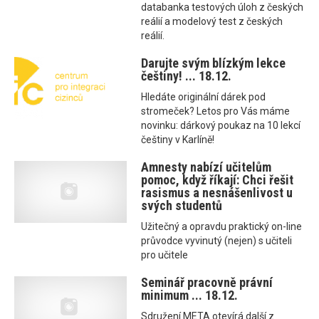
databanka testových úloh z českých
reálií a modelový test z českých
reálií.
Darujte svým blízkým lekce
češtiny! ... 18.12.
Hledáte originální dárek pod
stromeček? Letos pro Vás máme
novinku: dárkový poukaz na 10 lekcí
češtiny v Karlíně!
Amnesty nabízí učitelům
pomoc, když říkají: Chci řešit
rasismus a nesnášenlivost u
svých studentů
Užitečný a opravdu praktický on-line
průvodce vyvinutý (nejen) s učiteli
pro učitele
Seminář pracovně právní
minimum ... 18.12.
Sdružení META otevírá další z