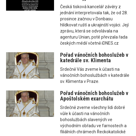
Česká tisková kancelář závěry z
jednání interpretovala tak, že od 28.
prosince začnou v Donbasu
hlídkovat ruští a ukrajinští vojáci. Její
zprávu, která se odvolávala na
agenturu Unian, poté převzala řada
českých médií včetně iDNES.cz
Pořad vánočních bohoslužeb v
katedrále sv. Klimenta
Srdečně Vás zveme k účasti na
vánočních bohoslužbách v katedrále
sv. Klimenta v Praze.
Pořad vánočních bohoslužeb v
Apoštolském exarchátu
Srdečně zveme všechny lidi dobré
vůle k účasti na vánočních
bohoslužbách slavených ve
východním obřadu ve farnostech a
filiálních chrámech Řeckokatolické