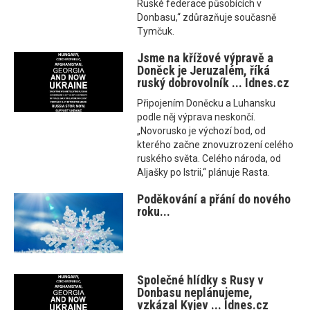
Ruské federace působících v
Donbasu,“ zdůrazňuje současně
Tymčuk.
Jsme na křížové výpravě a
Doněck je Jeruzalém, říká
ruský dobrovolník ... Idnes.cz
Připojením Doněcku a Luhansku
podle něj výprava neskončí.
„Novorusko je výchozí bod, od
kterého začne znovuzrození celého
ruského světa. Celého národa, od
Aljašky po Istrii,“ plánuje Rasta.
Poděkování a přání do nového
roku...
Společné hlídky s Rusy v
Donbasu neplánujeme,
vzkázal Kyjev ... Idnes.cz