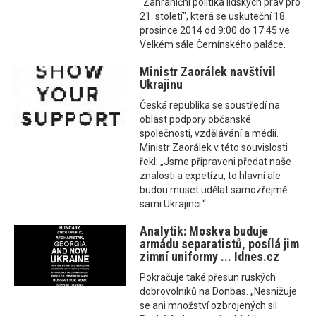
"Zahraniční politika lidských práv pro
21. století", která se uskuteční 18.
prosince 2014 od 9:00 do 17:45 ve
Velkém sále Černínského paláce.
Ministr Zaorálek navštívil
Ukrajinu
Česká republika se soustředí na
oblast podpory občanské
společnosti, vzdělávání a médií.
Ministr Zaorálek v této souvislosti
řekl: „Jsme připraveni předat naše
znalosti a expetízu, to hlavní ale
budou muset udělat samozřejmě
sami Ukrajinci.“
Analytik: Moskva buduje
armádu separatistů, posílá jim
zimní uniformy ... Idnes.cz
Pokračuje také přesun ruských
dobrovolníků na Donbas. „Nesnižuje
se ani množství ozbrojených sil