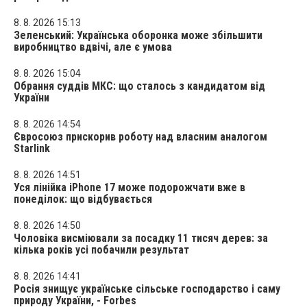
8. 8. 2026 15:13
Зеленський: Українська оборонка може збільшити
виробництво вдвічі, але є умова
8. 8. 2026 15:04
Обрання суддів МКС: що сталось з кандидатом від
України
8. 8. 2026 14:54
Євросоюз прискорив роботу над власним аналогом
Starlink
8. 8. 2026 14:51
Уся лінійка iPhone 17 може подорожчати вже в
понеділок: що відбувається
8. 8. 2026 14:50
Чоловіка висміювали за посадку 11 тисяч дерев: за
кілька років усі побачили результат
8. 8. 2026 14:41
Росія знищує українське сільське господарство і саму
природу України, - Forbes