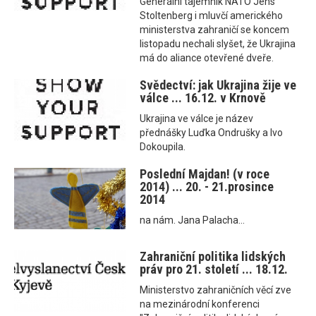
Generální tajemník NATO Jens
Stoltenberg i mluvčí amerického
ministerstva zahraničí se koncem
listopadu nechali slyšet, že Ukrajina
má do aliance otevřené dveře.
Svědectví: jak Ukrajina žije ve
válce ... 16.12. v Krnově
Ukrajina ve válce je název
přednášky Luďka Ondrušky a Ivo
Dokoupila.
Poslední Majdan! (v roce
2014) ... 20. - 21.prosince
2014
na nám. Jana Palacha...
Zahraniční politika lidských
práv pro 21. století ... 18.12.
Ministerstvo zahraničních věcí zve
na mezinárodní konferenci