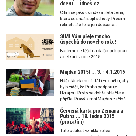
dceru ... Idnes.cz
Cítím se jako osmdesátiletá žena,
která se snaží sejít schody. Prosím
řekněte, že to je jen dočasné. ...
SIMI Vám přeje mnoho
úspěchů do nového roku!
Budeme se těšit na další spolupráci
a setkání v roce 2015.​..
Majdan 2015! ... 3. - 4.1.2015
Náš stánek musí stát i ve sněhu, aby
bylo vidět, že Praha podporuje
Ukrajinu. Proto se dobře oblečte a
přijďte. Pravý zimní Majdan začíná.
Červená karta pro Zemana a
Putina ... 18. ledna 2015
(prozatím)
Tato událost vznikla velice