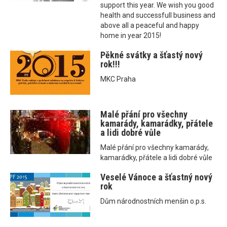
support this year. We wish you good
health and successfull business and
above all a peaceful and happy
home in year 2015!
Pěkné svátky a šťastý nový
rok!!!
MKC Praha
Malé přání pro všechny
kamarády, kamarádky, přátele
a lidi dobré vůle
Malé přání pro všechny kamarády,
kamarádky, přátele a lidi dobré vůle
Veselé Vánoce a šťastný nový
rok
Dům národnostních menšin o.p.s.