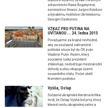
zdravotnictví Raise Bogatyrevě,
exministrovi financí Jurijovi Kolobovi
a bývalému ředitelovi Ukrtelekomu
Georgim Dzekonovi.
VZKAZ PRO PUTINA NA
UVÍTANOU ... 24. ledna 2015
Považujeme za krajně nevhodné,
aby za současné zahraničně -
politické situce byl do ČR zván
Vladimir Putin. Režim, který
současný ruský prezident
ztělesňuje, nedodržuje mezinárodní
dohody a silou okupuje území
sousedního státu. Počet obětí
Kremlem podněco
Vyšňa, Ostap
Súčasná ukrajinská literárna kritika
tvrdí, že Ostap Vyšňa bol prvý, ktorý
kliesnil cestu ukrajinskej satire a