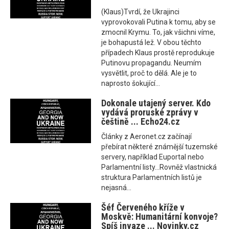
(Klaus)Tvrdí, že Ukrajinci
vyprovokovali Putina k tomu, aby se
zmocnil Krymu. To, jak všichni víme,
je bohapustá lež. V obou těchto
případech Klaus prostě reprodukuje
Putinovu propagandu. Neumím
vysvětlit, proč to dělá. Ale je to
naprosto šokující...
Dokonale utajený server. Kdo
vydává proruské zprávy v
češtině ... Echo24.cz
Články z Aeronet.cz začínají
přebírat některé známější tuzemské
servery, například Euportal nebo
Parlamentní listy...Rovněž vlastnická
struktura Parlamentních listů je
nejasná...
Šéf Červeného kříže v
Moskvě: Humanitární konvoje?
Spíš invaze ... Novinky.cz