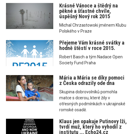
Krásné Vánoce a štědrý na
pěkné a šťastné chvíle,
úspěšný Nový rok 2015
Michal Chrzastowski jménem Klubu
Polského v Praze
Přejeme Vám krásné svátky a
hodně štěstí v roce 2015.
Robert Basch a tým Nadace Open
Society Fund Praha
Mária a Mária se díky pomoci
z Česka odrazily ode dna
Skupina dobrovolníků pomohla
matce s dcerou, které žily v
otřesných podmínkách v ukrajinské
romské osadě.
Klaus jen opakuje Putinovy lži,
tvrdí muž, který ho vyhodil z
institutu ... Echo24.cz