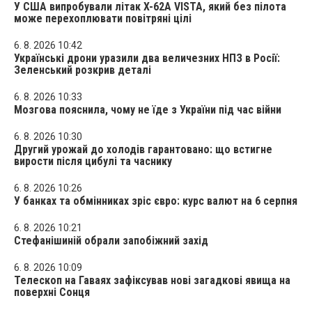
У США випробували літак X-62A VISTA, який без пілота
може перехоплювати повітряні цілі
6. 8. 2026 10:42
Українські дрони уразили два величезних НПЗ в Росії:
Зеленський розкрив деталі
6. 8. 2026 10:33
Мозгова пояснила, чому не їде з України під час війни
6. 8. 2026 10:30
Другий урожай до холодів гарантовано: що встигне
вирости після цибулі та часнику
6. 8. 2026 10:26
У банках та обмінниках зріс євро: курс валют на 6 серпня
6. 8. 2026 10:21
Стефанішиній обрали запобіжний захід
6. 8. 2026 10:09
Телескоп на Гаваях зафіксував нові загадкові явища на
поверхні Сонця