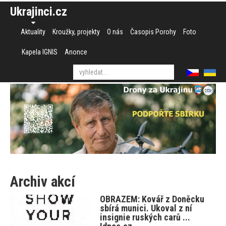
Ukrajinci.cz
Aktuality
Kroužky, projekty
O nás
Časopis Porohy
Foto
Kapela IGNIS
Anonce
Archiv akcí
OBRAZEM: Kovář z Doněcku
sbírá munici. Ukoval z ní
insignie ruských carů ...