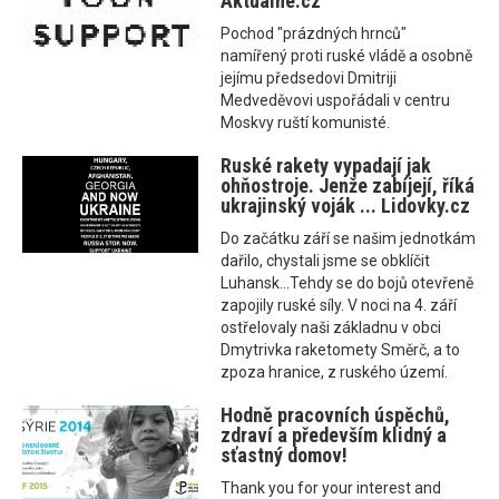
Aktualne.cz
Pochod "prázdných hrnců"
namířený proti ruské vládě a osobně
jejímu předsedovi Dmitriji
Medveděvovi uspořádali v centru
Moskvy ruští komunisté.
Ruské rakety vypadají jak
ohňostroje. Jenže zabíjejí, říká
ukrajinský voják ... Lidovky.cz
Do začátku září se našim jednotkám
dařilo, chystali jsme se obklíčit
Luhansk...Tehdy se do bojů otevřeně
zapojily ruské síly. V noci na 4. září
ostřelovaly naši základnu v obci
Dmytrivka raketomety Směrč, a to
zpoza hranice, z ruského území.
Hodně pracovních úspěchů,
zdraví a především klidný a
sťastný domov!
Thank you for your interest and