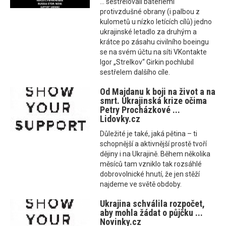
... sestřelovali bateriemi
protivzdušné obrany (i palbou z
kulometů u nízko letících cílů) jedno
ukrajinské letadlo za druhým a
krátce po zásahu civilního boeingu
se na svém účtu na síti VKontakte
Igor „Strelkov“ Girkin pochlubil
sestřelem dalšího cíle.
Od Majdanu k boji na život a na
smrt. Ukrajinská krize očima
Petry Procházkové ...
Lidovky.cz
Důležité je také, jaká pětina – ti
schopnější a aktivnější prostě tvoří
dějiny i na Ukrajině. Během několika
měsíců tam vzniklo tak rozsáhlé
dobrovolnické hnutí, že jen stěží
najdeme ve světě obdoby.
Ukrajina schválila rozpočet,
aby mohla žádat o půjčku ...
Novinky.cz