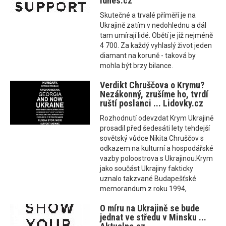
Idnes.cz
Skutečné a trvalé příměří je na
Ukrajině zatím v nedohlednu a dál
tam umírají lidé. Obětí je již nejméně
4 700. Za každý vyhlaslý život jeden
diamant na koruně - taková by
mohla být brzy bilance.
Verdikt Chruščova o Krymu?
Nezákonný, zrušíme ho, tvrdí
ruští poslanci ... Lidovky.cz
Rozhodnutí odevzdat Krym Ukrajině
prosadil před šedesáti lety tehdejší
sovětský vůdce Nikita Chruščov s
odkazem na kulturní a hospodářské
vazby poloostrova s Ukrajinou.Krym
jako součást Ukrajiny fakticky
uznalo takzvané Budapešťské
memorandum z roku 1994,
O míru na Ukrajině se bude
jednat ve středu v Minsku ...