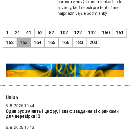
humoru v nových podmienkach a to
aj vtedy, keď neboli pre tento žáner
najpriaznivejšie podmienky.
1
21
41
62
82
102
122
142
160
161
162
163
164
165
166
183
203
Unian
6. 8. 2026 10:44
Один рух змінить і цифру, і знак: завдання зі сірниками
для перевірки IQ
6. 8. 2026 10:43