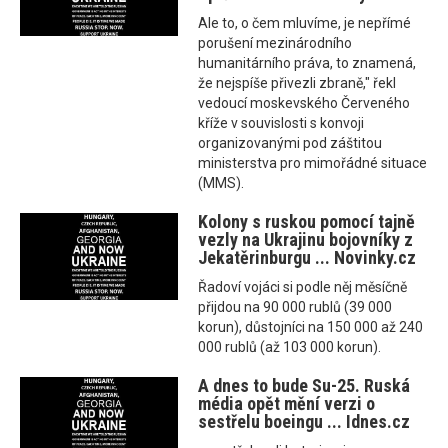
Ale to, o čem mluvíme, je nepřímé
porušení mezinárodního
humanitárního práva, to znamená,
že nejspíše přivezli zbraně," řekl
vedoucí moskevského Červeného
kříže v souvislosti s konvoji
organizovanými pod záštitou
ministerstva pro mimořádné situace
(MMS).
Kolony s ruskou pomocí tajně
vezly na Ukrajinu bojovníky z
Jekatěrinburgu ... Novinky.cz
Řadoví vojáci si podle něj měsíčně
přijdou na 90 000 rublů (39 000
korun), důstojníci na 150 000 až 240
000 rublů (až 103 000 korun).
A dnes to bude Su-25. Ruská
média opět mění verzi o
sestřelu boeingu ... Idnes.cz