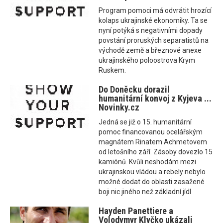
Program pomoci má odvrátit hrozící
kolaps ukrajinské ekonomiky. Ta se
nyní potýká s negativními dopady
povstání proruských separatistů na
východě země a březnové anexe
ukrajinského poloostrova Krym
Ruskem.
Do Doněcku dorazil
humanitární konvoj z Kyjeva ...
Novinky.cz
Jedná se již o 15. humanitární
pomoc financovanou ocelářským
magnátem Rinatem Achmetovem
od letošního září. Zásoby dovezlo 15
kamiónů. Kvůli neshodám mezi
ukrajinskou vládou a rebely nebylo
možné dodat do oblasti zasažené
boji nic jiného než základní jídl
Hayden Panettiere a
Volodymyr Klyčko ukázali