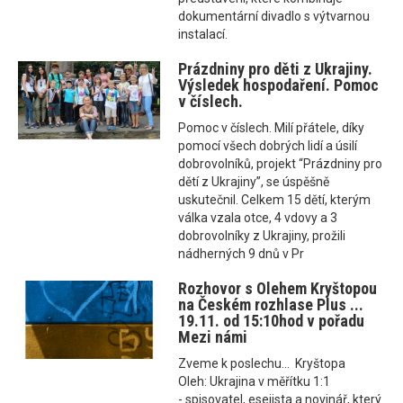
dokumentární divadlo s výtvarnou
instalací.
Prázdniny pro děti z Ukrajiny.
Výsledek hospodaření. Pomoc
v číslech.
Pomoc v číslech. Milí přátele, díky
pomocí všech dobrých lidí a úsilí
dobrovolníků, projekt “Prázdniny pro
dětí z Ukrajiny”, se úspěšně
uskutečnil. Celkem 15 dětí, kterým
válka vzala otce, 4 vdovy a 3
dobrovolníky z Ukrajiny, prožili
nádherných 9 dnů v Pr
Rozhovor s Olehem Kryštopou
na Českém rozhlase Plus ...
19.11. od 15:10hod v pořadu
Mezi námi
Zveme k poslechu... Kryštopa
Oleh: Ukrajina v měřítku 1:1
- spisovatel, esejista a novinář, který