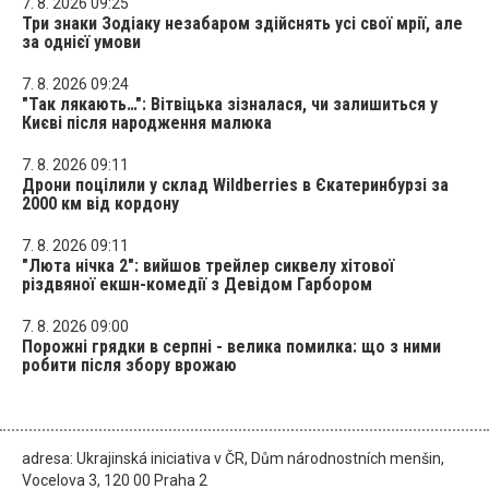
7. 8. 2026 09:25
Три знаки Зодіаку незабаром здійснять усі свої мрії, але
за однієї умови
7. 8. 2026 09:24
"Так лякають…": Вітвіцька зізналася, чи залишиться у
Києві після народження малюка
7. 8. 2026 09:11
Дрони поцілили у склад Wildberries в Єкатеринбурзі за
2000 км від кордону
7. 8. 2026 09:11
"Люта нічка 2": вийшов трейлер сиквелу хітової
різдвяної екшн-комедії з Девідом Гарбором
7. 8. 2026 09:00
Порожні грядки в серпні - велика помилка: що з ними
робити після збору врожаю
adresa: Ukrajinská iniciativa v ČR, Dům národnostních menšin,
Vocelova 3, 120 00 Praha 2