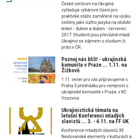
České centrum na Ukrajině
vyhlašuje výběrové řízení pro
praktické stáže zaměřené na výuku
češtiny jako cizího jazyka na období
leden - duben a duben - červenec
2017. Studenti jsou převážně mladí
Ukrajinci se zájmem o studium či
práci v ČR.
Poznej nás blíž! - ukrajinská
komunita v Praze ... 1.11. na
Žižkově
1.11. večer pro vás připravujeme s
Praha 3 přednášku pro veřejnost o
ukrajinské komunitě v Praze, v KC
Vozovna.
Ukrajinistická témata na
letošní Konferenci mladých
slavistů ... 3. - 4.11. na FF UK
Konference mladých slavistů XII
Neslovanské elementy v kulturách a