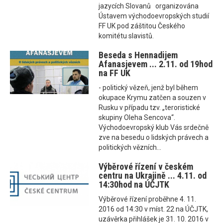
jazycích Slovanů organizována
Ústavem východoevropských studií
FF UK pod záštitou Českého
komitétu slavistů.
Beseda s Hennadijem
Afanasjevem ... 2.11. od 19hod
na FF UK
- politický vězeň, jenž byl během
okupace Krymu zatčen a souzen v
Rusku v případu tzv. „teroristické
skupiny Oleha Sencova“.
Východoevropský klub Vás srdečně
zve na besedu o lidských právech a
politických vězních...
Výběrové řízení v českém
centru na Ukrajině ... 4.11. od
14:30hod na ÚČJTK
Výběrové řízení proběhne 4. 11.
2016 od 14:30 v míst. 22 na ÚČJTK,
uzávěrka přihlášek je 31. 10. 2016 v