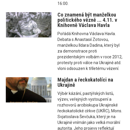
16:00.
Co znamená být manželkou
politického vězně ... 4.11. v
Knihovně Václava Havla
Pořádá Knihovna Václava Havla.
Debata s Anastasií Zotovou,
manželkou Ildara Dadina, který byl
za demonstrace proti
prezidentským volbám v roce 2012,
protesty proti válce na Ukrajině atd.
vloni odsouzen k tříletému vězení.
Majdan a řeckokatolíci na
Ukrajině
Výběr kázání, pastýřských listů,
výzev, veřejných vystoupení a
rozhovorů arcibiskupa Ukrajinské
řeckokatolické církve (UKŘC), Mons.
Svjatoslava Ševčuka, který je na
Ukrajině vnímán jako velká morální
autorita. Jeho projevy reflektují