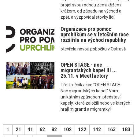
projel svou rodnou zemi křížem
krážem, od západu na východ a
zpět, a vyzpovídal stovky lidí.
Organizace pro pomoc
uprchlíkům se v letošním roce
rozšířila na východ republiky
otevřela novou pobočku v Ostravě
OPEN STAGE - noc
migrantských kapel III ...
25.11. v Meetfactory
Třetí ročník akce "OPEN STAGE -
Noc migrantských kapel" Vám
unikátním způsobem představí
kapely, které založili nebo ve kterých
hrají migranti a migrantky!
1
21
41
62
82
102
122
142
163
183