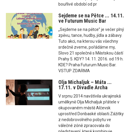
bouřlivé období od pr
Sejdeme se na Pětce ... 14.11.
ve Futurum Music Bar
„Sejdeme se na pětce” je večer plný
zpěvu, tance, hudby, jídla a zábavy.
Tuto akci, na kterou vás všechny
srdečně zveme, pořádáme my,
Slovo 21 společně s Městskou částí
Prahy 5. KDY? 14. 11. 2016. od 19 h.
KDE? Praha Futurum Music Bar.
VSTUP ZDARMA
Olja Michaljuk – Máta ...
17.11. v Divadle Archa
V srpnu 2014 navštívila ukrajinská
umělkyně Olja Michaljuk přátele v
okupovaném městě Alčevsk
uprostřed Donbaské oblasti.Zážitky
z nedobrovolného pobytu ve
válečné zóně zpracovala do
představení, které kombinuje