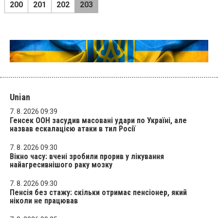
200
201
202
203
Unian
7. 8. 2026 09:39
Генсек ООН засудив масовані удари по Україні, але
назвав ескалацією атаки в тил Росії
7. 8. 2026 09:30
Вікно часу: вчені зробили прорив у лікування
найагресивнішого раку мозку
7. 8. 2026 09:30
Пенсія без стажу: скільки отримає пенсіонер, який
ніколи не працював