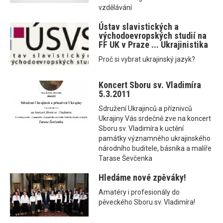
vzdělávání
Ústav slavistických a
východoevropských studií na
FF UK v Praze ... Ukrajinistika
Proč si vybrat ukrajinský jazyk?
Koncert Sboru sv. Vladimíra
5.3.2011
Sdružení Ukrajinců a příznivců
Ukrajiny Vás srdečně zve na koncert
Sboru sv. Vladimíra k uctění
památky významného ukrajinského
národního buditele, básníka a malíře
Tarase Ševčenka
Hledáme nové zpěváky!
Amatéry i profesionály do
pěveckého Sboru sv. Vladimíra!