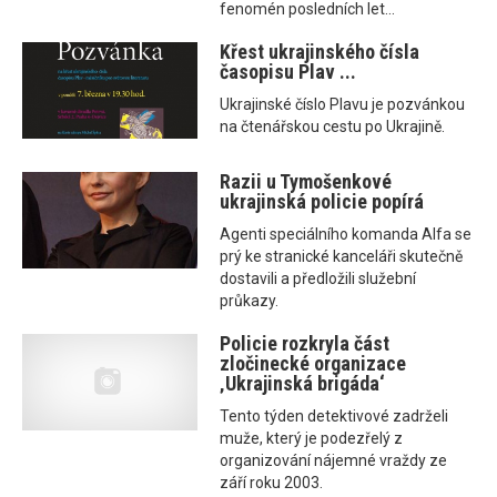
fenomén posledních let...
Křest ukrajinského čísla
časopisu Plav ...
Ukrajinské číslo Plavu je pozvánkou
na čtenářskou cestu po Ukrajině.
Razii u Tymošenkové
ukrajinská policie popírá
Agenti speciálního komanda Alfa se
prý ke stranické kanceláři skutečně
dostavili a předložili služební
průkazy.
Policie rozkryla část
zločinecké organizace
‚Ukrajinská brigáda‘
Tento týden detektivové zadrželi
muže, který je podezřelý z
organizování nájemné vraždy ze
září roku 2003.