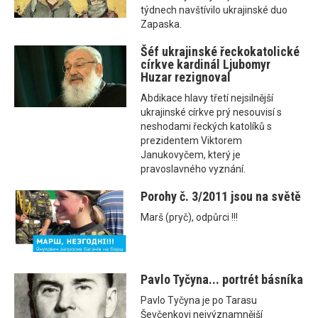
týdnech navštívilo ukrajinské duo
Zapaska.
Šéf ukrajinské řeckokatolické
církve kardinál Ljubomyr
Huzar rezignoval
Abdikace hlavy třetí nejsilnější
ukrajinské církve prý nesouvisí s
neshodami řeckých katolíků s
prezidentem Viktorem
Janukovyčem, který je
pravoslavného vyznání.
Porohy č. 3/2011 jsou na světě
Marš (pryč), odpůrci !!!
Pavlo Tyčyna... portrét básníka
Pavlo Tyčyna je po Tarasu
Ševčenkovi nejvýznamnější