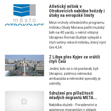
Atletický mítink v
Otrokovicích nabídne hvězdy i
útoky na evropské limity
Mezi vrcholy středečního programu
mítinku Obaly Morava patřil mužský
běh na 40 yardů, v němž vítězný
Ukrajinec Roman Bublyk vylepšil o
čtyři setiny rekord mítinku, který nyní
činí 4,54.
Z Libye přes Kyjev se vrátili
čtyři Češi
Jediní, kdo se o ně postarali, byli
Ukrajinci, zatímco německá
ambasáda a německé speciály je
odmítly.
Sdružení pro příležitosti
mladých migrantů META...
Nabídka služeb - Poradenství a
asistence migrantům v oblasti