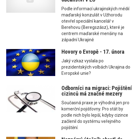
Podle informací ukrajinských médií
maďarský konzulát v Užhorodu
otevřel speciální kancelář v
Berehovu (Beregszász), které je
centrem maďarské menšiny na
západní Ukrajině
Hovory o Evropě - 17. února
Jaký vzkaz vyslala po
prezidentských volbách Ukrajina do
Evropské unie?
Odborníci na migraci: Pojištění
cizinců má značné mezery
Současná praxe je výhodná jen pro
komerční pojišťovny. Pro stát by
podle nich bylo lepší, kdyby cizince
začlenil do systému veřejného
pojištění.