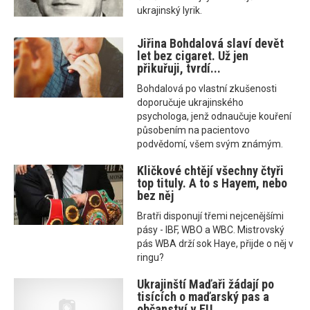
ukrajinský lyrik.
Jiřina Bohdalová slaví devět
let bez cigaret. Už jen
přikuřuji, tvrdí...
Bohdalová po vlastní zkušenosti
doporučuje ukrajinského
psychologa, jenž odnaučuje kouření
působením na pacientovo
podvědomí, všem svým známým.
Kličkové chtějí všechny čtyři
top tituly. A to s Hayem, nebo
bez něj
Bratři disponují třemi nejcenějšími
pásy - IBF, WBO a WBC. Mistrovský
pás WBA drží sok Haye, přijde o něj v
ringu?
Ukrajinští Maďaři žádají po
tisících o maďarský pas a
občanství v EU