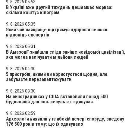
9. 8. 2026 05:53
В Україні вже другий тиждень дешевшає морква:
скільки коштує кілограм
9. 8. 2026 05:35
Який чай найкраще підтримує здоров’я печінки:
відповідь експертів
9. 8. 2026 05:31
В Амазонії знайшли сліди раніше невідомої цивілізації,
яка могла налічувати мільйони людей
9. 8. 2026 04:30
5 пристроїв, якими ви користуєтеся щодня, але
забуваєте перезавантажувати
9. 8. 2026 03:30
На виноградниках у США встановили понад 500
будиночків для сов: результат здивував
9. 8. 2026 02:59
Археологи виявили у глибокій печері споруду, зведену
176 500 років тому: що їх здивувало