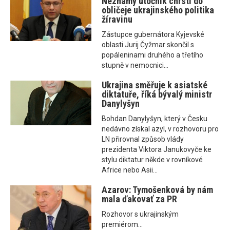
Neznámý útočník chrstl do
obličeje ukrajinského politika
žíravinu
Zástupce gubernátora Kyjevské
oblasti Jurij Čyžmar skončil s
popáleninami druhého a třetího
stupně v nemocnici...
Ukrajina směřuje k asiatské
diktatuře, říká bývalý ministr
Danylyšyn
Bohdan Danylyšyn, který v Česku
nedávno získal azyl, v rozhovoru pro
LN přirovnal způsob vlády
prezidenta Viktora Janukovyče ke
stylu diktatur někde v rovníkové
Africe nebo Asii...
Azarov: Tymošenková by nám
mala ďakovať za PR
Rozhovor s ukrajinským
premiérom...