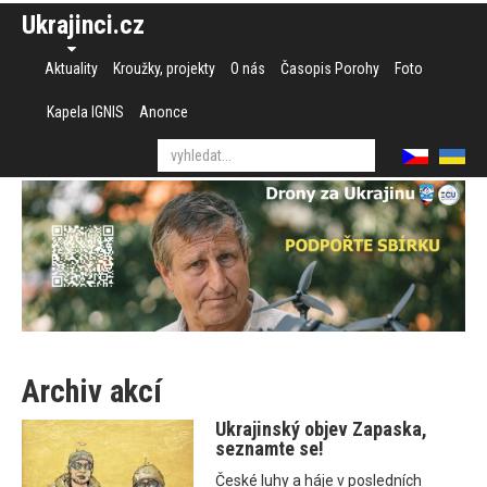
Ukrajinci.cz
Aktuality
Kroužky, projekty
O nás
Časopis Porohy
Foto
Kapela IGNIS
Anonce
Archiv akcí
Ukrajinský objev Zapaska,
seznamte se!
České luhy a háje v posledních