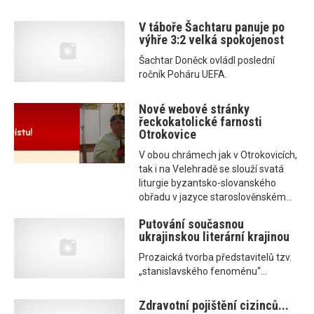
V táboře Šachtaru panuje po
výhře 3:2 velká spokojenost
Šachtar Doněck ovládl poslední
ročník Poháru UEFA.
Nové webové stránky
řeckokatolické farnosti
Otrokovice
V obou chrámech jak v Otrokovicích,
tak i na Velehradě se slouží svatá
liturgie byzantsko-slovanského
obřadu v jazyce staroslověnském...
Putování současnou
ukrajinskou literární krajinou
Prozaická tvorba představitelů tzv.
„stanislavského fenoménu“...
Zdravotní pojištění cizinců...