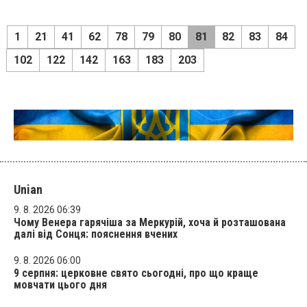
1
21
41
62
78
79
80
81
82
83
84
102
122
142
163
183
203
Unian
9. 8. 2026 06:39
Чому Венера гарячіша за Меркурій, хоча й розташована
далі від Сонця: пояснення вчених
9. 8. 2026 06:00
9 серпня: церковне свято сьогодні, про що краще
мовчати цього дня