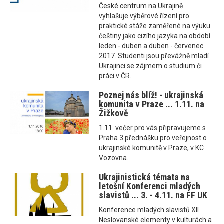
České centrum na Ukrajině
vyhlašuje výběrové řízení pro
praktické stáže zaměřené na výuku
češtiny jako cizího jazyka na období
leden - duben a duben - červenec
2017. Studenti jsou převážně mladí
Ukrajinci se zájmem o studium či
práci v ČR.
Poznej nás blíž! - ukrajinská
komunita v Praze ... 1.11. na
Žižkově
1.11. večer pro vás připravujeme s
Praha 3 přednášku pro veřejnost o
ukrajinské komunitě v Praze, v KC
Vozovna.
Ukrajinistická témata na
letošní Konferenci mladých
slavistů ... 3. - 4.11. na FF UK
Konference mladých slavistů XII
Neslovanské elementy v kulturách a