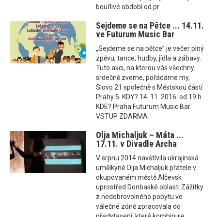
bouřlivé období od pr
Sejdeme se na Pětce ... 14.11.
ve Futurum Music Bar
„Sejdeme se na pětce” je večer plný
zpěvu, tance, hudby, jídla a zábavy.
Tuto akci, na kterou vás všechny
srdečně zveme, pořádáme my,
Slovo 21 společně s Městskou částí
Prahy 5. KDY? 14. 11. 2016. od 19 h.
KDE? Praha Futurum Music Bar.
VSTUP ZDARMA
Olja Michaljuk – Máta ...
17.11. v Divadle Archa
V srpnu 2014 navštívila ukrajinská
umělkyně Olja Michaljuk přátele v
okupovaném městě Alčevsk
uprostřed Donbaské oblasti.Zážitky
z nedobrovolného pobytu ve
válečné zóně zpracovala do
představení, které kombinuje