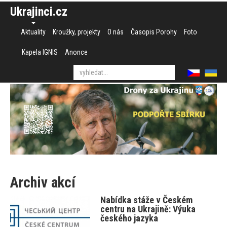
Ukrajinci.cz
Aktuality
Kroužky, projekty
O nás
Časopis Porohy
Foto
Kapela IGNIS
Anonce
Archiv akcí
Nabídka stáže v Českém
centru na Ukrajině: Výuka
českého jazyka