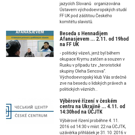
jazycích Slovanů organizována
Ústavem východoevropských studií
FF UK pod záštitou Českého
komitétu slavistů.
Beseda s Hennadijem
Afanasjevem ... 2.11. od 19hod
na FF UK
- politický vězeň, jenž byl během
okupace Krymu zatčen a souzen v
Rusku v případu tzv. „teroristické
skupiny Oleha Sencova“.
Východoevropský klub Vás srdečně
zve na besedu o lidských právech a
politických vězních...
Výběrové řízení v českém
centru na Ukrajině ... 4.11. od
14:30hod na ÚČJTK
Výběrové řízení proběhne 4. 11.
2016 od 14:30 v míst. 22 na ÚČJTK,
uzávěrka přihlášek je 31. 10. 2016 v