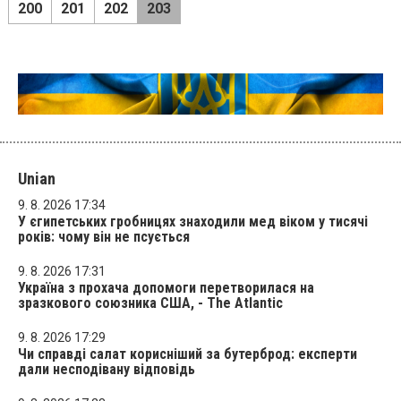
200
201
202
203
Unian
9. 8. 2026 17:34
У єгипетських гробницях знаходили мед віком у тисячі
років: чому він не псується
9. 8. 2026 17:31
Україна з прохача допомоги перетворилася на
зразкового союзника США, - The Atlantic
9. 8. 2026 17:29
Чи справді салат корисніший за бутерброд: експерти
дали несподівану відповідь