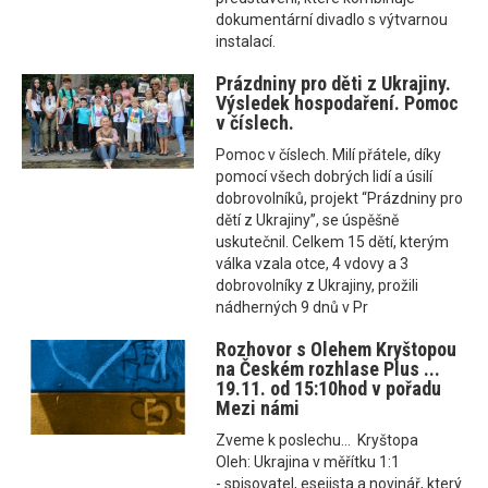
dokumentární divadlo s výtvarnou
instalací.
Prázdniny pro děti z Ukrajiny.
Výsledek hospodaření. Pomoc
v číslech.
Pomoc v číslech. Milí přátele, díky
pomocí všech dobrých lidí a úsilí
dobrovolníků, projekt “Prázdniny pro
dětí z Ukrajiny”, se úspěšně
uskutečnil. Celkem 15 dětí, kterým
válka vzala otce, 4 vdovy a 3
dobrovolníky z Ukrajiny, prožili
nádherných 9 dnů v Pr
Rozhovor s Olehem Kryštopou
na Českém rozhlase Plus ...
19.11. od 15:10hod v pořadu
Mezi námi
Zveme k poslechu... Kryštopa
Oleh: Ukrajina v měřítku 1:1
- spisovatel, esejista a novinář, který