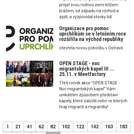
projel svou rodnou zemi křížem
krážem, od západu na východ a
zpět, a vyzpovídal stovky lidí.
Organizace pro pomoc
uprchlíkům se v letošním roce
rozšířila na východ republiky
otevřela novou pobočku v Ostravě
OPEN STAGE - noc
migrantských kapel III ...
25.11. v Meetfactory
Třetí ročník akce "OPEN STAGE -
Noc migrantských kapel" Vám
unikátním způsobem představí
kapely, které založili nebo ve kterých
hrají migranti a migrantky!
1
21
41
62
82
102
122
142
163
183