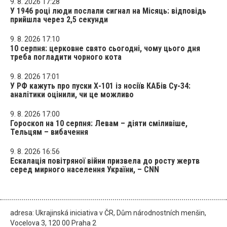
9. 8. 2026 17:28
У 1946 році люди послали сигнал на Місяць: відповідь
прийшла через 2,5 секунди
9. 8. 2026 17:10
10 серпня: церковне свято сьогодні, чому цього дня
треба погладити чорного кота
9. 8. 2026 17:01
У РФ кажуть про пуски Х-101 із носіїв КАБів Су-34:
аналітики оцінили, чи це можливо
9. 8. 2026 17:00
Гороскоп на 10 серпня: Левам – діяти сміливіше,
Тельцям – вибачення
9. 8. 2026 16:56
Ескалація повітряної війни призвела до росту жертв
серед мирного населення України, – CNN
adresa: Ukrajinská iniciativa v ČR, Dům národnostních menšin,
Vocelova 3, 120 00 Praha 2