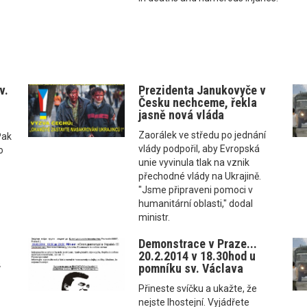
v.
Prezidenta Janukovyče v
Česku nechceme, řekla
jasně nová vláda
Zaorálek ve středu po jednání
Pak
vlády podpořil, aby Evropská
o
unie vyvinula tlak na vznik
přechodné vlády na Ukrajině.
"Jsme připraveni pomoci v
humanitární oblasti," dodal
ministr.
Demonstrace v Praze...
20.2.2014 v 18.30hod u
ý
pomníku sv. Václava
Přineste svíčku a ukažte, že
nejste lhostejní. Vyjádřete