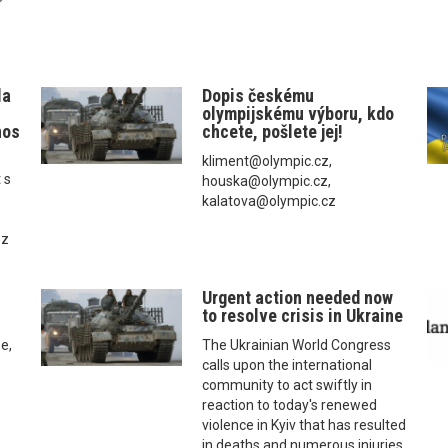
la
Dopis českému
olympijskému výboru, kdo
nos
chcete, pošlete jej!
kliment@olympic.cz,
 s
houska@olympic.cz,
kalatova@olympic.cz
 z
Urgent action needed now
to resolve crisis in Ukraine
se,
The Ukrainian World Congress
calls upon the international
community to act swiftly in
reaction to today's renewed
violence in Kyiv that has resulted
in deaths and numerous injuries.