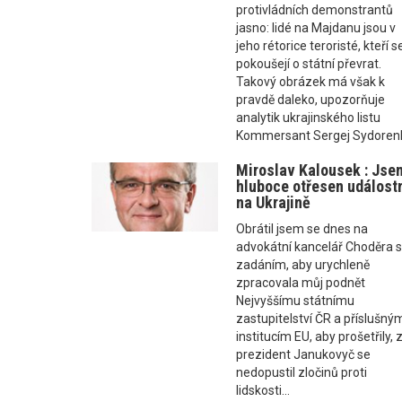
protivládních demonstrantů
jasno: lidé na Majdanu jsou v
jeho rétorice teroristé, kteří s
pokoušejí o státní převrat.
Takový obrázek má však k
pravdě daleko, upozorňuje
analytik ukrajinského listu
Kommersant Sergej Sydoren
Miroslav Kalousek : Jse
hluboce otřesen událost
na Ukrajině
Obrátil jsem se dnes na
advokátní kancelář Choděra 
zadáním, aby urychleně
zpracovala můj podnět
Nejvyššímu státnímu
zastupitelství ČR a příslušný
institucím EU, aby prošetřily, 
prezident Janukovyč se
nedopustil zločinů proti
lidskosti...