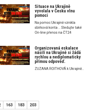
Situace na Ukrajině
vyvolala v Česku vlnu
pomoci
Na pomoc Ukrajině vznikla
sbírková konta ... Sledujte také
On-line přenos na ČT24
Organizovaná eskalace
násilí na Ukrajině si žádá
rychlou a nediplomaticky
přímou odpověď.
ZUZANA ROITHOVÁ k Ukrajině...
2
163
183
203