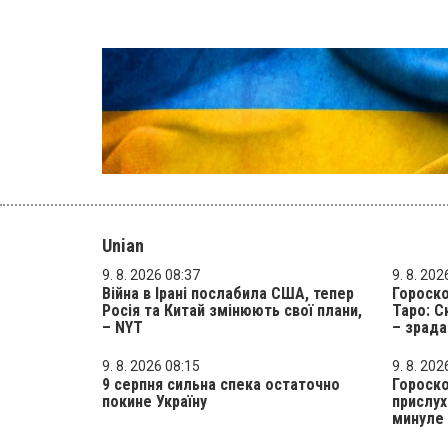
Unian
9. 8. 2026 08:37
9. 8. 202
Війна в Ірані послабила США, тепер
Гороско
Росія та Китай змінюють свої плани,
Таро: С
– NYT
– зрада
9. 8. 2026 08:15
9. 8. 202
9 серпня сильна спека остаточно
Гороско
покине Україну
прислух
минуле