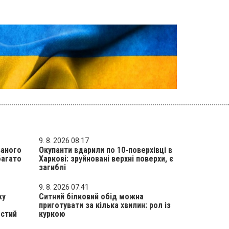
9. 8. 2026 08:17
ваного
Окупанти вдарили по 10-поверхівці в
багато
Харкові: зруйновані верхні поверхи, є
загиблі
9. 8. 2026 07:41
ку
Ситний білковий обід можна
приготувати за кілька хвилин: рол із
остий
куркою