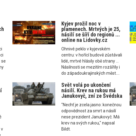
Kyjev prožil noc v
ch
plamenech. Mrtvých je 25,
násilí se šíří do regionů ...
online na Lidovky.cz
ci
Ohnivé peklo v kyjevském
ci
centru: v hořící budově zůstávali
 se
lidé, mrtvé hlásily obě strany ...
iny
Násilnosti se mezitím rozšířily i
do západoukrajinských měst....
Svět volá po ukončení
í
násilí. Krev na rukou má
Janukovyč, zní ze Švédska
"Nechť je zcela jasno: konečnou
odpovědnost za smrt a násilí
é
nese prezident Janukovyč. Má
krev na svých rukou," napsal
 v
Bildt.
e