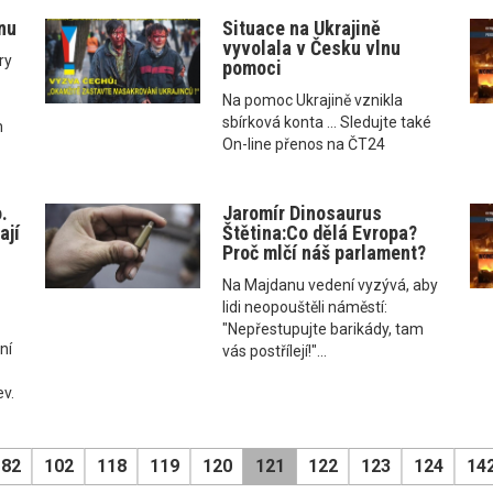
inu
Situace na Ukrajině
vyvolala v Česku vlnu
ry
pomoci
Na pomoc Ukrajině vznikla
sbírková konta ... Sledujte také
h
On-line přenos na ČT24
.
Jaromír Dinosaurus
ají
Štětina:Co dělá Evropa?
Proč mlčí náš parlament?
Na Majdanu vedení vyzývá, aby
lidi neopouštěli náměstí:
"Nepřestupujte barikády, tam
ní
vás postřílejí!"...
v.
82
102
118
119
120
121
122
123
124
14