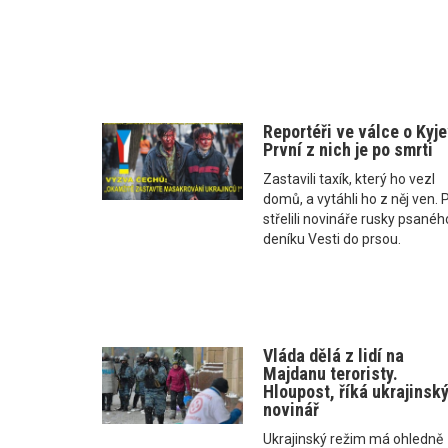
Reportéři ve válce o Kyje
První z nich je po smrti
Zastavili taxík, který ho vezl
domů, a vytáhli ho z něj ven. 
střelili novináře rusky psanéh
deníku Vesti do prsou.
Vláda dělá z lidí na
Majdanu teroristy.
Hloupost, říká ukrajinsk
novinář
Ukrajinský režim má ohledně