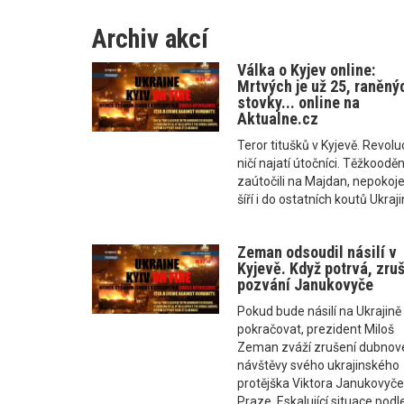
Archiv akcí
Válka o Kyjev online:
Mrtvých je už 25, raněný
stovky... online na
Aktualne.cz
Teror titušků v Kyjevě. Revolu
ničí najatí útočníci. Těžkooděn
zaútočili na Majdan, nepokoje
šíří i do ostatních koutů Ukraj
Zeman odsoudil násilí v
Kyjevě. Když potrvá, zruš
pozvání Janukovyče
Pokud bude násilí na Ukrajině
pokračovat, prezident Miloš
Zeman zváží zrušení dubnov
návštěvy svého ukrajinského
protějška Viktora Janukovyče
Praze. Eskalující situace podl