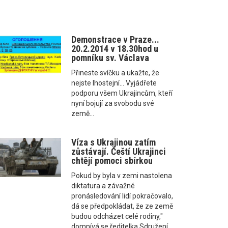
Demonstrace v Praze...
20.2.2014 v 18.30hod u
pomníku sv. Václava
Přineste svíčku a ukažte, že
nejste lhostejní... Vyjádřete
podporu všem Ukrajincům, kteří
nyní bojují za svobodu své
země...
Víza s Ukrajinou zatím
zůstávají. Čeští Ukrajinci
chtějí pomoci sbírkou
Pokud by byla v zemi nastolena
diktatura a závažné
pronásledování lidí pokračovalo,
dá se předpokládat, že ze země
budou odcházet celé rodiny,"
domnívá se ředitelka Sdružení