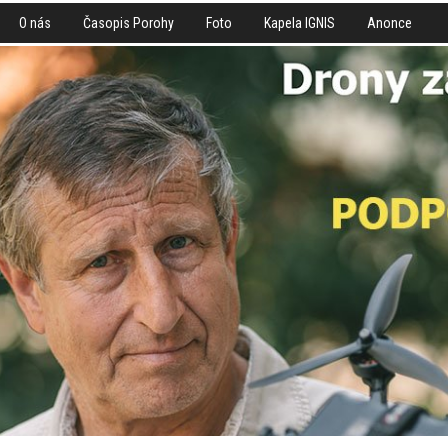
O nás
Časopis Porohy
Foto
Kapela IGNIS
Anonce