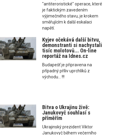
"antiteroristické" operace, které
je faktickým zavedením
výjimečného stavu, je krokem
směřujícím k další eskalaci
napětí.
Kyjev očekává další bitvu,
demonstranti si nachystali
tisíc molotovů... On-line
reportáž na Idnes.cz
Budapešť je připravena na
případný příliv uprchlíků z
východu... !!!
Bitva o Ukrajinu živě:
Janukovyč souhlasí s
příměřím
Ukrajinský prezident Viktor
Janukovyč během večerního