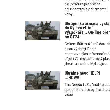
něj vyžaduje předčasné
prezidentské a parlamentní
volby.
Ukrajinská armáda vysla
do Kyjeva elitní
výsadkáře... On-line pře
na ČT24
Celkem 500 mužů má dorazit
plnou výzbrojí. Podle
nepotvrzených informací má
přijet i 79. motostřelecký pluk
jihoukrajinského Mykolajiva.
Ukraine need HELP!
...NOW!!!
This Needs To Go Viral!!! plea
spread the voice by this short
video...