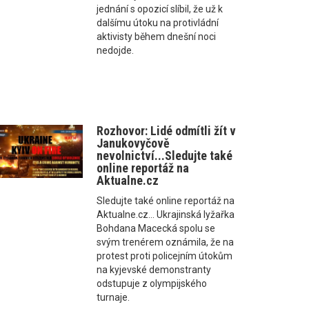
jednání s opozicí slíbil, že už k
dalšímu útoku na protivládní
aktivisty během dnešní noci
nedojde.
Rozhovor: Lidé odmítli žít v
Janukovyčově
nevolnictví...Sledujte také
online reportáž na
Aktualne.cz
Sledujte také online reportáž na
Aktualne.cz... Ukrajinská lyžařka
Bohdana Macecká spolu se
svým trenérem oznámila, že na
protest proti policejním útokům
na kyjevské demonstranty
odstupuje z olympijského
turnaje.