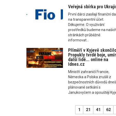
Veřejná sbírka pro Ukraj
První dárci zasílají finanční da
na transparentní účet.
Děkujeme. O využivání
prostředků budeme na našic
stránkách průběžně
informovat...
Příměří v Kyjevě skončilo
Propukly tvrdé boje, umír
další lidé... online na
Idnes.cz
Ministři zahraničí Francie,
Německa a Polska zrušili z
bezpečnostních důvodů dneš
plánované setkání s
Janukovyčem a opouštějí Kyje
1
21
41
62