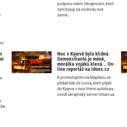
podporu všem Ukrajincům, kteří
nyní bojují za svobodu své
e
země...
ko
m
Noc v Kyjevě byla klidná.
mi
Demonstrantů je méně,
morálka vojáků klesá... On-
line reportáž na Idnes.cz
K protestujícím na Majdanu se
se
přidali lidé ze Lvova, kteří přijeli
do Kyjeva v noci třemi autobusy,
uvedl ukrajinský server Unian.ua
m
zda