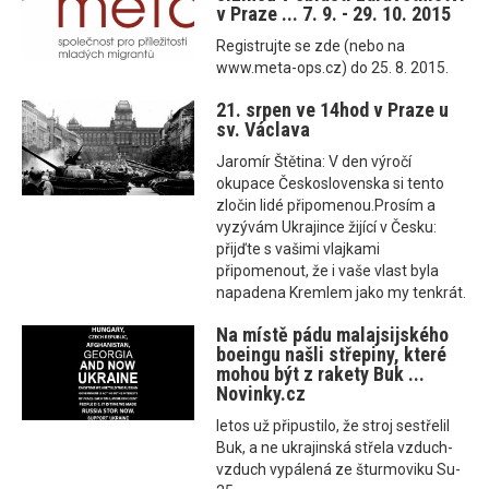
v Praze ... 7. 9. - 29. 10. 2015
Registrujte se zde (nebo na
www.meta-ops.cz) do 25. 8. 2015.
21. srpen ve 14hod v Praze u
sv. Václava
Jaromír Štětina: V den výročí
okupace Československa si tento
zločin lidé připomenou.Prosím a
vyzývám Ukrajince žijící v Česku:
přijďte s vašimi vlajkami
připomenout, že i vaše vlast byla
napadena Kremlem jako my tenkrát.
Na místě pádu malajsijského
boeingu našli střepiny, které
mohou být z rakety Buk ...
Novinky.cz
letos už připustilo, že stroj sestřelil
Buk, a ne ukrajinská střela vzduch-
vzduch vypálená ze šturmoviku Su-