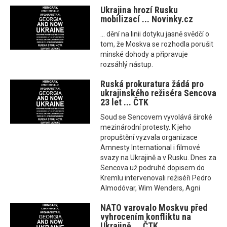
Ukrajina hrozí Rusku
mobilizací ... Novinky.cz
... dění na linii dotyku jasně svědčí o
tom, že Moskva se rozhodla porušit
minské dohody a připravuje
rozsáhlý nástup.
Ruská prokuratura žádá pro
ukrajinského režiséra Sencova
23 let ... ČTK
Soud se Sencovem vyvolává široké
mezinárodní protesty. K jeho
propuštění vyzvala organizace
Amnesty International i filmové
svazy na Ukrajině a v Rusku. Dnes za
Sencova už podruhé dopisem do
Kremlu intervenovali režiséři Pedro
Almodóvar, Wim Wenders, Agni
NATO varovalo Moskvu před
vyhrocením konfliktu na
Ukrajině ... ČTK