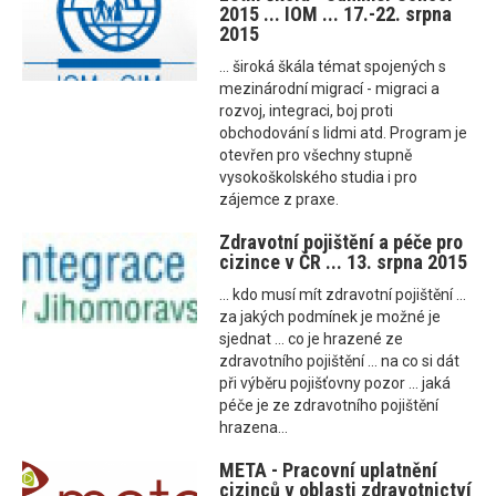
2015 ... IOM ... 17.-22. srpna
2015
... široká škála témat spojených s
mezinárodní migrací - migraci a
rozvoj, integraci, boj proti
obchodování s lidmi atd. Program je
otevřen pro všechny stupně
vysokoškolského studia i pro
zájemce z praxe.
Zdravotní pojištění a péče pro
cizince v ČR ... 13. srpna 2015
... kdo musí mít zdravotní pojištění ...
za jakých podmínek je možné je
sjednat ... co je hrazené ze
zdravotního pojištění ... na co si dát
při výběru pojišťovny pozor ... jaká
péče je ze zdravotního pojištění
hrazena...
META - Pracovní uplatnění
cizinců v oblasti zdravotnictví