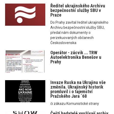
Ředitel ukrajinského Archivu
bezpečnostní služby SBU v
Praze
Do Prahy zavítal ředitel ukrajinského
Archivu bezpečnostní služby SBU,
předal nám dokumenty o
perzekuovaných občanech
Československa
Operátor - zácvik ... TRW
Autoelektronika Benešov u
Prahy
Invaze Ruska na Ukrajinu vše
změnila. Ukrajinský historik
promluvil i o tajemství
Pražského Jara ´68
či zákazu Komunistické strany
Čeští badatelé využívají archiv