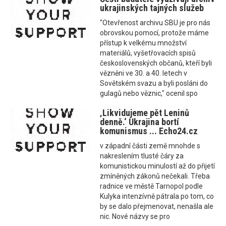
ukrajinských tajných služeb
"Otevřenost archivu SBU je pro nás
obrovskou pomocí, protože máme
přístup k velkému množství
materiálů, vyšetřovacích spisů
československých občanů, kteří byli
vězněni ve 30. a 40. letech v
Sovětském svazu a byli posláni do
gulagů nebo věznic," ocenil spo
‚Likvidujeme pět Leninů
denně.‘ Ukrajina bortí
komunismus ... Echo24.cz
v západní části země mnohde s
nakreslením tlusté čáry za
komunistickou minulostí až do přijetí
zmíněných zákonů nečekali. Třeba
radnice ve městě Tarnopol podle
Kulyka intenzívně pátrala po tom, co
by se dalo přejmenovat, nenašla ale
nic. Nové názvy se pro