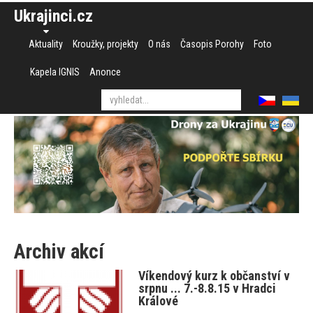
Ukrajinci.cz
Aktuality
Kroužky, projekty
O nás
Časopis Porohy
Foto
Kapela IGNIS
Anonce
Archiv akcí
Víkendový kurz k občanství v
srpnu ... 7.-8.8.15 v Hradci
Králové