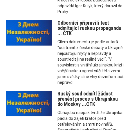
kráčet do evropské budoucnosti,“
odpovídá Igor Kulyk, který dorazil do
Prahy.
Odborníci připravili text
odmítající ruskou propagandu
... ČTK
Cílem dokumentu je podle autorů
"odstranit z české debaty o Ukrajině
nejčastější mýty a nepravdy a
soustředit ji na reálné věci". "V
souvislosti s vnitřní ukrajinskou krizí i
vnější ruskou agresí vůči této zemi
jsme svědky silné vlny dezinformací,
nepravd
Ruský soud odmítl žádost
přenést proces s Ukrajinkou
do Moskvy ...CTK
Obhajoba naopak tvrdí, že Ukrajinka
padla do zajetí krátce před
ostřelováním a smrtí novinářů.