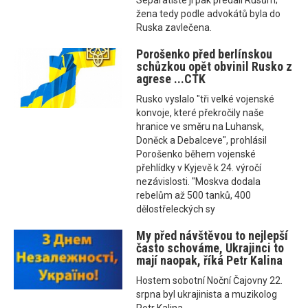
Separatisté ji pak předali Rusům;
žena tedy podle advokátů byla do
Ruska zavlečena.
Porošenko před berlínskou
schůzkou opět obvinil Rusko z
agrese ...CTK
Rusko vyslalo "tři velké vojenské
konvoje, které překročily naše
hranice ve směru na Luhansk,
Doněck a Debalceve", prohlásil
Porošenko během vojenské
přehlídky v Kyjevě k 24. výročí
nezávislosti. "Moskva dodala
rebelům až 500 tanků, 400
dělostřeleckých sy
My před návštěvou to nejlepší
často schováme, Ukrajinci to
mají naopak, říká Petr Kalina
Hostem sobotní Noční Čajovny 22.
srpna byl ukrajinista a muzikolog