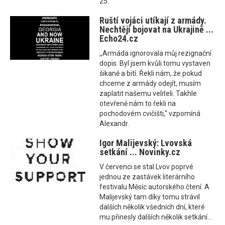
25.
Ruští vojáci utíkají z armády.
Nechtějí bojovat na Ukrajině ...
Echo24.cz
,,Armáda ignorovala můj rezignační
dopis. Byl jsem kvůli tomu vystaven
šikaně a bití. Řekli nám, že pokud
chceme z armády odejít, musím
zaplatit našemu veliteli. Takhle
otevřeně nám to řekli na
pochodovém cvičišti,“ vzpomíná
Alexandr.
Igor Malijevský: Lvovská
setkání ... Novinky.cz
V červenci se stal Lvov poprvé
jednou ze zastávek literárního
festivalu Měsíc autorského čtení. A
Malijevský tam díky tomu strávil
dalších několik všedních dní, které
mu přinesly dalších několik setkání…