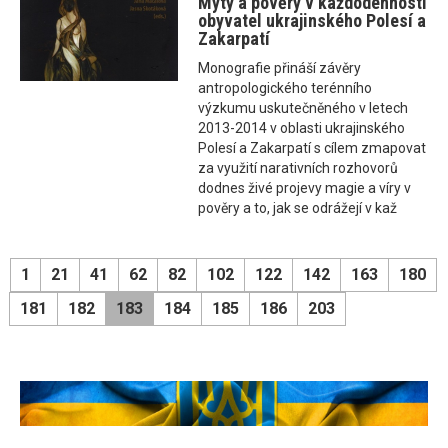
Mýty a pověry v každodennosti
obyvatel ukrajinského Polesí a
Zakarpatí
Monografie přináší závěry
antropologického terénního
výzkumu uskutečněného v letech
2013-2014 v oblasti ukrajinského
Polesí a Zakarpatí s cílem zmapovat
za využití narativních rozhovorů
dodnes živé projevy magie a víry v
pověry a to, jak se odrážejí v kaž
1
21
41
62
82
102
122
142
163
180
181
182
183
184
185
186
203