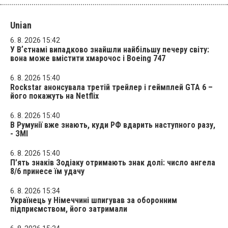
Unian
6. 8. 2026 15:42
У Вʼєтнамі випадково знайшли найбільшу печеру світу:
вона може вмістити хмарочос і Boeing 747
6. 8. 2026 15:40
Rockstar анонсувала третій трейлер і геймплей GTA 6 –
його покажуть на Netflix
6. 8. 2026 15:40
В Румунії вже знають, куди РФ вдарить наступного разу,
- ЗМІ
6. 8. 2026 15:40
П’ять знаків Зодіаку отримають знак долі: число ангела
8/6 принесе їм удачу
6. 8. 2026 15:34
Українець у Німеччині шпигував за оборонним
підприємством, його затримали