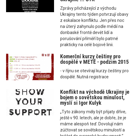
Zprávy přicházející z východu
Ukrajiny tento týden potvrzují obavy
z eskalace konfliktu. Jen přes noc
na úterý zahynulo podle médií na
donbaské frontě devět lidí a
porušování příměří bylo patrné
prakticky na celé bojové linii.
Komerční kurzy češtiny pro
dospělé v METĚ - podzim 2015
- v říjnu se otevírají kurzy češtiny pro
dospělé. Nutná registrace
Konflikt na východě Ukrajiny je
bojem o sovětskou minulost,
myslí si Igor Kulyk
„Tyto zákony měly být přijaty dříve,
ještě v 90. letech, ale je dobře, že je
máme alespoň teď. Dovolují nám
zúčtovat se sovětskou minulostí a