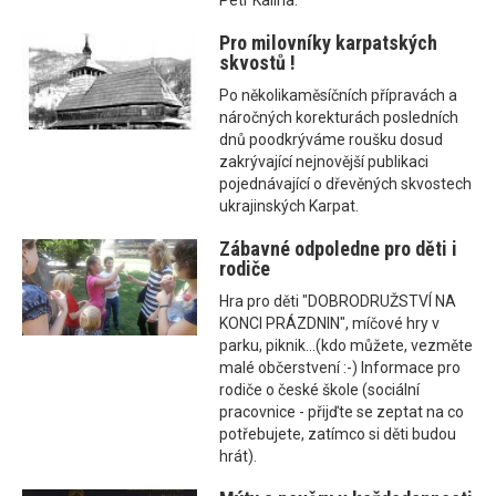
Petr Kalina.
Pro milovníky karpatských
skvostů !
Po několikaměsíčních přípravách a
náročných korekturách posledních
dnů poodkrýváme roušku dosud
zakrývající nejnovější publikaci
pojednávající o dřevěných skvostech
ukrajinských Karpat.
Zábavné odpoledne pro děti i
rodiče
Hra pro děti "DOBRODRUŽSTVÍ NA
KONCI PRÁZDNIN", míčové hry v
parku, piknik...(kdo můžete, vezměte
malé občerstvení :-) Informace pro
rodiče o české škole (sociální
pracovnice - přijďte se zeptat na co
potřebujete, zatímco si děti budou
hrát).